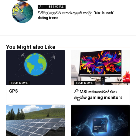
A.I.
BE SOCIAL
ඩිජිටල් ලොවට හොරා ආදරේ කරමු: ‘No-launch’
dating trend
You Might also Like
TECH NEWS
TECH NEWS
GPS
MSI සමාගමෙන් එන
අලුත්ම gaming monitors