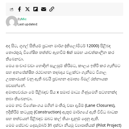
By
Mic
Last updated:
අද සිට, ගූගල් සිතියම් ප්‍රධාන මාර්ග (කිලෝමීටර් 12000) පිළිබඳ
තොරතුරු විශේෂිත තත්ත්ව ඇඟවීම් 6ක් සමඟ යාවත්කාලීන කර
තිබෙනවා.
මෙය සංචාර වඩා හොඳින් සැලසුම් කිරීමට, කාලය ඉතිරි කර ගැනීමට
සහ අනපේක්ෂිත රථවාහන තදබදය වළක්වා ගැනීමට විශාල
උපකාරයක් වනු ඇති බවයි ප්‍රවාහන අමාත්‍ය බිමල් රත්නායක
පවසන්නේ.
අමාත්‍යවරයා මේ පිළිබඳව සිය x සමාජ මාධ්‍ය ගිණුමෙහි සටහනක්ද
තබා තිබෙනවා.
මෙම නව විශේෂාංගය මගින් මංතීරු වසා දැමීම් (Lane Closures),
ඉදිකිරීම් කටයුතු (Construction) ඇතුළු මාර්ගයේ ඇති විවිධ බාධක
සහ තත්වයන් පිළිබඳව ඔබට කල් තියා දැනුම් දෙනු ඇති.
මෙම සේවාව දෙසැම්බර් 31 දක්වා නියමු ව්‍යාපෘතියක් (Pilot Project)