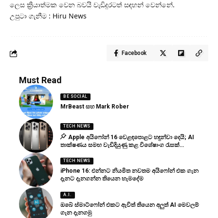
ලෙස ක්‍රියාත්මක වෙන බවයි වැඩිදුරටත් සඳහන් වෙන්නේ.
උපුටා ගැනීම : Hiru News
Facebook
Must Read
BE SOCIAL
MrBeast සහ Mark Rober
TECH NEWS
Apple අයිෆෝන් 16 වෙළඳපොළට හඳුන්වා දෙයි; AI
තාක්ෂණය සමඟ වැඩිදියුණු කළ විශේෂාංග රැසක්…
TECH NEWS
iPhone 16: එන්නට නියමිත නවතම අයිෆෝන් එක ගැන
දැනට දැනගන්න තියෙන හැමදේම
A.I.
ඔබේ ස්මාට්ෆෝන් එකට ඇවිත් තියෙන අලුත් AI මෙවලම්
ගැන දැනගමු