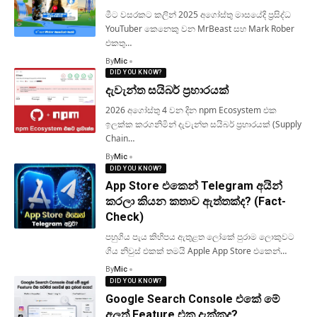
මීට වසරකට කලින් 2025 අගෝස්තු මාසයේදි ප්‍රසිද්ධ
YouTuber කෙනෙකු වන MrBeast සහ Mark Rober
එකතු…
By
Mic
DID YOU KNOW?
දැවැන්ත සයිබර් ප්‍රහාරයක්
2026 අගෝස්තු 4 වන දින npm Ecosystem එක
ඉලක්ක කරගනිමින් දැවැන්ත සයිබර් ප්‍රහාරයක් (Supply
Chain…
By
Mic
DID YOU KNOW?
App Store එකෙන් Telegram අයින්
කරලා කියන කතාව ඇත්තක්ද? (Fact-
Check)
පහුගිය පැය කිහිපය ඇතුළත ලෝකේ පුරාම ලොකුවට
ගිය නිවුස් එකක් තමයි Apple App Store එකෙන්…
By
Mic
DID YOU KNOW?
Google Search Console එකේ මේ
අලුත් Feature එක දැක්කද?