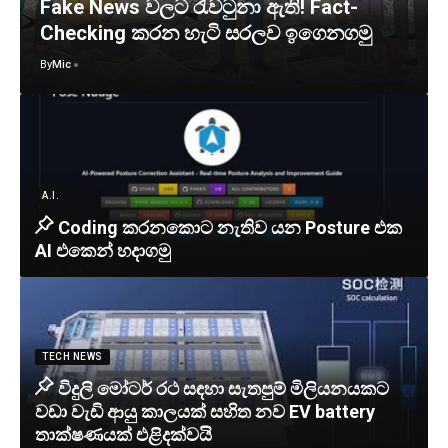
Fake News වලට රැවටුනා ඇති! Fact-
Checking කරන හැටි සරලව ඉගෙනගමු
By
Mic
A.I.
Coding කරනකොට නැතිව යන Posture එක
AI එකෙන් හදාගමු
TECH NEWS
විදුලි මෝටර් රථ සඳහා සැතපුම් මිලියනයකට
වඩා වැඩි ආයු කාලයක් සහිත නව EV battery
තාක්ෂණයක් එළිදක්වයි