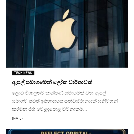
TECH NEWS
ඇපල් සමාගමෙන් ලෝක වාර්තාවක්
ලොව විශාලතම තාක්ෂණ සමාගමක් වන ඇපල්
සමාගම තවත් ඉතිහාසගත සන්ධිස්ථානයක් සනිටුහන්
කරමින් එහි වෙළඳපොළ වටිනාකම…
By
Mic