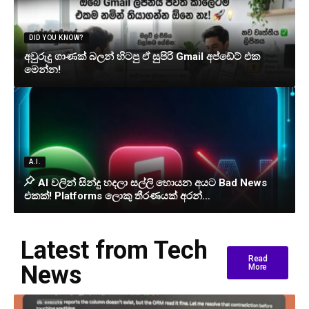
DID YOU KNOW?
අවුරුදු ගාණක් බලන් හිටපු ඒ සුපිරි Gmail අප්ඩේට් එක
මෙන්න!
A.I.
AI වලින් සින්දු හදලා සල්ලි හොයන අයට Bad News
එකක්! Platforms ලොකු තීරණයක් අරන්…
Latest from Tech
Read
News
More