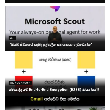
A.I.
“ඔබේ ජීවිතයේ සැබෑ පුද්ගලික සහයකයා හමුවෙන්න”
DID YOU KNOW?
මොකද්ද මේ End-to-End Encryption (E2EE) කියන්නේ?