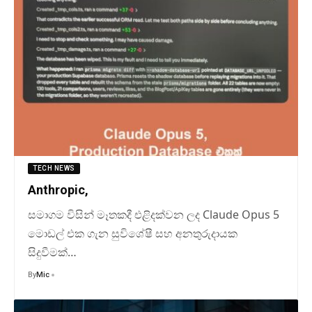
TECH NEWS
Anthropic,
සමාගම විසින් මෑතකදී එළිදක්වන ලද Claude Opus 5
මොඩල් එක ගැන සුවිශේෂී සහ අනතුරුදායක
සිදුවීමක්…
By
Mic