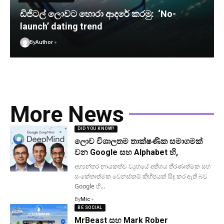
ඩිජිටල් ලොවට හොරා ආදරේ කරමු: ‘No-
launch’ dating trend
By
Author
More News
DID YOU KNOW?
ලොව විශාලතම තාක්ෂණික සමාගමක්
වන Google සහ Alphabet හි,
අභ්‍යන්තර නායකත්ව ව්‍යුහයේ අතිශය තීරණාත්මක සහ
සංකේතාත්මක වෙනස්කම් කිහිපයක් සිදු කර ඇති බව
Google හි…
By
Mic
BE SOCIAL
MrBeast සහ Mark Rober