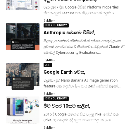
026 ජූලි 7 දින Google විසින් Platform Properties
කියන අලුත් Feature එක නිල වශයෙන් හඳුන්වා…
By
Mic
DID YOU KNOW?
Anthropic සමාගම විසින්,
සිදුකළ අභ්‍යන්තර පරීක්ෂාවකින් අතිශය අනතුරුදායක
පුවතක් අනාවරණය වී තිබෙනවා.. ඔවුන්ගේ Claude AI
මොඩල් Cybersecurity Evaluations…
By
Mic
A.I.
Google Earth වෙත,
හඳුන්වා දුන් Nano Banana AI image generation
feature එක හඳුන්වා දීලා පැය 24ක් යන්නත් කලින්,…
By
Mic
DID YOU KNOW?
මීට වසර 10කට කලින්,
2016 දි Google සමාගම සිය පලමු Pixel ෆෝන් එක
(Pixel 1) එළිදක්වද්දි අමුතු පොරොන්දුවක් ලබා…
By
Mic