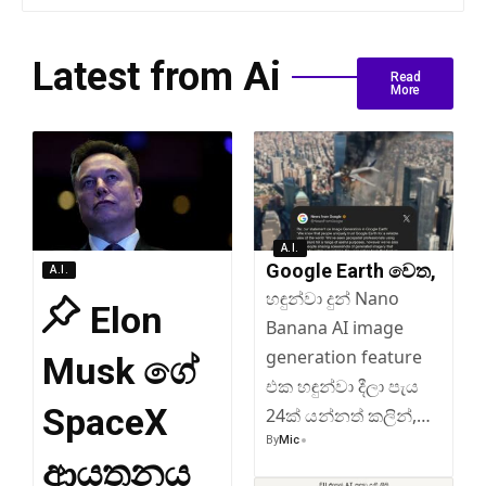
Latest from Ai
Read
More
A.I.
Google Earth වෙත,
A.I.
හඳුන්වා දුන් Nano
Elon
Banana AI image
generation feature
Musk ගේ
එක හඳුන්වා දීලා පැය
SpaceX
24ක් යන්නත් කලින්,…
By
Mic
ආයතනය