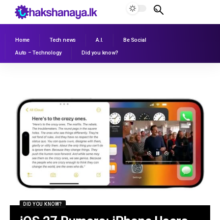
Home
Tech news
A.I.
Be Social
Auto – Technology
Did you know?
DID YOU KNOW?