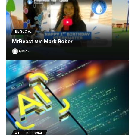
BE SOCIAL
MrBeast සහ Mark Rober
By
Mic
A.I.
BE SOCIAL