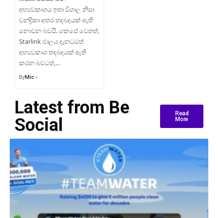
අභ්‍යවකාශය ඉතා විශාල නිසා
චන්ද්‍රිකා අතර තදබදයක් ඇති
නොවන බවයි. කෙසේ වෙතත්,
Starlink ජාලය දැනටමත්
අභ්‍යවකාශ තදබදයක් ඇති
කරන බවටත්,…
By
Mic
Latest from Be
Read
Social
More