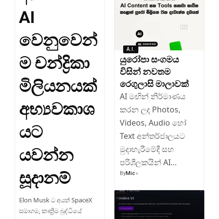
AI
වෙනුවෙන්
A.I.
ම චන්ද්‍රිකා
යුරෝපා සංගමය
විසින් නවතම
මිලියනයක්
රෙගුලාසි මාලාවක්
AI මඟින් නිර්මාණය
අභ්‍යවකාශ
කරන ලද Photos,
Videos, Audio හෝ
යට
Text අන්තර්ජාලයට
මුදාහැරීමේදී සහ
යවන්න
පරිශීලකයින් AI…
සූදානම්
By
Mic
Elon Musk ට අයත් SpaceX
සමාගම, කෘත්‍රිම බුද්ධියේ