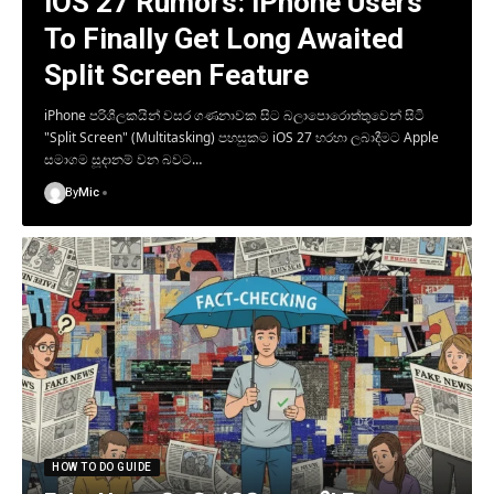
iOS 27 Rumors: iPhone Users
To Finally Get Long Awaited
Split Screen Feature
​iPhone පරිශීලකයින් වසර ගණනාවක සිට බලාපොරොත්තුවෙන් සිටි
"Split Screen" (Multitasking) පහසුකම iOS 27 හරහා ලබාදීමට Apple
සමාගම සූදානම් වන බවට…
By
Mic
HOW TO DO GUIDE