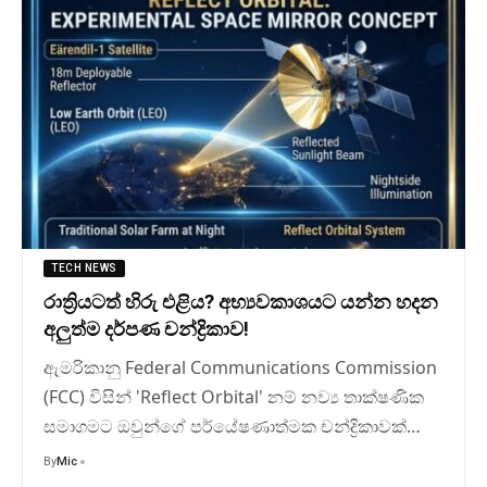
TECH NEWS
රාත්‍රියටත් හිරු එළිය? අභ්‍යවකාශයට යන්න හදන
අලුත්ම දර්පණ චන්ද්‍රිකාව!
ඇමරිකානු Federal Communications Commission
(FCC) විසින් 'Reflect Orbital' නම් නව්‍ය තාක්ෂණික
සමාගමට ඔවුන්ගේ පර්යේෂණාත්මක චන්ද්‍රිකාවක්…
By
Mic