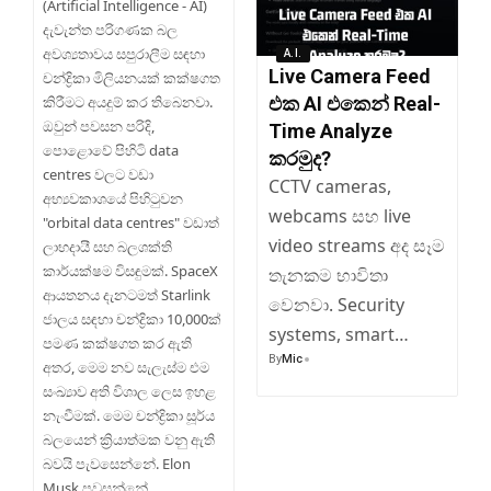
(Artificial Intelligence - AI)
දැවැන්ත පරිගණක බල
අවශ්‍යතාවය සපුරාලීම සඳහා
A.I.
Live Camera Feed
චන්ද්‍රිකා මිලියනයක් කක්ෂගත
එක AI එකෙන් Real-
කිරීමට අයදුම් කර තිබෙනවා.
ඔවුන් පවසන පරිදි,
Time Analyze
පොළොවේ පිහිටි data
කරමුද?
centres වලට වඩා
CCTV cameras,
අභ්‍යවකාශයේ පිහිටුවන
webcams සහ live
"orbital data centres" වඩාත්
video streams අද සෑම
ලාභදායී සහ බලශක්ති
කාර්යක්ෂම විසඳුමක්. SpaceX
තැනකම භාවිතා
ආයතනය දැනටමත් Starlink
වෙනවා. Security
ජාලය සඳහා චන්ද්‍රිකා 10,000ක්
systems, smart…
පමණ කක්ෂගත කර ඇති
By
Mic
අතර, මෙම නව සැලැස්ම එම
සංඛ්‍යාව අති විශාල ලෙස ඉහළ
නැංවීමක්. මෙම චන්ද්‍රිකා සූර්ය
බලයෙන් ක්‍රියාත්මක වනු ඇති
බවයි පැවසෙන්නේ. Elon
Musk පවසන්නේ