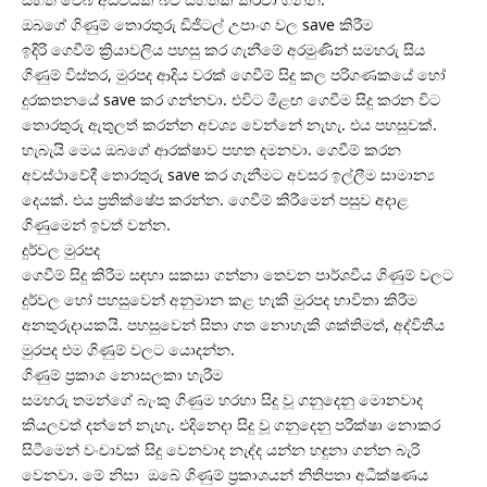
ඔබගේ ගිණුම් තොරතුරු ඩිජිටල් උපාංග වල save කිරීම
ඉදිරි ගෙවීම් ක්‍රියාවලිය පහසු කර ගැනීමේ අරමුණින් සමහරු සිය
ගිණුම් විස්තර, මුරපද ආදිය වරක් ගෙවීම් සිදු කල පරිගණකයේ හෝ
දුරකතනයේ save කර ගන්නවා. එවිට මීළඟ ගෙවීම සිදු කරන විට
තොරතුරු ඇතුලත් කරන්න අවශ්‍ය වෙන්නේ නැහැ. එය පහසුවක්.
හැබැයි මෙය ඔබගේ ආරක්ෂාව පහත දමනවා. ගෙවීම් කරන
අවස්ථාවේදී තොරතුරු save කර ගැනීමට අවසර ඉල්ලීම සාමාන්‍ය
දෙයක්. එය ප්‍රතික්ෂේප කරන්න. ගෙවීම් කිරීමෙන් පසුව අදාළ
ගිණුමෙන් ඉවත් වන්න.
දුර්වල මුරපද
ගෙවීම් සිදු කිරීම සඳහා සකසා ගන්නා තෙවන පාර්ශවීය ගිණුම් වලට
දුර්වල හෝ පහසුවෙන් අනුමාන කළ හැකි මුරපද භාවිතා කිරීම
අනතුරුදායකයි. පහසුවෙන් සිතා ගත නොහැකි ශක්තිමත්, අද්විතීය
මුරපද එම ගිණුම් වලට යොදන්න.
ගිණුම් ප්‍රකාශ නොසලකා හැරීම
සමහරු තමන්ගේ බැංකු ගිණුම හරහා සිදු වූ ගනුදෙනු මොනවාද
කියලවත් දන්නේ නැහැ. එදිනෙදා සිදු වූ ගනුදෙනු පරීක්ෂා නොකර
සිටීමෙන් වංචාවක් සිදු වෙනවාද නැද්ද යන්න හඳුනා ගන්න බැරි
වෙනවා. මේ නිසා ඔබේ ගිණුම් ප්‍රකාශයන් නිතිපතා අධීක්ෂණය