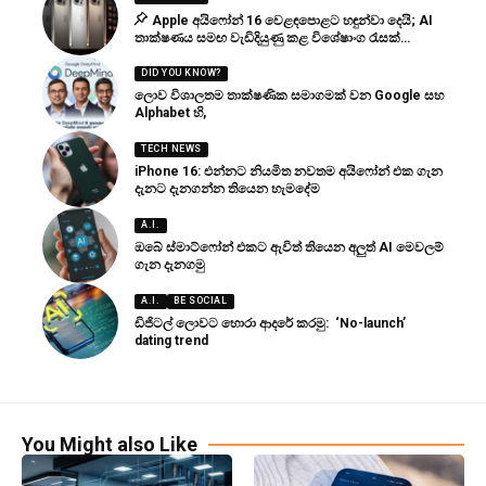
Apple අයිෆෝන් 16 වෙළඳපොළට හඳුන්වා දෙයි; AI
තාක්ෂණය සමඟ වැඩිදියුණු කළ විශේෂාංග රැසක්…
DID YOU KNOW?
ලොව විශාලතම තාක්ෂණික සමාගමක් වන Google සහ
Alphabet හි,
TECH NEWS
iPhone 16: එන්නට නියමිත නවතම අයිෆෝන් එක ගැන
දැනට දැනගන්න තියෙන හැමදේම
A.I.
ඔබේ ස්මාට්ෆෝන් එකට ඇවිත් තියෙන අලුත් AI මෙවලම්
ගැන දැනගමු
A.I.
BE SOCIAL
ඩිජිටල් ලොවට හොරා ආදරේ කරමු: ‘No-launch’
dating trend
You Might also Like