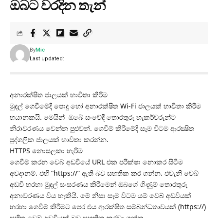
ඔබට වරදින තැන්
By
Mic
Last updated:
අනාරක්ෂිත ජාලයක් භාවිතා කිරීම
මුදල් ගෙවීමේදී පොදු හෝ අනාරක්ෂිත Wi-Fi ජාලයක් භාවිතා කිරීම
භයානකයි. මෙයින් ඔබේ සංවේදී තොරතුරු හැකර්වරුන්ට
නිරාවරණය වෙන්න පුළුවන්. ගෙවීම් කිරීමේදී සෑම විටම ආරක්‍ෂිත
පුද්ගලික ජාලයක් භාවිතා කරන්න.
HTTPS නොසලකා හැරීම
ගෙවීම් කරන වෙබ් අඩවියේ URL එක පරීක්ෂා නොකර සිටීම
අවදානම්. එහි “https://” ඇති බව සහතික කර ගන්න. එවැනි වෙබ්
අඩවි හරහා මුදල් සංසරණය කිරීමෙන් ඔබගේ ගිණුම් තොරතුරු
අනාවරණය විය හැකියි. මේ නිසා සෑම විටම යම් වෙබ් අඩවියක්
හරහා ගෙවීම් කිරීමට පෙර එය ආරක්ෂිත සම්බන්ධතාවයක් (https://)
සහිත වෙබ් අඩවියක් බව සහතික කරවා ගන්න.