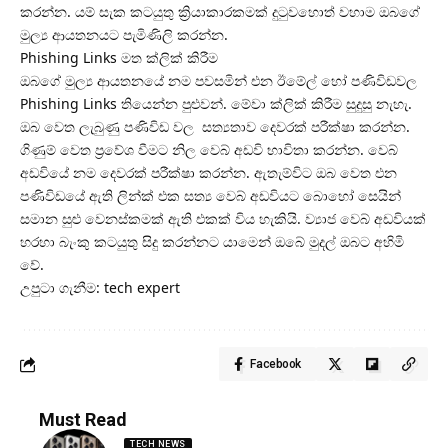
කරන්න. යම් සැක කටයුතු ක්‍රියාකාරකමක් දුටුවහොත් වහාම ඔබගේ
මුල්‍ය ආයතනයට පැමිණිලි කරන්න.
Phishing Links මත ක්ලික් කිරීම
ඔබගේ මුල්‍ය ආයතනයේ නම පවසමින් එන ඊමේල් හෝ පණිවිඩවල
Phishing Links තියෙන්න පුළුවන්. මේවා ක්ලික් කිරීම සුදුසු නැහැ.
ඔබ වෙත ලැබුණු පණිවිඩ වල සත්‍යතාව දෙවරක් පරීක්ෂා කරන්න.
ගිණුම් වෙත ප්‍රවේශ වීමට නිල වෙබ් අඩවි භාවිතා කරන්න. වෙබ්
අඩවියේ නම දෙවරක් පරීක්ෂා කරන්න. ඇතැම්විට ඔබ වෙත එන
පණිවිඩයේ ඇති ලින්ක් එක සත්‍ය වෙබ් අඩවියට බොහෝ සෙයින්
සමාන සුළු වෙනස්කමක් ඇති එකක් විය හැකියි. ව්‍යාජ වෙබ් අඩවියක්
හරහා බැංකු කටයුතු සිදු කරන්නට යාමෙන් ඔබේ මුදල් ඔබට අහිමි
වේ.
උපුටා ගැනීම: tech expert
Facebook
Must Read
TECH NEWS