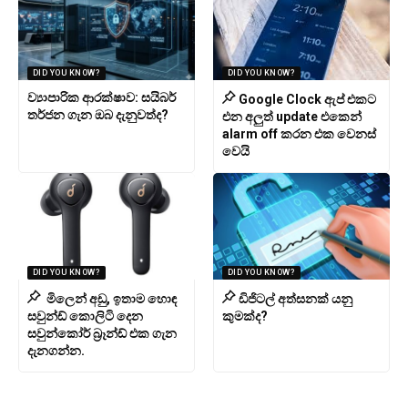
DID YOU KNOW?
DID YOU KNOW?
ව්‍යාපාරික ආරක්ෂාව: සයිබර්
Google Clock ඇප් එකට
තර්ජන ගැන ඔබ දැනුවත්ද?
එන අලුත් update එකෙන්
alarm off කරන එක වෙනස්
වෙයි
DID YOU KNOW?
DID YOU KNOW?
මිලෙන් අඩු, ඉතාම හොඳ
ඩිජිටල් අත්සනක් යනු
සවුන්ඩ් කොලිටි දෙන
කුමක්ද?
සවුන්කෝර් බ්‍රෑන්ඩ් එක ගැන
දැනගන්න.