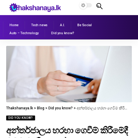
Home
Tech news
A.I.
Be Social
Auto – Technology
Did you know?
Thakshanaya.lk
>
Blog
>
Did you know?
>
අන්තර්ජාලය හරහා ගෙවීම් කිරීමේදී ඔබට වරදින තැන්
DID YOU KNOW?
අන්තර්ජාලය හරහා ගෙවීම් කිරීමේදී