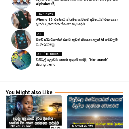
Alphabet හි,
TECH NEWS
iPhone 16: එන්නට නියමිත නවතම අයිෆෝන් එක ගැන
දැනට දැනගන්න තියෙන හැමදේම
A.I.
ඔබේ ස්මාට්ෆෝන් එකට ඇවිත් තියෙන අලුත් AI මෙවලම්
ගැන දැනගමු
A.I.
BE SOCIAL
ඩිජිටල් ලොවට හොරා ආදරේ කරමු: ‘No-launch’
dating trend
You Might also Like
DID YOU KNOW?
DID YOU KNOW?