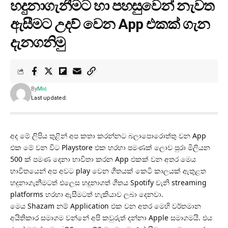
හදුනාගැනීමට හා පහසුවෙන් නැවත
ඇසීමට උදව් වෙන App එකක් ගැන
දැනගනිමු
By
Mic
Last updated:
අද මේ ලිපිය තුළින් අප කතා කරන්නට බලාපොරොත්තු වන App
එක මේ වන විට Playstore එක හරහා පමණක් ලොව පුරා මිලියන
500 ක් පමණ දෙනා භාවිතා කරන App එකක් වන අතර මෙය
භාවිතයෙන් අප අවට play වෙන ගීතයක් කෙටි කාලයක් ඇතුළත
හදුනාගැනීමටත් එලෙස හදුනාගත් ගීතය Spotify වැනි streaming
platforms හරහා ඇසීමටත් හැකියාව ලබා දෙනවා.
මෙය Shazam නම් Application එක වන අතර මෙහි වර්තමාන
අයිතිකාර සමාගම වන්නේ අපි කවුරුත් දන්නා Apple සමාගමයි. එය