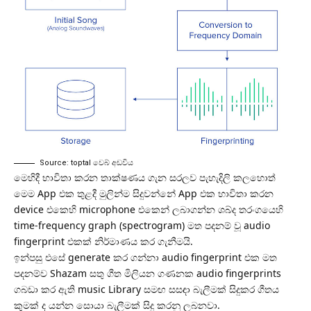
Source:
toptal වෙබ් අඩවිය
මෙහිදී භාවිතා කරන තාක්ෂණය ගැන සරලව පැහැදිලි කලහොත්
මෙම App එක තුළදී මුලින්ම සිදුවන්නේ App එක භාවිතා කරන
device එකෙහි microphone එකෙන් ලබාගන්න ශබ්ද තරංගයෙහි
time-frequency graph (
spectrogram
) මත පදනම් වූ
audio
fingerprint
එකක් නිර්මාණය කර ගැනීමයි.
ඉන්පසු එසේ generate කර ගන්නා audio fingerprint එක මත
පදනම්ව Shazam සතු ගීත මිලියන ගණනක audio fingerprints
ගබඩා කර ඇති music Library සමඟ සසඳා බැලීමක් සිදුකර ගීතය
කුමක් ද යන්න සොයා බැලීමක් සිදු කරනු ලබනවා.