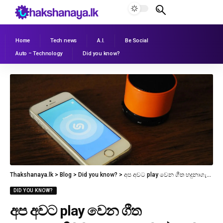
Home
Tech news
A.I.
Be Social
Auto – Technology
Did you know?
Thakshanaya.lk
>
Blog
>
Did you know?
>
අප අවට play වෙන ගීත හදුනාගැනීමට හා පහසුවෙන් නැවත ඇසීමට උදව් වෙන App එකක් ගැන දැනගනිමු
DID YOU KNOW?
අප අවට play වෙන ගීත