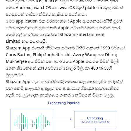
එසේ වුවත් මෙය
iOS
,
macOS
වලට පමණක් සීමා නොවන අතර
මෙය
Android
,
watchOS
සහ
wearOS
වැනි platform වලද වඩාත්
පහසුවෙන් භාවිතා කිරීමට හැකියාව පවතිනවා.
මෙම application එක වර්තමානයේ Apple ආයතනයට අයිති වුවත්
මෙය හදුන්වාදෙන ලද්දේ නම් Apple සමාගම විසින් නොවන අතර
මෙහි මුල් සංවර්ධකයා වන්නේ
Shazam Entertainment
Limited
නම් සමාගමයි.
Shazam App එකෙහි නිර්මාතෘ සමාගම බිහිවී ඇත්තේ 1999 වර්ෂයේ
Chris Barton, Philip Inghelbrecht, Avery Wang සහ Dhiraj
Mukherjee අය විසින් වන අතර මෙය Apple සමාගම විසින් මිලදී
ගෙන තිබෙන්නේ 2018 වර්ෂයේ ඩොලර් මිලියන 400 ක් වැනි
මුදලකටයි.
Shazam App ගැන කතා කිරීමේදී අමතක කළ නොහැකිම කරුණක්
වන කෙටි කාලයක් ඇතුළත මේ ආකාරයට ගීතයක් හදුනාගැනීමට
හැකියාව ලබාදෙන තාක්ෂණය ගැනත් කෙටියෙන් විමසා බලමු.