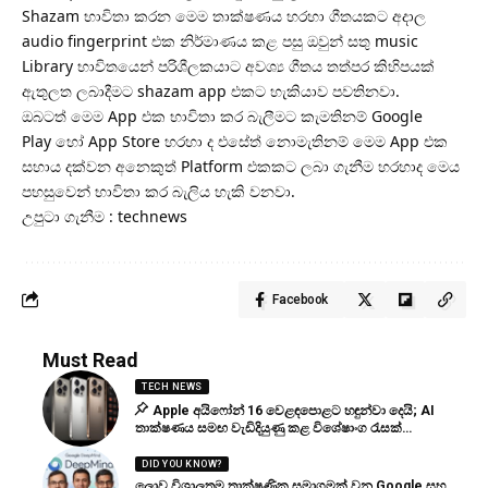
Shazam භාවිතා කරන මෙම තාක්ෂණය හරහා ගීතයකට අදාල
audio fingerprint එක නිර්මාණය කළ පසු ඔවුන් සතු music
Library භාවිතයෙන් පරිශීලකයාට අවශ්‍ය ගීතය තත්පර කිහිපයක්
ඇතුලත ලබාදීමට shazam app එකට හැකියාව පවතිනවා.
ඔබටත් මෙම App එක භාවිතා කර බැලීමට කැමතිනම්
Google
Play
හෝ
App Store
හරහා ද එසේත් නොමැතිනම් මෙම App එක
සහාය දක්වන
අනෙකුත් Platform
එකකට ලබා ගැනීම හරහාද මෙය
පහසුවෙන් භාවිතා කර බැලිය හැකි වනවා.
උපුටා ගැනීම : technews
Facebook
Must Read
TECH NEWS
Apple අයිෆෝන් 16 වෙළඳපොළට හඳුන්වා දෙයි; AI
තාක්ෂණය සමඟ වැඩිදියුණු කළ විශේෂාංග රැසක්…
DID YOU KNOW?
ලොව විශාලතම තාක්ෂණික සමාගමක් වන Google සහ