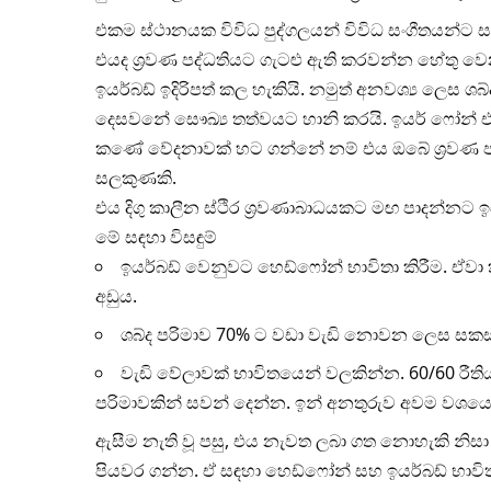
එකම ස්ථානයක විවිධ පුද්ගලයන් විවිධ සංගීතයන්ට සව
එයද ශ්‍රවණ පද්ධතියට ගැටළු ඇති කරවන්න හේතු ව
ඉයර්බඩ් ඉදිරිපත් කල හැකියි. නමුත් අනවශ්‍ය ලෙස 
දෙසවනේ සෞඛ්‍ය තත්වයට හානි කරයි. ඉයර් ෆෝන් එ
කණේ වේදනාවක් හට ගන්නේ නම් එය ඔබේ ශ්‍රවණ පද
සලකුණකි.
එය දිගු කාලීන ස්ථිර ශ්‍රවණාබාධයකට මඟ පාදන්නට
මේ සඳහා විසඳුම්
ඉයර්බඩ් වෙනුවට හෙඩ්ෆෝන් භාවිතා කිරීම. ඒව
අඩුය.
ශබ්ද පරිමාව 70% ට වඩා වැඩි නොවන ලෙස සක
වැඩි වේලාවක් භාවිතයෙන් වලකින්න. 60/60 රීතිය
පරිමාවකින් සවන් දෙන්න. ඉන් අනතුරුව අවම වශයෙ
ඇසීම නැති වූ පසු, එය නැවත ලබා ගත නොහැකි නිසා
පියවර ගන්න. ඒ සඳහා හෙඩ්ෆෝන් සහ ඉයර්බඩ් භාවිත