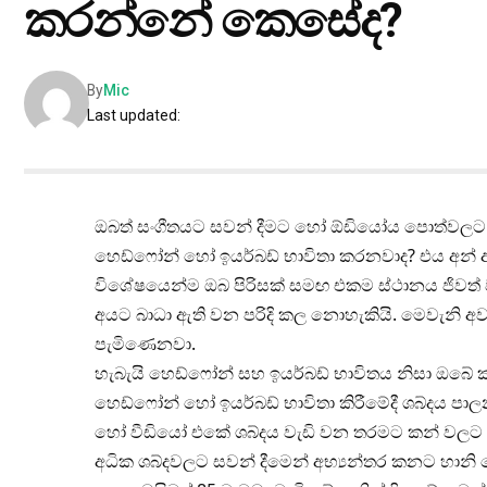
කරන්නේ කෙසේද?
By
Mic
Last updated:
ඔබත් සංගීතයට සවන් දීමට හෝ ඕඩියෝය පොත්වලට සව
හෙඩ්ෆෝන් හෝ ඉයර්බඩ් භාවිතා කරනවාද? එය අන් 
විශේෂයෙන්ම ඔබ පිරිසක් සමඟ එකම ස්ථානය ජිවත්
අයට බාධා ඇති වන පරිදි කල නොහැකියි. මෙවැනි 
පැමිණෙනවා.
හැබැයි හෙඩ්ෆෝන් සහ ඉයර්බඩ් භාවිතය නිසා ඔබේ කන
හෙඩ්ෆෝන් හෝ ඉයර්බඩ් භාවිතා කිරීමේදී ශබ්දය පා
හෝ වීඩියෝ එකේ ශබ්දය වැඩි වන තරමට කන් වලට 
අධික ශබ්දවලට සවන් දීමෙන් අභ්‍යන්තර කනට හානි 