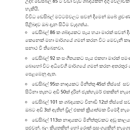
උදා: ඩෙසිබල් 85 ට වඩා වැඩි ශබ්දයකින් දිගු වේලාව
හැකියි.
විවිධ ඩෙසිබල් මට්ටම්වලට සවන් දීමෙන් ඔබේ ශ්
පිළිබඳව ඔබ දැන සිටීම වැදගත්ය.
ඩෙසිබල් 86 ක ශබ්දයකට පැය හයා මාරක් සවන් 
කෙනෙක් මහා මාර්ගයේ ගමන් කරන විට මෙවැනි කා
සනාථ වී තිබෙනවා.
ඩෙසිබල් 92 ක සංගීතයකට පැය එකහා මාරක් පමණ ස
බොහෝ විට අධිවේගී මාර්ගයේ ගමන් කරන අතරතුර මෙ
පෙළඹෙනු ඇත.
ඩෙසිබල් 95ක නාදයකට මිනිත්තු 45ක් තිස්සේ සවන
සිටිනා තැනට අඩි 50ක් දුරින් ජැක්හැමර් එකකින්
ඩෙසිබල් 101 ක ශබ්දයකට විනාඩි 12ක් තිස්සේ සවන්
ඔබට අඩි 3ක් ඈතින් ඩ්‍රිල් එකක් ක්‍රියාත්මක වීමේ
ඩෙසිබල් 113ක නාදයකට මිනිත්තුවකට අඩු කාලයක
පුළුවන්. බල කියතකින් හෝ රොක් ප්‍රසංගයකින් නැ