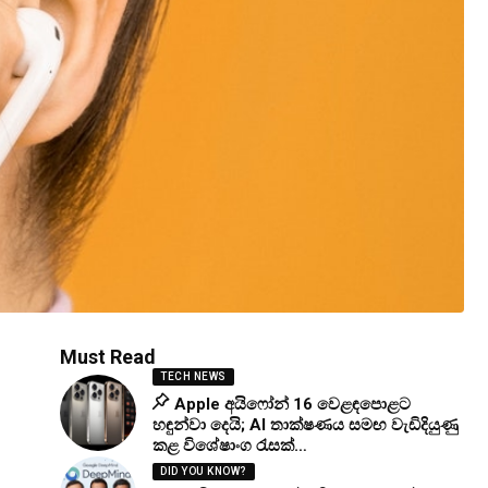
Must Read
TECH NEWS
Apple අයිෆෝන් 16 වෙළඳපොළට
හඳුන්වා දෙයි; AI තාක්ෂණය සමඟ වැඩිදියුණු
කළ විශේෂාංග රැසක්…
DID YOU KNOW?