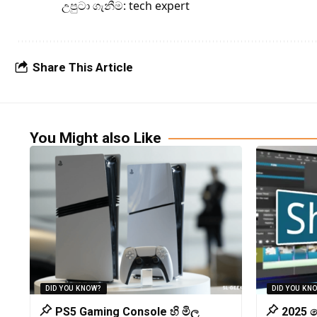
උපුටා ගැනීම: tech expert
Share This Article
You Might also Like
DID YOU KNOW?
DID YOU KN
PS5 Gaming Console හි මිල
2025 හ