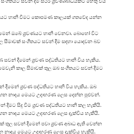
ක් සංගීතයට සවන් දීම ස්ථිර ශ්‍රවණාබාධයකට හේතු විය
‍රවණයට හානි වීමට කොපමණ කාලයක් ගතවේද යන්න
දීමෙන් ඔබේ ශ්‍රවණයට හානි වෙනවා. බොහෝ විට
ල සීමාවක් සංගීතයට සවන් දීම සඳහා යොදවන බව
වන් දීමෙන් ශ්‍රවණ පද්ධතියට හානි විය හැකිය.
වැනි කාල සීමාවක් තුල ඔබ සංගීතයට සවන් දීමට
් දීමෙන් ශ්‍රවණ පද්ධතියට හානි විය හැකිය. ඔබ
 නැඟෙන නාදය මෙයට උදාහරණ ලෙස දෙන්න පුළුවන්.
 දීමට සිදු වීම ශ්‍රවණ පද්ධතියට හානි කල හැකියි.
දී නැගෙන නාදය මෙයට උදාහරණ ලෙස දැක්විය හැකියි.
් තුල සවන් දීමෙන් පවා ශ්‍රවණ අබාධ ඇති වෙන්න
ගෙන නාදය මෙයට උදාහරණ ලෙස දැක්විය හැකියි.