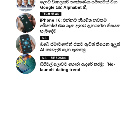
ලොව විශාලතම තාක්ෂණික සමාගමක් වන
Google සහ Alphabet හි,
TECH NEWS
iPhone 16: එන්නට නියමිත නවතම
අයිෆෝන් එක ගැන දැනට දැනගන්න තියෙන
හැමදේම
A.I.
ඔබේ ස්මාට්ෆෝන් එකට ඇවිත් තියෙන අලුත්
AI මෙවලම් ගැන දැනගමු
A.I.
BE SOCIAL
ඩිජිටල් ලොවට හොරා ආදරේ කරමු: ‘No-
launch’ dating trend