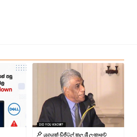
DID YOU KNOW?
යුගයක් ඩිජිටල් කල ශ්‍රී ලංකාවේ