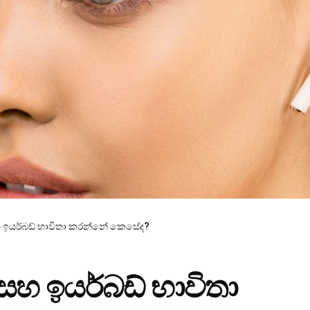
 ඉයර්බඩ් භාවිතා කරන්නේ කෙසේද?
හ ඉයර්බඩ් භාවිතා