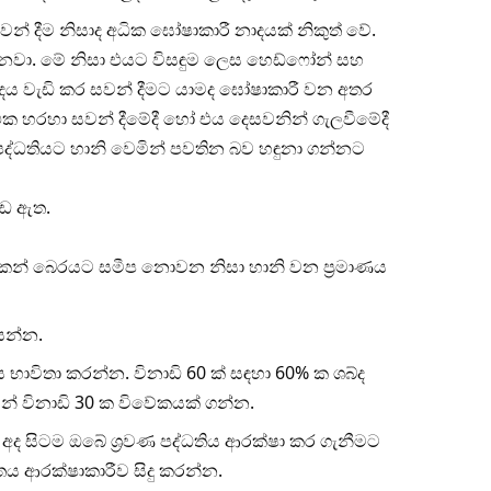
න් දීම නිසාද අධික ඝෝෂාකාරී නාදයක් නිකුත් වේ.
ෙනවා. මේ නිසා එයට විසඳුම ලෙස හෙඩ්ෆෝන් සහ
ශබ්දය වැඩි කර සවන් දීමට යාමද ඝෝෂාකාරී වන අතර
ක හරහා සවන් දීමේදී හෝ එය දෙසවනින් ගැලවීමේදී
්ධතියට හානි වෙමින් පවතින බව හඳුනා ගන්නට
 ඉඩ ඇත.
ා කන් බෙරයට සමීප නොවන නිසා හානි වන ප්‍රමාණය
සන්න.
 භාවිතා කරන්න. විනාඩි 60 ක් සඳහා 60% ක ශබ්ද
න් විනාඩි 30 ක විවේකයක් ගන්න.
 අද සිටම ඔබේ ශ්‍රවණ පද්ධතිය ආරක්ෂා කර ගැනීමට
ය ආරක්ෂාකාරීව සිදු කරන්න.