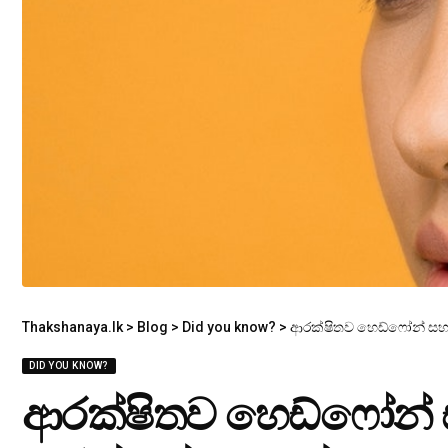
Thakshanaya.lk
>
Blog
>
Did you know?
>
ආරක්ෂිතව හෙඩ්ෆෝන් සහ
DID YOU KNOW?
ආරක්ෂිතව හෙඩ්ෆෝන් ස