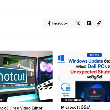
Facebook
OW?
DID YOU KNOW?
Microsoft විසින්,
ොඳම Free Video Editor