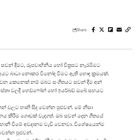
Share
න් දීමට, රූපවාහිනිය හෝ චිත්‍රපට නැරඹීමට
අයට බාධා නොකර විනෝද වීමට ඇති හොඳ ක්‍රමයක්.
 වන කෙනෙක් නම් ඔබට සංගීතයට සවන් දීම අන්
අවස්තා වලදී හෙඩ්ෆෝන් හෝ ඉයර්බඩ් ඔබේ සහයට
් වලට හානි සිදු වෙන්න පුළුවන්. මේ නිසා
ලනය කිරීම ගොඩක් වැදගත්. ඔබ සවන් දෙන ගීතයේ
හානි වීමේ අවදානම වැඩි වෙනවා. විශේෂයෙන්ම
වෙන්න පුළුවන්.