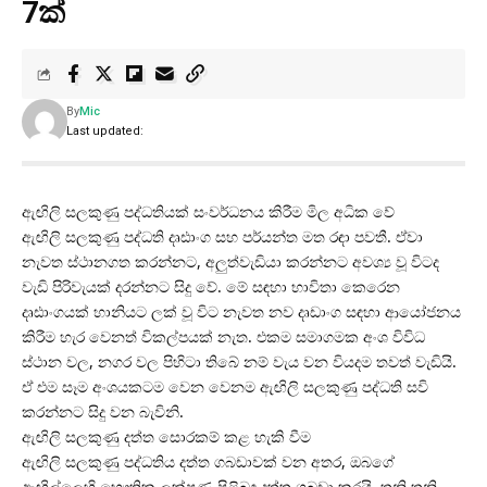
7ක්
By
Mic
Last updated:
ඇඟිලි සලකුණු පද්ධතියක් සංවර්ධනය කිරීම මිල අධික වේ
ඇඟිලි සලකුණු පද්ධති දෘඪාංග සහ පර්යන්ත මත රඳා පවතී. ඒවා
නැවත ස්ථානගත කරන්නට, අලුත්වැඩියා කරන්නට අවශ්‍ය වූ විටද
වැඩි පිරිවැයක් දරන්නට සිදු වේ. මේ සඳහා භාවිතා කෙරෙන
දෘඪාංගයක් හානියට ලක් වූ විට නැවත නව දෘඩාංග සඳහා ආයෝජනය
කිරීම හැර වෙනත් විකල්පයක් නැත. එකම සමාගමක අංශ විවිධ
ස්ථාන වල, නගර වල පිහිටා තිබේ නම් වැය වන වියදම තවත් වැඩියි.
ඒ එම සෑම අංශයකටම වෙන වෙනම ඇඟිලි සලකුණු පද්ධති සවි
කරන්නට සිදු වන බැවිනි.
ඇඟිලි සලකුණු දත්ත සොරකම් කළ හැකි වීම
ඇඟිලි සලකුණු පද්ධතිය දත්ත ගබඩාවක් වන අතර, ඔබගේ
ඇඟිල්ලෙහි භෞතික ලක්ෂණ පිළිබඳ දත්ත ගබඩා කරයි. තනි තනි