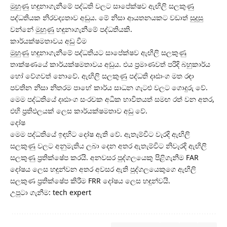
මුහුණු හඳුනාගැනීමේ පද්ධති වලට සාපේක්ෂව ඇඟිලි සලකුණු
පද්ධතියක නිරවද්‍යතාව අඩුය. මේ නිසා ආයතනයකට වඩාත් සුදුසු
වන්නේ මුහුණු හඳුනාගැනීමේ පද්ධතියකි.
කාර්යක්ෂමතාවය අඩු වීම
මුහුණු හඳුනාගැනීමේ පද්ධතියට සාපේක්ෂව ඇඟිලි සලකුණු
තාක්ෂණයේ කාර්යක්ෂමතාවය අඩුය. එය ප්‍රමාණවත් පරිදි බහුකාර්ය
හෝ වේගවත් නොවේ. ඇඟිලි සලකුණු පද්ධති දෘඪාංග මත රඳා
පවතින නිසා නිතරම පාහේ කාර්ය සාධන ගැටළු වලට ගොදුරු වේ.
මෙම පද්ධතියේ දෘඪාංග සංරචක අධික භාවිතයත් සමඟ රත් වන අතර,
එහි ප්‍රතිඵලයක් ලෙස කාර්යක්ෂමතාව අඩු වේ.
දෝෂ
මෙම පද්ධතියේ ඉඳහිට දෝෂ ඇති වේ. ඇතැම්විට වැරදි ඇඟිලි
සලකුණු වලට අනුමැතිය ලබා දෙන අතර ඇතැම්විට නිවැරදි ඇඟිලි
සලකුණු ප්‍රතික්ෂේප කරයි. අනවසර පුද්ගලයෙකු පිළිගැනීම FAR
දෝෂය ලෙස හඳුන්වන අතර අවසර ඇති පුද්ගලයෙකුගෙ ඇඟිලි
සලකුණ ප්‍රතික්ෂේප කිරීම FRR දෝෂය ලෙස හඳුන්වයි.
උපුටා ගැනීම: tech expert