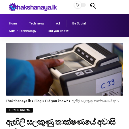
Home
Tech news
A.I.
Be Social
Auto – Technology
Did you know?
Thakshanaya.lk
>
Blog
>
Did you know?
>
ඇඟිලි සලකුණු තාක්ෂණයේ අවාසි 7ක්
DID YOU KNOW?
ඇඟිලි සලකුණු තාක්ෂණයේ අවාසි