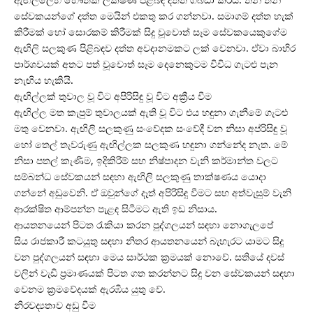
සේවකයන්ගේ දත්ත මෙයින් එකතු කර ගන්නවා. සමාගම් දත්ත හැක්
කිරීමක් හෝ සොරකම් කිරීමක් සිදු වූවොත් සෑම සේවකයෙකුගේම
ඇඟිලි සලකුණ පිළිබඳව දත්ත අවදානමකට ලක් වෙනවා. ඒවා බාහිර
පාර්ශවයක් අතට පත් වූවොත් සෑම දෙනෙකුටම විවිධ ගැටළු පැන
නැඟිය හැකියි.
ඇඟිල්ලක් තුවාල වූ විට අපිරිසිඳු වූ විට අක්‍රීය වීම
ඇඟිල්ල මත කැපුම් තුවාලයක් ඇති වූ විට එය හඳුනා ගැනීමේ ගැටළු
මතු වෙනවා. ඇඟිලි සලකුණු සංවේදක සංවේදී වන නිසා අප්රිසිඳු වූ
හෝ තෙල් තැවරුණු ඇඟිල්ලක සලකුණ හඳුනා ගන්නේද නැත. මේ
නිසා පතල් කැණීම, ඉදිකිරීම් සහ නිෂ්පාදන වැනි කර්මාන්ත වලට
සම්බන්ධ සේවකයන් සඳහා ඇඟිලි සලකුණු තාක්ෂණය යොදා
ගන්නේ අඩුවෙනි. ඒ ඔවුන්ගේ දෑත් අපිරිසිඳු වීමට සහ අත්වැසුම් වැනි
ආරක්ෂිත ආම්පන්න පැළඳ සිටීමට ඇති ඉඩ නිසාය.
ආයතනයෙන් පිටත රැකියා කරන පුද්ගලයන් සඳහා නොගැලපේ
සිය රාජකාරී කටයුතු සඳහා නිතර ආයතනයෙන් බැහැරට යාමට සිදු
වන පුද්ගලයන් සඳහා මෙය සාර්ථක ක්‍රමයක් නොවේ. සතියේ දවස්
වලින් වැඩි ප්‍රමාණයක් පිටත ගත කරන්නට සිදු වන සේවකයන් සඳහා
වෙනම ක්‍රමවේදයක් ඇරඹිය යුතු වේ.
නිරවද්‍යතාව අඩු වීම