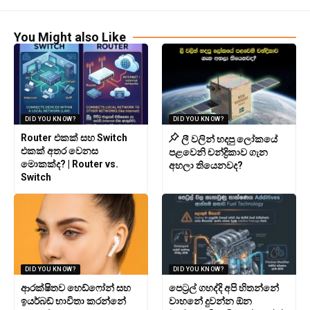
You Might also Like
DID YOU KNOW?
DID YOU KNOW?
Router එකක් සහ Switch
ලී වලින් හදපු ලෝකයේ
එකක් අතර වෙනස
පළවෙනි චන්ද්‍රිකාව ගැන
මොකක්ද? | Router vs.
අහලා තියෙනවද?
Switch
DID YOU KNOW?
DID YOU KNOW?
ආරක්ෂිතව හෙඩ්ෆෝන් සහ
පෙට්‍රල් ගහද්දි අපි හිතන්නේ
ඉයර්බඩ් භාවිතා කරන්නේ
වාහනේ දුවන්න ඕන