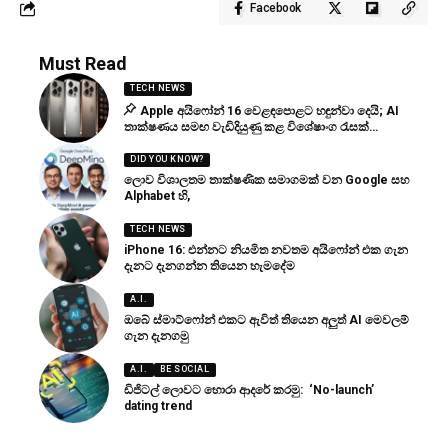
Facebook
Must Read
TECH NEWS
Apple අයිෆෝන් 16 වෙළඳපොළට හඳුන්වා දෙයි; AI
තාක්ෂණය සමඟ වැඩිදියුණු කළ විශේෂාංග රැසක්…
DID YOU KNOW?
ලොව විශාලතම තාක්ෂණික සමාගමක් වන Google සහ
Alphabet හි,
TECH NEWS
iPhone 16: එන්නට නියමිත නවතම අයිෆෝන් එක ගැන
දැනට දැනගන්න තියෙන හැමදේම
A.I.
ඔබේ ස්මාට්ෆෝන් එකට ඇවිත් තියෙන අලුත් AI මෙවලම්
ගැන දැනගමු
A.I.
BE SOCIAL
ඩිජිටල් ලොවට හොරා ආදරේ කරමු: ‘No-launch’
dating trend