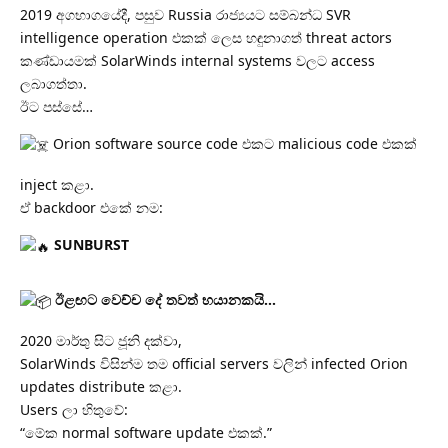
2019 අගභාගයේදී, පසුව Russia රාජ්‍යයට සම්බන්ධ SVR
intelligence operation එකක් ලෙස හඳුනාගත් threat actors
කණ්ඩායමක් SolarWinds internal systems වලට access
ලබාගත්තා.
ඊට පස්සේ…
Orion software source code එකට malicious code එකක්
inject කළා.
ඒ backdoor එකේ නම:
SUNBURST
ඊළඟට වෙච්ච දේ තවත් භයානකයි…
2020 මාර්තු සිට ජූනි දක්වා,
SolarWinds විසින්ම තම official servers වලින් infected Orion
updates distribute කළා.
Users ලා හිතුවේ:
“මේක normal software update එකක්.”