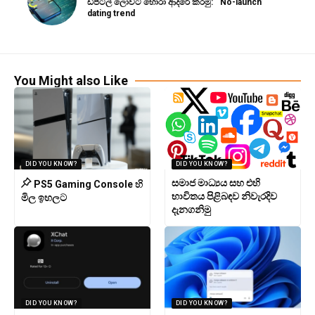
ඩිජිටල් ලොවට හොරා ආදරේ කරමු: ‘No-launch’
dating trend
You Might also Like
DID YOU KNOW?
DID YOU KNOW?
සමාජ මාධ්‍යය සහ එහි
PS5 Gaming Console හි
භාවිතය පිළිබඳව නිවැරදිව
මිල ඉහලට
දැනගනිමු
DID YOU KNOW?
DID YOU KNOW?