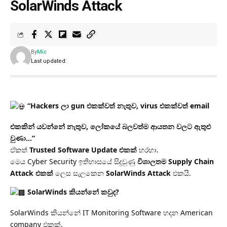
SolarWinds Attack
By
Mic
Last updated:
“Hackers ලා gun එකක්වත් නැතුව, virus එකක්වත් email
එකකින් යවන්නේ නැතුව, ලෝකයේ බලවත්ම ආයතන වලට ඇතුළු
වුණා…”
ඒකත්
Trusted Software Update එකක්
හරහා.
මෙය Cyber Security ඉතිහාසයේ සිදුවුණු
විශාලතම Supply Chain
Attack එකක්
ලෙස සැලකෙන
SolarWinds Attack
එකයි.
SolarWinds කියන්නේ කවුද?
SolarWinds කියන්නේ IT Monitoring Software හදන American
company එකක්.