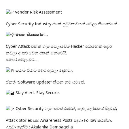
Vendor Risk Assessment
Cyber Security Industry එකේ ප්‍රමුඛතාවයන් වෙලා තියෙන්නේ.
මතක තියාගන්න…
Cyber Attack එකක් හැම වෙලාවෙම Hacker කෙනෙක් දොර
කඩලා ඇතුළු වෙන එකක් නෙවෙයි.
සමහර වෙලාවට…
ඔයාම එයාට දොර ඇරලා දෙනවා.
ඒකත් “Software Update” කියන නම යටතේ.
Stay Alert. Stay Secure.
Cyber Security ගැන තවත් රසවත්, සැබෑ ලෝකයේ සිදුවුණු
Attack Stories සහ Awareness Posts සඳහා Follow කරන්න.
උපුටා ගැනීම : Akalanka Dambagolla