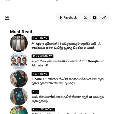
Facebook
Must Read
TECH NEWS
Apple අයිෆෝන් 16 වෙළඳපොළට හඳුන්වා දෙයි; AI
තාක්ෂණය සමඟ වැඩිදියුණු කළ විශේෂාංග රැසක්…
DID YOU KNOW?
ලොව විශාලතම තාක්ෂණික සමාගමක් වන Google සහ
Alphabet හි,
TECH NEWS
iPhone 16: එන්නට නියමිත නවතම අයිෆෝන් එක ගැන
දැනට දැනගන්න තියෙන හැමදේම
A.I.
ඔබේ ස්මාට්ෆෝන් එකට ඇවිත් තියෙන අලුත් AI මෙවලම්
ගැන දැනගමු
A.I.
BE SOCIAL