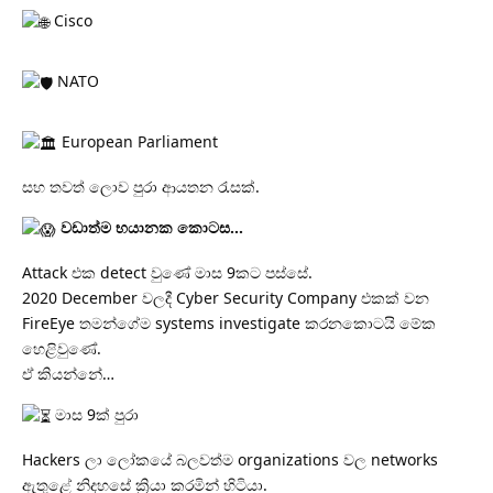
Cisco
NATO
European Parliament
සහ තවත් ලොව පුරා ආයතන රැසක්.
වඩාත්ම භයානක කොටස…
Attack එක detect වුණේ මාස 9කට පස්සේ.
2020 December වලදී Cyber Security Company එකක් වන
FireEye තමන්ගේම systems investigate කරනකොටයි මේක
හෙළිවුණේ.
ඒ කියන්නේ…
මාස 9ක් පුරා
Hackers ලා ලෝකයේ බලවත්ම organizations වල networks
ඇතුළේ නිදහසේ ක්‍රියා කරමින් හිටියා.