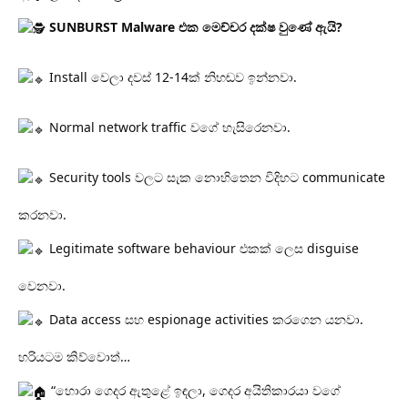
SUNBURST Malware එක මෙච්චර දක්ෂ වුණේ ඇයි?
Install වෙලා දවස් 12-14ක් නිහඬව ඉන්නවා.
Normal network traffic වගේ හැසිරෙනවා.
Security tools වලට සැක නොහිතෙන විදිහට communicate
කරනවා.
Legitimate software behaviour එකක් ලෙස disguise
වෙනවා.
Data access සහ espionage activities කරගෙන යනවා.
හරියටම කිව්වොත්…
“හොරා ගෙදර ඇතුළේ ඉඳලා, ගෙදර අයිතිකාරයා වගේ