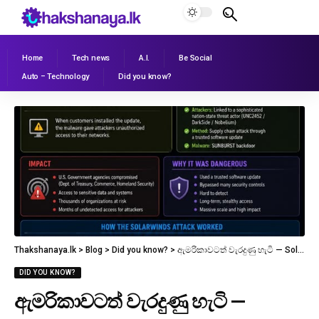
Home
Tech news
A.I.
Be Social
Auto – Technology
Did you know?
Thakshanaya.lk
>
Blog
>
Did you know?
>
ඇමරිකාවටත් වැරදුණු හැටි — SolarWinds Attack
DID YOU KNOW?
ඇමරිකාවටත් වැරදුණු හැටි —