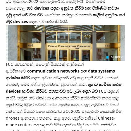
ඊට අමතරව, 2022 නොවැම්බර් මාසයේදී FCC විසින් මෙම
සමාගම්වල
නව devices සඳහා අනුමත කිරීම සහ විකිණීම නවතා
දැමූ අතර මේ වන විට
යෝජනා කරනුයේ තහනම
කලින් අනුමත කර
තිබූ devices
සඳහාද ව්‍යාප්ත කිරීමයි.
FCC පවසන්නේ, මෙවැනි පියවරක් ගැනීමෙන්
ඇමරිකාවේ
communication networks සහ data systems
ආරක්ෂා කිරීම
සඳහා අවශ්‍ය අවදානම් අඩු කළ හැකි බවයි. කෙසේ
වෙතත්, මෙම නීතිය ක්‍රියාත්මක වුවහොත් පවා,
දැනට භාවිතා කරන
devices භාවිතා කිරීමට ජනතාවට ඉඩ ලබා දෙන බව
FCC සඳහන්
කරයි. නමුත් නව devices ආනයනය කිරීම ඉක්මනින්ම නතර කළ
හැකි බවද ඔවුන් පවසයි. මෙය පසුගිය කාලය තුළ ඇමරිකාව විසින්
ගත් තවත් පියවර සමඟ සම්බන්ධ වේ. 2025 දෙසැම්බර් මාසයේදී චීන
drones ආනයනය තහනම් කළ අතර, පසුගිය සතියේ Chinese-
made routers සඳහාද නව සීමා පැනවීය සිදු විය.මෙම තත්ත්වය