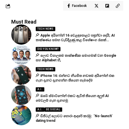
Facebook
Must Read
TECH NEWS
Apple අයිෆෝන් 16 වෙළඳපොළට හඳුන්වා දෙයි; AI
තාක්ෂණය සමඟ වැඩිදියුණු කළ විශේෂාංග රැසක්…
DID YOU KNOW?
ලොව විශාලතම තාක්ෂණික සමාගමක් වන Google
සහ Alphabet හි,
TECH NEWS
iPhone 16: එන්නට නියමිත නවතම අයිෆෝන් එක
ගැන දැනට දැනගන්න තියෙන හැමදේම
A.I.
ඔබේ ස්මාට්ෆෝන් එකට ඇවිත් තියෙන අලුත් AI
මෙවලම් ගැන දැනගමු
A.I.
BE SOCIAL
ඩිජිටල් ලොවට හොරා ආදරේ කරමු: ‘No-launch’
dating trend