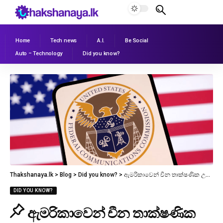
Home
Tech news
A.I.
Be Social
Auto – Technology
Did you know?
Thakshanaya.lk
>
Blog
>
Did you know?
>
ඇමරිකාවෙන් චීන තාක්ෂණික උපකරණවලට නව සීමා
DID YOU KNOW?
ඇමරිකාවෙන් චීන තාක්ෂණික