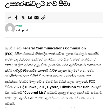
උපකරණවලට නව සීමා
By
Mic
Last updated:
ඇමරිකාවේ
Federal Communications Commission
(FCC)
විසින් චීනයේ නිෂ්පාදිත තාක්ෂණික උපකරණවලට එරෙහිව
තවත් තද පියවරක් ගැනීමට යෝජනා කර තිබේ. මෙම යෝජනාව
අනුව, කලින් අවසර ලැබූ චීන උපකරණ පවා ඇමරිකාවට ආනයනය
කිරීම
සම්පූර්ණයෙන්ම තහනම් කිරීම
සලකා බලමින් ඇත. මෙය
වොෂින්ටන් රජය විසින් චීන තාක්ෂණයට එරෙහිව ගෙන යන
ආරක්ෂක පියවර මාලාවේ නවතම පියවරක් ලෙස සැලකේ. FCC
විසින් 2021 දී
Huawei, ZTE, Hytera, Hikvision සහ Dahua
වැනි
චීන සමාගම් “
Covered List
” යටතට ඇතුළත් කල අතර එම සමාගම්
නිෂ්පාදන ඇමරිකානු ජාතික ආරක්ෂාවට අවදානමක් වන බව FCC
පවසයි.