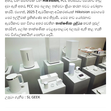
අතර, චීන සමාගමක් වන
Hikvision,
FCC තීරණයට එරෙහිව නඩු
දමා ඇති අතර, FCC තම බලතල ඉක්මවා ක්‍රියා කරන බවට චෝදනා
කරයි. එහෙත්, 2025 දී ඇමරිකානු අධිකරණයක් Hikvision සමාගමේ
පෙර ඉල්ලීමක් ප්‍රතික්ෂේප කර තිබුණි. මෙම නව යෝජනාව
ඇමරිකාව සහ චීනය අතර පවතින
තාක්ෂණික යුද්ධය
තවත් පුළුල්
කරමින්, ලෝක තාක්ෂණික වෙළඳපොළටද බලපෑම් ඇති කළ හැකි
බව විශ්ලේෂකයින් පෙන්වා දෙයි.
උපුටා ගැනීම : SL GEEK