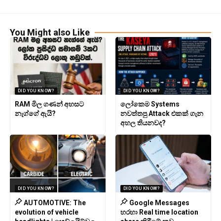
You Might also Like
DID YOU KNOW?
DID YOU KNOW?
RAM මිල ගණන් අහසට
ලෝකෙම Systems
නැග්ගේ ඇයි?
නවත්තපු Attack එකක් ගැන
අහල තියනවද?
DID YOU KNOW?
DID YOU KNOW?
AUTOMOTIVE: The
Google Messages
evolution of vehicle
හරහා Real time location