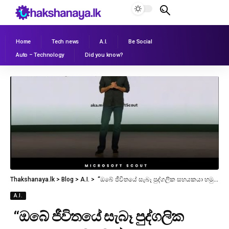
Home
Tech news
A.I.
Be Social
Auto – Technology
Did you know?
Thakshanaya.lk
>
Blog
>
A.I.
>
“ඔබේ ජීවිතයේ සැබෑ පුද්ගලික සහයකයා හමුවෙන්න”
A.I.
“ඔබේ ජීවිතයේ සැබෑ පුද්ගලික