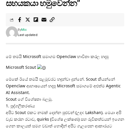
සහයකයා හමුවෙන්න”
By
Mic
Last updated:
මේ තමයි Microsoft සමාගම Openclaw භාවිතා කරල හදපු
Microsoft Scout
මේකේ ඊයේ තමයි පළමුවරට හඳුන්වා දුන්නේ. Scout කියන්නේ
Openclaw ආභාෂයෙන් හදපු Microsoft සමාගමේ අළුත්ම Agentic
AI Assistant.
Scout ගේ විශේෂතා බලමු.
1. පුද්ගලීකරණය
අපිට Scout එකට නමක් දෙන්න පුළුවන් (උදා: Lakshan). මෙයා අපි
වැඩ කරන රටාව, quirks (විශේෂ ලක්ෂණ) සහ රුචිකත්වයන් ඉගෙන
ගෙන කාලයත් සමග වඩාත් හොඳින් අපිට ගැලපෙන ආකාරයට