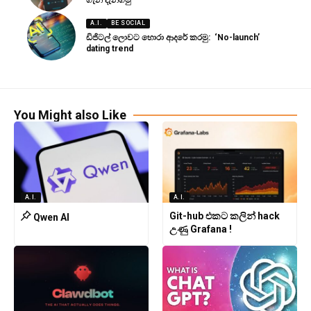
A.I.
BE SOCIAL
ඩිජිටල් ලොවට හොරා ආදරේ කරමු: ‘No-launch’
dating trend
You Might also Like
A.I.
A.I.
Git-hub එකට කලින් hack
Qwen AI
උණු Grafana !