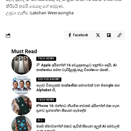
කිරීමයි තමයි මෙයාලගේ අරමුණ.
උපුටා ගැනීම :Lakshan Weerasingha
Facebook
Must Read
TECH NEWS
Apple අයිෆෝන් 16 වෙළඳපොළට හඳුන්වා දෙයි; AI
තාක්ෂණය සමඟ වැඩිදියුණු කළ විශේෂාංග රැසක්…
DID YOU KNOW?
ලොව විශාලතම තාක්ෂණික සමාගමක් වන Google සහ
Alphabet හි,
TECH NEWS
iPhone 16: එන්නට නියමිත නවතම අයිෆෝන් එක ගැන
දැනට දැනගන්න තියෙන හැමදේම
A.I.
ඔබේ ස්මාට්ෆෝන් එකට ඇවිත් තියෙන අලුත් AI මෙවලම්
ගැන දැනගමු