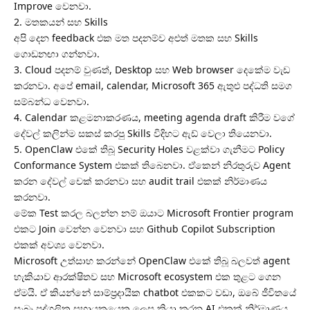
Improve වෙනවා.
2. මතකයන් සහ Skills
අපි දෙන feedback එක මත පදනම්ව අළුත් මතක සහ Skills
ගොඩනඟා ගන්නවා.
3. Cloud පදනම් වුණත්, Desktop සහ Web browser දෙකේම වැඩ
කරනවා. අපේ email, calendar, Microsoft 365 ඇතුළු පද්ධති සමග
සම්බන්ධ වෙනවා.
4. Calendar කළමනාකරණය, meeting agenda draft කිරීම වගේ
දේවල් කලින්ම සකස් කරපු Skills විදිහට ඇඩ් වෙලා තියෙනවා.
5. OpenClaw එකේ තිබූ Security Holes වළක්වා ගැනීමට Policy
Conformance System එකක් තිබෙනවා. ඒකෙන් නිරතුරුව Agent
කරන දේවල් චෙක් කරනවා සහ audit trail එකක් නිර්මාණය
කරනවා.
මේක Test කරල බලන්න නම් ඔයාට Microsoft Frontier program
එකට Join වෙන්න වෙනවා සහ Github Copilot Subscription
එකක් අවශ්‍ය වෙනවා.
Microsoft උත්සාහ කරන්නේ OpenClaw එකේ තිබූ බලවත් agent
හැකියාව ආරක්ෂිතව සහ Microsoft ecosystem එක තුළට ගෙන
ඒමයි. ඒ කියන්නේ සාම්ප්‍රදායික chatbot එකකට වඩා, ඔබේ ජීවිතයේ
සැබෑ පුද්ගලික සහායකයෙකු ලෙස ක්‍රියා කරන AI එකක් නිර්මාණය