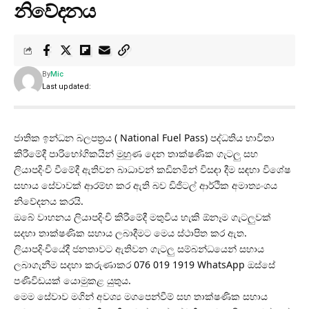
නිවේදනය
By
Mic
Last updated:
ජාතික ඉන්ධන බලපත්‍රය ( National Fuel Pass) පද්ධතිය භාවිතා
කිරීමේදී පාරිභෝගිකයින් මුහුණ දෙන තාක්ෂණික ගැටලු සහ
ලියාපදිංචි වීමේදී ඇතිවන බාධාවන් කඩිනමින් විසඳා දීම සඳහා විශේෂ
සහාය සේවාවක් ආරම්භ කර ඇති බව ඩිජිටල් ආර්ථික අමාත්‍යංශය
නිවේදනය කරයි.
ඔබේ වාහනය ලියාපදිංචි කිරීමේදී මතුවිය හැකි ඕනෑම ගැටලුවක්
සදහා තාක්ෂණික සහාය ලබාදීමට මෙය ස්ථාපිත කර ඇත.
ලියාපදිංචියේදී ජනතාවට ඇතිවන ගැටලු සම්බන්ධයෙන් සහාය
ලබාගැනීම සදහා කරුණාකර 076 019 1919 WhatsApp ඔස්සේ
පණිවිඩයක් යොමුකළ යුතුය.
මෙම සේවාව මගින් අවශ්‍ය මගපෙන්වීම් සහ තාක්ෂණික සහාය