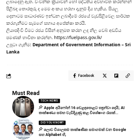
ලබාදෙනු ඇත. වංචනික ක්‍රියාවන් හෝ පද්ධතිය අවභාවිත කරන්නන්
පිළිබද තොරතුරු ද මෙම අංකය හරහා දැනුම් දිය හැකිය. සියලු
දෙනාටම සාධාරණව ඉන්ධන ලබාදීමේ රජයේ වැඩපිළිවෙල සාර්ථක
කරගැනීමට සැමගේ සහාය අපේක්ෂා කරයි.
ලියාපදිංචි වීමට රජය විසින් අනුමත කරන ලද නිල වෙබ් අඩවිය
පමණක් භාවිතා කරන්න.
https://fuelpass.gov.lk/
උපුටා ගැනීම:
Department of Government Information – Sri
Lanka
Facebook
Must Read
TECH NEWS
Apple අයිෆෝන් 16 වෙළඳපොළට හඳුන්වා දෙයි; AI
තාක්ෂණය සමඟ වැඩිදියුණු කළ විශේෂාංග රැසක්…
DID YOU KNOW?
ලොව විශාලතම තාක්ෂණික සමාගමක් වන Google
සහ Alphabet හි,