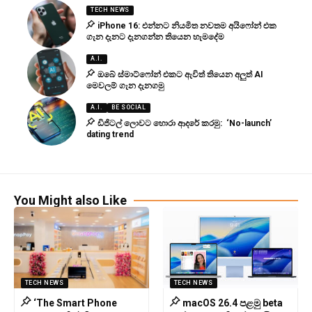
TECH NEWS
iPhone 16: එන්නට නියමිත නවතම අයිෆෝන් එක
ගැන දැනට දැනගන්න තියෙන හැමදේම
A.I.
ඔබේ ස්මාට්ෆෝන් එකට ඇවිත් තියෙන අලුත් AI
මෙවලම් ගැන දැනගමු
A.I.
BE SOCIAL
ඩිජිටල් ලොවට හොරා ආදරේ කරමු: ‘No-launch’
dating trend
You Might also Like
TECH NEWS
TECH NEWS
‘The Smart Phone
macOS 26.4 පළමු beta