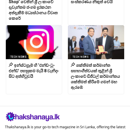
Shop’ වෙතින් ශ්‍රී ලංකාවේ
සංස්කරණය නිකුත් වෙයි
දැවැන්තම ජංගම දුරකථන
අත්දැකීම් මධ්‍යස්ථානය විවෘත
කෙරේ
TECH NEWS
TECH NEWS
ඉන්ස්ටග්‍රෑම් හි ‘එන්ඩ්-ටු-
ශක්තිමත් කර්මාන්ත
එන්ඩ්’ පහසුකම මැයි 8 වැනිදා
සහභාගීත්වයක් තුළින් ශ්‍රී
සිට අත්හිටුවයි
ලංකාවේ ඩිජිටල් කර්මාන්තය
ශක්තිමත් කිරීමේ ගමන් මඟ
ඇරඹේ
Thakshanaya.lk is your go-to tech magazine in Sri Lanka, offering the latest