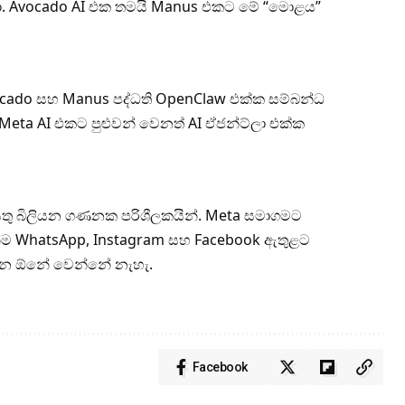
ා. Avocado AI එක තමයි Manus එකට මේ “මොළය”
cado සහ Manus පද්ධති OpenClaw එක්ක සම්බන්ධ
Meta AI එකට පුළුවන් වෙනත් AI ඒජන්ට්ලා එක්ක
තු බිලියන ගණනක පරිශීලකයින්. Meta සමාගමට
්ම WhatsApp, Instagram සහ Facebook ඇතුළට
්න ඕනේ වෙන්නේ නැහැ.
Facebook