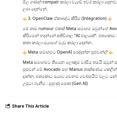
මිල ගණන් compair කරලා වැඩේ ඉවර කරලා දෙනව
ලබා දෙන්නේ.
3. OpenClaw ඒකාබද්ධ කිරීම (Integration)
මේ තාම rumour එකක් Meta සමාගම ඔවුන්ගේ Avo
කිරීමෙන් හදන්නේ අතිවිශාල “AI ජාලයක්”. එතකොට 
කතා කරලා ඔයාගේ වැඩ කරලා දෙන්න.
Meta සමාගමට OpenAI පරද්දන්න පුළුවන්ද?
Meta සමාගමට තියෙන ලොකුම වාසිය තමයි ඔවුන් ස
පුළුවන් මේ Avocado සහ Manus තාක්ෂණය කෙලින
දාන්න. එතකොට ඔයාට වෙනම වෙබ්සයිට් වලට යන
උපුටා ගැනීම : මුහුණු පොත (Gen AI)
Share This Article