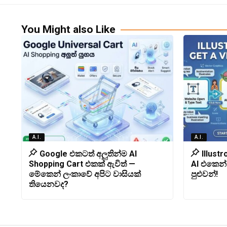
You Might also Like
A.I.
A.I.
Google එකටත් අලුතින්ම AI
Illust
Shopping Cart එකක් ඇවිත් —
AI එකෙන් 
මේකෙන් ලංකාවේ අපිට වාසියක්
පුළුවන්!
තියෙනවද?