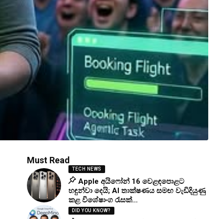
Must Read
TECH NEWS
Apple අයිෆෝන් 16 වෙළඳපොළට
හඳුන්වා දෙයි; AI තාක්ෂණය සමඟ වැඩිදියුණු
කළ විශේෂාංග රැසක්…
DID YOU KNOW?