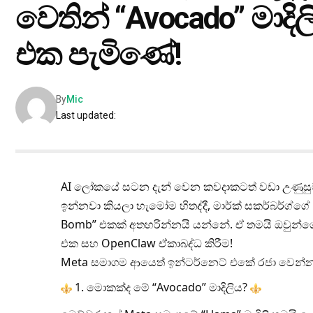
වෙතින් “Avocado” මාදි
එක පැමිණේ!
By
Mic
Last updated:
AI ලෝකයේ සටන දැන් වෙන කවදාකටත් වඩා උණුසුම්
ඉන්නවා කියලා හැමෝම හිතද්දී, මාර්ක් සකර්බර්ග
Bomb” එකක් අතහරින්නයි යන්නේ. ඒ තමයි ඔවුන්ග
එක සහ OpenClaw ඒකාබද්ධ කිරීම!
Meta සමාගම ආයෙත් ඉන්ටර්නෙට් එකේ රජා වෙන්න
1. මොකක්ද මේ “Avocado” මාදිලිය?