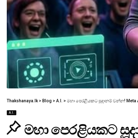
Thakshanaya.lk
>
Blog
>
A.I.
>
මහා පෙරළියකට සූදානම් වන්න! Meta 
A.I.
මහා පෙරළියකට සූදා