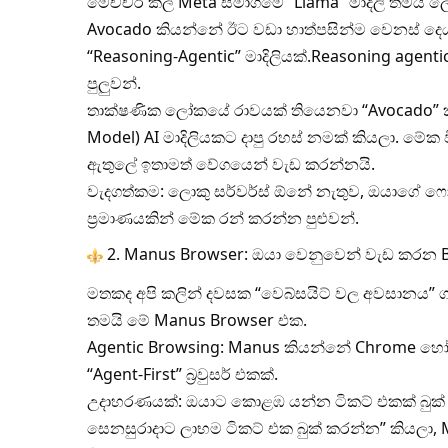
මෙච්චර කල් Meta සමාගමේ “Llama” මාදිලි තමයි ලෝ
Avocado කියන්නේ ඊට වඩා හාත්පසින්ම වෙනස් දෙ
“Reasoning-Agentic” මාදිලියක්.Reasoning age
පුලුවන්.
තාක්ෂණික ලෝකයේ රාවයක් තියෙනවා “Avocado” කි
Model) AI මාදිලියකට දාපු රහස් නමක් කියලා. ම
ඇතුලේ ඉතාමත් වේගයෙන් වැඩ කරන්නයි.
වැදගත්කම: ලොකු සර්වර්ස් ඕනේ නැතුව, ඔයාගේ ෆ
ප්‍රමාණයකින් මේක රන් කරන්න පුළුවන්.
2. Manus Browser: ඔයා වෙනුවෙන් වැඩ කරන
මතකද අපි කලින් දවසක “වෙබ්සයිට් වල අවසානය” 
තමයි මේ Manus Browser එක.
Agentic Browsing: Manus කියන්නේ Chrome හෝ Sa
“Agent-First” බ්‍රවුසර් එකක්.
උදාහරණයක්: ඔයාට කොළඹ යන්න ටිකට් එකක් බුක්
සෙනසුරාදාට ලාභම ටිකට් එක බුක් කරන්න” කියලා, Ma