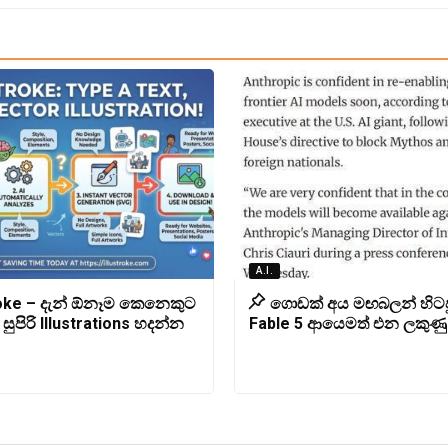
A.I.
roke – දැන් ඕනෑම කෙනෙකුට
ගොඩක් අය මඟබලන් හිටප
සුපිරි Illustrations හදන්න
Fable 5 ආයෙමත් එන ලකුණු