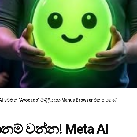
AI වෙතින් “Avocado” මාදිලිය සහ Manus Browser එක පැමිණේ!
නම් වන්න! Meta AI