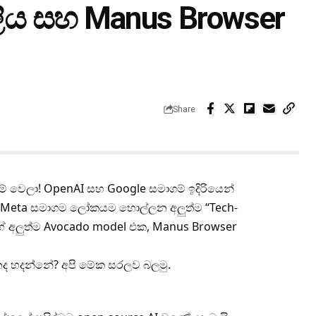
ලිය සහ Manus Browser
Share
 වෙලා! OpenAI සහ Google සමාගම් ඉදිරියෙන්
්ගේ Meta සමාගම ලෝකයම හොල්ලන අලුත්ම “Tech-
ේ අලුත්ම Avocado model එක, Manus Browser
ද හදන්නේ? අපි මේක සරලව බලමු.