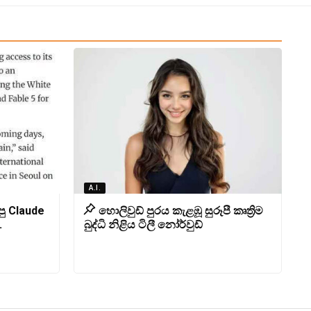
A.I.
ු Claude
හොලිවුඩ් පුරය කැළඹූ සුරූපී කෘත්‍රිම
.
බුද්ධි නිළිය ටිලී නෝර්වුඩ්