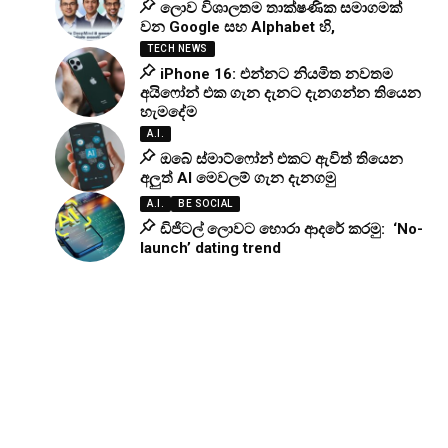
ලොව විශාලතම තාක්ෂණික සමාගමක්
වන Google සහ Alphabet හි,
TECH NEWS
iPhone 16: එන්නට නියමිත නවතම
අයිෆෝන් එක ගැන දැනට දැනගන්න තියෙන
හැමදේම
A.I.
ඔබේ ස්මාට්ෆෝන් එකට ඇවිත් තියෙන
අලුත් AI මෙවලම් ගැන දැනගමු
A.I.
BE SOCIAL
ඩිජිටල් ලොවට හොරා ආදරේ කරමු: ‘No-
launch’ dating trend