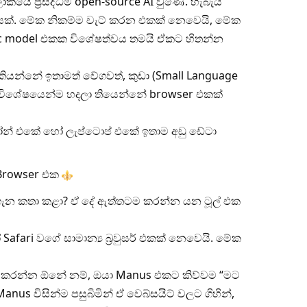
කයේ ප්‍රසිද්ධම open-source AI වුණේ. හැබැයි
යක්. මේක නිකම්ම චැට් කරන එකක් නෙවෙයි, මේක
ntic model එකක විශේෂත්වය තමයි ඒකට හිතන්න
යන්නේ ඉතාමත් වේගවත්, කුඩා (Small Language
ේක විශේෂයෙන්ම හදලා තියෙන්නේ browser එකක්
ෝන් එකේ හෝ ලැප්ටොප් එකේ ඉතාම අඩු ඩේටා
 Browser එක
ගැන කතා කළා? ඒ දේ ඇත්තටම කරන්න යන ටූල් එක
fari වගේ සාමාන්‍ය බ්‍රවුසර් එකක් නෙවෙයි. මේක
 කරන්න ඕනේ නම්, ඔයා Manus එකට කිව්වම “මට
nus විසින්ම පසුබිමින් ඒ වෙබ්සයිට් වලට ගිහින්,