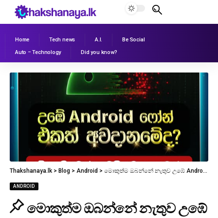
Home
Tech news
A.I.
Be Social
Auto – Technology
Did you know?
Thakshanaya.lk
>
Blog
>
Android
>
මොකුත්ම ඔබන්නේ නැතුව උඹේ Android ෆෝන් එක හැක් වෙන අලුත්ම ගේම!… (Android 14, 15, 16 තියෙන උන් අනිවා කියවපන්)
ANDROID
මොකුත්ම ඔබන්නේ නැතුව උඹේ