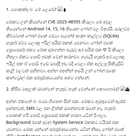
1. මොකක්ද බං මේ ලෙඩේ?
මේකට උන් කියන්නේ CVE-2025-48595 කියලා. මේ අවුල
තියෙන්නේ Android 14, 15, 16 තියෙන ෆෝන් වල විතරයි. සරලවම
කිව්වොත් ෆෝන් එකේ ඩේටා මැනේජ් කරන කෑල්ලට (SQLite)
හැකර් පට්ට ලොකු ෆයිල් සයිස් එකක් යවනවා. ෆෝන් එකේ
ප්‍රොසෙසර් එකට මේක දරාගන්න බැරුව අර සයිස් එක ‘0’ යි කියලා
හිතලා ඒකට පොඩි ඉඩක් වෙන් කරනවා. හැබැයි හැකර් අර ලොකු
ෆයිල් එක ඒ පොඩි ඉඩේ ඔබද්දී ඉඩ මදි වෙලා ඒක අල්ලපු සිකියුරිටි
කෑලි වලටත් පනිනවා. අන්න එතනින් තමයි උන් ෆෝන් එකේ
කන්ට්‍රෝල් එක සම්පූර්ණයෙන්ම අතට ගන්නේ.
2. කිසිම මඟුලක් ඔබන්නේ නැතුව හැක් වෙන්නේ කොහොමද?
අන්න ඒකනේ බං බයම හිතෙන සීන් එක. මේකට අමුතුවෙන් ඇප්ස්
දාන්නවත්, SMS වල එන ලින්ක් ඔබන්නවත් ඕනේ නෑ. හැකර්
මොකක් හරි පොඩි ප්‍රොසෙස් එකක් හරහා යටින් රිංගලා,
Background එකේ දුවන System Service එකකට වයිරස් එක
යවනවා. මේක යන්නේ සම්පූර්ණයෙන්ම යටින් නිසා, ෆෝන් එකේ