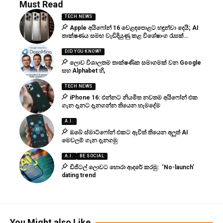
Must Read
TECH NEWS
Apple අයිෆෝන් 16 වෙළඳපොළට හඳුන්වා දෙයි; AI
තාක්ෂණය සමඟ වැඩිදියුණු කළ විශේෂාංග රැසක්…
DID YOU KNOW?
ලොව විශාලතම තාක්ෂණික සමාගමක් වන Google
සහ Alphabet හි,
TECH NEWS
iPhone 16: එන්නට නියමිත නවතම අයිෆෝන් එක
ගැන දැනට දැනගන්න තියෙන හැමදේම
A.I.
ඔබේ ස්මාට්ෆෝන් එකට ඇවිත් තියෙන අලුත් AI
මෙවලම් ගැන දැනගමු
A.I.
BE SOCIAL
ඩිජිටල් ලොවට හොරා ආදරේ කරමු: ‘No-launch’
dating trend
You Might also Like