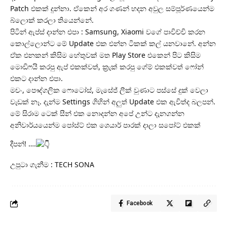
Patch එකක් දුන්නා. ඒකෙන් අර ගණන් හදන අවුල සම්පූර්ණයෙන්ම
බ්ලොක් කරලා තියෙන්නේ.
පිටින් ඇප්ස් දාන්න එපා : Samsung, Xiaomi වගේ පාවිච්චි කරන
කොල්ලොන්ට මේ Update එක එන්න ටිකක් කල් යනවානේ. අන්න
ඒක එනකන් කිසිම හේතුවක් මත Play Store එකෙන් පිට කිසිම
මොඩිෆයි කරපු ඇප් එකක්වත්, ක්‍රැක් කරපු ගේම් එකක්වත් ෆෝන්
එකට දාන්න එපා.
මචං, පෞද්ගලික ෆොටෝස්, මැසේජ් ලීක් වුණාට පස්සේ දුක් වෙලා
වැඩක් නෑ. දැන්ම Settings ගිහින් අලුත් Update එක ඇවිත්ද බලපන්.
මේ සිරාම ටෙක් සීන් එක නොදන්න අපේ උන්ට දැනගන්න
අනිවාර්යයෙන්ම පෝස්ට් එක ශෙයාර් පාරක් දාලා සපෝට් එකක්
දීපන්! ….
උපුටා ගැනීම : TECH SONA
Facebook