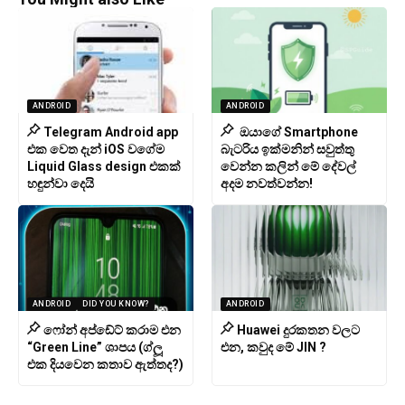
ANDROID
ANDROID
Telegram Android app
ඔයාගේ Smartphone
එක වෙත දැන් iOS වගේම
බැටරිය ඉක්මනින් සවුත්තු
Liquid Glass design එකක්
වෙන්න කලින් මේ දේවල්
හඳුන්වා දෙයි
අදම නවත්වන්න!
ANDROID
DID YOU KNOW?
ANDROID
ෆෝන් අප්ඩේට් කරාම එන
Huawei දුරකතන වලට
“Green Line” ශාපය (ග්ලූ
එන, කවුද මේ JIN ?
එක දියවෙන කතාව ඇත්තද?)