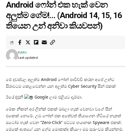
Android ෆෝන් එක හැක් වෙන
අලුත්ම ගේම!… (Android 14, 15, 16
තියෙන උන් අනිවා කියවපන්)
By
Mic
Last updated:
මේ දවස්වල අලුත්ම Android ෆෝන් පාවිච්චි කරන අපේ උන්ට
සිරාවටම කෙළවෙන්න යන අලුත්ම Cyber Security සීන් එකක්
ඊයේ (ජූනි
Google ලාම එළියට දැම්මා.
මේක නිකන් අර ලින්ක් එකක් ඔබලා හැක් වෙනවා වගේ සීන්
එකෙක් නෙමේ. උඹ ෆෝන් එක අතේවත් තියාගෙන හිටියේ නැතත්
ඔටෝම හැක් වෙන “Zero-Click” පට්ටම භයානක Spyware එකක්.
මේකේ ඇතුළේ යන ගේම මොකක්ද කියලා මම සරලවම කියන්නම්.