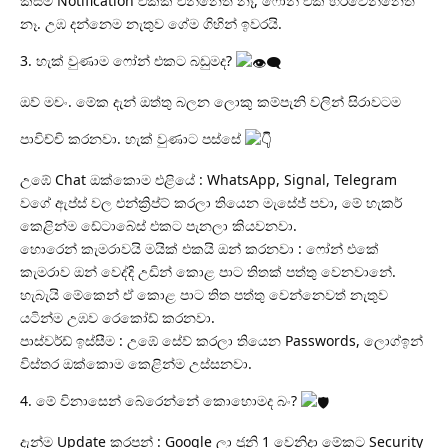
කිසිම Notification එකක් එන්නෙත් නෑ, ෆෝන් එක හිරවෙන්නෙත්
නෑ. උඹ දන්නෙම නැතුව ගේම ගිහින් ඉවරයි.
3. හැක් වුණාම ෆෝන් එකට බඩුමද?
ඔව් මචං. මේක දැන් ඔත්තු බලන ලොකු කම්පැනි වලින් සිරාවටම
පාවිච්චි කරනවා. හැක් වුණාට පස්සේ
උඹේ Chat ඔක්කොම එළියේ : WhatsApp, Signal, Telegram
වගේ ඇප්ස් වල එන්ක්‍රිප්ට් කරලා තියෙන මැසේජ් පවා, මේ හැකර්
කෙළින්ම ඩේටාබේස් එකට පැනලා කියවනවා.
හොරෙන් කැමරාවයි මයික් එකයි ඔන් කරනවා : ෆෝන් එකේ
කැමරාව ඔන් වෙද්දි උඩින් කොළ පාට තිතක් පත්තු වෙනවානේ.
හැබැයි මේකෙන් ඒ කොළ පාට තිත පත්තු වෙන්නෙවත් නැතුව
යටින්ම උඹව රෙකෝඩ් කරනවා.
පාස්වර්ඩ් ඉස්සීම : උඹේ සේව් කරලා තියෙන Passwords, ලොග්ඉන්
විස්තර ඔක්කොම කෙළින්ම උස්සනවා.
4. මේ විනාසෙන් බේරෙන්නේ කොහොමද බං?
දැන්ම Update කරපන් : Google ලා ජූනි 1 වෙනිදා මේකට Security