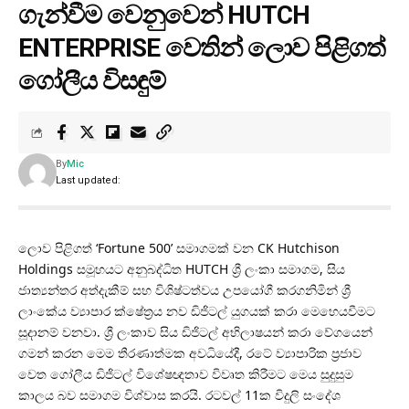
ගැන්වීම වෙනුවෙන් HUTCH
ENTERPRISE වෙතින් ලොව පිළිගත්
ගෝලීය විසඳුම්
By
Mic
Last updated:
ලොව පිළිගත් ‘Fortune 500’ සමාගමක් වන CK Hutchison
Holdings සමූහයට අනුබද්ධිත HUTCH ශ්‍රී ලංකා සමාගම, සිය
ජාත්‍යන්තර අත්දැකීම් සහ විශිෂ්ටත්වය උපයෝගී කරගනිමින් ශ්‍රී
ලාංකේය ව්‍යාපාර ක්ෂේත්‍රය නව ඩිජිටල් යුගයක් කරා මෙහෙයවීමට
සූදානම් වනවා. ශ්‍රී ලංකාව සිය ඩිජිටල් අභිලාෂයන් කරා වේගයෙන්
ගමන් කරන මෙම තීරණාත්මක අවධියේදී, රටේ ව්‍යාපාරික ප්‍රජාව
වෙත ගෝලීය ඩිජිටල් විශේෂඥතාව විවෘත කිරීමට මෙය සුදුසුම
කාලය බව සමාගම විශ්වාස කරයි. රටවල් 11ක විදුලි සංදේශ