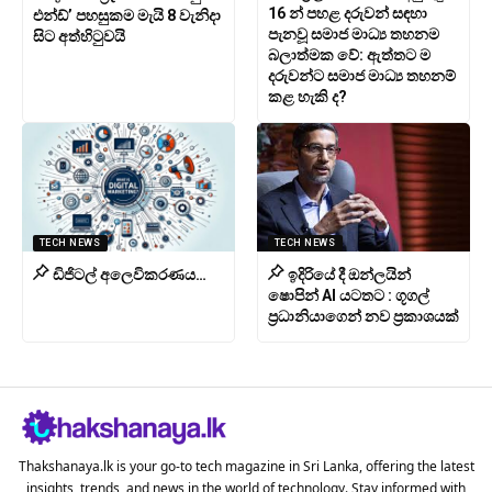
16 න් පහළ දරුවන් සඳහා
එන්ඩ්’ පහසුකම මැයි 8 වැනිදා
පැනවූ සමාජ මාධ්‍ය තහනම
සිට අත්හිටුවයි
බලාත්මක වේ: ඇත්තට ම
දරුවන්ට සමාජ මාධ්‍ය තහනම්
කළ හැකි ද?
TECH NEWS
TECH NEWS
ඩිජිටල් අලෙවිකරණය…
ඉදිරියේ දී ඔන්ලයින්
ෂොපින් AI යටතට : ගූගල්
ප්‍රධානියාගෙන් නව ප්‍රකාශයක්
Thakshanaya.lk is your go-to tech magazine in Sri Lanka, offering the latest
insights, trends, and news in the world of technology. Stay informed with