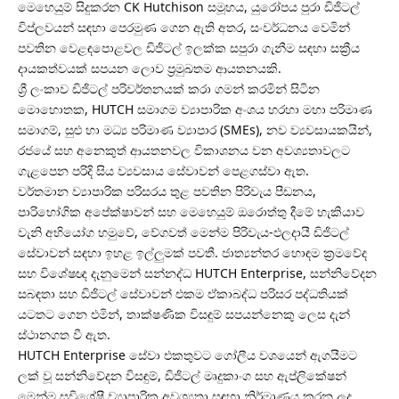
මෙහෙයුම් සිදුකරන CK Hutchison සමූහය, යුරෝපය පුරා ඩිජිටල්
විප්ලවයන් සඳහා පෙරමුණ ගෙන ඇති අතර, සංවර්ධනය වෙමින්
පවතින වෙළඳපොළවල ඩිජිටල් ඉලක්ක සපුරා ගැනීම සඳහා සක්‍රීය
දායකත්වයක් සපයන ලොව ප්‍රමුඛතම ආයතනයකි.
ශ්‍රී ලංකාව ඩිජිටල් පරිවර්තනයක් කරා ගමන් කරමින් සිටින
මොහොතක, HUTCH සමාගම ව්‍යාපාරික අංශය හරහා මහා පරිමාණ
සමාගම්, සුළු හා මධ්‍ය පරිමාණ ව්‍යාපාර (SMEs), නව ව්‍යවසායකයින්,
රජයේ සහ අනෙකුත් ආයතනවල විකාශනය වන අවශ්‍යතාවලට
ගැළපෙන පරිදි සිය ව්‍යවසාය සේවාවන් පෙළගස්වා ඇත.
වර්තමාන ව්‍යාපාරික පරිසරය තුළ පවතින පිරිවැය පීඩනය,
පාරිභෝගික අපේක්ෂාවන් සහ මෙහෙයුම් ඔරොත්තු දීමේ හැකියාව
වැනි අභියෝග හමුවේ, වේගවත් මෙන්ම පිරිවැය-ඵලදායී ඩිජිටල්
සේවාවන් සඳහා ඉහළ ඉල්ලුමක් පවතී. ජාත්‍යන්තර හොඳම ක්‍රමවේද
සහ විශේෂඥ දැනුමෙන් සන්නද්ධ HUTCH Enterprise, සන්නිවේදන
සබඳතා සහ ඩිජිටල් සේවාවන් එකම ඒකාබද්ධ පරිසර පද්ධතියක්
යටතට ගෙන එමින්, තාක්ෂණික විසඳුම් සපයන්නෙකු ලෙස දැන්
ස්ථානගත වී ඇත.
HUTCH Enterprise සේවා එකතුවට ගෝලීය වශයෙන් ඇගයීමට
ලක් වූ සන්නිවේදන විසඳුම්, ඩිජිටල් මෘදුකාංග සහ ඇප්ලිකේෂන්
මෙන්ම සුවිශේෂී ව්‍යාපාරික අවශ්‍යතා සඳහා නිර්මාණය කරන ලද