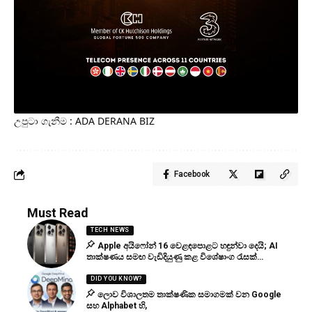
උපුටා ගැනීම : ADA DERANA BIZ
Facebook
Must Read
TECH NEWS
Apple අයිෆෝන් 16 වෙළඳපොළට හඳුන්වා දෙයි; AI
තාක්ෂණය සමඟ වැඩිදියුණු කළ විශේෂාංග රැසක්…
DID YOU KNOW?
ලොව විශාලතම තාක්ෂණික සමාගමක් වන Google
සහ Alphabet හි,