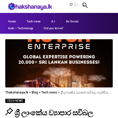
Home
Tech news
A.I.
Be Social
Auto – Technology
Did you know?
Thakshanaya.lk
>
Blog
>
Tech news
>
ශ්‍රී ලාංකේය ව්‍යාපාර සවිබල ගැන්වීම වෙනුවෙන් HUTCH ENTERPRISE වෙතින් ලොව පිළිගත් ගෝලීය විසඳුම්
TECH NEWS
ශ්‍රී ලාංකේය ව්‍යාපාර සවිබල