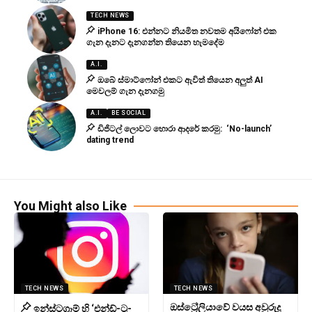
TECH NEWS
iPhone 16: එන්නට නියමිත නවතම අයිෆෝන් එක
ගැන දැනට දැනගන්න තියෙන හැමදේම
A.I.
ඔබේ ස්මාට්ෆෝන් එකට ඇවිත් තියෙන අලුත් AI
මෙවලම් ගැන දැනගමු
A.I.
BE SOCIAL
ඩිජිටල් ලොවට හොරා ආදරේ කරමු: ‘No-launch’
dating trend
You Might also Like
TECH NEWS
TECH NEWS
ඔස්ට්‍රේලියාවේ වයස අවුරුදු
ඉන්ස්ටග්‍රෑම් හි ‘එන්ඩ්-ටු-