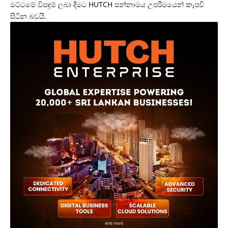
මට්ටමේ විසඳුම් ලබා දීමට HUTCH සන්නාමය උපරිමයෙන් කැපවී
සිටින බවයි.