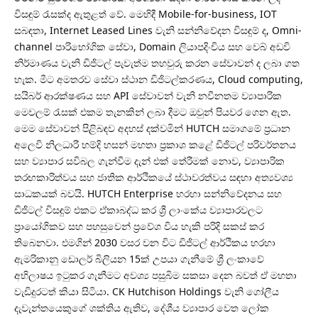
විසඳුම් රැසක්ද ඇතුළත් වේ. මෙහිදී Mobile-for-business, IOT
සබඳතා, Internet Leased Lines වැනි සන්නිවේදන විසඳුම් ද, Omni-
channel පාරිභෝගික සේවා, Domain ලියාපදිංචිය සහ වෙබ් අඩවි
නිර්මාණය වැනි ඩිජිටල් පැවැත්ම තහවුරු කරන සේවාවන් ද ලබා ගත
හැක. මීට අමතරව සේවා ස්ථාන ඩිජිටල්කරණය, Cloud computing,
සයිබර් ආරක්ෂණය සහ API සේවාවන් වැනි නවීනතම ව්‍යාපාරික
මෙවලම් රැසක් එකම තැනකින් ලබා දීමට ඔවුන් පියවර ගෙන ඇත.
මෙම සේවාවන් පිළිබඳව අදහස් දක්වමින් HUTCH සමාගමේ ප්‍රධාන
අලෙවි නිලධාරී හම්දි හසන් මහතා ප්‍රකාශ කළේ ඩිජිටල් පරිවර්තනය
සහ ව්‍යාපාර සවිබල ගැන්වීම දැන් එක් තේරීමක් නොව, ව්‍යාපාරික
තරඟකාරිත්වය සහ ජාතික ආර්ථිකයේ ස්ථාවරත්වය සඳහා අත්‍යවශ්‍ය
සාධකයක් බවයි. HUTCH Enterprise හරහා සන්නිවේදනය සහ
ඩිජිටල් විසඳුම් එකට ඒකාබද්ධ කර ශ්‍රී ලාංකේය ව්‍යාපාරවලට
ප්‍රායෝගිකව සහ පහසුවෙන් ප්‍රවේශ විය හැකි පරිදි සකස් කර
තිබෙනවා. එමගින් 2030 වසර වන විට ඩිජිටල් ආර්ථිකය හරහා
ඇමරිකානු ඩොලර් බිලියන 15ක් උපයා ගැනීමේ ශ්‍රී ලංකාවේ
අභිලාෂය ඉටුකර ගැනීමට අවශ්‍ය පසුබිම සකසා දෙන බවත් ඒ මහතා
වැඩිදුරටත් කියා සිටියා. CK Hutchison Holdings වැනි ගෝලීය
දැවැන්තයෙකුගේ ශක්තිය ඇතිව, දේශීය ව්‍යාපාර වෙත ලෝක