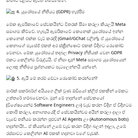
කතාව එළියට ඇවිත් තියෙන්නේ.
4. යුරෝපයේ නීතියට (GDPR) හැප්පීම
මේක ඇමරිකාවේ සේවකයින්ට විතරක් සීමා කරලා කියලයි Meta
සමාගම කිව්වේ. හැබැයි ඇමරිකාවේ කෙනෙක් යුරෝපයේ ඉන්න
කෙනෙක් එක්ක චැට් කරද්දි (Gmail/GChat වලින්), ඒ යුරෝපයේ
කෙනාගේ මැසේජ් එකත් අර ස්ක්‍රීන්ෂොට් එකක් විදිහට රෙකෝඩ්
වෙනවා. මේක යුරෝපයේ තදබල Privacy නීතියක් වෙන GDPR
එකට කෙලින්ම විරුද්ධයි. ඒ නිසා දැන් Meta සමාගම යුරෝපයෙන්
ලොකු නීතිමය ප්‍රශ්නයකට පැටලෙන්නයි යන්නේ.
5. ඇයි මේ තරම් ඩේටා රෙකෝඩ් කරන්නේ?
මාර්ක් සකර්බර්ග් අයියගෙ ලීක් වුණ ඕඩියෝ ක්ලිප් එකකින් මේකට
උත්තරේ හම්බවෙනවා. මුන් මේ හදන්නේ සේවකයෝ
(විශේෂයෙන්ම Software Engineers ලා) වැඩ කරන විදිහ ඒ විදිහටම
කොපි කරලා, අනාගතයේදී ඒ සේවකයින්වම අයින් කරලා දාලා ඒ
වැඩේ තනියම කරන්න පුළුවන් AI Agents ලා (Autonomous bots)
හදන්නයි!… ඒ කියන්නේ උඹේ වැඩ කරන විදිහ බලන් ඉඳලා, උඹේ
රස්සාවට කෙලින්න AI එකක් හදනවා වගේ වැඩක්.