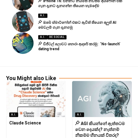
iPhone 16: එන්නට නියමිත නවතම අයිෆෝන් එක
ගැන දැනට දැනගන්න තියෙන හැමදේම
A.I.
ඔබේ ස්මාට්ෆෝන් එකට ඇවිත් තියෙන අලුත් AI
මෙවලම් ගැන දැනගමු
A.I.
BE SOCIAL
ඩිජිටල් ලොවට හොරා ආදරේ කරමු: ‘No-launch’
dating trend
You Might also Like
A.I.
A.I.
Claude Science
AGI කියන්නේ ඇත්තටම
වෙන දෙයක්ද? නැත්නම්
නිකම්ම හීනයක් විතරද?