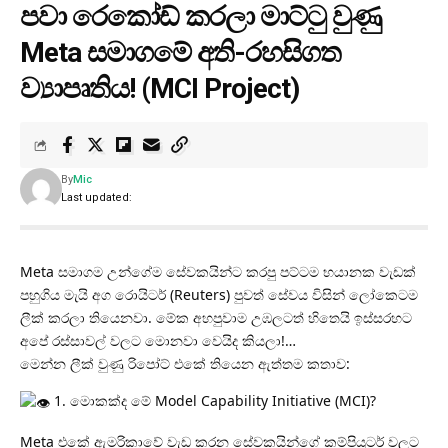
පවා රෙකෝඩ් කරලා මාට්ටු වුණු
Meta සමාගමේ අති-රහසිගත
ව්‍යාපෘතිය! (MCI Project)
By
Mic
Last updated:
Meta සමාගම උන්ගේම සේවකයින්ට කරපු පට්ටම භයානක වැඩක්
පහුගිය මැයි අග රොයිටර් (Reuters) පුවත් සේවය විසින් ලෝකෙටම
ලීක් කරලා තියෙනවා. මේක අහපුවාම උඹලටත් හිතෙයි ඉස්සරහට
අපේ රස්සාවල් වලට මොනවා වෙයිද කියලා!…
මෙන්න ලීක් වුණු රිපෝට් එකේ තියෙන ඇත්තම කතාව:
1. මොකක්ද මේ Model Capability Initiative (MCI)?
Meta එකේ ඇමරිකාවේ වැඩ කරන සේවකයින්ගේ කම්පියුටර් වලට