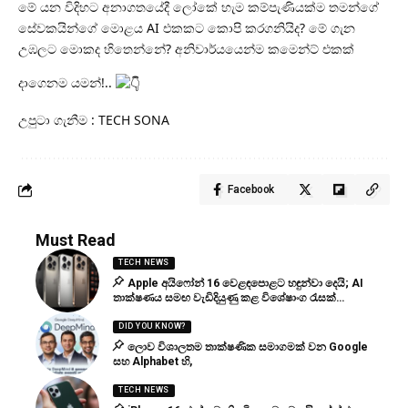
මේ යන විදිහට අනාගතයේදී ලෝකේ හැම කම්පැණියක්ම තමන්ගේ
සේවකයින්ගේ මොළය AI එකකට කොපි කරගනියිද? මේ ගැන
උඹලට මොකද හිතෙන්නේ? අනිවාර්යයෙන්ම කමෙන්ට් එකක්
දාගෙනම යමන්!..
උපුටා ගැනීම : TECH SONA
Facebook
Must Read
TECH NEWS
Apple අයිෆෝන් 16 වෙළඳපොළට හඳුන්වා දෙයි; AI
තාක්ෂණය සමඟ වැඩිදියුණු කළ විශේෂාංග රැසක්…
DID YOU KNOW?
ලොව විශාලතම තාක්ෂණික සමාගමක් වන Google
සහ Alphabet හි,
TECH NEWS