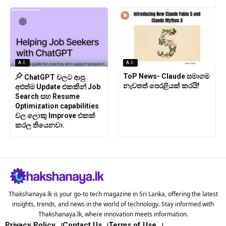
A.I.
A.I.
ToP News- Claude සමාගම
ChatGPT වලට ආපු
නැවතත් පෙරළියක් කරයි!
අළුත්ම Update එකකින් Job
Search සහ Resume
Optimization capabilities
වල ලොකු Improve එකක්
කරල තියෙනවා.
Thakshanaya.lk is your go-to tech magazine in Sri Lanka, offering the latest
insights, trends, and news in the world of technology. Stay informed with
Thakshanaya.lk, where innovation meets information.
Privacy Policy
Contact Us
Terms of Use