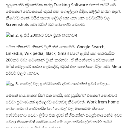
අලුතෙන්ම ක්‍රියාත්මක කරපු Tracking Software එකක් තමයි මේ.
මේකෙන් සේවකයෝ මවුස් එක හොල්ලන විදිහ, ක්ලික් කරන තැන්,
කීබෝඩ් එකේ ටයිප් කරන දේවල් සහ යන යන වෙබ්සයිට් වල
Screenshots පවා වරින් වර රෙකෝඩ් වෙනවා.
2. ඇප්ස් 200කට වඩා ට්‍රැක් කරනවා!
මේක නිකන්ම නිකන් ට්‍රැකින්ග් නෙමෙයි. Google Search,
LinkedIn, Wikipedia, Slack, Gmail වගේ ඇප්ස් සහ වෙබ්සයිට්
200කට වඩා මේකෙන් ට්‍රැක් කරනවා. ඒ කියන්නේ සේවකයෙක්
ඔෆිස් වෙලාවේ කරන හැමදේම, මවුස් එක ගෙනියන විදිහ පවා Meta
සර්වර් වලට යනවා.
3. ගෙවල් වල ඉන්ටර්නෙට් දවස් ගාණකින් ඉවර වෙලා…
මේකේ භයානකම සීන් එක තමයි, මේ ට්‍රැකින්ග් එකෙන් කොච්චර
ඩේටා ප්‍රමාණයක් අප්ලෝඩ් වෙනවද කිව්වොත්, Work from home
කරන සමහර සේවකයින්ගේ ගෙවල් වල මාසෙටම තියෙන
ඉන්ටර්නෙට් ඩේටා ලිමිට් එක දවස් කිහිපයකින් සම්පූර්ණයෙන්ම ඉවර
වෙලා තියෙනවා! සේවකයෝ මේ ගැන කම්ප්ලේන් කරද්දි තමයි