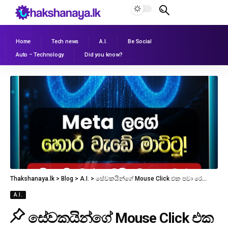
Home
Tech news
A.I.
Be Social
Auto – Technology
Did you know?
Thakshanaya.lk
>
Blog
>
A.I.
>
සේවකයින්ගේ Mouse Click එක පවා රෙකෝඩ් කරලා මාට්ටු වුණු Meta සමාගමේ අති-රහසිගත ව්‍යාපෘතිය! (MCI Project)
A.I.
සේවකයින්ගේ Mouse Click එක