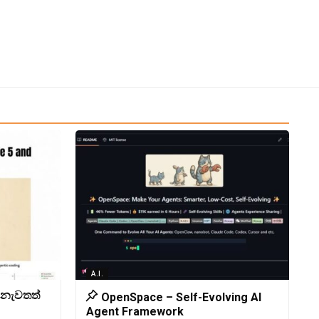
A.I.
 නැවතත්
OpenSpace – Self-Evolving AI
Agent Framework