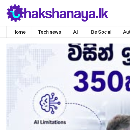
Home
Tech news
A.I.
Be Social
Au