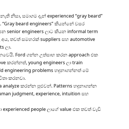
ා නැති නිසා, සමාගම දැන් experienced “gray beard”
 “Gray beard engineers” කියන්නේ වසර
ෙන senior engineers ලාට කියන informal term
 අය, තවත් සමහරක් suppliers සහ automotive
ts ලා.
ෙවෙයි. Ford ගන්න උත්සාහ කරන approach එක
ove කරන්නත්, young engineers ලා train
ld engineering problems හඳුනාගන්නත් මේ
විතා කරනවා.
ta analyze කරන්න පුළුවන්. Patterns හඳුනාගන්න
 human judgment, experience, intuition සහ
ා experienced people ලාගේ value එක තවත් වැඩි