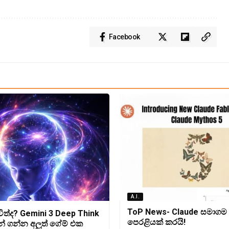
Facebook
A.I.
ToP News- Claude සමාගම
ිත්ද? Gemini 3 Deep Think
පෙරළියක් කරයි!
් ගන්න අලුත් ගේම් එක