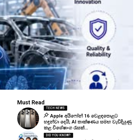
Must Read
TECH NEWS
Apple අයිෆෝන් 16 වෙළඳපොළට
හඳුන්වා දෙයි; AI තාක්ෂණය සමඟ වැඩිදියුණු
කළ විශේෂාංග රැසක්…
DID YOU KNOW?