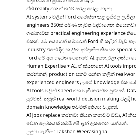
හඳුනාගන්න පුළුවන් වෙයි කියලා.
ඒත් reality එක ඒ තරම් සරල වෙලා නැහැ.
AI systems වලින් Ford අපේක්ෂා කළ ප්‍රතිඵල ලැබිල
engineers 350ක් පමණ නැවත බඳවාගෙන තියෙනවා.
ගණනාවක practical engineering experience තිය
එකක්. මේ අයගෙන් සමහරක් Ford හි කලින් වැඩ කළ
industry එකේ දිගු කාලීන අත්දැකීම් තියෙන specialis
Ford මේ අය නැවත ගෙනාවෙ AI අතහැරලා දාන්න න
Human Expertise + AI. ඒ කියන්නේ AI tools impr
කරන්නත්, production එකට යන්න කලින් real-wor
experienced engineers ලාගේ knowledge එක භා
AI tools වලින් speed එක වැඩි කරන්න පුළුවන්. Da
පුළුවන්. නමුත් real-world decision making වලදී
domain knowledge තවමත් අතිශය වැදගත්.
AI jobs replace කරනවා කියන කතාවට වඩා, AI නිස
වෙන ලෝකයක් තමයි අපි දැන් දැකගෙන යන්නේ.
උපුටා ගැනීම : Lakshan Weerasingha