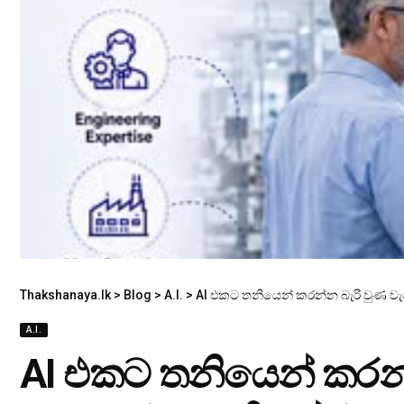
Thakshanaya.lk
>
Blog
>
A.I.
>
AI එකට තනියෙන් කරන්න බැරි වුණ ව
A.I.
AI එකට තනියෙන් කරන