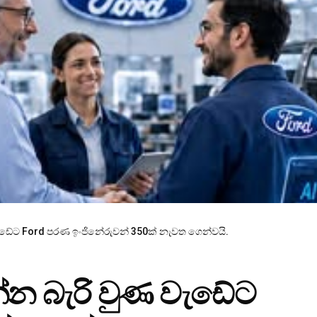
ැඩේට Ford පරණ ඉංජිනේරුවන් 350ක් නැවත ගෙන්වයි.
්න බැරි වුණ වැඩේට