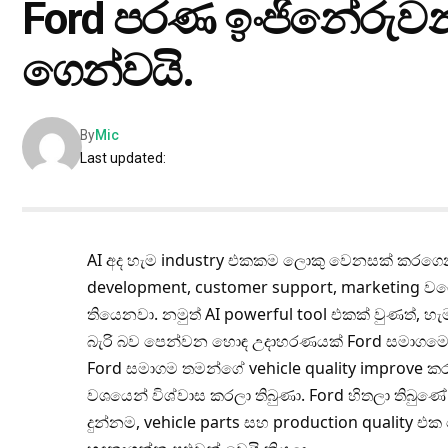
Ford පරණ ඉංජිනේරුවන
ගෙන්වයි.
By
Mic
Last updated:
AI අද හැම industry එකකම ලොකු වෙනසක් කරගෙන
development, customer support, marketing වග
තියෙනවා. නමුත් AI powerful tool එකක් වුණත්,
බැරි බව පෙන්වන හොඳ උදාහරණයක් Ford සමාගමෙන
Ford සමාගම තමන්ගේ vehicle quality improve කර
වශයෙන් විශ්වාස කරලා තිබුණා. Ford හිතලා තිබුණ
දුන්නම, vehicle parts සහ production quality 