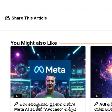
Share This Article
You Might also Like
A.I.
A.I.
මහා පෙරළියකට සූදානම් වන්න!
AGI ඇව
Meta AI වෙතින් “Avocado” මාදිලිය
එක්ක පටන