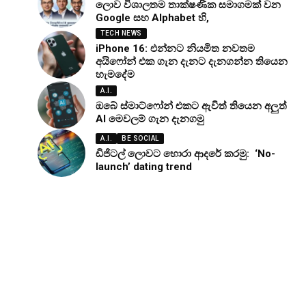
ලොව විශාලතම තාක්ෂණික සමාගමක් වන
Google සහ Alphabet හි,
TECH NEWS
iPhone 16: එන්නට නියමිත නවතම
අයිෆෝන් එක ගැන දැනට දැනගන්න තියෙන
හැමදේම
A.I.
ඔබේ ස්මාට්ෆෝන් එකට ඇවිත් තියෙන අලුත්
AI මෙවලම් ගැන දැනගමු
A.I.
BE SOCIAL
ඩිජිටල් ලොවට හොරා ආදරේ කරමු: ‘No-
launch’ dating trend