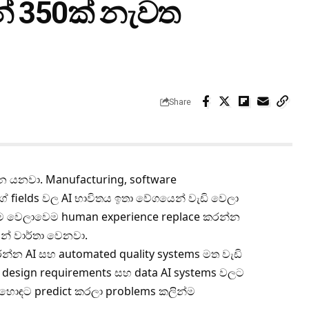
් 350ක් නැවත
Share
 යනවා. Manufacturing, software
ේ fields වල AI භාවිතය ඉතා වේගයෙන් වැඩි වෙලා
 හැම වෙලාවෙම human experience replace කරන්න
් වාර්තා වෙනවා.
න්න AI සහ automated quality systems මත වැඩි
ේ design requirements සහ data AI systems වලට
එක හොඳට predict කරලා problems කලින්ම