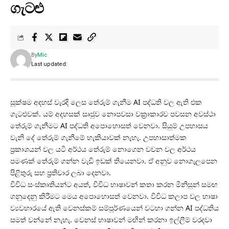
ගැටළු
By
Mic
Last updated:
සූක්ෂම අදහස් වැරදි ලෙස තේරුම් ගැනීම AI පද්ධති වල ඇති එක
ගැටළුවක්. යම් අදහසක් සෘජුව නොපවසා වක්‍රාකාරව පවසන අවස්ථා
තේරුම් ගැනීමට AI පද්ධති අපොහොසත් වෙනවා. සියුම් උපහාසය
වැනි දේ තේරුම් ගැනීමේ හැකියාවක් නැහැ. උපහාසාත්මක
ප්‍රකාශයන් වල යටි අර්ථය තේරුම් නොගෙන වචන වල අර්ථය
පමණක් තේරුම් ගන්න වැඩි ඉඩක් තියෙනවා. ඒ අනුව නොගැලපෙන
පිළිතුරු සහ ප්‍රතිචාර ලබා දෙනවා.
විවිධ සංස්කෘතියන්ට අයත්, විවිධ භාෂාවන් කතා කරන මිනිසුන් සමඟ
ගනුදෙනු කිරීමට මෙය අපොහොසත් වෙනවා. විවිධ කලාප වල භාෂා
ව්‍යවහාරයේ ඇති වෙනස්කම් සම්පූර්ණයෙන් වටහා ගන්න AI පද්ධතිය
සමත් වන්නේ නැහැ. වෙනස් භාෂාවන් මඟින් කරනා ඉල්ලීම් වරදවා