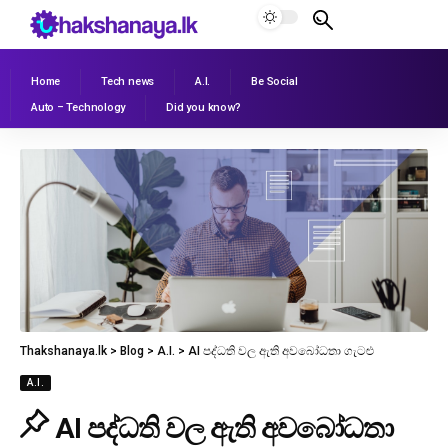
Home
Tech news
A.I.
Be Social
Auto – Technology
Did you know?
Thakshanaya.lk
>
Blog
>
A.I.
>
AI පද්ධති වල ඇති අවබෝධතා ගැටළු
A.I.
AI පද්ධති වල ඇති අවබෝධතා