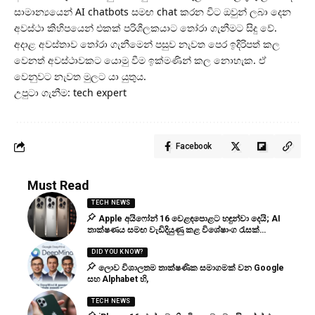
සාමාන්‍යයෙන් AI chatbots සමඟ chat කරන විට ඔවුන් ලබා දෙන
අවස්ථා කිහිපයෙන් එකක් පරිශීලකයාට තෝරා ගැනීමට සිදු වේ.
අදාළ අවස්තාව තෝරා ගැනීමෙන් පසුව නැවත පෙර ඉදිරිපත් කල
වෙනත් අවස්ථාවකට යොමු වීම ඉක්මණින් කල නොහැක. ඒ
වෙනුවට නැවත මුලට යා යුතුය.
උපුටා ගැනීම: tech expert
Facebook
Must Read
TECH NEWS
Apple අයිෆෝන් 16 වෙළඳපොළට හඳුන්වා දෙයි; AI
තාක්ෂණය සමඟ වැඩිදියුණු කළ විශේෂාංග රැසක්…
DID YOU KNOW?
ලොව විශාලතම තාක්ෂණික සමාගමක් වන Google
සහ Alphabet හි,
TECH NEWS