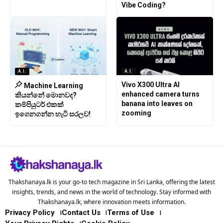
Vibe Coding?
A.I.
A.I.
Vivo X300 Ultra AI
Machine Learning
enhanced camera turns
කියන්නේ මොනවද?
banana into leaves on
කම්පියුටර් එකක්
zooming
ඉගෙනගන්න හැටි සරලව!
Thakshanaya.lk is your go-to tech magazine in Sri Lanka, offering the latest
insights, trends, and news in the world of technology. Stay informed with
Thakshanaya.lk, where innovation meets information.
Privacy Policy
Contact Us
Terms of Use