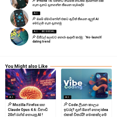
iPhone 16: එන්නට නියමිත නවතම අයිෆෝන් එක
ගැන දැනට දැනගන්න තියෙන හැමදේම
A.I.
ඔබේ ස්මාට්ෆෝන් එකට ඇවිත් තියෙන අලුත් AI
මෙවලම් ගැන දැනගමු
A.I.
BE SOCIAL
ඩිජිටල් ලොවට හොරා ආදරේ කරමු: ‘No-launch’
dating trend
You Might also Like
A.I.
A.I.
Mozilla Firefox සහ
Code ලියන කාලය
Claude Opus 4.6: විනාඩි
ඉවරද? දැන් ඕනේ හොඳ idea
20න් බග්ස් හොයපු AI !
එකක් විතරයි! මොකක්ද මේ