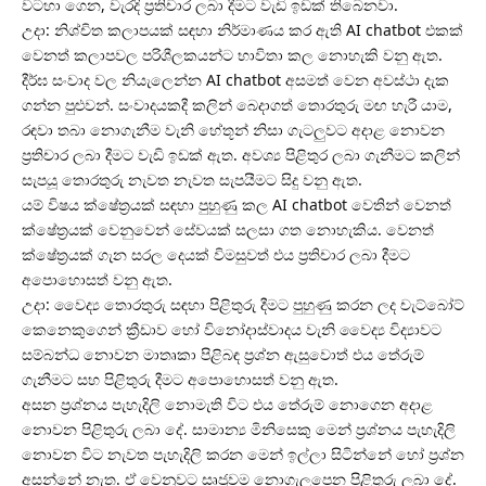
වටහා ගෙන, වැරදි ප්‍රතිචාර ලබා දීමට වැඩි ඉඩක් තිබෙනවා.
උදා: නිශ්චිත කලාපයක් සඳහා නිර්මාණය කර ඇති AI chatbot එකක්
වෙනත් කලාපවල පරිශීලකයන්ට භාවිතා කල නොහැකි වනු ඇත.
දීර්ඝ සංවාද වල නියැලෙන්න AI chatbot අසමත් වෙන අවස්ථා දැක
ගන්න පුළුවන්. සංවාදයකදී කලින් බෙදාගත් තොරතුරු මඟ හැරී යාම,
රඳවා තබා නොගැනීම වැනි හේතූන් නිසා ගැටලුවට අදාළ නොවන
ප්‍රතිචාර ලබා දීමට වැඩි ඉඩක් ඇත. අවශ්‍ය පිළිතුර ලබා ගැනීමට කලින්
සැපයූ තොරතුරු නැවත නැවත සැපයීමට සිදු වනු ඇත.
යම් විෂය ක්ෂේත්‍රයක් සඳහා පුහුණු කල AI chatbot වෙතින් වෙනත්
ක්ෂේත්‍රයක් වෙනුවෙන් සේවයක් සලසා ගත නොහැකිය. වෙනත්
ක්ෂේත්‍රයක් ගැන සරල දෙයක් විමසුවත් එය ප්‍රතිචාර ලබා දීමට
අපොහොසත් වනු ඇත.
උදා: වෛද්‍ය තොරතුරු සඳහා පිළිතුරු දීමට පුහුණු කරන ලද චැට්බෝට්
කෙනෙකුගෙන් ක්‍රීඩාව හෝ විනෝදාස්වාදය වැනි වෛද්‍ය විද්‍යාවට
සම්බන්ධ නොවන මාතෘකා පිළිබඳ ප්‍රශ්න ඇසුවොත් එය තේරුම්
ගැනීමට සහ පිළිතුරු දීමට අපොහොසත් වනු ඇත.
අසන ප්‍රශ්නය පැහැදිලි නොමැති විට එය තේරුම් නොගෙන අදාළ
නොවන පිළිතුරු ලබා දේ. සාමාන්‍ය මිනිසෙකු මෙන් ප්‍රශ්නය පැහැදිලි
නොවන විට නැවත පැහැදිලි කරන මෙන් ඉල්ලා සිටින්නේ හෝ ප්‍රශ්න
අසන්නේ නැත. ඒ වෙනුවට සෘජුවම නොගැලපෙන පිළිතුරු ලබා දේ.