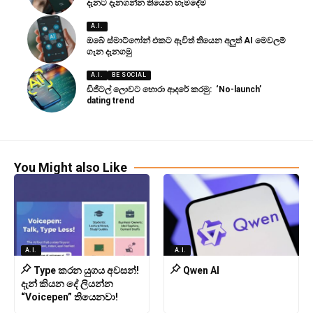
දැනට දැනගන්න තියෙන හැමදේම
A.I.
ඔබේ ස්මාට්ෆෝන් එකට ඇවිත් තියෙන අලුත් AI මෙවලම්
ගැන දැනගමු
A.I.
BE SOCIAL
ඩිජිටල් ලොවට හොරා ආදරේ කරමු: ‘No-launch’
dating trend
You Might also Like
A.I.
A.I.
Type කරන යුගය අවසන්!
Qwen AI
දැන් කියන දේ ලියන්න
“Voicepen” තියෙනවා!