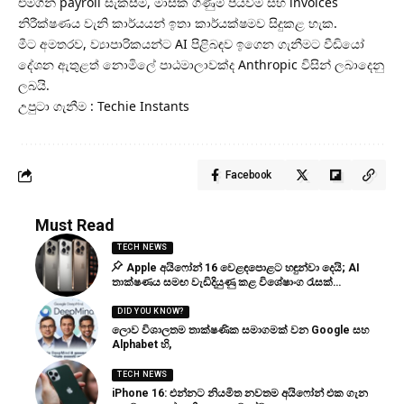
එමගින් payroll සැකසීම, මාසික ගිණුම් පියවීම සහ invoices
නිරීක්ෂණය වැනි කාර්යයන් ඉතා කාර්යක්ෂමව සිදුකළ හැක.
මීට අමතරව, ව්‍යාපාරිකයන්ට AI පිළිබඳව ඉගෙන ගැනීමට වීඩියෝ
දේශන ඇතුළත් නොමිලේ පාඨමාලාවක්ද Anthropic විසින් ලබාදෙනු
ලබයි.
උපුටා ගැනීම : Techie Instants
Facebook
Must Read
TECH NEWS
Apple අයිෆෝන් 16 වෙළඳපොළට හඳුන්වා දෙයි; AI
තාක්ෂණය සමඟ වැඩිදියුණු කළ විශේෂාංග රැසක්…
DID YOU KNOW?
ලොව විශාලතම තාක්ෂණික සමාගමක් වන Google සහ
Alphabet හි,
TECH NEWS
iPhone 16: එන්නට නියමිත නවතම අයිෆෝන් එක ගැන