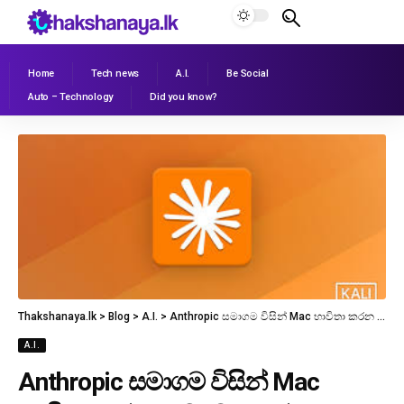
Home
Tech news
A.I.
Be Social
Auto – Technology
Did you know?
Thakshanaya.lk
>
Blog
>
A.I.
>
Anthropic සමාගම විසින් Mac භාවිතා කරන කුඩා ව්‍යාපාර සඳහා නව Claude පහසුකමක් හඳුන්වා දෙයි
A.I.
Anthropic සමාගම විසින් Mac