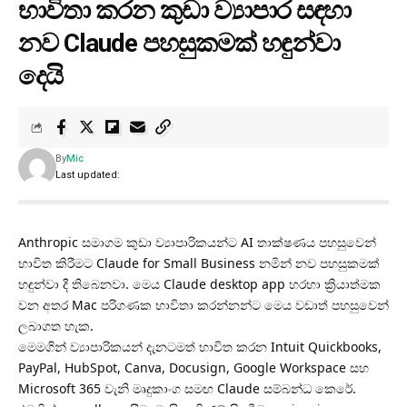
භාවිතා කරන කුඩා ව්‍යාපාර සඳහා
නව Claude පහසුකමක් හඳුන්වා
දෙයි
By
Mic
Last updated:
Anthropic සමාගම කුඩා ව්‍යාපාරිකයන්ට AI තාක්ෂණය පහසුවෙන්
භාවිත කිරීමට Claude for Small Business නමින් නව පහසුකමක්
හඳුන්වා දී තිබෙනවා. මෙය Claude desktop app හරහා ක්‍රියාත්මක
වන අතර Mac පරිගණක භාවිතා කරන්නන්ට මෙය වඩාත් පහසුවෙන්
ලබාගත හැක.
මෙමගින් ව්‍යාපාරිකයන් දැනටමත් භාවිත කරන Intuit Quickbooks,
PayPal, HubSpot, Canva, Docusign, Google Workspace සහ
Microsoft 365 වැනි මෘදුකාංග සමඟ Claude සම්බන්ධ කෙරේ.