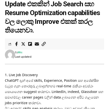
Update එකකින් Job Search සහ
Resume Optimization capabilities
වල ලොකු Improve එකක් කරල
තියෙනවා.
By
Mic
Last updated:
1. Live Job Discovery
ChatGPT දැන් අපේ skills, Experience, Position සහ අපේක්ෂිත
වැටුප ගැන තොරතුරු ලබාදුන්නහම real-time රැකියා අවස්ථා
සොයාගෙන suggest කරනවා. LinkedIn, indeed, Glassdoor සහ
සමාගම්වල career pages වලින් data ලබාගෙන අපිට ගැලපෙන
jobs prioritize කරනවා.
ඊට අමතරව skills gap analysis කරලා, ඔබට අඩුපාඩු තියෙන