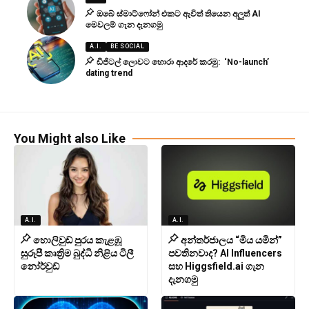
ඔබේ ස්මාට්ෆෝන් එකට ඇවිත් තියෙන අලුත් AI
මෙවලම් ගැන දැනගමු
A.I.
BE SOCIAL
ඩිජිටල් ලොවට හොරා ආදරේ කරමු: ‘No-launch’
dating trend
You Might also Like
A.I.
A.I.
හොලිවුඩ් පුරය කැළඹූ
අන්තර්ජාලය “මිය යමින්”
සුරූපී කෘත්‍රිම බුද්ධි නිළිය ටිලී
පවතිනවාද? AI Influencers
නෝර්වුඩ්
සහ Higgsfield.ai ගැන
දැනගමු