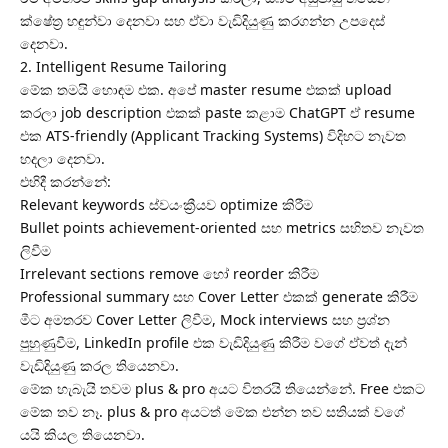
ක්ෂේත්‍ර හඳුන්වා දෙනවා සහ ඒවා වැඩිදියුණු කරගන්න උපදෙස්
දෙනවා.
2. Intelligent Resume Tailoring
මේක තමයි හොඳම එක. අපේ master resume එකක් upload
කරලා job description එකක් paste කළාම ChatGPT ඒ resume
එක ATS-friendly (Applicant Tracking Systems) විදිහට නැවත
හදලා දෙනවා.
එහිදී කරන්නේ:
Relevant keywords ස්වයංක්‍රීයව optimize කිරීම
Bullet points achievement-oriented සහ metrics සහිතව නැවත
ලිවීම
Irrelevant sections remove හෝ reorder කිරීම
Professional summary සහ Cover Letter එකක් generate කිරීම
මීට අමතරව Cover Letter ලිවීම, Mock interviews සහ ප්‍රශ්න
පුහුණුවීම, LinkedIn profile එක වැඩිදියුණු කිරීම වගේ ඒවත් දැන්
වැඩිදියුණු කරල තියෙනවා.
මේක හැබැයි තවම plus & pro අයට විතරයි තියෙන්නේ. Free එකට
මේක තව නෑ. plus & pro අයටත් මේක එන්න තව සතියක් වගේ
යයි කියල තියෙනවා.