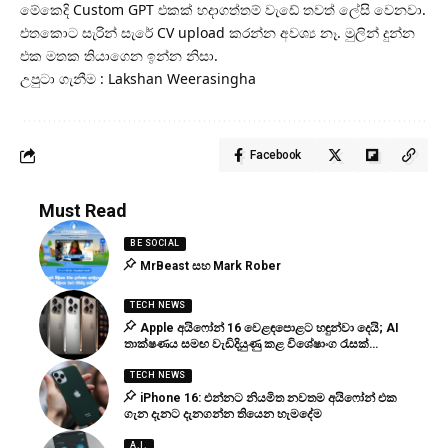
මේකෙදි Custom GPT එකක් හදාගත්තම් වැඩේ තවත් ලේසි වෙනවා.
එතකොට සැරින් සැරේ CV upload කරන්න අවශ්‍ය නෑ. මුලින් දුන්න
එක මතක තියාගෙන ඉන්න නිසා.
උපුටා ගැනීම : Lakshan Weerasingha
Facebook
Must Read
BE SOCIAL
MrBeast සහ Mark Rober
TECH NEWS
Apple අයිෆෝන් 16 වෙළඳපොළට හඳුන්වා දෙයි; AI
තාක්ෂණය සමඟ වැඩිදියුණු කළ විශේෂාංග රැසක්…
TECH NEWS
iPhone 16: එන්නට නියමිත නවතම අයිෆෝන් එක
ගැන දැනට දැනගන්න තියෙන හැමදේම
A.I.