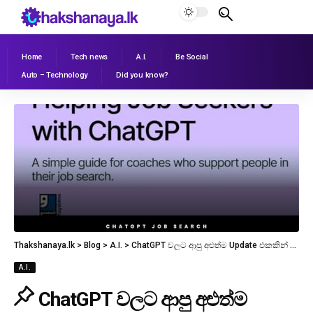
Home
Tech news
A.I.
Be Social
Auto – Technology
Did you know?
Thakshanaya.lk
>
Blog
>
A.I.
>
ChatGPT වලට ආපු අළුත්ම Update එකකින් Job Search සහ Resume Optimization capabilities වල ලොකු Improve එකක් කරල තියෙනවා.
A.I.
ChatGPT වලට ආපු අළුත්ම