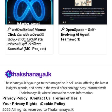
A.I.
A.I.
සේවකයින්ගේ Mouse
OpenSpace – Self-
Click එක පවා රෙකෝඩ්
Evolving AI Agent
කරලා මාට්ටු වුණු Meta
Framework
සමාගමේ අති-රහසිගත
ව්‍යාපෘතිය! (MCI Project)
Thakshanaya.lk is your go-to tech magazine in Sri Lanka, offering the latest
insights, trends, and news in the world of technology. Stay informed with
Thakshanaya.lk, where innovation meets information.
Privacy Policy
Contact Us
Terms of Use
Your Privacy Rights
Cookie Policy
2026 All rights reserved to Thakshanaya.lk