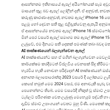
ආසන්නතම ඉතිහාසයේ ඇපල් අයිෆෝනයක් සෑම අවුරුද්
මාසයන් තුළ බව ඇපල් ලෝලීන් දනී. ඒ අනුවත්, නව
කරුණු කාරණා අනුවත්, නවතම ඇපල් iPhone 16 පෙළ,
පළමු හෝ දෙවන සති තුළ එළිදැක්වෙනු ඇතැයි අනුම
ඒ ආසන්නයේම නවතම ඇපල් iPhone 16 ස්මාට්ෆෝන් ව
මින් පෙර වසරේ ඇපල් සමාගම තම ඇපල් iPhone 15 ස
ලැබුවේ, එම දිනයට සති දෙකක් පමණක් තබා බවද මත
AI තාක්ෂණයෙන් බලගැන්වෙන ඇපල්
AI තාක්ෂණයන්ට සහ ඒ මගින් බලගැන්වෙන මෙවලම් ව
කාර්යක්ෂම කරදීමටත් විප්ලවීය වෙනසක් සිදු කිර
හැරවිය හැකි නොවන පරිද්දෙන් AI තාක්ෂණයන් ඔස
අනාගත බලාපොරොත්තු 2023 වසරේ දී ලෝකයට ලැබි
කෙසේ නමුත් මෙම 2024 වසර, එම අනාවැකි සැබෑ 
පෙනෙන්නට තිබේ. මෙම වසරේදී නිකුත් වූ ස්මාට් උප
ටැබ්ලට් පරිගණක වෙත ලැබුණු මෙහෙයුම් පද්ධති හා ය
දැඩිව ස්මාට් උපාංගයන් වෙතට මුහු විණි. මෙතෙක් 