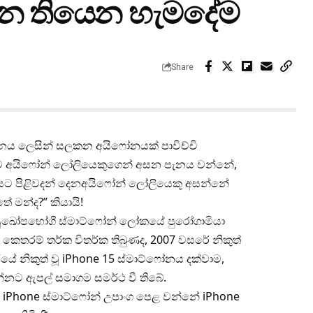
්න තියෙන හැමදේම
Share
නය ලෙසින් සලකන අයිෆෝනයක් පාවිච්චි
ට අයිෆෝන් ලෝලියෙකුගෙන් අසන පැනය වන්නේ,
 එයට පිළිවදන් දෙනඅයිෆෝන් ලෝලියෙකු අසන්නේ
 මන්ද?” කියායි!
, සුඛෝපභෝගී ස්මාට්ෆෝන් ලෝකයේ පුරෝගාමියා
ෙතරම් තර්ක විතර්ක තිබුණද, 2007 වසරේ නිකුත්
බරයේ නිකුත් වූ iPhone 15 ස්මාට්ෆෝනය දක්වාම,
නට ඇපල් සමාගම සමර්ථ වී තිබේ.
iPhone ස්මාට්ෆෝන් උපාංග පෙළ වන්නේ iPhone