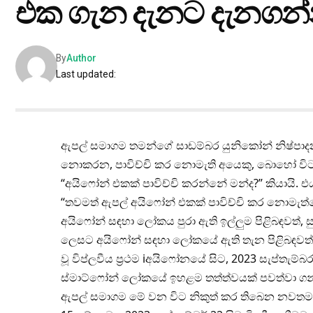
එක ගැන දැනට දැනගන
By
Author
Last updated:
ඇපල් සමාගම තමන්ගේ සාඩම්බර යුනිකෝන් නිෂ්පාද
නොකරන, පාවිච්චි කර නොමැති අයෙකු, බොහෝ වි
“අයිෆෝන් එකක් පාවිච්චි කරන්නේ මන්ද?” කියායි.
“තවමත් ඇපල් අයිෆෝන් එකක් පාවිච්චි කර නොමැත්තේ
අයිෆෝන් සඳහා ලෝකය පුරා ඇති ඉල්ලුම පිළිබඳවත්
ලෙසට අයිෆෝන් සඳහා ලෝකයේ ඇති තැන පිළිබඳවත් ක
වූ විප්ලවීය ප්‍රථම iඅයිෆෝනයේ සිට, 2023 සැප්තැම්
ස්මාට්ෆෝන් ලෝකයේ ඉහළම තත්ත්වයක් පවත්වා ගන්
ඇපල් සමාගම මේ වන විට නිකුත් කර තිබෙන නවතම 