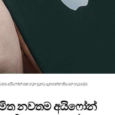
නවතම අයිෆෝන් එක ගැන දැනට දැනගන්න තියෙන හැමදේම
යමිත නවතම අයිෆෝන්