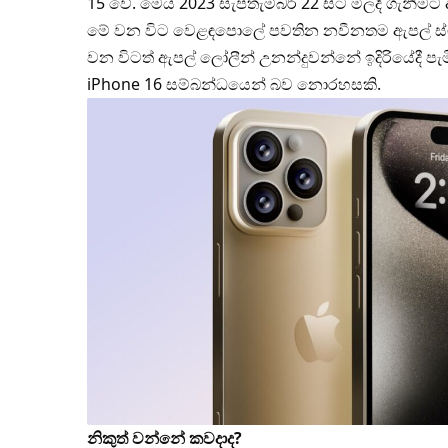
15 වේ. මෙය 2023 සැප්තැම්බර් 22 සිට මිලදී ගැනීමට 
මේ වන විට වෙළඳපොලේ පවතින නවීනතම ඇපල් ස්මා
වන විටත් ඇපල් ලෝලීන් උනන්දුවන්නේ ඉදිරියේදී 
iPhone 16 සම්බන්ධයෙන් බව නොරහසකි.
නිකුත් වන්නේ කවදාද?