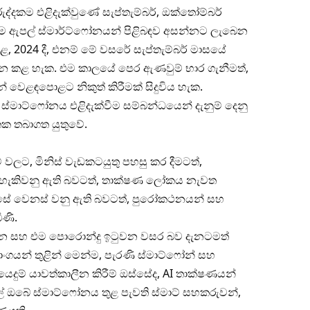
දකම එළිදැක්වුණේ සැප්තැම්බර්, ඔක්තෝම්බර්
තම ඇපල් ස්මාර්ට්ෆෝනයන් පිළිබඳව අසන්නට ලැබෙන
 2024 දී, එනම් මේ වසරේ සැප්තැම්බර් මාසයේ
ාන කළ හැක. එම කාලයේ පෙර ඇණවුම් භාර ගැනීමත්,
ෙළඳපොළට නිකුත් කිරීමක් සිදුවිය හැක.
්මාට්ෆෝනය එළිදැක්වීම සම්බන්ධයෙන් දැනුම් දෙනු
ක තබාගත යුතුවේ.
ලට, මිනිස් වැඩකටයුතු පහසු කර දීමටත්,
ීමට හැකිවනු ඇති බවටත්, තාක්ෂණ ලෝකය නැවත
්සේ වෙනස් වනු ඇති බවටත්, පුරෝකථනයන් සහ
ණි.
වන සහ එම පොරොන්දු ඉටුවන වසර බව දැනටමත්
ාංගයන් තුළින් මෙන්ම, පැරණි ස්මාට්ෆෝන් සහ
ෙදුම් යාවත්කාලීන කිරීම් ඔස්සේද, AI තාක්ෂණයන්
කල් ඔබේ ස්මාට්ෆෝනය තුළ පැවති ස්මාට් සහකරුවන්,