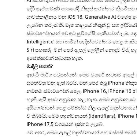
AI සහකරුවන් බවට පරිවර්තනය වීම මෙයට උදාහර
ඉදිරි සැප්තැම්බර් මාසයේදී නිකුත් කරන්නට නියමිතව
යාවත්කාලීනය වන iOS 18, Generative AI විශේෂ
ලැබෙන කරුණකි. මෑත කාලයේ නිකුත් වූ සහ ඉදිරියේද
ස්මාට්ෆෝනයන් වෙතට සුවිශේෂී හැකියාවන් ලබා දෙන
Intelligence’ යන නමින් හැඳින්වෙන්නට ඉහළ හැක
Siri සහකරු, මින් පෙර ඇපල් ලෝලීන් නොදුටු විරූ
අපේක්ෂාවන් තබාගත හැක.
මාදිලි පහක්?
ආරංචි මාර්ග පවසන්නේ, මෙම වසරේ නවතම ඇපල් iP
සමන්විත වනු ඇති බවයි. මින් පෙර තිබූ iPhone නික
නවතම ස්මාට්ෆෝන් පෙළ, iPhone 16, iPhone 16 pl
හැකි යැයි අපට අනුමාන කළ හැක. මෙම අනුමානයට
අයිෆෝනයන් පෙළ සම්බන්ධ නිල ඇපල් හඳුන්වනයන් (Ap
වී තිබීමයි. මෙම හඳුන්වනයන් (identifiers), iPhone 
iPhone 17,5 වශයෙන් දක්නට ලැබේ.
මේ අතර, මෙම ඇපල් හඳුන්වනයන් පහ ඔස්සේ තව