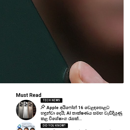
Must Read
TECH NEWS
Apple අයිෆෝන් 16 වෙළඳපොළට
හඳුන්වා දෙයි; AI තාක්ෂණය සමඟ වැඩිදියුණු
කළ විශේෂාංග රැසක්…
DID YOU KNOW?