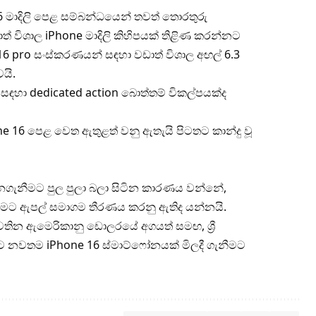
 මාදිලි පෙළ සම්බන්ධයෙන් තවත් තොරතුරු
 විශාල iPhone මාදිලි කිහිපයක් තිළිණ කරන්නට
16 pro සංස්කරණයන් සඳහා වඩාත් විශාල අඟල් 6.3
යි.
සඳහා dedicated action බොත්තම් විකල්පයක්ද
 16 පෙළ වෙත ඇතුළත් වනු ඇතැයි පිටතට කාන්දු වූ
ගැනීමට පුල පුලා බලා සිටින කාරණය වන්නේ,
ීමට ඇපල් සමාගම තීරණය කරනු ඇතිද යන්නයි.
වතින ඇමෙරිකානු ඩොලරයේ අගයත් සමඟ, ශ්‍රී
කට නවතම iPhone 16 ස්මාට්ෆෝනයක් මිලදී ගැනීමට