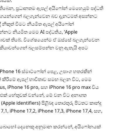
ණයකි.
 තිබෙන, ප්‍රධානතම ඇපල් අයිෆෝන් මෙහෙයුම් පද්ධති
 අංගයන්ගෙන් බලගැන්වෙන බව දැනටමත් අසන්නට
ී නිකුත් වීමට නියමිත ඇපල් අයිෆෝන්
්නට නියමිත මෙම AI පද්ධතිය, ‘Apple
ියාවක් තිබේ. විශේෂයෙන්ම ඒ ඔස්සේ බලගැන්වෙන
 හැකියාවන්ගෙන් බලසම්පන්න වනු ඇතැයි අපට
hone 16 ස්මාට්ෆෝන් පෙළ, උපාංග හතරකින්
ුත් කිරීමේ ඇපල් භාවිතාව සමඟ බලන විට, මෙම
us, iPhone 16 pro, සහ iPhone 16 pro max විය
 එක් හේතුවක් වන්නේ, මේ වන විට අනාගත
ple identifiers) පිළිබඳ තොරතුරු පිටතට කාන්දු
17,1, iPhone 17,2, iPhone 17,3, iPhone 17,4, සහ,
ත් බොහෝ දෙනෙකු අනුමාන කරන්නේ, අයිෆෝනයක්