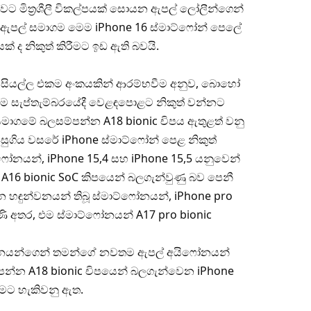
වට මිත්‍රශීලී විකල්පයක් සොයන ඇපල් ලෝලීන්ගෙන්
 ඇපල් සමාගම මෙම iPhone 16 ස්මාට්ෆෝන් පෙලේ
 ද නිකුත් කිරීමට ඉඩ ඇති බවයි.
s) සියල්ල එකම අංකයකින් ආරම්භවීම අනුව, බොහෝ
 සැප්තැම්බරයේදී වෙළඳපොළට නිකුත් වන්නට
සමාගමේ බලසම්පන්න A18 bionic චිපය ඇතුළත් වනු
සුගිය වසරේ iPhone ස්මාට්ෆෝන් පෙළ නිකුත්
්ෆෝනයන්, iPhone 15,4 සහ iPhone 15,5 යනුවෙන්
A16 bionic SoC කිපයෙන් බලගැන්වුණු බව පෙනී
න හඳුන්වනයන් තිබූ ස්මාට්ෆෝනයන්, iPhone pro
ි අතර, එම ස්මාට්ෆෝනයන් A17 pro bionic
වනයන්ගෙන් තමන්ගේ නවතම ඇපල් අයිෆෝනයන්
ම්පන්න A18 bionic චිපයෙන් බලගැන්වෙන iPhone
මට හැකිවනු ඇත.