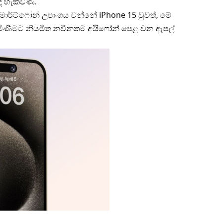
ද හැකිවිණි.
ර්ට්ෆෝන් උපාංගය වන්නේ iPhone 15 වුවත්, මේ
පැමිණීමට නියමිත නවීනතම අයිෆෝන් පෙළ වන ඇපල්