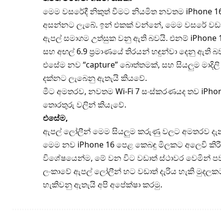
මෙම වසරේදී නිකුත් වීමට නියමිත නවතම iPhone 16
අසන්නට ලැබේ. ඉන් එකක් වන්නේ, මෙම වසරේ වඩාත්
ඇපල් සමාගම උත්සුක වනු ඇති බවයි. එනම් iPhone 
සහ අඟල් 6.9 ප්‍රමාණයේ තිරයන් හඳුන්වා දෙනු ඇති බව
එසේම නව “capture” බොත්තමක්, සහ සියලුම මාදිලි 
දක්නට ලැබෙනු ඇතැයි කියවේ.
මීට අමතරව, නවතම Wi-Fi 7 සංස්කරණයද තව iPhone
තොරතුරු වලින් කියැවේ.
එසේම,
ඇපල් ලෝලීන් මෙම සියලුම කරුණු වලට අමතරව දැන
මෙම නව iPhone 16 පෙළ කෙබඳු මිලකට අලෙවි කිර
විශේෂයෙන්ම, මේ වන විට වඩාත් ස්ථාවර වෙමින් ප
ලංකාවේ ඇපල් ලෝලීන් හට වඩාත් දැරිය හැකි මුදල
හැකිවනු ඇතැයි අපි අපේක්ෂා කරමු.