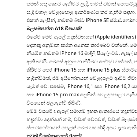
තමන් සතු කොට ගැනීමට ලැදි, නමුත් වඩාත් පොකට්ටු
සැදි විශාල වෙළඳපොළ ආකර්ෂණය කර ගැනීම සඳහා,
එකක් ලෙසින්, නවතම බජට් iPhone SE ස්මාට්ෆෝනයක්
බලසම්පන්න A18 චිපයක්?
එසේම මෙම ඇපල් හඳුන්වනයන් (Apple identifier
දෙනකු අනුමාන කරන අනෙක් කාරණාව වන්නේ, මෙම
නියමිත නවතම iPhone 16 මාදිලි සියල්ලටම, ඇපල් 
ඇති බවයි. මෙසේ අනුමාන කිරීමට හේතුව වන්නේ, ප
කිරීමට පෙර iPhone 15 සහ iPhone 15 plus ස්මාට
හැඳින්වීමත්, එම අයිෆෝනයන් වෙළඳපලට ආවිට ඒවා 
යෑමත් වේ. එසේම, iPhone 16,1 සහ iPhone 16,2 ය
සහ iPhone 15 pro max ලෙසින් වෙළඳපොළට පැමිණ
චිපයෙන් බලගැන්වී තිබිණි.
මෙම වසරේ ද ඇපල් සමාගම ඉහත ආකාරයේ හඳුන්
හඳුන්වා දෙන්නේ නම්, වඩාත් වේගවත්, වඩාත් බලස
ස්මාට්ෆෝනයන් පෙළක් මෙම වසරේදි අපට දැක ගැනී
තවත් විශේෂාංගයන් රැසක්!