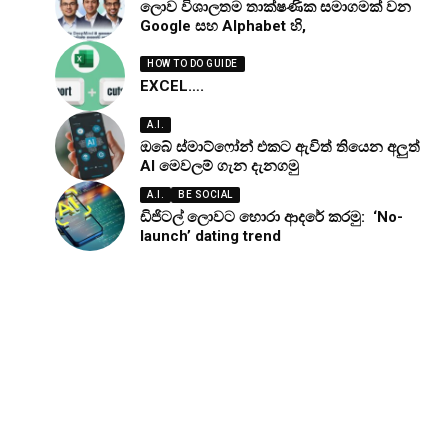
ලොව විශාලතම තාක්ෂණික සමාගමක් වන
Google සහ Alphabet හි,
HOW TO DO GUIDE
EXCEL….
A.I.
ඔබේ ස්මාට්ෆෝන් එකට ඇවිත් තියෙන අලුත්
AI මෙවලම් ගැන දැනගමු
A.I.
BE SOCIAL
ඩිජිටල් ලොවට හොරා ආදරේ කරමු: ‘No-
launch’ dating trend