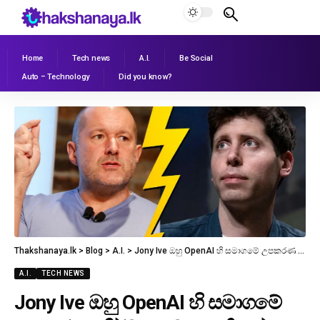
Home
Tech news
A.I.
Be Social
Auto – Technology
Did you know?
Thakshanaya.lk
>
Blog
>
A.I.
>
Jony Ive ඔහු OpenAI හි සමාගමේ උපකරණ නිර්මාණ ව්‍යාපෘතියක් සඳහා වැඩ කරමින් සිටින බව තහවුරු කරයි.
A.I.
TECH NEWS
Jony Ive ඔහු OpenAI හි සමාගමේ