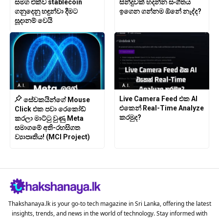
සමග එක්ව stablecoin
සින්දුවක් හදන්න සංගීතය
ගනුදෙනු හඳුන්වා දීමට
ඉගෙන ගන්නම ඕනේ නැද්ද?
සූදානම් වෙයි
A.I.
A.I.
Live Camera Feed එක AI
සේවකයින්ගේ Mouse
එකෙන් Real-Time Analyze
Click එක පවා රෙකෝඩ්
කරමුද?
කරලා මාට්ටු වුණු Meta
සමාගමේ අති-රහසිගත
ව්‍යාපෘතිය! (MCI Project)
Thakshanaya.lk is your go-to tech magazine in Sri Lanka, offering the latest
insights, trends, and news in the world of technology. Stay informed with