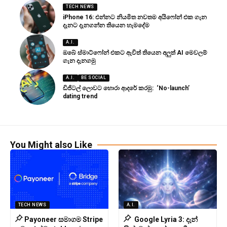
TECH NEWS
iPhone 16: එන්නට නියමිත නවතම අයිෆෝන් එක ගැන
දැනට දැනගන්න තියෙන හැමදේම
A.I.
ඔබේ ස්මාට්ෆෝන් එකට ඇවිත් තියෙන අලුත් AI මෙවලම්
ගැන දැනගමු
A.I.
BE SOCIAL
ඩිජිටල් ලොවට හොරා ආදරේ කරමු: ‘No-launch’
dating trend
You Might also Like
TECH NEWS
A.I.
Payoneer සමාගම Stripe
Google Lyria 3: දැන්