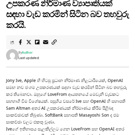
උපකරණ නිර්මාණ ව්‍යාපෘතියක්
සඳහා වැඩ කරමින් සිටින බව තහවුරු
කරයි.
By
Author
Last updated:
Jony Ive, Apple හි හිටපු ප්‍රධාන නිර්මාණ නිළධාරියෙක්, OpenAI
සමඟ නව ජංගම උපකරණයක් සදහා වැඩ කරමින් සිටින බව තහවුරු
කර තිබෙනවා. ඔහුගේ LoveFrom ආයතනයේ මෙවැනි වැඩකට
සහභාගි වීම විශේෂයක්. පසුගිය වසරේ Ive සහ OpenAI හි සභාපති
Sam Altman අතර AI උපකරණයක් නිර්මාණය කිරීම පිළිබඳ
සාකච්ඡාවක් තිබුණා. SoftBank සභාපති Masayoshi Son ද එම
සාකච්ඡා වලට එකතු වුණා.
Iveගේ ඉතිහාසය සැලකිල්ලට ගෙන LoveFrom සහ OpenAI අතර