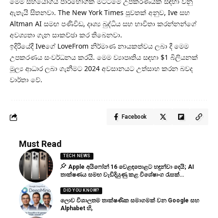
මෙම සහයෝගය පාරිභෝගික මට්ටමේ උපකරණයක් සඳහා වනු
ඇතැයි සිතනවා. The New York Times පුවතක් අනුව, Ive සහ
Altman AI සමඟ පණිවිඩ, දෘශ්‍ය බුද්ධිය සහ භාවිතා කරන්නන්ගේ
අවශ්‍යතා ගැන සාකච්ඡා කර තිබෙනවා.
ඉදිරියේදී Iveගේ LoveFrom නිර්මාණ නායකත්වය ලබා දී මෙම
උපකරණය සංවර්ධනය කරයි. මෙම ව්‍යාපෘතිය සඳහා $1 බිලියනක්
මූල්‍ය ආධාර ලබා ගැනීමට 2024 අවසානයට උත්සාහ කරන බවද
වාර්තා වේ.
Facebook
Must Read
TECH NEWS
Apple අයිෆෝන් 16 වෙළඳපොළට හඳුන්වා දෙයි; AI
තාක්ෂණය සමඟ වැඩිදියුණු කළ විශේෂාංග රැසක්…
DID YOU KNOW?
ලොව විශාලතම තාක්ෂණික සමාගමක් වන Google සහ
Alphabet හි,