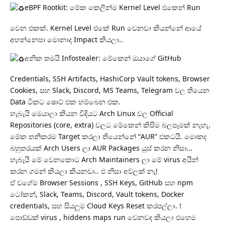
eBPF Rootkit: මේක කෙලින්ම Kernel Level එකෙන් Run
වෙන එකක්. Kernel Level එකේ Run වෙනවා කියන්නේ ආයේ
අහන්නෙපා මොනාද Impact කියලා..
අනික තමයි Infostealer: මේකෙන් ඔයාගේ GitHub
Credentials, SSH Artifacts, HashiCorp Vault tokens, Browser
Cookies, සහ Slack, Discord, MS Teams, Telegram වල තියෙන
Data ටිකට ෂොට් එක හම්බෙන එක.
හැබැයි මෙයාලා කියන විදියට Arch Linux වල Official
Repositories (core, extra) වලට මේකෙන් කිසිම බලපෑමක් නැහැ.
මේක තනිකරම Target කරලා තියෙන්නේ “AUR” එකටයි. මොකද
බහුතරයක් Arch Users ලා AUR Packages යූස් කරන නිසා…
හැබැයි මේ වෙනකොට Arch Maintainers ලා මේ virus අයින්
කරන ගමන් කියලා කියනවා.. එ නිසා අව්ලක් නැ!
ඒ වගේම Browser Sessions , SSH Keys, GitHub සහ npm
ටෝකන්, Slack, Teams, Discord, Vault tokens, Docker
credentials, සහ සියලුම Cloud Keys Reset කරපල්ලා. !
පොඩ්ඩක් virus , hiddens maps run වෙනවද කියලා එහෙම