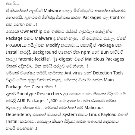
එකයි…
ඒ කියන්නේ අලුතින් Malware හදලා මිනිස්සුන්ට බාගන්න කියනවා
නෙමෙයි. දැනටමත් මිනිස්සු විශ්වාස කරන Packages වල Control
එක ගන්න එක.. !
මේකේ Ownership එක ගත්තට පස්සේ හැකර්ලා කෙලින්ම
Package එකට Malware දාන්නේ නැහැ.. ඒ වෙනුවට එයාලා ඒකේ
PKGBUILD ෆයිල් එක Modify කරනවා… එතනදි ඒ Package එක
Install කරද්දී, Background එකෙන් ඒක npm හෝ Bun පාවිච්චි
කරලා “atomic-lockfile”, “js-digest” වගේ Malicious Packages
ටිකක් අදිනවා.. ඕක තමයි සරලව වෙන්නෙ.. !
මේකේ විශේෂය තමයි, සාමාන්‍ය Antivirus හෝ Detection Tools
වලට මේක අහුවෙන්නේ නැහැ, මොකද ඔයා බාගන්න Main
Package එක Clean නිසා..!
දැනට Sonatype Researchers ලා හොයාගෙන තියෙන විදිහට මේ
වෙද්දී AUR Packages 1,500 කට ආසන්න ප්‍රමාණයකට මේක
බලපාලා තියෙනවා… මේකේ වෙන්නේ මේ Malicious
Dependency එකෙන් ඔයාගේ System එකට Linux Payload එකක්
Install කරනවා. මෙයලා කියන විදියට මේක කොටස් දෙකකට
තමයි වෙන්නෙ..!