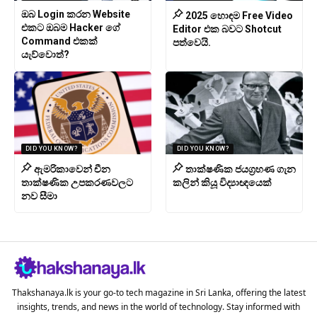
ඔබ Login කරන Website
2025 හොඳම Free Video
එකට ඔබම Hacker ගේ
Editor එක බවට Shotcut
Command එකක්
පත්වෙයි.
යැව්වොත්?
DID YOU KNOW?
DID YOU KNOW?
ඇමරිකාවෙන් චීන
තාක්ෂණික ජයග්‍රහණ ගැන
තාක්ෂණික උපකරණවලට
කලින් කියූ විද්‍යාඥයෙක්
නව සීමා
Thakshanaya.lk is your go-to tech magazine in Sri Lanka, offering the latest
insights, trends, and news in the world of technology. Stay informed with