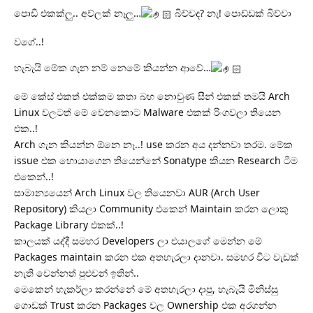
පොඩි එකක්ලු.. අව්ලක් නෑලු…
බිව්වද? නැ! පොඩ්ඩක් බිව්වා
වගේ..!
හැබැයි මේක ගැන නම් නෙමේ කියන්න ආවේ…
මේ කේස් එකත් එක්කම කතා බහ නොවුණ සීන් එකක් තමයි Arch
Linux වලටත් මේ වෙනකොට Malware එකක් රිංගවලා තියෙන
එක..!
Arch ගැන කියන්න ඕනෙ නෑ..! use කරන අය දන්නවා තරම. මේක
issue එක හොයාගෙන තියෙන්නේ Sonatype කියන Research ටීම
එකෙන්..!
සාමාන්‍යයෙන් Arch Linux වල තියෙනවා AUR (Arch User
Repository) කියලා Community එකෙන් Maintain කරන ලොකු
Package Library එකක්..!
කාලයක් යද්දී සමහර Developers ලා එයාලගේ මෙන්න මේ
Packages maintain කරන එක අතහැරලා දානවා. සමහර විට වැඩක්
නැති වෙන්නත් පුළුවන් ඉතින්..
මෙකෙන් හැකර්ලා කරන්නේ මේ අතහැරලා දාපු, හැබැයි මිනිස්සු
ගොඩක් Trust කරන Packages වල Ownership එක අරගන්න