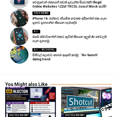
වෙනුවෙන් රජයෙන් තවත් දැවැන්ත පියවරක්! Illegal
Online Websites 122ක් TRCSL එකෙන් Block කරයි!
TECH NEWS
iPhone 16: එන්නට නියමිත නවතම අයිෆෝන් එක ගැන
දැනට දැනගන්න තියෙන හැමදේම
A.I.
ඔබේ ස්මාට්ෆෝන් එකට ඇවිත් තියෙන අලුත් AI මෙවලම්
ගැන දැනගමු
A.I.
BE SOCIAL
ඩිජිටල් ලොවට හොරා ආදරේ කරමු: ‘No-launch’
dating trend
You Might also Like
DID YOU KNOW?
DID YOU KNOW?