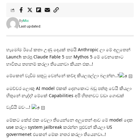
By
Mic
Last updated:
හැමෝම ඊයේ කතා උණු දෙයක් තමයි Anthropic ලා මේ අලුතෙන්
Launch කරපු Claude Fable 5 සහ Mythos 5 මේ වෙනකොට
භාවිතය තහනම් කරලා තියෙනවා කියන එක..!
මේකෙන් වැඩිම සතුටු වෙන්නේ කව්ද කියලපල්ලා බලන්න..?
මෙච්චර ලොකු AI model එකක් දෙනකොට බඩු පත්තු වෙයි කියලා
හිතුනේ නැද්ද? මේකේ Capabilities අපි හිතනවට වඩා ගොඩක්
වැඩියි මචං…!
මේකට කේස් එක වෙලා තියෙන්නෙ අලුතෙන් ආව මේ model දෙක
use කරලා system jailbreak කරන්න පුළුවන් කියලා US
govermenet එකෙන් මේක නතර කරලා තියෙනවා..!