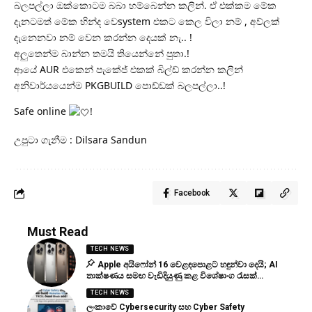
බලපල්ලා ඔක්කොටම බබා හම්බෙන්න කලින්. ඒ එක්කම මේක
දැනටමත් මේක හින්ද වෙsystem එකට කෙල විලා නම් , අව්ලක්
දැනෙනවා නම් වෙන කරන්න දෙයක් නැ.. !
අලුතෙන්ම බාන්න තමයි තියෙන්නේ පුතා.!
ආයේ AUR එකෙන් පැකේජ් එකක් බිල්ඩ් කරන්න කලින්
අනිවාර්යයෙන්ම PKGBUILD පොඩ්ඩක් බලපල්ලා..!
Safe online
!
උපුටා ගැනීම : Dilsara Sandun
Facebook
Must Read
TECH NEWS
Apple අයිෆෝන් 16 වෙළඳපොළට හඳුන්වා දෙයි; AI
තාක්ෂණය සමඟ වැඩිදියුණු කළ විශේෂාංග රැසක්…
TECH NEWS
ලංකාවේ Cybersecurity සහ Cyber Safety