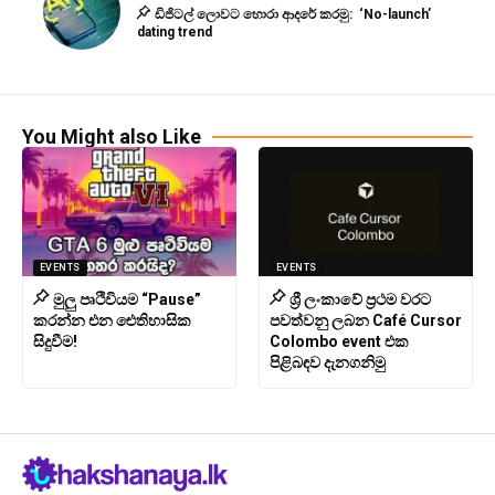
ඩිජිටල් ලොවට හොරා ආදරේ කරමු: ‘No-launch’
dating trend
You Might also Like
EVENTS
EVENTS
මුලු පෘථිවියම “Pause”
ශ්‍රී ලංකාවේ ප්‍රථම වරට
කරන්න එන ඓතිහාසික
පවත්වනු ලබන Café Cursor
සිදුවීම!
Colombo event එක
පිළිබඳව දැනගනිමු