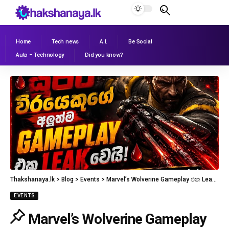
Home
Tech news
A.I.
Be Social
Auto – Technology
Did you know?
Thakshanaya.lk
>
Blog
>
Events
>
Marvel’s Wolverine Gameplay එක Leak වෙයි
EVENTS
Marvel’s Wolverine Gameplay