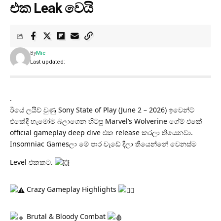
එක Leak වෙයි
By
Mic
Last updated:
.
ඊයේ ලයිව් වුණු Sony State of Play (June 2 – 2026) ඉවෙන්ට්
එකේදී හැමෝම බලාගෙන හිටපු Marvel’s Wolverine ගේම් එකේ
official gameplay deep dive එක release කරලා තියෙනවා.
Insomniac Gamesලා මේ පාර වැඩේ දීලා තියෙන්නේ වෙනස්ම
Level එකකට.
Crazy Gameplay Highlights
Brutal & Bloody Combat