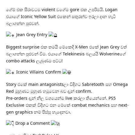
ගේම් එක සිරාවටම violent වගේම gore එක උපරිමයි. Logan
එයාගේ Iconic Yellow Suit එකෙන් සතුරන්ව ඉරලා දාන හැටි
බලාගන්න පුළුවන්.
Jean Grey Entry
Biggest surprise එක තමයි මේකෙදි X-Men එකේ Jean Grey වත්
බලාගන්න පුළුවන් වීම. එයාගේ Telekinesis බලයයි Wolverineගේ
combo attacks ලැබුණම පට්ට!
Iconic Villains Confirm
Story එකේ main antagonistsලා විදිහට Sabretooth සහ Omega
Red මුහුණට මුහුණ හමුවෙන බව දැන් confirm.
Pre-orders දැන් නිල වශයෙන්ම live කරලා තියෙන්නේ. PS5
Exclusive එකක් විදිහට එන මේකේ combat mechanics සහ next-
gen graphics නම් පිස්සු හැදෙනවා.
Drop a Comment