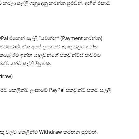
චි කරලා සල්ලි ගනුදෙනු කරන්න පුළුවන්. අනිත් එකාට
PayPal එකෙන් සල්ලි “යවන්න” (Payment කරන්න)
්ලි එව්වොත්, ඒක අපේ ලංකාවේ බැංකු වලට ගන්න
කළේ රට ඉන්න යාලුවන්ගේ එකවුන්ට්ස් පාවිච්චි
ශ්වයන්ට සල්ලි දීපු එක.
draw)
 අපිට කෙලින්ම ලංකාවේ PayPal එකවුන්ට් එකට සල්ලි
කු වලට කෙලින්ම Withdraw කරන්න පුළුවන්.