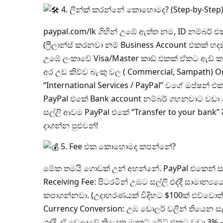
4. ලින්ක් කරන්නේ කොහොමද? (Step-by-Step
paypal.com/lk
ගිහින් උඹේ ඇත්ත නම, ID නම්බර් එ
(ෆ්‍රීලාන්ස් කරනවා නම් Business Account එකක් හ
උඹේ ලංකාවේ Visa/Master කාඩ් එකක් ඒකට ඇඩ් ක
අර උඩ කිව්ව බැංකු වල ( Commercial, Sampath) 
“International Services / PayPal” වගේ ඔප්ෂන් 
PayPal එකේ Bank account නම්බර් ගහනවාට වඩා ම
සල්ලි ආවම PayPal එකේ “Transfer to your bank” ද
දාගන්න පුළුවන්!
5. Fee එක කොහොමද කපන්නේ?
මේක තමයි ගොඩක් උන් අහන්නේ. PayPal එකෙන් සල්
Receiving Fee: පිටරටින් උඹට සල්ලි එද්දී සාමාන්‍
කපාගන්නවා. (උදාහරණයක් විදිහට $100ක් එව්වොත්
Currency Conversion: උඹ ඩොලර් වලින් තියෙන සල
ගද්දි, ඒ වෙලාවේ තියෙන මාකට් රේට් එකට වඩා 3%