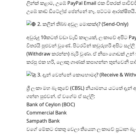
ලින්ක් කළාම, උඹේ PayPal Email එක විතරක් පාවිච්
උඹේ කාඩ් ඩීටේල්ස් පේන්නේ නෑ. පට්ටම ආරක්ෂිතයි.
2. කලින් තිබ්බ අවුල මොකක්ද? (Send-Only)
අවුරුදු 10කටත් වඩා වැඩි කාලයක්, ලංකාවේ අපිට 
විතරයි පුළුවන් වුණේ. පිටරටින් කවුරුහරි අපිට සල
(Withdraw කරන්න) බැරි වුණා. ඒ නිසා ගොඩක් උන් 
කරපු එක හරි, ලොකු ගාණක් කපාගන්න තුන්වෙනි පාර්
3. දැන් වෙන්නේ කොහොමද? (Receive & With
ශ්‍රී ලංකා මහ බැංකුවේ (CBSL) නියාමනය යටතේ දැන්
ගන්න පුළුවන්. ඒ වගේම ඒ සල්ලි:
Bank of Ceylon (BOC)
Commercial Bank
Sampath Bank
වගේ මේකට එකතු වෙලා තියෙන ලංකාවේ ප්‍රධාන බැං