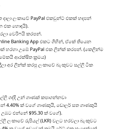
)
ක දාලා ලංකාවේ PayPal එකවුන්ට් එකක් හදපන්
දන එක හොඳයි).
රලා වෙරිෆයි කරපන්.
Online Banking App එකට ගිහින්, ඒකේ තියෙන
එකක් හරහා උඹේ PayPal එක ලින්ක් කරපන්. (කෙලින්ම
ේකයි ආරක්ෂිත ක්‍රමය)
ීලා අර ලින්ක් කරපු ලංකාවේ බැංකුවට සල්ලි ටික
ලි ගද්දි උන් ගාණක් කපාගන්නවා
යයෙන් 4.40% ක් වගේ ගාණකුයි, ඩොලර් සත ගාණකුයි
 උඹට එන්නේ $95.30 ක් වගේ).
්ලි ලංකාවේ රුපියල් (LKR) වලට හරවලා බැංකුවට
 – 4% ක වගේ අඩුවෙන් තමයි රේට් එක හැදෙන්නේ.