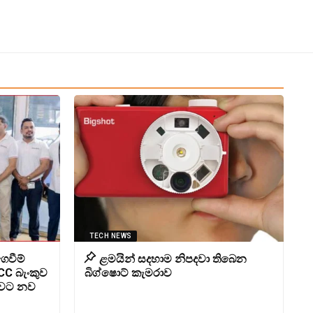
TECH NEWS
ෙවීම්
ළමයින් සදහාම නිපදවා තිබෙන
CC බැංකුව
බිග්ෂොට් කැමරාව
ාවට නව