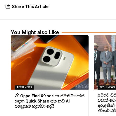
Share This Article
You Might also Like
TECH NEWS
TECH NEWS
මෙරට ඩිජි
Oppo Find X9 series ස්මාර්ට්ෆෝන්
වඩාත් වේ
සඳහා Quick Share සහ නව AI
අරමුණින්
පහසුකම් හඳුන්වා දෙයි
ද්විපාර්ශ