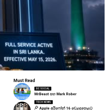
Must Read
BE SOCIAL
MrBeast සහ Mark Rober
TECH NEWS
Apple අයිෆෝන් 16 වෙළඳපොළට