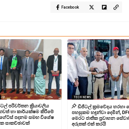
Facebook
TECH NEWS
ටල් පරිවර්තන ක්‍රියාවලිය
ඩිජිටල් ක්‍රමවේදය හරහා ග
ගවත් හා කාර්යක්ෂම කිරීමේ
පහසුකම හඳුන්වා දෙමින්, DF
 ගේට්ස් පදනම සමඟ විශේෂ
මෙරට ජාතික ප්‍රවාහන සේව
්වික සාකච්ඡාවක්
අරුතක් එක් කරයි