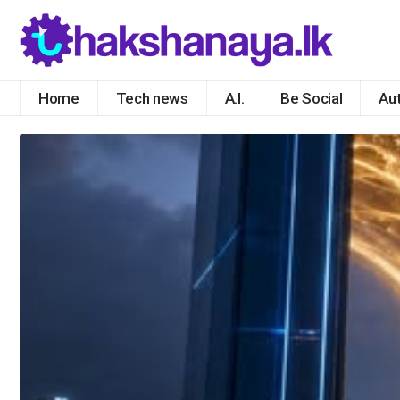
Home
Tech news
A.I.
Be Social
Au