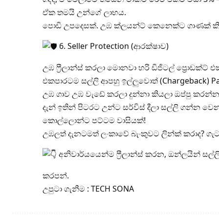
ඒක තමයි උන්ගේ ලාභය.
පොඩි උපදෙසක්. උඹ ක්ලයන්ට් කෙනෙක්ට ගාණක් කිය
6. Seller Protection (ආරක්ෂාව)
උඹ ෆ්‍රීලාන්ස් කරලා මොනවා හරි ඩිජිටල් ප්‍රොඩක්ට් එකක
එකපාරටම සල්ලි ආපහු ඉල්ලුවොත් (Chargeback) 
උඹ ගාව උඹ වැඩේ කරලා දුන්නා කියලා ඔප්පු කරන්න 
දැන් ඉතින් පිටරට උන්ට සර්විස් දීලා සල්ලි ගන්න
කොල්ලොන්ට පට්ටම වාසියක්!
උඹලත් දැනටමත් ලංකාවේ බැංකුවට ලින්ක් කරාද? ගැ
අනිවාර්යයෙන්ම ෆ්‍රීලාන්ස් කරන, ඔන්ලයින් 
කරපන්.
උපුටා ගැනීම : TECH SONA