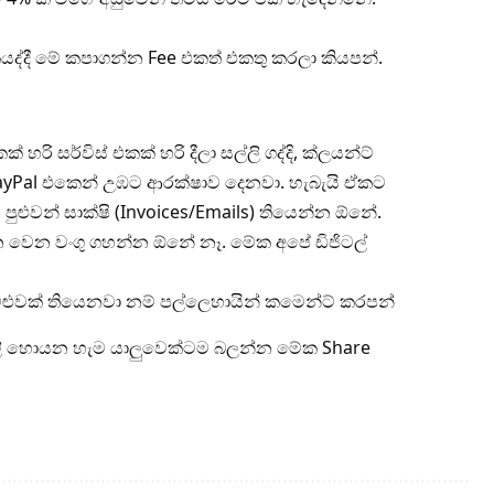
ද්දී මේ කපාගන්න Fee එකත් එකතු කරලා කියපන්.
් හරි සර්විස් එකක් හරි දීලා සල්ලි ගද්දි, ක්ලයන්ට්
PayPal එකෙන් උඹට ආරක්ෂාව දෙනවා. හැබැයි ඒකට
පුළුවන් සාක්ෂි (Invoices/Emails) තියෙන්න ඕනේ.
 වෙන වෙන වංගු ගහන්න ඕනේ නෑ. මේක අපේ ඩිජිටල්
ටළුවක් තියෙනවා නම් පල්ලෙහායින් කමෙන්ට් කරපන්
සල්ලි හොයන හැම යාලුවෙක්ටම බලන්න මේක Share