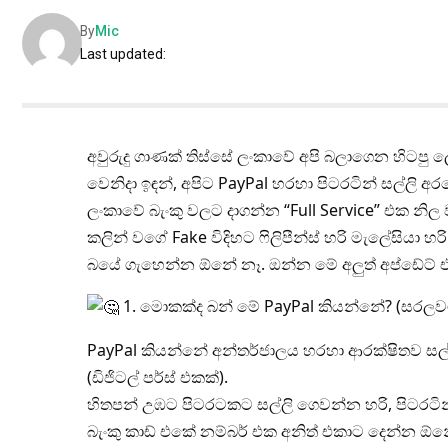
By
Mic
Last updated:
අවුරුදු ගාණක් තිස්සේ ලංකාවේ අපි බලාගෙන හිටපු 
වෙනිදා ඉඳන්, අපිට PayPal හරහා පිටරටින් සල්ලි 
ලංකාවේ බැංකු වලට දාගන්න “Full Service” එක නි
කලින් වගේ Fake විදිහට ෆිලිපීන්ස් හරි මැලේසියා හර
බයේ ගැහෙන්න ඕනේ නෑ. ඔන්න මේ අලුත් අප්ඩේට්
1. මොකක්ද බන් මේ PayPal කියන්නේ? (සරලව
PayPal කියන්නේ අන්තර්ජාලය හරහා ආරක්ෂිතව සල්ල
(ඩිජිටල් පර්ස් එකක්).
හිතපන් උඹට පිටරටකට සල්ලි ගෙවන්න හරි, පිටරටි
බැංකු කාඩ් එකේ නම්බර් එක අනිත් එකාට දෙන්න ඕන