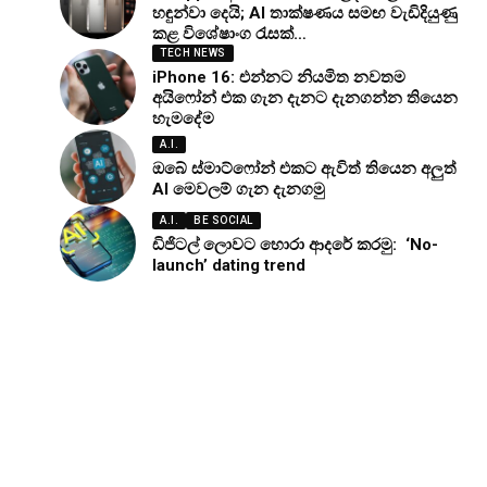
හඳුන්වා දෙයි; AI තාක්ෂණය සමඟ වැඩිදියුණු
කළ විශේෂාංග රැසක්…
TECH NEWS
iPhone 16: එන්නට නියමිත නවතම
අයිෆෝන් එක ගැන දැනට දැනගන්න තියෙන
හැමදේම
A.I.
ඔබේ ස්මාට්ෆෝන් එකට ඇවිත් තියෙන අලුත්
AI මෙවලම් ගැන දැනගමු
A.I.
BE SOCIAL
ඩිජිටල් ලොවට හොරා ආදරේ කරමු: ‘No-
launch’ dating trend