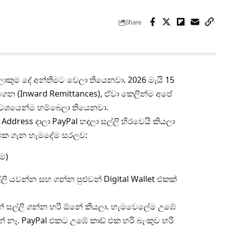
Share
ලොකුම දේ අන්තිමට වෙලා තියෙනවා. 2026 මැයි 15
අරගෙන (Inward Remittances), ඒවා කෙලින්ම අපේ
ල වශයෙන්ම හම්බෙලා තියෙනවා.
ි Address දාලා PayPal හදලා සල්ලි හිරවෙයි කියලා
 එක ගැන හැමදේම සරලව:
ම)
ි යවන්න සහ ගන්න පුළුවන් Digital Wallet එකක්
න් සල්ලි ගන්න හරි ඕනේ කියලා. හැමවෙලේම උඹේ
ේ නෑ. PayPal එකට උඹේ කාඩ් එක හරි බැංකුව හරි