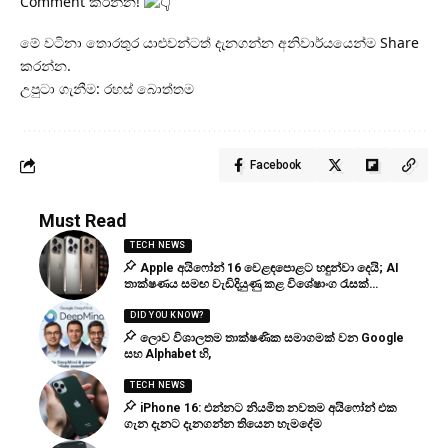
Comment කරන්න!
මේ වටිනා තොරතුර යාළුවන්ටත් දැනගන්න අනිවාර්යයෙන්ම Share
කරන්න.
උපුටා ගැනීම: රහස් බොත්තම
Facebook
Must Read
TECH NEWS
Apple අයිෆෝන් 16 වෙළඳපොළට හඳුන්වා දෙයි; AI
තාක්ෂණය සමඟ වැඩිදියුණු කළ විශේෂාංග රැසක්…
DID YOU KNOW?
ලොව විශාලතම තාක්ෂණික සමාගමක් වන Google
සහ Alphabet හි,
TECH NEWS
iPhone 16: එන්නට නියමිත නවතම අයිෆෝන් එක
ගැන දැනට දැනගන්න තියෙන හැමදේම