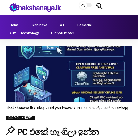
Home
Tech news
A.I.
Be Social
Auto – Technology
Did you know?
Thakshanaya.lk
>
Blog
>
Did you know?
>
PC එකේ හැංගිලා ඉන්න Keyloggers හොයාගෙන අයින් කරන හොඳම FREE Software එක!
DID YOU KNOW?
PC එකේ හැංගිලා ඉන්න