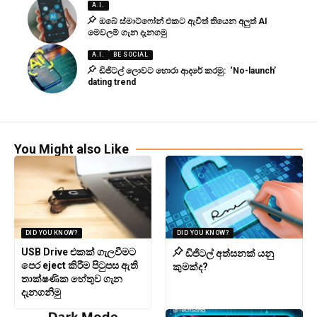
A.I.
ඔබේ ස්මාට්ෆෝන් එකට ඇවිත් තියෙන අලුත් AI
මෙවලම් ගැන දැනගමු
A.I.
BE SOCIAL
ඩිජිටල් ලොවට හොරා ආදරේ කරමු: ‘No-launch’
dating trend
You Might also Like
DID YOU KNOW?
DID YOU KNOW?
USB Drive එකක් ගැලවීමට
ඩිජිටල් අත්සනක් යනු
පෙර eject කිරීම පිටුපස ඇති
කුමක්ද?
තාක්ෂණික හේතුව ගැන
දැනගනිමු