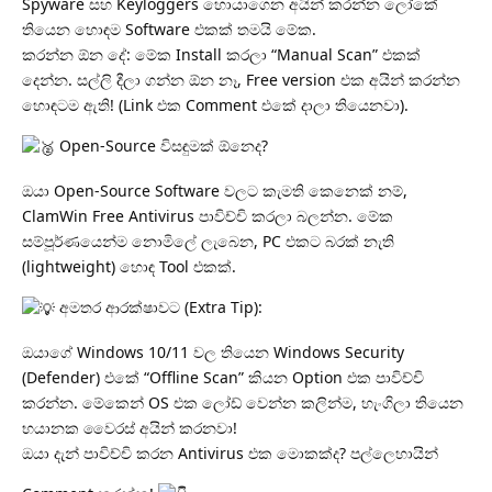
Spyware සහ Keyloggers හොයාගෙන අයින් කරන්න ලෝකේ
තියෙන හොඳම Software එකක් තමයි මේක.
කරන්න ඕන දේ: මේක Install කරලා “Manual Scan” එකක්
දෙන්න. සල්ලි දීලා ගන්න ඕන නෑ, Free version එක අයින් කරන්න
හොඳටම ඇති! (Link එක Comment එකේ දාලා තියෙනවා).
Open-Source විසඳුමක් ඕනෙද?
ඔයා Open-Source Software වලට කැමති කෙනෙක් නම්,
ClamWin Free Antivirus පාවිච්චි කරලා බලන්න. මේක
සම්පූර්ණයෙන්ම නොමිලේ ලැබෙන, PC එකට බරක් නැති
(lightweight) හොඳ Tool එකක්.
අමතර ආරක්ෂාවට (Extra Tip):
ඔයාගේ Windows 10/11 වල තියෙන Windows Security
(Defender) එකේ “Offline Scan” කියන Option එක පාවිච්චි
කරන්න. මේකෙන් OS එක ලෝඩ් වෙන්න කලින්ම, හැංගිලා තියෙන
භයානක වෛරස් අයින් කරනවා!
ඔයා දැන් පාවිච්චි කරන Antivirus එක මොකක්ද? පල්ලෙහායින්