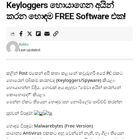
Keyloggers හොයාගෙන අයින්
කරන හොඳම FREE Software එක!
By
Mic
Last updated:
කලින් Post එකෙන් අපි කතා කළානේ කවුරුහරි අපේ PC එකට
හොරෙන් එබිකම් කරනවද (Keyloggers/Spyware) කියලා
හොයාගන්න විදිය. ගොඩක් අය ඇහුවා “මේවා අයින් කරන්නේ
කොහොමද?” කියලා.
මෙන්න ඒකට තියෙන හොඳම සහ නොමිලේම පාවිච්චි කරන්න
පුළුවන් විසඳුම්!
හොඳම විසඳුම: Malwarebytes (Free Version)
සාමාන්‍ය Antivirus එකකට අහු වෙන්නේ නැති, හැංගිලා තියෙන