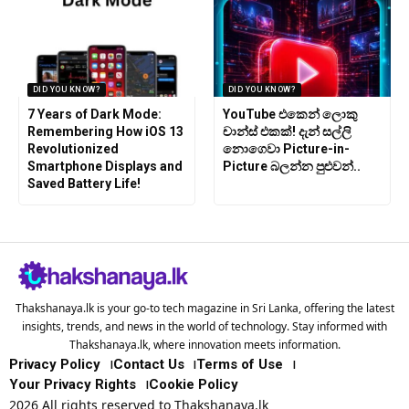
DID YOU KNOW?
DID YOU KNOW?
7 Years of Dark Mode:
YouTube එකෙන් ලොකු
Remembering How iOS 13
චාන්ස් එකක්! දැන් සල්ලි
Revolutionized
නොගෙවා Picture-in-
Smartphone Displays and
Picture බලන්න පුළුවන්..
Saved Battery Life!
Thakshanaya.lk is your go-to tech magazine in Sri Lanka, offering the latest
insights, trends, and news in the world of technology. Stay informed with
Thakshanaya.lk, where innovation meets information.
Privacy Policy
Contact Us
Terms of Use
Your Privacy Rights
Cookie Policy
2026 All rights reserved to Thakshanaya.lk