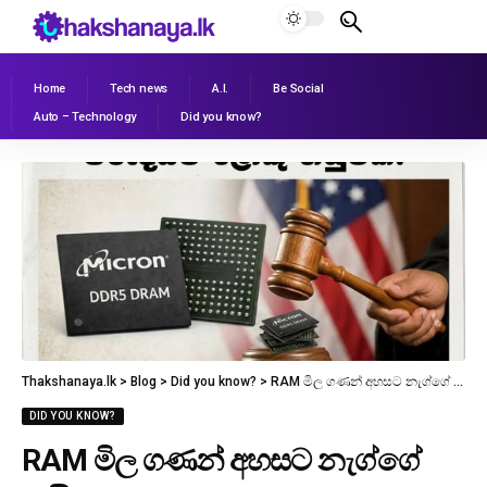
Home
Tech news
A.I.
Be Social
Auto – Technology
Did you know?
Thakshanaya.lk
>
Blog
>
Did you know?
>
RAM මිල ගණන් අහසට නැග්ගේ ඇයි?
DID YOU KNOW?
RAM මිල ගණන් අහසට නැග්ගේ