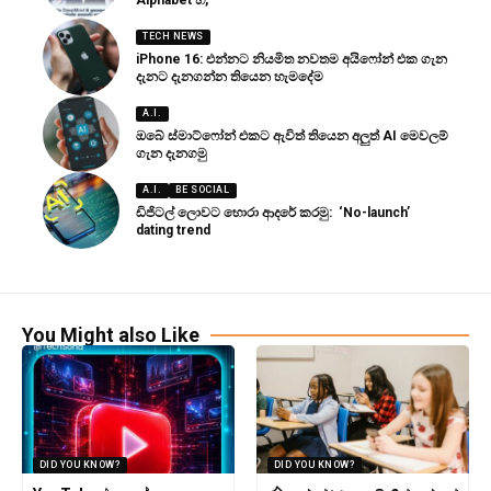
TECH NEWS
iPhone 16: එන්නට නියමිත නවතම අයිෆෝන් එක ගැන
දැනට දැනගන්න තියෙන හැමදේම
A.I.
ඔබේ ස්මාට්ෆෝන් එකට ඇවිත් තියෙන අලුත් AI මෙවලම්
ගැන දැනගමු
A.I.
BE SOCIAL
ඩිජිටල් ලොවට හොරා ආදරේ කරමු: ‘No-launch’
dating trend
You Might also Like
DID YOU KNOW?
DID YOU KNOW?