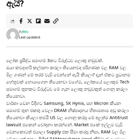
ඇයි?
By
Mic
Last updated:
ලෝක ප්‍රසිද්ධ සමාගම් 3කට විරුද්ධව ලොකු නඩුවක්.
ඔයා කවදාහරි කල්පනා කරලා තියෙනවද පරිගණක වල RAM වල
මිල ගණන් මේ තරම් වැඩි වෙන්නේ ඇයි කියලා? දැන් ඒකට ප්‍රධානම
හේතුවක් හොයාගෙන තියෙනවා වගේම, ලෝකයේ ලොකුම Tech
සමාගම් තුනකට විරුද්ධව මේ ගැන ලොකු නඩුවකුත් ගොනු කරලා
තියෙනවා.
වාර්තා වෙන විදිහට Samsung, SK Hynix, සහ Micron කියන
සමාගම් තුන එකතු වෙලා DRAM නිෂ්පාදනය හිතාමතාම අඩු කරලා
තියෙනවා කියලා තමයි US වල ගොනු කරපු මේ අලුත්ම Antitrust
lawsuit එකෙන් චෝදනා කරන්නේ. Market එකේ ඉල්ලුම වැඩි
වෙනකොටත් එයාලා Supply එක සීමා කරපු නිසා, RAM වල මිල
වේගයෙන් ඉහළ ගිහින් RAMpocalypse එකක් නිර්මාණය වෙලා