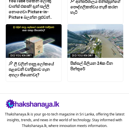
YouTube එකෙන් ලොකු
අන්තර්ජාලය මිනිස්සුන්ගේ
චාන්ස් එකක්! දැන් සල්ලි
පෞද්ගලිකත්වය නැති කරන
නොගෙවා Picture-in-
හැටි
Picture බලන්න පුළුවන්..
DID YOU KNOW?
DID YOU KNOW?
පික්සල් බිලියන 24ක චීන
ලී වලින් හදපු ලෝකයේ
පින්තූරේ
පළවෙනි චන්ද්‍රිකාව ගැන
අහලා තියෙනවද?
Thakshanaya.lk is your go-to tech magazine in Sri Lanka, offering the latest
insights, trends, and news in the world of technology. Stay informed with
Thakshanaya.lk, where innovation meets information.