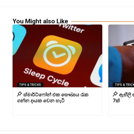
You Might also Like
TIPS & TRICKS
TIPS & TRIC
ස්මාර්ට්ෆෝන් එක සෞඛ්‍යය රැක
ඇඟිලි
ගන්න දායක වෙන හැටි
7ක්