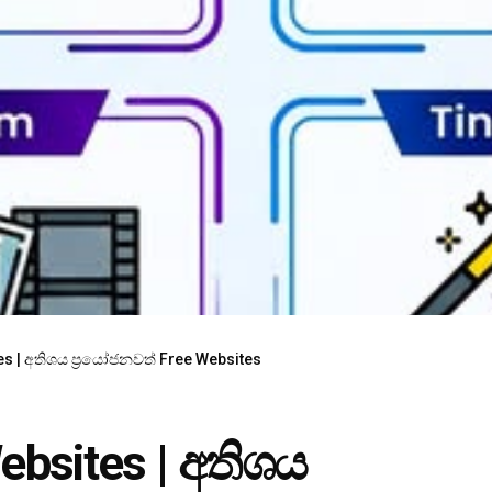
es | අතිශය ප්‍රයෝජනවත් Free Websites
ebsites | අතිශය