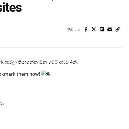
ites
Share
 කරලා තියාගන්න ඕන වෙබ් අඩවි 4ක්.
Bookmark them now!
ණය.