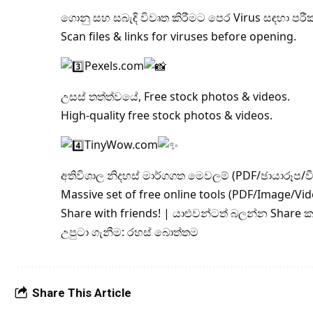
ගොනු සහ සබැඳි විවෘත කිරීමට පෙර Virus සඳහා පරී
Scan files & links for viruses before opening.
Pexels.com
උසස් තත්ත්වයේ, Free stock photos & videos.
High-quality free stock photos & videos.
TinyWow.com
අතිවිශාල නිදහස් මාර්ගගත මෙවලම් (PDF/ඡායාරූප/ව
Massive set of free online tools (PDF/Image/Vid
Share with friends! | යාළුවන්ටත් බලන්න Share 
උපුටා ගැනීම: රහස් බොත්තම
Share This Article