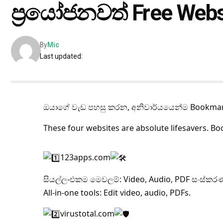
ප්‍රයෝජනවත් Free Webs
By
Mic
Last updated:
ඔයාගේ වැඩ පහසු කරන, අනිවාර්යයෙන්ම Bookmark
These four websites are absolute lifesavers. 
123apps.com
සියල්ල-එකම මෙවලම්: Video, Audio, PDF සංස්කර
All-in-one tools: Edit video, audio, PDFs.
virustotal.com