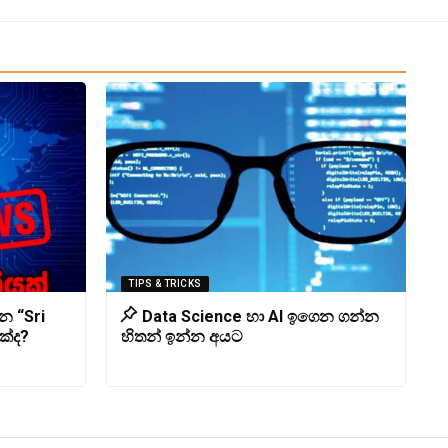
TIPS & TRICKS
න “Sri
Data Science හා AI ඉගෙන ගන්න
ක්ද?
හිතන් ඉන්න අයට