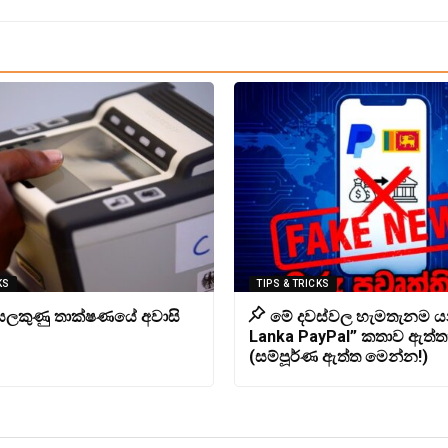
KS
TIPS & TRICKS
 සලකුණු තාක්ෂණයේ අවාසි
මේ දවස්වල හැමතැනම ය
Lanka PayPal” කතාව ඇත්ත
(සම්පූර්ණ ඇත්ත මෙන්න!)