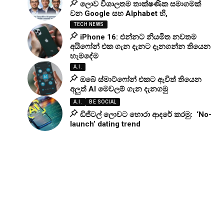
ලොව විශාලතම තාක්ෂණික සමාගමක්
වන Google සහ Alphabet හි,
TECH NEWS
iPhone 16: එන්නට නියමිත නවතම
අයිෆෝන් එක ගැන දැනට දැනගන්න තියෙන
හැමදේම
A.I.
ඔබේ ස්මාට්ෆෝන් එකට ඇවිත් තියෙන
අලුත් AI මෙවලම් ගැන දැනගමු
A.I.
BE SOCIAL
ඩිජිටල් ලොවට හොරා ආදරේ කරමු: ‘No-
launch’ dating trend