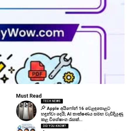
Must Read
TECH NEWS
Apple අයිෆෝන් 16 වෙළඳපොළට
හඳුන්වා දෙයි; AI තාක්ෂණය සමඟ වැඩිදියුණු
කළ විශේෂාංග රැසක්…
DID YOU KNOW?