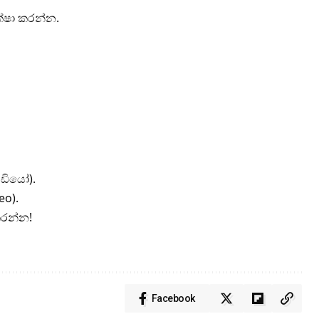
ක්ෂා කරන්න.
ීඩියෝ).
eo).
කරන්න!
Facebook