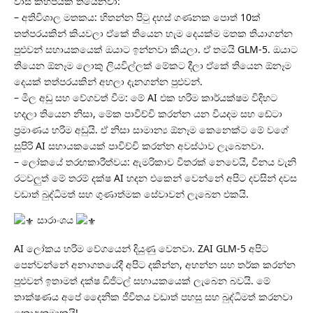
වාසි කිහිපයක් තියෙනවා:
– අතිවිශාල මතකය: හිතන්න පිටු දහස් ගණනක පොත් 10ක්
තත්පරයකින් කියවලා ඒකේ තියෙන හැම දෙයක්ම මතක තියාගන්න
පුළුවන් සහායකයෙක් ඔයාට ඉන්නවා කියලා. ඒ තමයි GLM-5. ඔයාට
තියෙන ඕනෑම ලොකු ලියවිල්ලක් මේකට දීලා ඒකේ තියෙන ඕනෑම
දෙයක් තත්පරයකින් අහලා දැනගන්න පුළුවන්.
– මිල අඩු සහ වේගවත් වීම: මේ AI එක හරිම කාර්යක්ෂම විදිහට
හදලා තියෙන නිසා, මේක පාවිච්චි කරන්න යන වියදම සහ ඩේටා
ප්‍රමාණය හරිම අඩුයි. ඒ නිසා සාමාන්‍ය ඕනෑම කෙනෙක්ට මේ වගේ
සුපිරි AI සහායකයෙක් පාවිච්චි කරන්න අවස්ථාව ලැබෙනවා.
– ලෝකයේ තරඟකාරීත්වය: ඇමරිකාව විතරක් නෙවෙයි, චීනය වැනි
රටවලුත් මේ තරම් දක්ෂ AI හදන එකෙන් වෙන්නේ අපිට දවසින් දවස
වඩාත් බුද්ධිමත් සහ ගුණාත්මක සේවාවන් ලැබෙන එකයි.
සාරාංශය
AI ලෝකය හරිම වේගයෙන් දියුණු වෙනවා. ZAI GLM-5 අපිට
පෙන්වන්නේ අනාගතයේදී අපිට දකින්න, අහන්න සහ තර්ක කරන්න
පුළුවන් ඉතාමත් දක්ෂ ඩිජිටල් සහායකයෙක් ලැබෙන බවයි. මේ
තාක්ෂණය අපේ දෛනික ජීවිතය වඩාත් පහසු සහ බුද්ධිමත් කරනවා
නොඅනුමානයි!