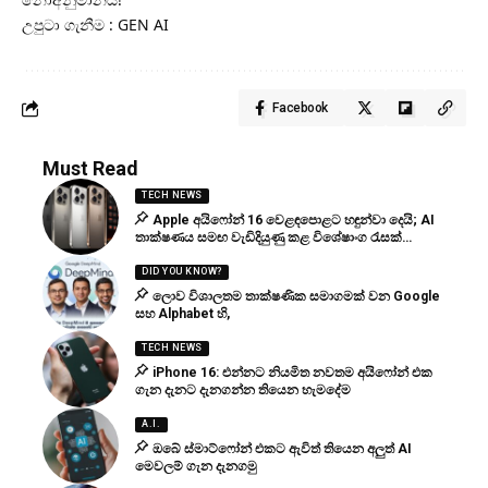
උපුටා ගැනීම : GEN AI
Facebook
Must Read
TECH NEWS
Apple අයිෆෝන් 16 වෙළඳපොළට හඳුන්වා දෙයි; AI
තාක්ෂණය සමඟ වැඩිදියුණු කළ විශේෂාංග රැසක්…
DID YOU KNOW?
ලොව විශාලතම තාක්ෂණික සමාගමක් වන Google
සහ Alphabet හි,
TECH NEWS
iPhone 16: එන්නට නියමිත නවතම අයිෆෝන් එක
ගැන දැනට දැනගන්න තියෙන හැමදේම
A.I.
ඔබේ ස්මාට්ෆෝන් එකට ඇවිත් තියෙන අලුත් AI
මෙවලම් ගැන දැනගමු