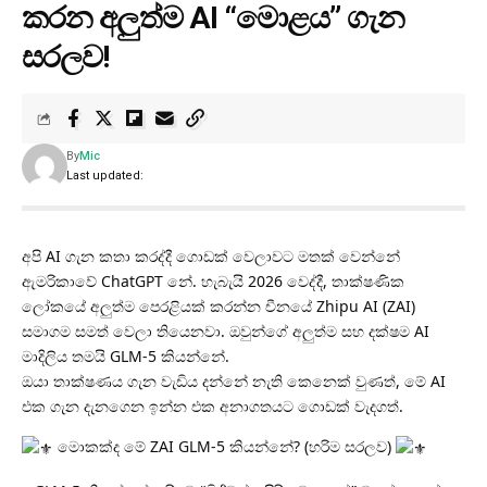
කරන අලුත්ම AI “මොළය” ගැන
සරලව!
By
Mic
Last updated:
අපි AI ගැන කතා කරද්දී ගොඩක් වෙලාවට මතක් වෙන්නේ
ඇමරිකාවේ ChatGPT නේ. හැබැයි 2026 වෙද්දී, තාක්ෂණික
ලෝකයේ අලුත්ම පෙරළියක් කරන්න චීනයේ Zhipu AI (ZAI)
සමාගම සමත් වෙලා තියෙනවා. ඔවුන්ගේ අලුත්ම සහ දක්ෂම AI
මාදිලිය තමයි GLM-5 කියන්නේ.
ඔයා තාක්ෂණය ගැන වැඩිය දන්නේ නැති කෙනෙක් වුණත්, මේ AI
එක ගැන දැනගෙන ඉන්න එක අනාගතයට ගොඩක් වැදගත්.
මොකක්ද මේ ZAI GLM-5 කියන්නේ? (හරිම සරලව)