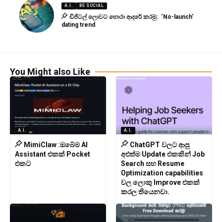
A.I.
BE SOCIAL
ඩිජිටල් ලොවට හොරා ආදරේ කරමු: ‘No-launch’
dating trend
You Might also Like
A.I.
A.I.
MimiClaw :ඔබේම AI
ChatGPT වලට ආපු
Assistant එකක් Pocket
අළුත්ම Update එකකින් Job
එකට
Search සහ Resume
Optimization capabilities
වල ලොකු Improve එකක්
කරල තියෙනවා.