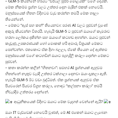
– GLM-5 කියන්නේ හරියට “ඩිජිටල් සුපිරි මොළයක්” වගේ දෙයක්.
මේක නිකම්ම ප්‍රශ්න වලට උත්තර දෙන මැෂින් එකක් නෙවෙයි.
මනුස්සයෙක් හිතන විදිහටම වැඩ කරන්න තමයි මේක හදලා
තියෙන්නේ.
– මේකට “ඇස් සහ කන්” තියෙනවා: පරණ AI වලට පුළුවන් වුණේ
අකුරු කියවන්න විතරයි. හැබැයි GLM-5 ට පුළුවන් ඔයාගේ කැමරාව
හරහා ලෝකය දකින්න සහ ඔයාගේ කටහඬ අහන්න. ඔයාට පුළුවන්
කැඩුණු උපකරණයක් හෝ මොකක් හරි අමාරු චිත්‍රයක් මේකට
පෙන්වන්න. එතකොට ඒක දිහා බලලා, ඒකේ තියෙන දේ ඇත්තම
මනුස්සයෙක් වගේ කටහඬින් ඔයාට පැහැදිලි කරලා දෙන්න මේකට
පුළුවන්.
– කතා කරන්න කලින් “හිතනවා”: සමහර AI ප්‍රශ්නයක් ඇහුවම
හිතන්නේ නැතුව වැරදි උත්තර ටක්ගාලා දෙනවා ඔයා දැකලා ඇති.
හැබැයි GLM-5 ඊට වඩා බුද්ධිමත්. ඒක ප්‍රශ්නයක් ඇහුවම ඒක
පියවරෙන් පියවර විග්‍රහ කරලා, හොඳට “කල්පනා කරලා” තමයි
නිවැරදිම උත්තරය දෙන්නේ.
ආධුනිකයෙක් විදිහට ඔයාට මේක වැදගත් වෙන්නේ ඇයි?
ඔයා IT වැඩ්ඩෙක් නෙවෙයි වුණත්, මේ AI එකෙන් ඔයාට ලැබෙන