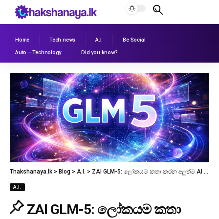
Home
Tech news
A.I.
Be Social
Auto – Technology
Did you know?
Thakshanaya.lk
>
Blog
>
A.I.
>
ZAI GLM-5: ලෝකයම කතා කරන අලුත්ම AI “මොළය” ගැන සරලව!
A.I.
ZAI GLM-5: ලෝකයම කතා