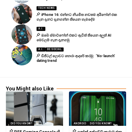
TECH NEWS
iPhone 16: එන්නට නියමිත නවතම අයිෆෝන් එක
ගැන දැනට දැනගන්න තියෙන හැමදේම
A.I.
ඔබේ ස්මාට්ෆෝන් එකට ඇවිත් තියෙන අලුත් AI
මෙවලම් ගැන දැනගමු
A.I.
BE SOCIAL
ඩිජිටල් ලොවට හොරා ආදරේ කරමු: ‘No-launch’
dating trend
You Might also Like
DID YOU KNOW?
ANDROID
DID YOU KNOW?
PS5 Gaming Console හි
ෆෝන් අප්ඩේට් කරාම එන