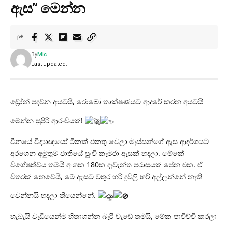
ඇස” මෙන්න
By
Mic
Last updated:
ඩ්‍රෝන් පදවන අයටයි, රොබෝ තාක්ෂණයට ආදරේ කරන අයටයි
මෙන්න සුපිරි ආරංචියක්!
චීනයේ විද්‍යාඥයෝ ටිකක් එකතු වෙලා මැස්සන්ගේ ඇස ආදර්ශයට
අරගෙන අමුතුම ජාතියේ පුංචි කැමරා ඇසක් හදලා. මේකේ
විශේෂත්වය තමයි අංශක 180ක දැවැන්ත පරාසයක් පේන එක. ඒ
විතරක් නෙවෙයි, මේ ඇසට වතුර හරි දූවිලි හරි අල්ලන්නේ නැති
වෙන්නයි හදලා තියෙන්නේ.
හැබැයි වැඩියෙන්ම හිතාගන්න බැරි වැඩේ තමයි, මේක පාවිච්චි කරලා