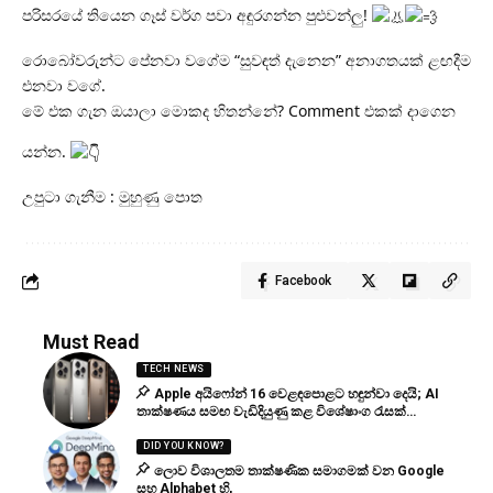
පරිසරයේ තියෙන ගෑස් වර්ග පවා අඳුරගන්න පුළුවන්ලු!
රොබෝවරුන්ට පේනවා වගේම “සුවඳත් දැනෙන” අනාගතයක් ළඟදීම
එනවා වගේ.
මේ එක ගැන ඔයාලා මොකද හිතන්නේ? Comment එකක් දාගෙන
යන්න.
උපුටා ගැනීම : මුහුණු පොත
Facebook
Must Read
TECH NEWS
Apple අයිෆෝන් 16 වෙළඳපොළට හඳුන්වා දෙයි; AI
තාක්ෂණය සමඟ වැඩිදියුණු කළ විශේෂාංග රැසක්…
DID YOU KNOW?
ලොව විශාලතම තාක්ෂණික සමාගමක් වන Google
සහ Alphabet හි,