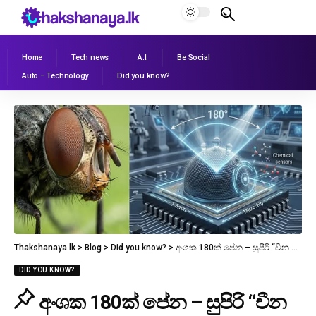
Home
Tech news
A.I.
Be Social
Auto – Technology
Did you know?
Thakshanaya.lk
>
Blog
>
Did you know?
>
අංශක 180ක් පේන – සුපිරි “චීන ඇස” මෙන්න
DID YOU KNOW?
අංශක 180ක් පේන – සුපිරි “චීන