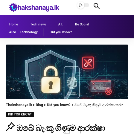
Home
Tech news
A.I.
Be Social
Auto – Technology
Did you know?
Thakshanaya.lk
>
Blog
>
Did you know?
>
ඔබේ බැංකු ගිණුම ආරක්ෂා කරගන්න! අලුත්ම වංචාවන්ගෙන් බේරෙමු.
DID YOU KNOW?
ඔබේ බැංකු ගිණුම ආරක්ෂා