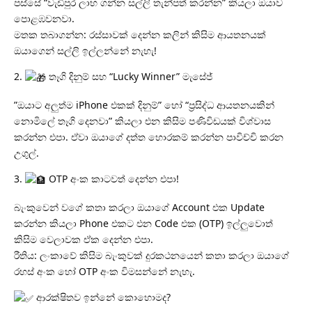
​පස්සේ “වැඩිපුර ලාභ ගන්න සල්ලි තැන්පත් කරන්න” කියලා ඔයාව
පොළඹවනවා.
​මතක තබාගන්න: රස්සාවක් දෙන්න කලින් කිසිම ආයතනයක්
ඔයාගෙන් සල්ලි ඉල්ලන්නේ නැහැ!
​2.
තෑගි දිනුම් සහ “Lucky Winner” මැසේජ්
​”ඔයාට අලුත්ම iPhone එකක් දිනුම්” හෝ “ප්‍රසිද්ධ ආයතනයකින්
නොමිලේ තෑගි දෙනවා” කියලා එන කිසිම පණිවිඩයක් විශ්වාස
කරන්න එපා. ඒවා ඔයාගේ දත්ත හොරකම් කරන්න පාවිච්චි කරන
උගුල්.
​3.
OTP අංක කාටවත් දෙන්න එපා!
​බැංකුවෙන් වගේ කතා කරලා ඔයාගේ Account එක Update
කරන්න කියලා Phone එකට එන Code එක (OTP) ඉල්ලුවොත්
කිසිම වෙලාවක ඒක දෙන්න එපා.
​රීතිය: ලංකාවේ කිසිම බැංකුවක් දුරකථනයෙන් කතා කරලා ඔයාගේ
රහස් අංක හෝ OTP අංක විමසන්නේ නැහැ.
ආරක්ෂිතව ඉන්නේ කොහොමද?