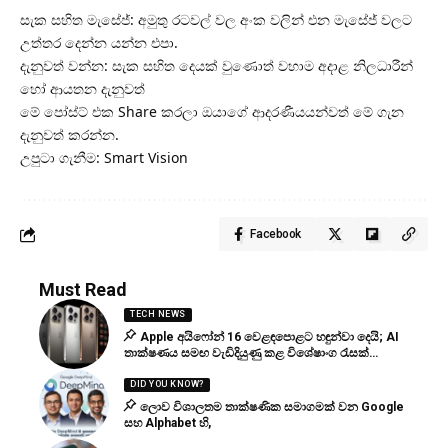
​සැක සහිත මැසේජ්: අමුතු රටවල් වල අංක වලින් එන මැසේජ් වලට
උත්තර දෙන්න යන්න එපා.
​දැනුවත් වන්න: සැක සහිත දෙයක් වුණොත් වහාම අදාළ නිලධාරීන්
හෝ ආයතන දැනුවත්
මේ පෝස්ට් එක Share කරලා ඔයාගේ ආදරණීයයන්වත් මේ ගැන
දැනුවත් කරන්න.
උපුටා ගැනීම: Smart Vision
Facebook
Must Read
TECH NEWS
Apple අයිෆෝන් 16 වෙළඳපොළට හඳුන්වා දෙයි; AI
තාක්ෂණය සමඟ වැඩිදියුණු කළ විශේෂාංග රැසක්…
DID YOU KNOW?
ලොව විශාලතම තාක්ෂණික සමාගමක් වන Google
සහ Alphabet හි,