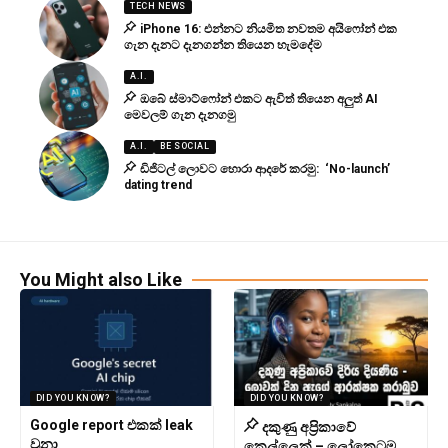
TECH NEWS
iPhone 16: එන්නට නියමිත නවතම අයිෆෝන් එක
ගැන දැනට දැනගන්න තියෙන හැමදේම
A.I.
ඔබේ ස්මාට්ෆෝන් එකට ඇවිත් තියෙන අලුත් AI
මෙවලම් ගැන දැනගමු
A.I.
BE SOCIAL
ඩිජිටල් ලොවට හොරා ආදරේ කරමු: ‘No-launch’
dating trend
You Might also Like
DID YOU KNOW?
DID YOU KNOW?
Google report එකක් leak
දකුණු අප්‍රිකාවේ
වුනා
කෙල්ලෙක් – ලෝකෙටම