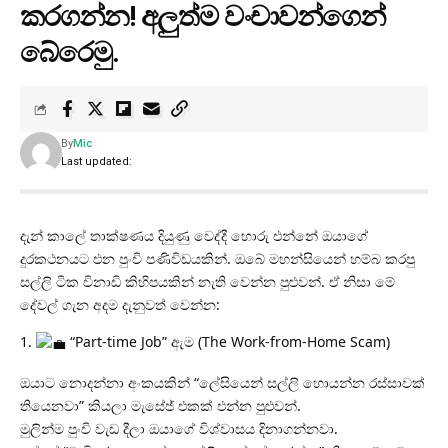
කරගන්න! අලුත්ම වංචාවන්ගෙන්
බේරෙමු.
By
Mic
Last updated:
​දැන් කාලේ තාක්ෂණය දියුණු වෙද්දී හොරු එන්නේ ඔයාගේ
දුරකථනයට එන පුංචි පණිවිඩයකින්. ඔබේ මහන්සියෙන් හම්බ කරපු
සල්ලි ටික විනාඩි කිහිපයකින් නැති වෙන්න පුළුවන්. ඒ නිසා මේ
දේවල් ගැන අදම දැනුවත් වෙන්න:
​1.
“Part-time Job” ඇම (The Work-from-Home Scam)
​ඔයාට නොදන්නා අංකයකින් “ලේසියෙන් සල්ලි හොයන්න රස්සාවක්
තියෙනවා” කියලා මැසේජ් එකක් එන්න පුළුවන්.
​මුලින්ම පුංචි වැඩ දීලා ඔයාගේ විශ්වාසය දිනාගන්නවා.