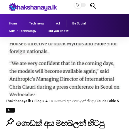
Home
Tech news
A.I.
Be Social
Auto – Technology
Did you know?
Thakshanaya.lk
>
Blog
>
A.I.
>
ගොඩක් අය මඟබලන් හිටපු Claude Fable 5 ආයෙමත් එන ලකුණු.
A.I.
ගොඩක් අය මඟබලන් හිටපු