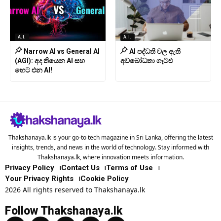
A.I.
A.I.
Narrow AI vs General AI
AI පද්ධති වල ඇති
(AGI): අද තියෙන AI සහ
අවබෝධතා ගැටළු
හෙට එන AI!
Thakshanaya.lk is your go-to tech magazine in Sri Lanka, offering the latest
insights, trends, and news in the world of technology. Stay informed with
Thakshanaya.lk, where innovation meets information.
Privacy Policy
Contact Us
Terms of Use
Your Privacy Rights
Cookie Policy
2026 All rights reserved to Thakshanaya.lk
Follow Thakshanaya.lk