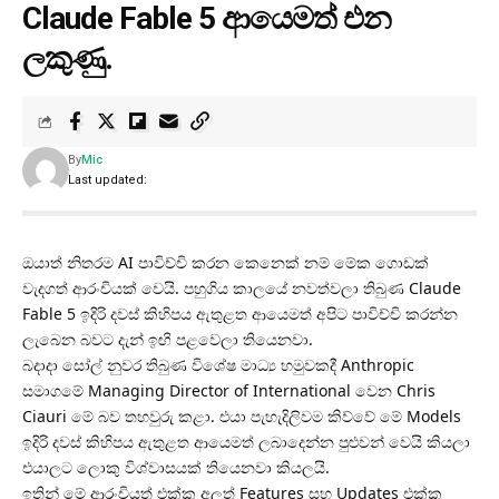
Claude Fable 5 ආයෙමත් එන
ලකුණු.
By
Mic
Last updated:
ඔයාත් නිතරම AI පාවිච්චි කරන කෙනෙක් නම් මේක ගොඩක්
වැදගත් ආරංචියක් වෙයි. පහුගිය කාලයේ නවත්වලා තිබුණ Claude
Fable 5 ඉදිරි දවස් කිහිපය ඇතුළත ආයෙමත් අපිට පාවිච්චි කරන්න
ලැබෙන බවට දැන් ඉඟි පළවෙලා තියෙනවා.
බදාදා සෝල් නුවර තිබුණ විශේෂ මාධ්‍ය හමුවකදී Anthropic
සමාගමේ Managing Director of International වෙන Chris
Ciauri මේ බව තහවුරු කළා. එයා පැහැදිලිවම කිව්වේ මේ Models
ඉදිරි දවස් කිහිපය ඇතුළත ආයෙමත් ලබාදෙන්න පුළුවන් වෙයි කියලා
එයාලට ලොකු විශ්වාසයක් තියෙනවා කියලයි.
ඉතින් මේ ආරංචියත් එක්ක අලුත් Features සහ Updates එක්ක