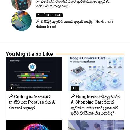
ඔබේ ස්මාට්ෆෝන් එකට ඇවිත් තියෙන අලුත් AI
මෙවලම් ගැන දැනගමු
A.I.
BE SOCIAL
ඩිජිටල් ලොවට හොරා ආදරේ කරමු: ‘No-launch’
dating trend
You Might also Like
A.I.
A.I.
Coding කරනකොට
Google එකටත් අලුතින්ම
නැතිව යන Posture එක AI
AI Shopping Cart එකක්
එකෙන් හදාගමු
ඇවිත් — මේකෙන් ලංකාවේ
අපිට වාසියක් තියෙනවද?