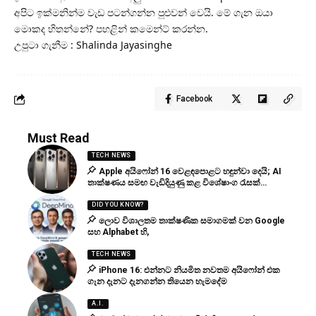
අපිට ඉක්මනින්ම වැඩ පටන්ගන්න පුළුවන් වෙයි. මේ ගැන ඔයා
මොකද හිතන්නේ? පහළින් කමෙන්ට් කරන්න.
උපුටා ගැනීම : Shalinda Jayasinghe
Facebook
Must Read
TECH NEWS
Apple අයිෆෝන් 16 වෙළඳපොළට හඳුන්වා දෙයි; AI
තාක්ෂණය සමඟ වැඩිදියුණු කළ විශේෂාංග රැසක්…
DID YOU KNOW?
ලොව විශාලතම තාක්ෂණික සමාගමක් වන Google
සහ Alphabet හි,
TECH NEWS
iPhone 16: එන්නට නියමිත නවතම අයිෆෝන් එක
ගැන දැනට දැනගන්න තියෙන හැමදේම
A.I.