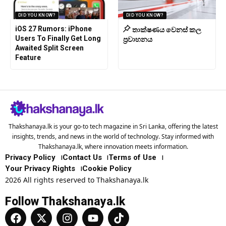
DID YOU KNOW?
DID YOU KNOW?
iOS 27 Rumors: iPhone
තාක්ෂණය වෙනස් කල
Users To Finally Get Long
ප්‍රවාහනය
Awaited Split Screen
Feature
Thakshanaya.lk is your go-to tech magazine in Sri Lanka, offering the latest
insights, trends, and news in the world of technology. Stay informed with
Thakshanaya.lk, where innovation meets information.
Privacy Policy
Contact Us
Terms of Use
Your Privacy Rights
Cookie Policy
2026 All rights reserved to Thakshanaya.lk
Follow Thakshanaya.lk