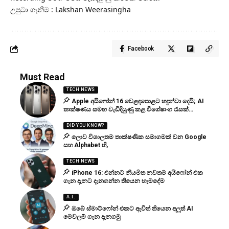
උපුටා ගැනීම : Lakshan Weerasingha
Facebook
Must Read
TECH NEWS
Apple අයිෆෝන් 16 වෙළඳපොළට හඳුන්වා දෙයි; AI
තාක්ෂණය සමඟ වැඩිදියුණු කළ විශේෂාංග රැසක්…
DID YOU KNOW?
ලොව විශාලතම තාක්ෂණික සමාගමක් වන Google
සහ Alphabet හි,
TECH NEWS
iPhone 16: එන්නට නියමිත නවතම අයිෆෝන් එක
ගැන දැනට දැනගන්න තියෙන හැමදේම
A.I.
ඔබේ ස්මාට්ෆෝන් එකට ඇවිත් තියෙන අලුත් AI
මෙවලම් ගැන දැනගමු