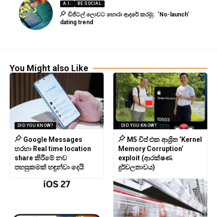
A.I.
BE SOCIAL
ඩිජිටල් ලොවට හොරා ආදරේ කරමු: ‘No-launch’
dating trend
You Might also Like
DID YOU KNOW?
DID YOU KNOW?
Google Messages
M5 චිප් එක ආශ්‍රිත ‘Kernel
හරහා Real time location
Memory Corruption’
share කිරීමේ නව
exploit (ආරක්ෂණ
පහසුකමක් හඳුන්වා දෙයි
දුර්වලතාවය)