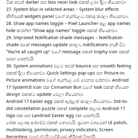
ටික තවත් darker සහ less neon look එකක් ලබා දීලා තියෙනවා
27. System blur in selected areas – System blur effects
කිහිපයක් widgets panel වගේ තැන්වලට එකතු කරලා තියෙනවා.
28. Show app names toggle – Pixel Launcher තුළ app names
hide කරන්න “Show app names” toggle එකක් තියෙනවා.
29. Improved Notification shade messages – Notification
shade එකේ messages update කරලා, notifications නැති විට
“You’re all caught up” වගේ message එකක් trophy icon එකක්
සමඟ පෙන්වයි.
30. System animations වලට තවත් bounce සහ smooth feeling
එකක් දීලා තියෙනවා. Quick Settings pop-ups සහ Picture-in-
Picture animations වගේ තැන්වල මේ වෙනස පේනවා. Android
17 SystemUI icon එක Cinnamon Bun වගේ look එකක් තියෙන
design එකකට update වෙලා තියෙනවා
Android 17 Easter egg එකත් ඇතුළත් කරලා තියෙනවා. Dot-to-
dot constellation puzzle එකක් complete කළාම Android 17
logo එක සහ Landroid Easter egg එක පෙන්වයි.
මේක ලොකු අප්ඩේට් එකක් නෙවෙයි. ප්‍රධාන වශයෙන් UI polish,
multitasking, permission, privacy indicators, Screen
Recording වගේ ඒවයි වැඩිදියුණු කිරීමක් විතරයි.