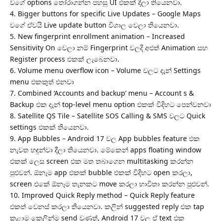
වගේ options තෝරාගන්න පහසු UI එකක් දීලා තියෙනවා.
4. Bigger buttons for specific Live Updates – Google Maps
වගේ ඒවයි Live update button විශාල වෙලා තියෙනවා.
5. New fingerprint enrollment animation – Increased
Sensitivity On වෙලා නම් Fingerprint වලදි අළුත් Animation සහ
Register process එකක් ලැබෙනවා.
6. Volume menu overflow icon – Volume වලට දැන් Settings
menu එකකුත් එනවා
7. Combined ‘Accounts and backup’ menu – Account s &
Backup එක දැන් top-level menu option එකක් විදිහට පෙන්වනවා
8. Satellite QS Tile – Satellite SOS Calling & SMS වලට Quick
settings එකක් තියෙනවා.
9. App Bubbles – Android 17 වල App bubbles feature එක
නැවත හඳුන්වා දීලා තියෙනවා. මේකෙන් apps floating window
එකක් ලෙස screen එක මත තබාගෙන multitasking කරන්න
පුළුවන්. ඕනෑම app එකක් bubble එකක් විදිහට open කරලා,
screen එකේ ඕනෑම තැනකට move කරලා භාවිතා කරන්න පුළුවන්.
10. Improved Quick Reply method – Quick Reply feature
එකත් වෙනස් කරලා තියෙනවා. කලින් suggested reply එක tap
කළාම කෙලින්ම send වුණත්, Android 17 වල ඒ text එක