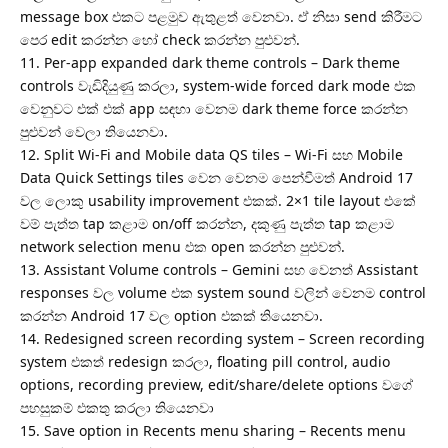
message box එකට පළමුව ඇතුළත් වෙනවා. ඒ නිසා send කිරීමට
පෙර edit කරන්න හෝ check කරන්න පුළුවන්.
11. Per-app expanded dark theme controls – Dark theme
controls වැඩිදියුණු කරලා, system-wide forced dark mode එක
වෙනුවට එක් එක් app සඳහා වෙනම dark theme force කරන්න
පුළුවන් වෙලා තියෙනවා.
12. Split Wi-Fi and Mobile data QS tiles – Wi-Fi සහ Mobile
Data Quick Settings tiles වෙන වෙනම පෙන්වීමත් Android 17
වල ලොකු usability improvement එකක්. 2×1 tile layout එකේ
වම් පැත්ත tap කළාම on/off කරන්න, දකුණු පැත්ත tap කළාම
network selection menu එක open කරන්න පුළුවන්.
13. Assistant Volume controls – Gemini සහ වෙනත් Assistant
responses වල volume එක system sound වලින් වෙනම control
කරන්න Android 17 වල option එකක් තියෙනවා.
14. Redesigned screen recording system – Screen recording
system එකත් redesign කරලා, floating pill control, audio
options, recording preview, edit/share/delete options වගේ
පහසුකම් එකතු කරලා තියෙනවා
15. Save option in Recents menu sharing – Recents menu