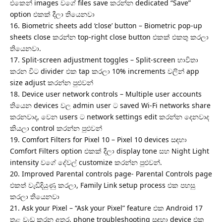
එකෙන් images වගේ files save කරන්න dedicated “Save”
option එකක් දීලා තියෙනවා
16. Biometric sheets add ‘close’ button – Biometric pop-up
sheets close කරන්න top-right close button එකක් එකතු කරලා
තියෙනවා.
17. Split-screen adjustment toggles – Split-screen භාවිතා
කරන විට divider එක tap කරලා 10% increments වලින් app
size adjust කරන්න පුළුවන්
18. Device user network controls – Multiple user accounts
තියෙන devices වල admin user ට saved Wi-Fi networks share
කරනවාද, වෙන users ට network settings edit කරන්න දෙනවාද
කියලා control කරන්න පුළුවන්
19. Comfort Filters for Pixel 10 – Pixel 10 devices සඳහා
Comfort Filters option එකක් දීලා display tone සහ Night Light
intensity වගේ දේවල් customize කරන්න පුළුවන්.
20. Improved Parental controls page- Parental Controls page
එකත් වැඩිදියුණු කරලා, Family Link setup process එක පහසු
කරලා තියෙනවා
21. Ask your Pixel – “Ask your Pixel” feature එක Android 17
තුළ වැඩ කරන අතර, phone troubleshooting සඳහා device එක