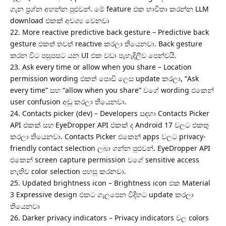
ගැන ප්‍රශ්න අහන්න පුළුවන්. මේ feature එක භාවිතා කරන්න LLM
download එකක් අවශ්‍ය වෙනවා
22. More reactive predictive back gesture – Predictive back
gesture එකත් තවත් reactive කරලා තියෙනවා. Back gesture
කරන විට පසුපසට යන UI එක වඩා පැහැදිලිව පෙන්වයි.
23. Ask every time or allow when you share – Location
permission wording එකත් පොඩි ලෙස update කරලා, “Ask
every time” සහ “allow when you share” වගේ wording එකෙන්
user confusion අඩු කරලා තියෙනවා.
24. Contacts picker (dev) – Developers සඳහා Contacts Picker
API එකක් සහ EyeDropper API එකක් ද Android 17 වලට එකතු
කරලා තියෙනවා. Contacts Picker එකෙන් apps වලට privacy-
friendly contact selection ලබා ගන්න පුළුවන්. EyeDropper API
එකෙන් screen capture permission වගේ sensitive access
නැතිව color selection පහසු කරනවා.
25. Updated brightness icon – Brightness icon එක Material
3 Expressive design එකට ගැලපෙන විදිහට update කරලා
තියෙනවා
26. Darker privacy indicators – Privacy indicators වල colors