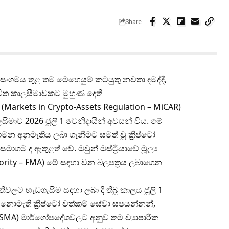
Share
 සංගමය තුළ තම මෙහෙයුම් කටයුතු නවතා දමද්දී,
චිත කාලසීමාවකට මුහුණ දෙති
(Markets in Crypto-Assets Regulation – MiCAR)
ීමාව 2026 ජූලි 1 වෙනිදායින් අවසන් විය. මේ
මන අනුමැතිය ලබා ගැනීමට සමත් වූ ක්‍රිප්ටෝ
ගම ද ඇතුළත් වේ. ඔවුන් ඔස්ට්‍රියාවේ මූල්‍ය
ority – FMA) මේ සඳහා වන බලපත්‍රය ලබාගෙන
වලට හැඩගැසීම සඳහා ලබා දී තිබූ කාලය ජූලි 1
 නොමැති ක්‍රිප්ටෝ වත්කම් සේවා සපයන්නන්,
ESMA) මාර්ගෝපදේශවලට අනුව තම ව්‍යාපාරික