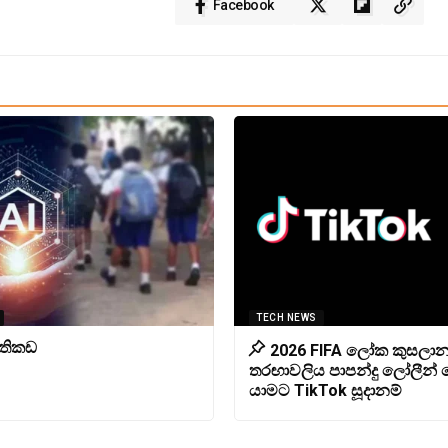
Facebook
TECH NEWS
පැතිකඩ
2026 FIFA ලෝක කුසලා
තරඟාවලිය පාපන්දු ලෝලීන්
යාමට TikTok සූදානම්