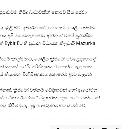
රාවටම කිසිදු බාධාවකින් තොරව සිය සේවා
ැහැදිලි බව, අඛණ්ඩ සේවාව සහ දිගුකාලීන නීතිමය
ආයතනය අපි ගොඩනැඟුවේම අන්න ඒ වගේ සුරක්ෂිත
Bybit EU හි ප්‍රධාන විධායක නිලධාරී Mazurka
ගැසීමේ කාලසීමාව, ගෝලීය ක්‍රිප්ටෝ වෙළෙඳපොළේ
ුරටත් සඳහන් කරයි. පරිශීලකයන් තමන්ට ගැළපෙන
යේ නියාමන විනිවිදභාවය කොතරම් දුරට වැදගත්
්නකි. ක්‍රිප්ටෝ වත්කම් වේදිකාවන් හෝ ආයෝජන
න්ම ස්වාධීන පර්යේෂණ සිදු කරන ලෙස පාඨකයන්ගෙන්
ජනය කිරීම ඉහළ මූල්‍ය අවදානමකට යටත් වේ..