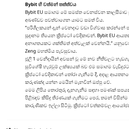
Bybit
හි වත්මන් තත්ත්වය
Bybit EU සමාගම මේ සමස්ත වෙනස්වන කාලසීමාව පු
අඛණ්ඩව පවත්වාගෙන යාමට සමත් විය.
“පරිශීලකයන් දැන් වෙනදාට වඩා විශ්වාස කරන්නේ ප
සූදානම තියෙන ක්‍රිප්ටෝ වේදිකාවන්. Bybit EU 
අනාගතයකට ශක්තිමත් අත්වැලක් වෙන්නයි.” යනුවෙන් 
Zeng මහත්මිය පැවසුවාය.
ජූලි 1 වෙනිදායින් අවසන් වූ මේ නව නීතිවලට හැඩ
සුවිශේෂී හැරවුම් ලක්ෂ්‍යයක් බව එම සමාගම වැඩිද
ක්‍රිප්ටෝ වේදිකාවන් තෝරා ගැනීමේ දී, අදාළ ආයතන
කරුණක්ද යන්න මෙයින් මැනවින් ඔප්පු වේ.
මෙම ලිපිය තොරතුරු දැනගැනීම සඳහා පමණක් සපයන
පිළිබඳව කිසිදු තීරණයක් ගැනීමට පෙර, තමන් විසි
කාරුණිකව ඉල්ලා සිටිමු. ක්‍රිප්ටෝ වත්කම්වල ආයෝ