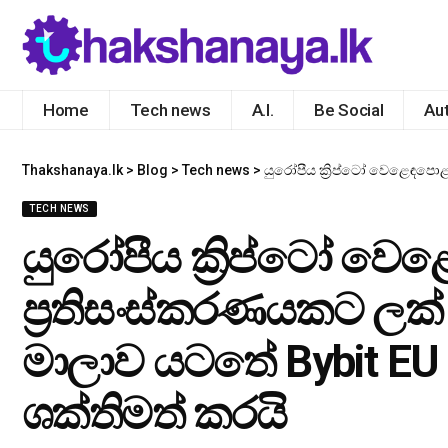
Home
Tech news
A.I.
Be Social
Au
Thakshanaya.lk
>
Blog
>
Tech news
>
යුරෝපීය ක්‍රිප්ටෝ වෙළෙඳපොළ නව නියාමන ප්‍
TECH NEWS
යුරෝපීය ක්‍රිප්ටෝ ව
ප්‍රතිසංස්කරණයකට ලක් 
මාලාව යටතේ Bybit EU 
ශක්තිමත් කරයි