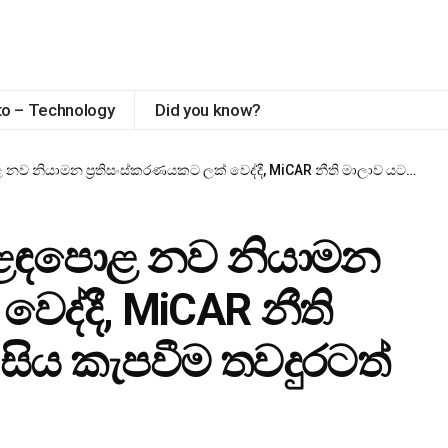
to – Technology
Did you know?
රතිසංස්කරණයකට ලක් වෙද්දී, MiCAR නීති මාලාව යටතේ Bybit EU සිය කැපවීම තවදුරටත් ශක්තිමත් කරයි
ෙළෙඳපොළ නව නියාමන
වෙද්දී, MiCAR නීති
සිය කැපවීම තවදුරටත්