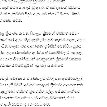
ධාන පෙළේ ක්‍රිප්ටෝ හුවමාරු මධ්‍යස්ථාන
 ගැනීමට නොහැකි වූ අතර, ඒ හේතුවෙන් ඔවුන්ට
වන් පැනවීමට සිදුව ඇත. මේ නිසා මිලියන 10කට
පත්ව සිටිති.
 ක්‍රියාත්මක වන සියලුම ක්‍රිප්ටෝ වත්කම් සේවා
කස් කර ඇත. නිල අනුමැතිය ලබා ගැනීම සඳහා, අදාළ
ස්වාධීන පාලන සහ ආරක්ෂණ ප්‍රමිතීන් පෙන්විය යුතුය,
 කරන ලද පාරිභෝගික ආරක්ෂණ වගකීම්වලට අනුකූල
 හරහා පාරිභෝගිකයන් වෙනුවෙන් ක්‍රිප්ටෝ වත්කම්
්ථාපිත කිරීමේ පූර්ණ අනුමැතිය හිමි වේ.
වැනි වේදිකා නව නීතිවලට මාරු වන අවස්ථාවල දී
විය හැකි බවයි. අවසර නොලත් ක්‍රිප්ටෝ ආයතන තම
දල් හෝ වත්කම් ක්‍රමවත්ව ඉල්ලා අස්කර ගැනීමට
ි ආයතනවල මෙහෙයුම් අඩාල වුවහොත්, එහිදී
 ඇති අවස්ථා ද ඉතා අවම වේ.