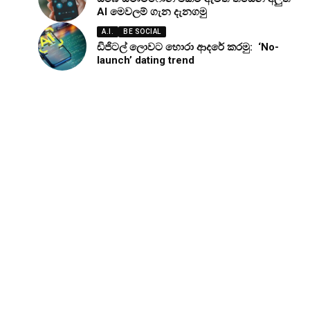
AI මෙවලම් ගැන දැනගමු
A.I.
BE SOCIAL
ඩිජිටල් ලොවට හොරා ආදරේ කරමු: ‘No-
launch’ dating trend