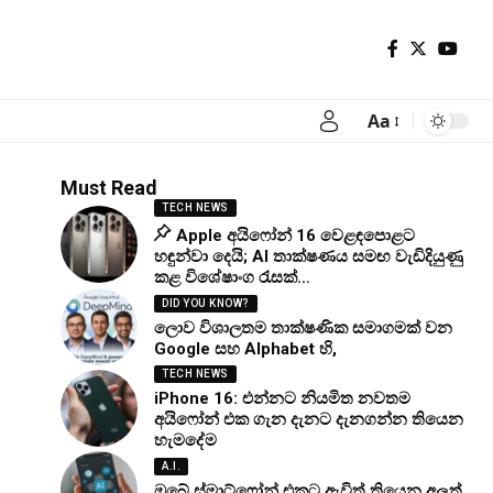
Aa
Must Read
TECH NEWS
Apple අයිෆෝන් 16 වෙළඳපොළට
හඳුන්වා දෙයි; AI තාක්ෂණය සමඟ වැඩිදියුණු
කළ විශේෂාංග රැසක්…
DID YOU KNOW?
ලොව විශාලතම තාක්ෂණික සමාගමක් වන
Google සහ Alphabet හි,
TECH NEWS
iPhone 16: එන්නට නියමිත නවතම
අයිෆෝන් එක ගැන දැනට දැනගන්න තියෙන
හැමදේම
A.I.
ඔබේ ස්මාට්ෆෝන් එකට ඇවිත් තියෙන අලුත්