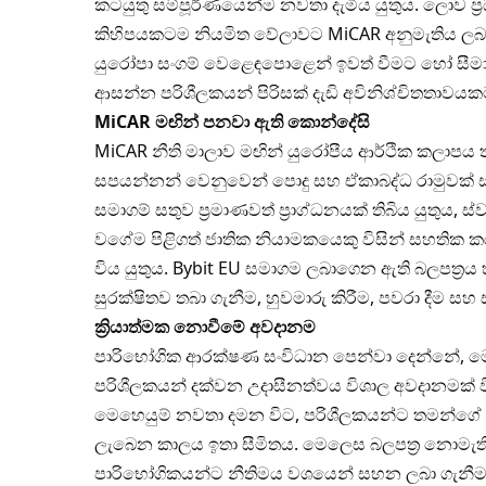
කටයුතු සම්පූර්ණයෙන්ම නවතා දැමිය යුතුය. ලොව ප්‍ර
කිහිපයකටම නියමිත වේලාවට MiCAR අනුමැතිය ලබා
යුරෝපා සංගම් වෙළෙඳපොළෙන් ඉවත් වීමට හෝ සීමා
ආසන්න පරිශීලකයන් පිරිසක් දැඩි අවිනිශ්චිතතාවයකට 
MiCAR
මඟින් පනවා ඇති කොන්දේසි
MiCAR නීති මාලාව මඟින් යුරෝපීය ආර්ථික කලාපය තුළ
සපයන්නන් වෙනුවෙන් පොදු සහ ඒකාබද්ධ රාමුවක් ස
සමාගම් සතුව ප්‍රමාණවත් ප්‍රාග්ධනයක් තිබිය යුතුය, 
වගේම පිළිගත් ජාතික නියාමකයෙකු විසින් සහතික
විය යුතුය. Bybit EU සමාගම ලබාගෙන ඇති බලපත්‍රය
සුරක්ෂිතව තබා ගැනීම, හුවමාරු කිරීම, පවරා දීම සහ ස
ක්‍රියාත්මක නොවීමේ අවදානම
පාරිභෝගික ආරක්ෂණ සංවිධාන පෙන්වා දෙන්නේ, මෙ
පරිශීලකයන් දක්වන උදාසීනත්වය විශාල අවදානමක් 
මෙහෙයුම් නවතා දමන විට, පරිශීලකයන්ට තමන්ගේ මු
ලැබෙන කාලය ඉතා සීමිතය. මෙලෙස බලපත්‍ර නොමැත
පාරිභෝගිකයන්ට නීතිමය වශයෙන් සහන ලබා ගැනීමට