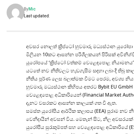
By
Mic
Last updated:
අවසර නොලත් ක්‍රිප්ටෝ හුවමාරු මධ්‍යස්ථාන යුරෝපා
මිලියන 10කට ආසන්න පරිශීලකයන් පිරිසක් අවිනිශ්
යුරෝපයේ ‘ක්‍රිප්ටෝ වත්කම් වෙළෙඳපොළ නියාමනය’ 
යටතේ නව නීතිවලට හැඩගැසීම සඳහා ලබා දී තිබු කාලස
නීතිය පූර්ණ ලෙස බලාත්මක වීමට පෙරම, අවශ්‍ය නියා
හුවමාරු මධ්‍යස්ථාන කිහිපය අතරට Bybit EU GmbH සමා
වෙළෙඳපොළ අධිකාරියෙන් (Financial Market Auth
දැනට වසරකට ආසන්න කාලයක් ගත වී ඇත.
සමස්ත යුරෝපීය ආර්ථික කලාපය (EEA) පුරාම නව නීති
වෙනිදායින් අවසන් විය. මෙතැන් සිට, නිල අවසරයක්
යුරෝපීය සුරැකුම්පත් සහ වෙළෙඳපොළ අධිකාරියේ (