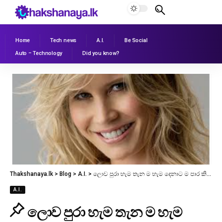
Home
Tech news
A.I.
Be Social
Auto – Technology
Did you know?
Thakshanaya.lk
>
Blog
>
A.I.
>
ලොව පුරා හැම තැන ම හැම දෙනාට ම පාර කියන ඇය!
A.I.
ලොව පුරා හැම තැන ම හැම