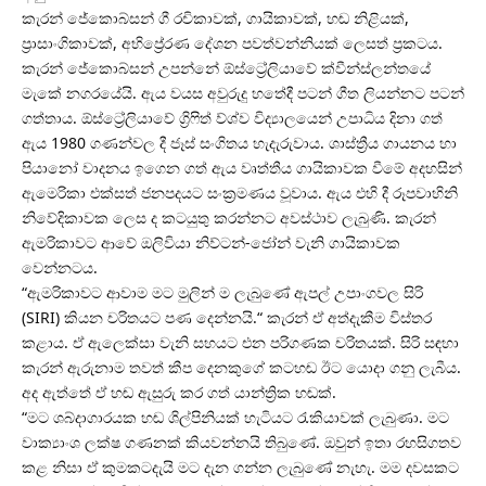
කැරන් ජේකොබ්සන් ගී රචිකාවක්, ගායිකාවක්, හඬ නිළියක්,
ප්‍රාසාංගිකාවක්, අභිප්‍රේරණ දේශන පවත්වන්නියක් ලෙසත් ප්‍රකටය.
කැරන් ජේකොබ්සන් උපන්නේ ඕස්ට්‍රේලියාවේ ක්වීන්ස්ලන්තයේ
මැකේ නගරයේයි. ඇය වයස අවුරුදු හතේදී පටන් ගීත ලියන්නට පටන්
ගත්තාය. ඕස්ට්‍රේලියාවේ ග්‍රිෆිත් ව්ශ්ව විද්‍යාලයෙන් උපාධිය දිනා ගත්
ඇය 1980 ගණන්වල දී ජෑස් සංගිතය හැදැරුවාය. ශාස්ත්‍රීය ගායනය හා
පියානෝ වාදනය ඉගෙන ගත් ඇය වෘත්තීය ගායිකාවක වීමේ අදහසින්
ඇමෙරිකා එක්සත් ජනපදයට සංක්‍රමණය වූවාය. ඇය එහි දී රූපවාහිනි
නිවේදිකාවක ලෙස ද කටයුතු කරන්නට අවස්ථාව ලැබුණි. කැරන්
ඇමරිකාවට ආවේ ඔලිවියා නිව්ටන්-ජෝන් වැනි ගායිකාවක
වෙන්නටය.
“ඇමරිකාවට ආවාම මට මුලින් ම ලැබුණේ ඇපල් උපාංගවල සිරි
(SIRI) කියන චරිතයට පණ දෙන්නයි.“ කැරන් ඒ අත්දැකීම විස්තර
කළාය. ඒ ඇලෙක්සා වැනි සහයට එන පරිගණක චරිතයක්. සිරි සඳහා
කැරන් ඇරුනාම තවත් කීප දෙනකුගේ කටහඬ ඊට යොදා ගනු ලැබීය.
අද ඇත්තේ ඒ හඬ ඇසුරු කර ගත් යාන්ත්‍රික හඬක්.
“මට ශබ්දාගාරයක හඬ ශිල්පිනියක් හැටියට රැකියාවක් ලැබුණා. මට
වාක්‍යාංශ ලක්ෂ ගණනක් කියවන්නයි තිබුණේ. ඔවුන් ඉතා රහසිගතව
කළ නිසා ඒ කුමකටදැයි මට දැන ගන්න ලැබුණේ නැහැ. මම දවසකට