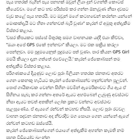
පැය හතරක් බැගින් පැය පනහක් ඔවුන් ලියා දුන් වගන්ති කොටස්
කියෙව්වා. මගේ කට හඬ පරිස්සම් කර ගන්න ඕනෑවුණ නිසා දවසට
වැඩ කළේ පැය හතරයි. මට ඔවුන් මගේ කටහඬෙන් කරන්න යන්නේ
මොකක්දැයි මට හිතා ගන්නවත් බැරි වුණා“ කැරන් ඒ අමුතු අත්දැකීම
විස්තර කළාය.
‘වසර කීපයකට පස්සේ මිතුරකු සමග වාහනයක යද්දී එයා කිව්වා,
“ඔයා අපේ GPS එකේ ඉන්නවා“ කියලා. මට එක සක්‍රිය කරලා
පෙන්නුවා. මම පුදුමයෙනුත් පුදුමයට පත් වුණා. පාර කියන GPS Girl
මමයි කියලා දැන ගත්තේ එවේලෙයි.‘ කැරන් ජේකොබ්සන් තම
අත්දැකීම විස්තර කළාය.
පරිගණකයේ දියුණුව ලොව පුරා බිලියන හතරක ජනතාව අතරට
ගෙන කෙනකු හැටියට කැරන් ජේකොබ්සන්ව හඳුන්වන්න පුලුවන්.
පොප් ගායිකාවක වෙන්න සිහින මවමින් ඇමෙරිකාවට ගිය ඇය ඒ
සිහිනය සැබෑ කර ගන්නා අතරේ ඇයට අහම්බෙන් ලැබුණු අවස්ථාව
නිසා ඇයට තවත් අතකින් ලෝක ප්‍රකට වන්නට අවස්ථාව
සැලසුණේය. ඒ ඇයගේ රන්වන් කටහඬ නිසයි. ලොව පුරා රටවල
වාහන පදවන ජනතාව අද නිවරදිව මග සොයා ගෙන යන්නේ ඇගේ
රන්වන් කටහඬ ඔස්සේයි.
කැරන් ජේකොබ්සන්ගෙන් එයාගේ අත්දැකීම් අහන්න කැමති නම්
පහත වීඩියෝව බලන්න