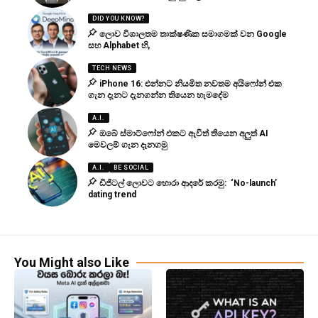
DID YOU KNOW?
ලොව විශාලතම තාක්ෂණික සමාගමක් වන Google
සහ Alphabet හි,
TECH NEWS
iPhone 16: එන්නට නියමිත නවතම අයිෆෝන් එක
ගැන දැනට දැනගන්න තියෙන හැමදේම
A.I.
ඔබේ ස්මාට්ෆෝන් එකට ඇවිත් තියෙන අලුත් AI
මෙවලම් ගැන දැනගමු
A.I.
BE SOCIAL
ඩිජිටල් ලොවට හොරා ආදරේ කරමු: ‘No-launch’
dating trend
You Might also Like