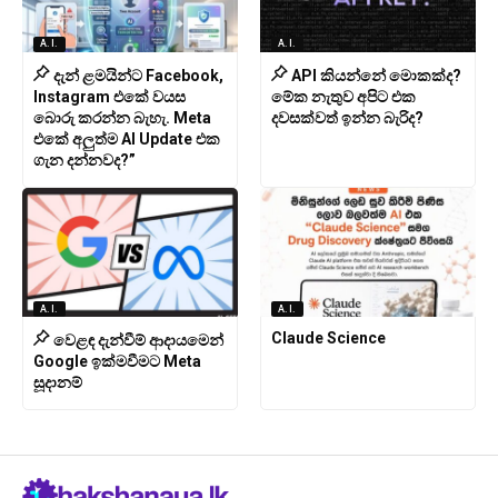
A.I.
A.I.
දැන් ළමයින්ට Facebook,
API කියන්නේ මොකක්ද?
Instagram එකේ වයස
මේක නැතුව අපිට එක
බොරු කරන්න බැහැ. Meta
දවසක්වත් ඉන්න බැරිද?
එකේ අලුත්ම AI Update එක
ගැන දන්නවද?”
A.I.
A.I.
Claude Science
වෙළඳ දැන්වීම් ආදායමෙන්
Google ඉක්මවීමට Meta
සූදානම්