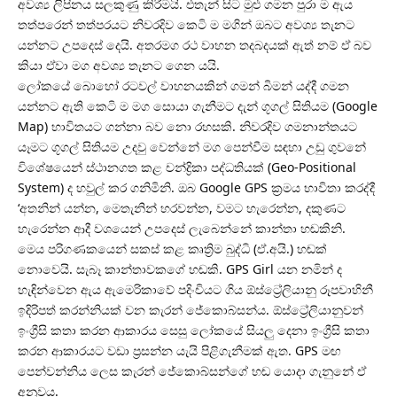
අවශ්‍ය ලිපිනය සලකුණු කිරීමයි. එතැන් සිට මුළු ගමන පුරා ම ඇය
තත්පරෙන් තත්පරයට නිවරදිව කෙටි ම මගින් ඔබට අවශ්‍ය තැනට
යන්නට උපදෙස් දෙයි. අතරමග රථ වාහන තදබදයක් ඇත් නම් ඒ බව
කියා ඒවා මග අවශ්‍ය තැනට ගෙන යයි.
ලෝකයේ බොහෝ රටවල් වාහනයකින් ගමන් බිමන් යද්දී ගමන
යන්නට ඇති කෙටි ම මග සොයා ගැනීමට දැන් ගූගල් සිතියම (Google
Map) භාවිතයට ගන්නා බව නො රහසකි. නිවරදිව ගමනාන්තයට
යෑමට ගූගල් සිතියම උදවු වෙන්නේ මග පෙන්වීම සඳහා උඩු ගුවනේ
විශේෂයෙන් ස්ථානගත කළ චන්ද්‍රිකා පද්ධතියක් (Geo-Positional
System) ද හවුල් කර ගනිමිනි. ඔබ Google GPS ක්‍රමය භාවිතා කරද්දී
‘අතනින් යන්න, මෙතැනින් හරවන්න, වමට හැරෙන්න, දකුණට
හැරෙන්න ආදී වශයෙන් උපදෙස් ලැබෙන්නේ කාන්තා හඬකිනි.
මෙය පරිගණකයෙන් සකස් කළ කෘත්‍රිම බුද්ධි (ඒ.අයි.) හඬක්
නොවෙයි. සැබෑ කාන්තාවකගේ හඬකි. GPS Girl යන නමින් ද
හැඳින්වෙන ඇය ඇමෙරිකාවේ පදිංචියට ගිය ඕස්ට්‍රේලියානු රූපවාහිනී
ඉදිරිපත් කරන්නියක් වන කැරන් ජේකොබ්සන්ය. ඕස්ට්‍රේලියානුවන්
ඉංග්‍රීසි කතා කරන ආකාරය සෙසු ලෝකයේ සියලු දෙනා ඉංග්‍රීසි කතා
කරන ආකාරයට වඩා ප්‍රසන්න යැයි පිළිගැනීමක් ඇත. GPS මඟ
පෙන්වන්නිය ලෙස කැරන් ජේකොබ්සන්ගේ හඬ යොදා ගැනුනේ ඒ
අනුවය.