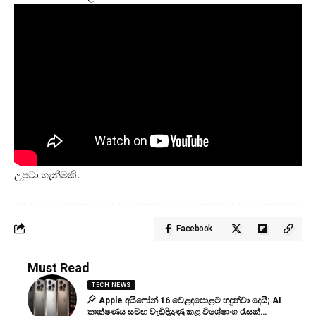
උපුටා ගැනීමකි.
Facebook
Must Read
TECH NEWS
Apple අයිෆෝන් 16 වෙළඳපොළට හඳුන්වා දෙයි; AI
තාක්ෂණය සමඟ වැඩිදියුණු කළ විශේෂාංග රැසක්…