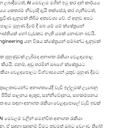
 ලබාදීමටත්, Al මෙවලම මගින් ඉටු කර දුන් කාර්යය
යය කෙතරම් නිවැරදි දැයි තක්සේරු කර ගැනීමටත්,
‍රවීණ දැනුමක් තිබීම අත්‍යවශ්‍ය වේ. ඒ අනුව අපට
 මුහුණ දීමේ දී ඔබ යම් යම් ක්ෂේත්‍රයන්
ම නාස්තියක් හෝ වැඩකට නැති යමක් නොවන බවයි.
gineering යන විෂය ක්ෂේත්‍රයන් සම්බන්ධ දැනුමක්
ික පුහුණුවක් ලැබීමද අනාගත රැකියා වෙළඳපොළ
ියයි. එනම්, අඩු තරමින් ඔබගේ ක්ෂේත්‍රයට
ැකියා වෙළඳපොලට විශ්වාසයෙන් යුතුව මුහුණ දීමට
කුසලතාවයන්ට අනාගතයේදී වැඩි ඉල්ලුමක් ලැබෙනු
, පිරිස් පාලනය ඇතුළු, සන්නිවේදනය, සහකම්පනය
හිත අය සඳහා අනාගත රැකියා වෙළඳපොලේ වැඩි ඉඩක්
l මෙවලම් වලින් සමන්විත අනාගත රැකියා
. ඒ සඳහා සූදානම් වීමට තවමත් ඔබට වෙලාව තිබේ!