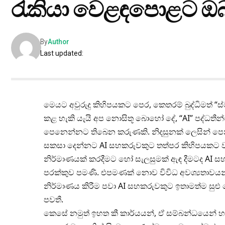
රැකියා වෙළඳපොළට ඔබ 
By
Author
Last updated:
මෙයට අවුරුදු කිහිපයකට පෙර, කෙතරම් බුද්ධිමත් 
කළ හැකි යැයි අප නොසිතූ බොහෝ දේ, “AI” පද්ධතීන
පෙනෙන්නට තිබෙන කරුණකි. නිදසුනක් ලෙසින් පෙ
සකසා දෙන්නට AI සහකරුවකුට තත්පර කිහිපයකට වඩා
නිර්මාණයක් කරදීමට හෝ සැලසුමක් ඇඳ දීමටද AI
පරක්කුව පමණි. එපමණක් නොව විවිධ අවශ්‍යතාවයන්
නිර්මාණය කිරීම පවා AI සහකරුවකුට ඉතාමත්ම සුළු ද
පවතී.
කෙසේ නමුත් ඉහත කී කාර්යයන්, ඒ සම්බන්ධයෙන් හසල