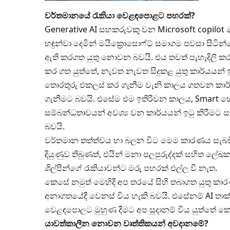
වර්තමානයේ රැකියා වෙළඳපොළට පහරක්?
Generative AI සහකරුවකු වන Microsoft copilot 
හඳුන්වා දෙමින් මයික්‍රොසොෆ්ට් සමාගම පවසා සිටින
ඇති කරගත යුතු නොවන බවයි. එය තවත් පැහැදිලි ක
කර ගත යුත්තේ, නැවත නැවත සිදුකළ යුතු කාර්යයන්
තොරතුරු එකලස් කර ගැනීම වැනි කාලය ගතවන කාර්යය
ගැනීමට බවයි. එසේම එම ඉතිරිවන කාලය, Smart හෝ
සම්බන්ධතාවයන් අවශ්‍ය වන කාර්යයන් ඉටු කිරීමට ස
බවයි.
වර්තමාන තත්ත්වය හා බලන විට මෙම කාරණය සැබවි
දියුණුව තිබුණත්, එයින් මනා පලපුරුද්දක් සහිත ල
ශිල්පීන්ගේ රැකියාවන්ට මරු පහරක් එල්ල වී නැත.
කෙසේ නමුත් මෙහිදී අප තරයේ සිහි තබාගත යුතු ක
අනාගතයේදී වෙනස් විය හැකි බවයි. එසේනම් AI ත
වෙළඳපොලට මුහුණ දීමට අප සූදානම් විය යුත්තේ ක
යාවත්කාලීන නොවන වෘත්තිකයන් අවදානමේ?