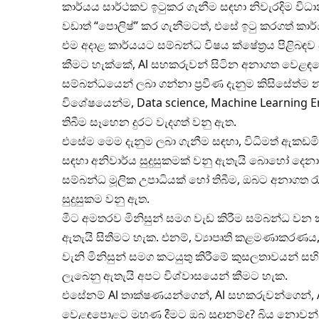
කාර්යය සාර්ථකව ඉටුකර ගැනීම සඳහා නිවැරදිම විධාන
වඩාත් “පොලිෂ්” කර ගැනීමටත්, එසේ ඉටු කරගත් කාර්
එම අදාළ කාර්යයට සම්බන්ධ විෂය ක්ෂේත්‍රය පිළිබඳව ප්
කීමට හැක්කේ, Al සහකරුවන් සිටින අනාගත වෙළඳපොළට
සම්බන්ධයෙන් ලබා ගන්නා ප්‍රවීණ දැනුම කිසිසේත්
විශේෂයෙන්ම, Data science, Machine Learning En
තිබීම සෑහෙන දුරට වැදගත් වනු ඇත.
එසේම මෙම දැනුම ලබා ගැනීම සඳහා, විධිමත් ඇකඩම
සඳහා අනිවාර්ය සුදුසුකමක් වනු ඇතැයි බොහෝ දෙනා ක
සම්බන්ධ මූලික උපාධියක් හෝ තිබීම, ඔබට අනාගත ර
සුදුසුකම වනු ඇත.
මීට අමතරව මිනිසුන් සමග වැඩ කිරීම සම්බන්ධ වන 
ඇතැයි සිතීමට හැක. එනම්, ව්‍යාපෘති කළමණාකරණය
වැනි මිනිසුන් සමග කටයුතු කිරීමේ කුසලතාවයන් ස
ලැබෙනු ඇතැයි අපට විශ්වාසයෙන් කීමට හැක.
එසේනම් Al තාක්ෂණයන්ගෙන්, Al සහකරුවන්ගෙන්, A
වෙළඳපොළට මුහුණ දීමට ඔබ සූදානම්ද? බිය නොවන්න