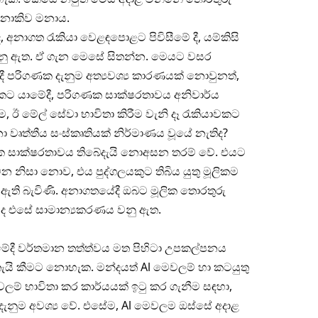
 නොකිව මනාය.
අනාගත රැකියා වෙළඳපොළට පිවිසීමේ දී, යම්කිසි
් වනු ඇත. ඒ ගැන මෙසේ සිතන්න. මෙයට වසර
 පරිගණක දැනුම අත්‍යවශ්‍ය කාරණයක් නොවුනත්,
ට යාමේදී, පරිගණක සාක්ෂරතාවය අනිවාර්ය
, ඊ මේල් සේවා භාවිතා කිරීම වැනි දෑ රැකියාවකට
ා වෘත්තීය සංස්කෘතියක් නිර්මාණය වූයේ නැතිද?
ක සාක්ෂරතාවය තිබේදැයි නොඅසන තරම් වේ. එයට
නිසා නොව, එය පුද්ගලයකුට තිබිය යුතු මූලිකම
ඇති බැවිණි. අනාගතයේදී ඔබට මූලික තොරතුරු
බීමද එසේ සාමාන්‍යකරණය වනු ඇත.
ේදී වර්තමාන තත්ත්වය මත පිහිටා උපකල්පනය
ැයි කීමට නොහැක. මන්දයත් Al මෙවලම් හා කටයුතු
් භාවිතා කර කාර්යයක් ඉටු කර ගැනීම සඳහා,
දැනුම අවශ්‍ය වේ. එසේම, Al මෙවලම ඔස්සේ අදාළ