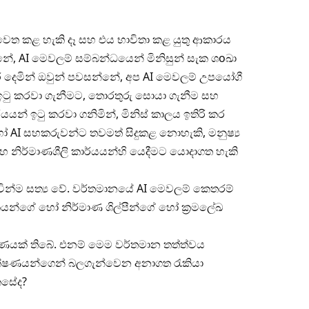
වෙත කළ හැකි දෑ සහ එය භාවිතා කළ යුතු ආකාරය
්නේ, AI මෙවලම් සම්බන්ධයෙන් මිනිසුන් සැක ශoඛා
ර දෙමින් ඔවුන් පවසන්නේ, අප AI මෙවලම් උපයෝගී
 ඉටු කරවා ගැනීමට, තොරතුරු සොයා ගැනීම සහ
න් ඉටු කරවා ගනිමින්, මිනිස් කාලය ඉතිරි කර
 AI සහකරුවන්ට තවමත් සිදුකළ නොහැකි, මනුෂ්‍ය
හ නිර්මාණශීලි කාර්යයන්හි යෙදීමට යොදාගත හැකි
න්ම සත්‍ය වේ. වර්තමානයේ AI මෙවලම් කෙතරම්
ේඛකයන්ගේ හෝ නිර්මාණ ශිල්පීන්ගේ හෝ ක්‍රමලේඛ
ාරණයක් තිබේ. එනම් මෙම වර්තමාන තත්ත්වය
ාක්ෂණයන්ගෙන් බලගැන්වෙන අනාගත රැකියා
ෙසේද?