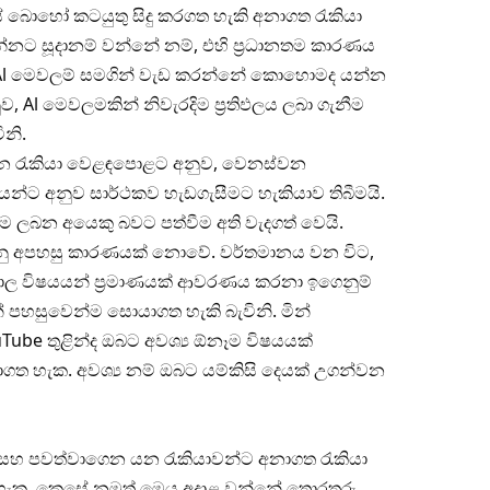
සේ බොහෝ කටයුතු සිදු කරගත හැකි අනාගත රැකියා
ට සූදානම් වන්නේ නම්, එහි ප්‍රධානතම කාරණය
කවම Al මෙවලම් සමගින් වැඩ කරන්නේ කොහොමද යන්න
, Al මෙවලමකින් නිවැරදිම ප්‍රතිඵලය ලබා ගැනීම
ිනි.
වන රැකියා වෙළඳපොළට අනුව, වෙනස්වන
්ට අනුව සාර්ථකව හැඩගැසීමට හැකියාව තිබීමයි.
 ලබන අයෙකු බවට පත්වීම අති වැදගත් වෙයි.
නු අපහසු කාරණයක් නොවේ. වර්තමානය වන විට,
විශාල විෂයයන් ප්‍රමාණයක් ආවරණය කරනා ඉගෙනුම්
 පහසුවෙන්ම සොයාගත හැකි බැවිනි. මින්
be තුළින්ද ඔබට අවශ්‍ය ඕනෑම විෂයයක්
ත හැක. අවශ්‍ය නම් ඔබට යම්කිසි දෙයක් උගන්වන
සහ පවත්වාගෙන යන රැකියාවන්ට අනාගත රැකියා
හැක. කෙසේ නමුත් මෙය අදාළ වන්නේ තොරතුරු