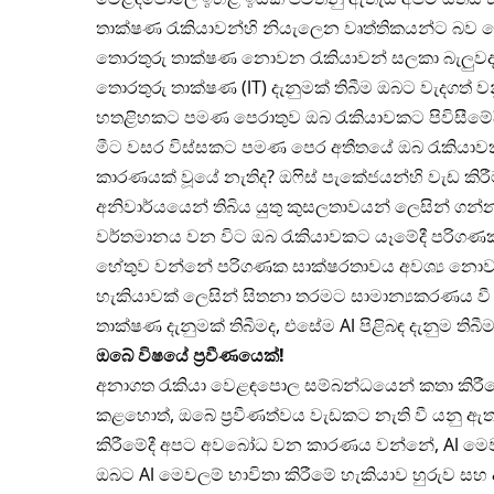
තාක්ෂණ රැකියාවන්හි නියැලෙන වෘත්තිකයන්ට බව
තොරතුරු තාක්ෂණ නොවන රැකියාවන් සලකා බැලුවද, 
තොරතුරු තාක්ෂණ (lT) දැනුමක් තිබීම ඔබට වැදගත
හතළිහකට පමණ පෙරාතුව ඔබ රැකියාවකට පිවිසීමේදී
මීට වසර විස්සකට පමණ පෙර අතීතයේ ඔබ රැකියාවක
කාරණයක් වූයේ නැතිද? ඔෆිස් පැකේජයන්හි වැඩ කිරීම
අනිවාර්යයෙන් තිබිය යුතු කුසලතාවයන් ලෙසින් ගන්න
වර්තමානය වන විට ඔබ රැකියාවකට යෑමේදී පරිගණ
හේතුව වන්නේ පරිගණක සාක්ෂරතාවය අවශ්‍ය නොවන 
හැකියාවක් ලෙසින් සිතනා තරමට සාමාන්‍යකරණය වී 
තාක්ෂණ දැනුමක් තිබීමද, එසේම Al පිළිබඳ දැනුම ති
ඔබේ විෂයේ ප්‍රවීණයෙක්!
අනාගත රැකියා වෙළඳපොල සම්බන්ධයෙන් කතා කිරීම
කළහොත්, ඔබේ ප්‍රවීණත්වය වැඩකට නැති වී යනු ඇත
කිරීමේදී අපට අවබෝධ වන කාරණය වන්නේ, Al මෙවලම
ඔබට Al මෙවලම් භාවිතා කිරීමේ හැකියාව හුරුව සහ 