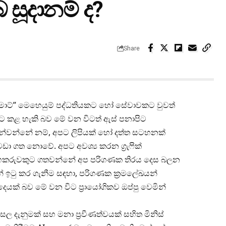
සූදානම් ද?
Share
“ස්මාට්” මෙහෙයුම් පද්ධතියකට හෝ සේවාවකට වුවත්
්ට කළ හැකි බව මේ වන විටත් ඇස් පනාපිට
න්වන්නේ නම්, අපට ලිපියක් හෝ දත්ත සටහනක්
 ගත නොවේ. අපට අවශ්‍ය කරන ග්‍රැෆික්
 සහකරුවකුට ගතවන්නේ අප පරිගණක තිරය දෙස බලන
 ඉටු කර ගැනීම සඳහා, පරිගණක ක්‍රමලේඛයන්
ෙයක් බව මේ වන විට ප්‍රායෝගිකව ඔප්පු වෙමින්
 දැනුමක් සහ මනා ප්‍රවීණත්වයක් සහිත මිනිස්