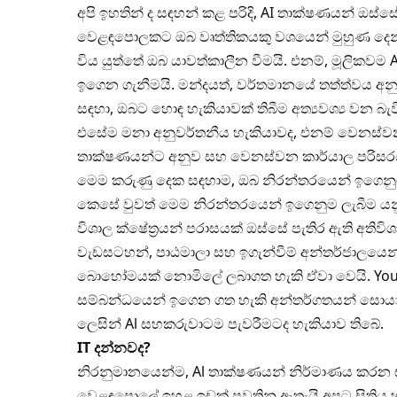
අපි ඉහතින් ද සඳහන් කළ පරිදි, AI තාක්ෂණයන් ඔස්
වෙළඳපොලකට ඔබ වෘත්තිකයකු වශයෙන් මුහුණ දෙන්න
විය යුත්තේ ඔබ යාවත්කාලීන වීමයි. එනම්, මූලි
ඉගෙන ගැනීමයි. මන්දයත්, වර්තමානයේ තත්ත්වය අනුව
සඳහා, ඔබට හොඳ හැකියාවක් තිබීම අත්‍යවශ්‍ය වන බැව
එසේම මනා අනුවර්තනීය හැකියාවද, එනම් වෙනස්
තාක්ෂණයන්ට අනුව සහ වෙනස්වන කාර්යාල පරිසරයන
මෙම කරුණු දෙක සඳහාම, ඔබ නිරන්තරයෙන් ඉගෙනුම
කෙසේ වුවත් මෙම නිරන්තරයෙන් ඉගෙනුම ලැබීම ය
විශාල ක්ෂේත්‍රයන් පරාසයක් ඔස්සේ පැතිර ඇති අති
වැඩසටහන්, පාඨමාලා සහ ඉගැන්වීම් අන්තර්ජාලයෙන්
බොහෝමයක් නොමිලේ ලබාගත හැකි ඒවා වෙයි. YouTu
සම්බන්ධයෙන් ඉගෙන ගත හැකි අන්තර්ගතයන් සොයාග
ලෙසින් Al සහකරුවාටම පැවරීමටද හැකියාව තිබේ.
IT දන්නවද?
නිරනුමානයෙන්ම, Al තාක්ෂණයන් නිර්මාණය කරන 
වෙළඳපොලේ ඉහළ ඉඩක් පවතිනු ඇතැයි අපට සිතිය 