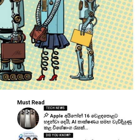
Must Read
TECH NEWS
Apple අයිෆෝන් 16 වෙළඳපොළට
හඳුන්වා දෙයි; AI තාක්ෂණය සමඟ වැඩිදියුණු
කළ විශේෂාංග රැසක්…
DID YOU KNOW?