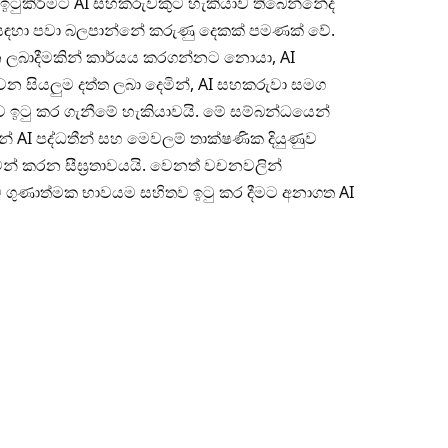
ඉටුකිරීමට AI සහකරුවකුට හැකියාව තිබෙන්නේද
් ඒ සඳහා පවා බලපාන්නේ කරුණු දෙකක් පමණක් වේ.
න ලබාදීමකින් කාර්යය කරගන්නට නොයා, AI
වන සියලුම දත්ත ලබා දෙමින්, AI සහකරුවා සමග
ණව ඉටු කර ගැනීමේ හැකියාවයි. මේ සම්බන්ධයෙන්
 AI පද්ධතීන් සහ මෙවලම් තාක්ෂණික දියුණුව
න් කරන සීඝ්‍රතාවයයි. වෙනත් වචනවලින්
එම ගුණාත්මක භාවයම සහිතව ඉටු කර දීමට අනාගත AI