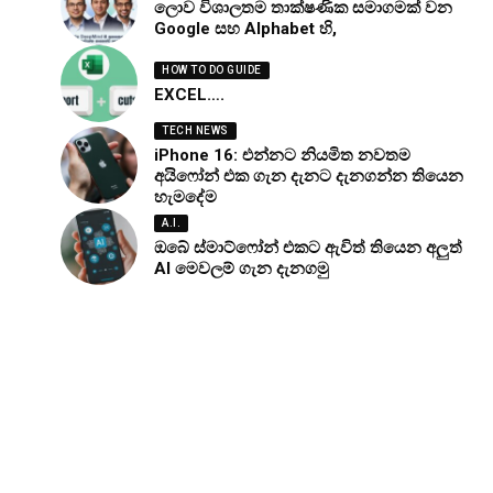
ලොව විශාලතම තාක්ෂණික සමාගමක් වන
Google සහ Alphabet හි,
HOW TO DO GUIDE
EXCEL….
TECH NEWS
iPhone 16: එන්නට නියමිත නවතම
අයිෆෝන් එක ගැන දැනට දැනගන්න තියෙන
හැමදේම
A.I.
ඔබේ ස්මාට්ෆෝන් එකට ඇවිත් තියෙන අලුත්
AI මෙවලම් ගැන දැනගමු