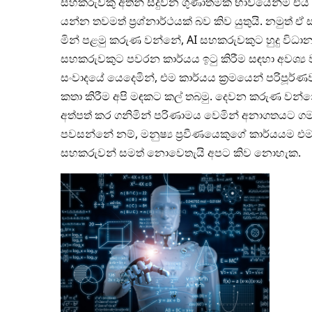
සහකරුවකු අතින් සිදුවන ගුණාත්මක භාවයෙන්ම එය 
යන්න තවමත් ප්‍රශ්නාර්ථයක් බව කිව යුතුයි. නමුත
මින් පළමු කරුණ වන්නේ, AI සහකරුවකුට හුදු විධා
සහකරුවකුට පවරන කාර්යය ඉටු කිරීම සඳහා අවශ්‍ය 
සංවාදයේ යෙදෙමින්, එම කාර්යය ක්‍රමයෙන් පරිපූර්
කතා කිරීම අපි මඳකට කල් තබමු. දෙවන කරුණ වන්නේ
අත්පත් කර ගනිමින් පරිණාමය වෙමින් අනාගතයට ගම
පවසන්නේ නම්, මනුෂ්‍ය ප්‍රවීණයෙකුගේ කාර්යයම 
සහකරුවන් සමත් නොවෙතැයි අපට කිව නොහැක.