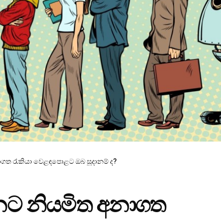
ගත රැකියා වෙළඳපොළට ඔබ සූදානම් ද?
නට නියමිත අනාගත