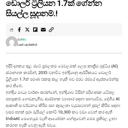
ඩොලර් ට්‍රිලියන 1.7ක් ගේන්න
සියල්ල සූදානම්.!
By
Mic
Last updated:
ඉදිරි දශකය තුළ රටේ ප්‍රබලතම මෙවලමක් ලෙස කෘත්‍රිම බුද්ධිය (AI)
ස්ථානගත කරමින්, 2035 වනවිට ඉන්දියානු ආර්ථිකයට ඩොලර්
ට්‍රිලියන 1.7ක් පමණ එකතු කළ හැකි බව එරට රජයේ ඇස්තමේන්තු
කර තිබේ.
ඉන්දීය මාධ්‍ය වාර්තා කරන්නේ, ඉන්දියාව විසින් පරිගණක යටිතල
පහසුකම් ගොඩනැගීම, ආරම්භක ව්‍යාපාර සඳහා සහායවීම, දේශීය AI
ආකෘති සංවර්ධනය කිරීම සහ කුසලතා වැඩසටහන් පුළුල් කිරීම සඳහා
වසර පහක් පුරා රුපියල් කෝටි 10,300 කට වඩා වෙන් කර ඇති
IndiaAI මෙහෙයුම වැනි ආයෝජන හේතුවෙන් මෙම ප්‍රතිඵල ළඟා
කරගත හැකි වෙනු ඇති බවය.