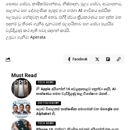
සෞඛ්‍ය සේවා, කෘෂිකර්මාන්තය, නිෂ්පාදන, මූල්‍ය සේවා, අධ්‍යාපනය,
පාලනය සහ දේශගුණික ඇතුළු අංශ හරහා AI භාවිතය ආර්ථික
බලපෑමට හේතුවනු ඇති අතර, එහිදී ස්වයංක්‍රීයකරණය සහ දත්ත මත
පදනම් වූ තීරණ ගැනීම දැනටමත් ඵලදායිතාව සහ සේවා සැපයීම
වැඩිදියුණු කර ඇති බවද සඳහන් කරයි.
උපුටා ගැනීම: Aperata
Facebook
Must Read
TECH NEWS
Apple අයිෆෝන් 16 වෙළඳපොළට හඳුන්වා දෙයි; AI
තාක්ෂණය සමඟ වැඩිදියුණු කළ විශේෂාංග රැසක්…
DID YOU KNOW?
ලොව විශාලතම තාක්ෂණික සමාගමක් වන Google සහ
Alphabet හි,
TECH NEWS
iPhone 16: එන්නට නියමිත නවතම අයිෆෝන් එක ගැන