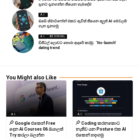
දැනට දැනගන්න තියෙන හැමදේම
A.I.
ඔබේ ස්මාට්ෆෝන් එකට ඇවිත් තියෙන අලුත් AI මෙවලම්
ගැන දැනගමු
A.I.
BE SOCIAL
ඩිජිටල් ලොවට හොරා ආදරේ කරමු: ‘No-launch’
dating trend
You Might also Like
A.I.
A.I.
Google එකෙන් Free
Coding කරනකොට
දෙන Ai Courses 06 ඔයාලත්
නැතිව යන Posture එක AI
Try කරලා බලන්න
එකෙන් හදාගමු