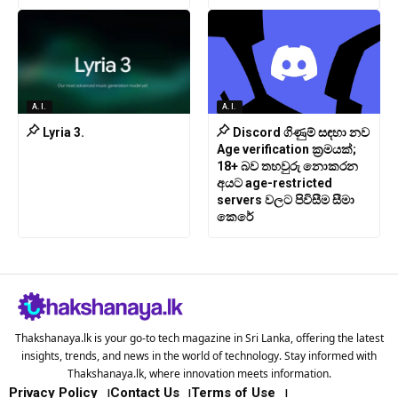
A.I.
A.I.
Lyria 3.
Discord ගිණුම් සඳහා නව
Age verification ක්‍රමයක්;
18+ බව තහවුරු නොකරන
අයට age-restricted
servers වලට පිවිසීම සීමා
කෙරේ
Thakshanaya.lk is your go-to tech magazine in Sri Lanka, offering the latest
insights, trends, and news in the world of technology. Stay informed with
Thakshanaya.lk, where innovation meets information.
Privacy Policy
Contact Us
Terms of Use