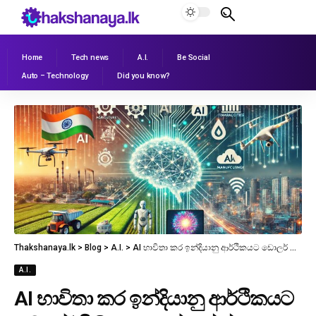
Home
Tech news
A.I.
Be Social
Auto – Technology
Did you know?
Thakshanaya.lk
>
Blog
>
A.I.
>
AI භාවිතා කර ඉන්දියානු ආර්ථිකයට ඩොලර් ට්‍රිලියන 1.7ක් ගේන්න සියල්ල සූදානම්.!
A.I.
AI භාවිතා කර ඉන්දියානු ආර්ථිකයට