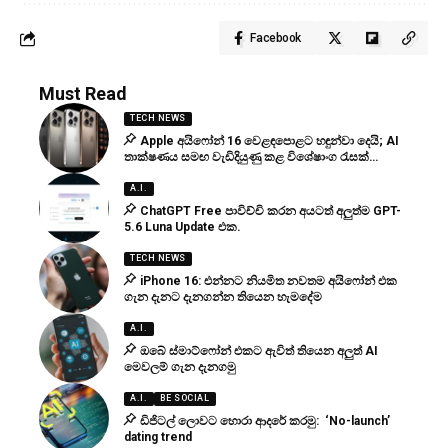
Facebook
Must Read
TECH NEWS
Apple අයිෆෝන් 16 වෙළඳපොළට හඳුන්වා දෙයි; AI
තාක්ෂණය සමඟ වැඩිදියුණු කළ විශේෂාංග රැසක්…
A.I.
ChatGPT Free පාවිච්චි කරන අයටත් අලුත්ම GPT-
5.6 Luna Update එක.
TECH NEWS
iPhone 16: එන්නට නියමිත නවතම අයිෆෝන් එක
ගැන දැනට දැනගන්න තියෙන හැමදේම
A.I.
ඔබේ ස්මාට්ෆෝන් එකට ඇවිත් තියෙන අලුත් AI
මෙවලම් ගැන දැනගමු
A.I.
BE SOCIAL
ඩිජිටල් ලොවට හොරා ආදරේ කරමු: ‘No-launch’
dating trend