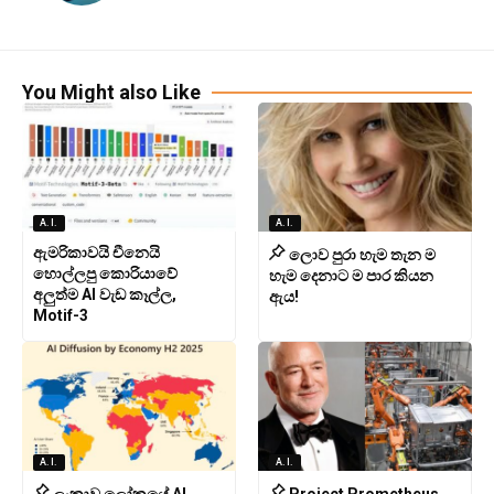
You Might also Like
A.I.
A.I.
ඇමරිකාවයි චීනෙයි
ලොව පුරා හැම තැන ම
හොල්ලපු කොරියාවේ
හැම දෙනාට ම පාර කියන
අලුත්ම AI වැඩ කෑල්ල,
ඇය!
Motif-3
A.I.
A.I.
ලංකාව ලෝකයේ AI
Project Prometheus