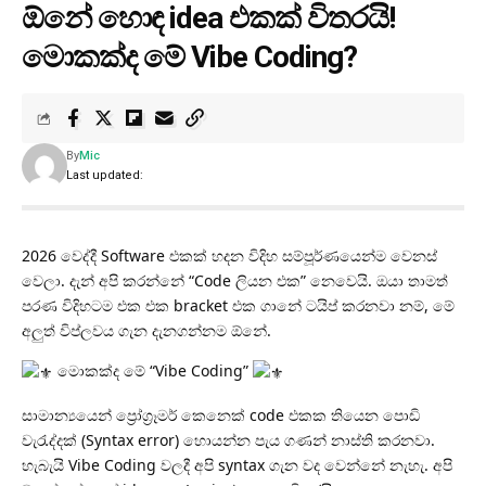
ඕනේ හොඳ idea එකක් විතරයි!
මොකක්ද මේ Vibe Coding?
By
Mic
Last updated:
2026 වෙද්දී Software එකක් හදන විදිහ සම්පූර්ණයෙන්ම වෙනස්
වෙලා. දැන් අපි කරන්නේ “Code ලියන එක” නෙවෙයි. ඔයා තාමත්
පරණ විදිහටම එක එක bracket එක ගානේ ටයිප් කරනවා නම්, මේ
අලුත් විප්ලවය ගැන දැනගන්නම ඕනේ.
මොකක්ද මේ “Vibe Coding”
සාමාන්‍යයෙන් ප්‍රෝග්‍රෑමර් කෙනෙක් code එකක තියෙන පොඩි
වැරැද්දක් (Syntax error) හොයන්න පැය ගණන් නාස්ති කරනවා.
හැබැයි Vibe Coding වලදී අපි syntax ගැන වද වෙන්නේ නැහැ. අපි