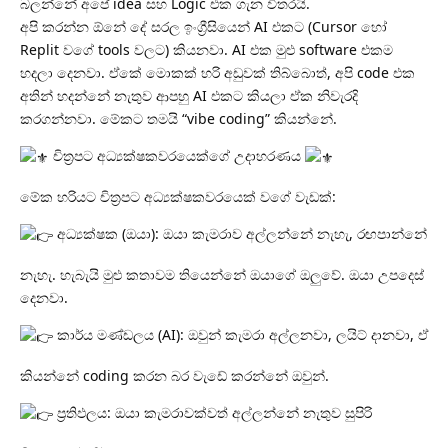
බලන්නේ අපේ idea සහ Logic එක ගැන විතරයි.
අපි කරන්න ඕනේ දේ සරල ඉංග්‍රීසියෙන් AI එකට (Cursor හෝ
Replit වගේ tools වලට) කියනවා. AI එක මුළු software එකම
හදලා දෙනවා. ඒකේ මොකක් හරි අඩුවක් තිබ්බොත්, අපි code එක
අතින් හදන්නේ නැතුව ආපහු AI එකට කියලා ඒක නිවැරදි
කරගන්නවා. මේකට තමයි “vibe coding” කියන්නේ.
චිත්‍රපට අධ්‍යක්ෂකවරයෙක්ගේ උදාහරණය
මේක හරියට චිත්‍රපට අධ්‍යක්ෂකවරයෙක් වගේ වැඩක්:
අධ්‍යක්ෂක (ඔයා): ඔයා කැමරාව අල්ලන්නේ නැහැ, රඟපාන්නේ
නැහැ. හැබැයි මුළු කතාවම තියෙන්නේ ඔයාගේ ඔලුවේ. ඔයා උපදෙස්
දෙනවා.
කාර්ය මණ්ඩලය (AI): ඔවුන් කැමරා අල්ලනවා, ලයිට් දානවා, ඒ
කියන්නේ coding කරන බර වැඩේ කරන්නේ ඔවුන්.
ප්‍රතිඵලය: ඔයා කැමරාවක්වත් අල්ලන්නේ නැතුව සුපිරි