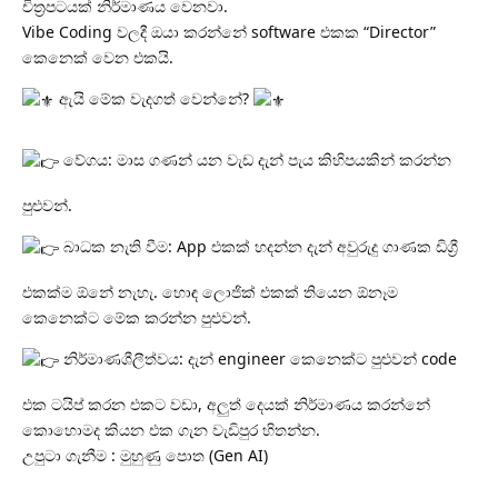
චිත්‍රපටයක් නිර්මාණය වෙනවා.
Vibe Coding වලදී ඔයා කරන්නේ software එකක “Director”
කෙනෙක් වෙන එකයි.
ඇයි මේක වැදගත් වෙන්නේ?
වේගය: මාස ගණන් යන වැඩ දැන් පැය කිහිපයකින් කරන්න
පුළුවන්.
බාධක නැති වීම: App එකක් හදන්න දැන් අවුරුදු ගාණක ඩිග්‍රී
එකක්ම ඕනේ නැහැ. හොඳ ලොජික් එකක් තියෙන ඕනෑම
කෙනෙක්ට මේක කරන්න පුළුවන්.
නිර්මාණශීලීත්වය: දැන් engineer කෙනෙක්ට පුළුවන් code
එක ටයිප් කරන එකට වඩා, අලුත් දෙයක් නිර්මාණය කරන්නේ
කොහොමද කියන එක ගැන වැඩිපුර හිතන්න.
උපුටා ගැනීම : මුහුණු පොත (Gen AI)