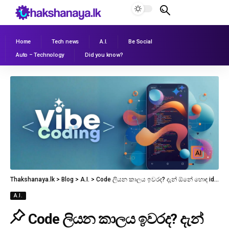
Home
Tech news
A.I.
Be Social
Auto – Technology
Did you know?
Thakshanaya.lk
>
Blog
>
A.I.
>
Code ලියන කාලය ඉවරද? දැන් ඕනේ හොඳ idea එකක් විතරයි! මොකක්ද මේ Vibe Coding?
A.I.
Code ලියන කාලය ඉවරද? දැන්