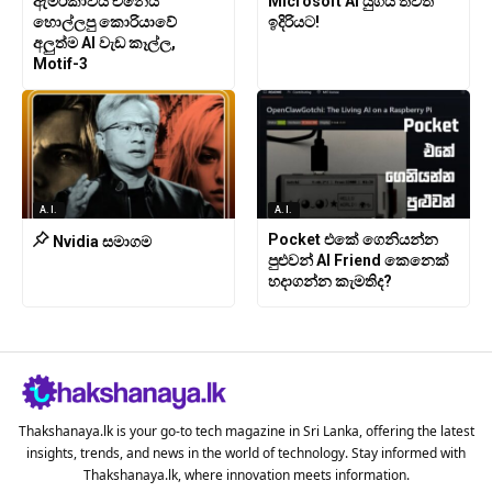
ඇමරිකාවයි චීනෙයි
Microsoft AI යුගය තවත්
හොල්ලපු කොරියාවේ
ඉදිරියට!
අලුත්ම AI වැඩ කෑල්ල,
Motif-3
A.I.
A.I.
Pocket එකේ ගෙනියන්න
Nvidia සමාගම
පුළුවන් AI Friend කෙනෙක්
හදාගන්න කැමතිද?
Thakshanaya.lk is your go-to tech magazine in Sri Lanka, offering the latest
insights, trends, and news in the world of technology. Stay informed with
Thakshanaya.lk, where innovation meets information.