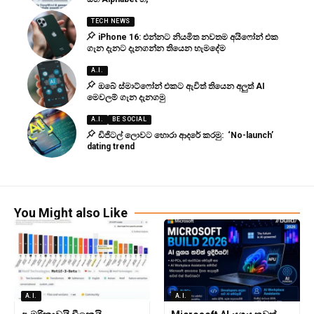
TECH NEWS
iPhone 16: එන්නට නියමිත නවතම අයිෆෝන් එක
ගැන දැනට දැනගන්න තියෙන හැමදේම
A.I.
ඔබේ ස්මාට්ෆෝන් එකට ඇවිත් තියෙන අලුත් AI
මෙවලම් ගැන දැනගමු
A.I.
BE SOCIAL
ඩිජිටල් ලොවට හොරා ආදරේ කරමු: ‘No-launch’
dating trend
You Might also Like
A.I.
A.I.