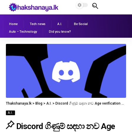
Home
Tech news
A.I.
Be Social
Auto – Technology
Did you know?
Thakshanaya.lk
>
Blog
>
A.I.
>
Discord ගිණුම් සඳහා නව Age verification ක්‍රමයක්; 18+ බව තහවුරු නොකරන අයට age-restricted servers වලට පිවිසීම සීමා කෙරේ
A.I.
Discord ගිණුම් සඳහා නව Age