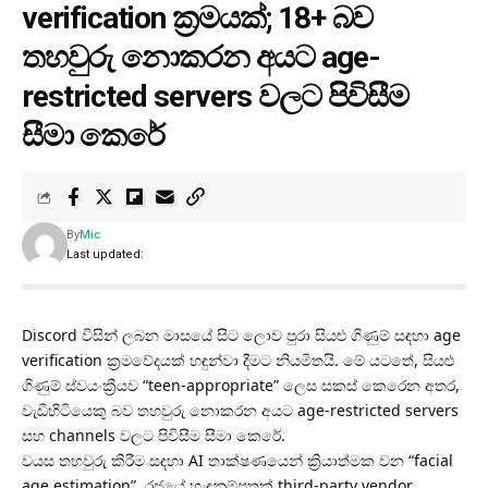
verification ක්‍රමයක්; 18+ බව
තහවුරු නොකරන අයට age-
restricted servers වලට පිවිසීම
සීමා කෙරේ
By
Mic
Last updated:
Discord විසින් ලබන මාසයේ සිට ලොව පුරා සියළු ගිණුම් සඳහා age
verification ක්‍රමවේදයක් හඳුන්වා දීමට නියමිතයි. මේ යටතේ, සියළු
ගිණුම් ස්වයංක්‍රීයව “teen-appropriate” ලෙස සකස් කෙරෙන අතර,
වැඩිහිටියෙකු බව තහවුරු නොකරන අයට age-restricted servers
සහ channels වලට පිවිසීම සීමා කෙරේ.
වයස තහවුරු කිරීම සඳහා AI තාක්ෂණයෙන් ක්‍රියාත්මක වන “facial
age estimation”, රජයේ හැඳුනුම්පතක් third-party vendor