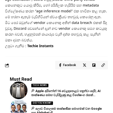
කෙනෙකුට යොමු කිරීම, හෝ පරිශීලක හැසිරීම් සහ metadata
විශ්ලේෂණය කරන “age inference model” එක භාවිතා කළ හැක.
මේ හරහා ඇතැම් වැඩිහිටියන් ස්වයංක්‍රීයව තහවුරු කෙරෙනු ඇත.
මීට පෙර ඔවුන්ගේ vendor කෙනෙකු අතින් data breach එකක් සිදු
වූවද, Discord පවසන්නේ දැන් නව vendor කෙනෙකු සමග කටයුතු
කරන බවත්, හැඳුනුම්පත් ඡායාරූප වැනි දත්ත තහවුරු කළ සැනින්
මකා දමන බවත්ය.
උපුටා ගැනීම :
Techie Instants
Facebook
Must Read
TECH NEWS
Apple අයිෆෝන් 16 වෙළඳපොළට හඳුන්වා දෙයි; AI
තාක්ෂණය සමඟ වැඩිදියුණු කළ විශේෂාංග රැසක්…
DID YOU KNOW?
ලොව විශාලතම තාක්ෂණික සමාගමක් වන Google
සහ Alphabet හි,