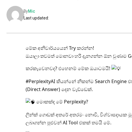
By
Mic
Last updated:
මේක අනිවාර්යයෙන් Try කරන්න!
ඔයාලා තවමත් මොනවා හරි දැනගන්න ඕන වුණාම Goo
කරකැවෙනවද? එහෙනම් මේක ඔයාටමයි!
#PerplexityAI
කියන්නේ නිකන්ම Search Engine එක
(Direct Answer) දෙන වැඩ්ඩෙක්.
මොකක්ද මේ Perplexity?
ලින්ක් ගොඩක් අතරේ අතරමං නොවී, විශ්වාසදායක මූල
ලබාගන්න පුළුවන් AI Tool එකක් තමයි මේ.