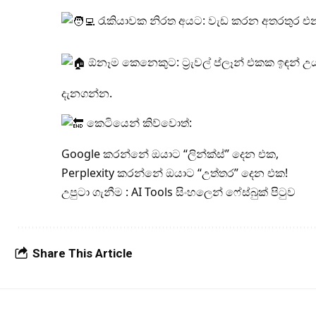
රැකියාවක නිරත අයට: වැඩ කරන අතරතුර එන
ඕනෑම කෙනෙකුට: ට්‍රැවල් ප්ලෑන් එකක ඉඳන් 
දැනගන්න.
කෙටියෙන් කිව්වොත්:
Google කරන්නේ ඔයාට “ලින්ක්ස්” දෙන එක,
Perplexity කරන්නේ ඔයාට “උත්තර” දෙන එක!
උපුටා ගැනීම : AI Tools සිංහලෙන් ෆේස්බුක් පිටුව
Share This Article