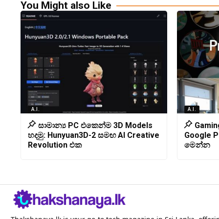
You Might also Like
A.I.
A.I.
සාමාන්‍ය PC එකෙන්ම 3D Models
Gamin
හදමු: Hunyuan3D-2 සමඟ AI Creative
Google P
Revolution එක
මෙන්න