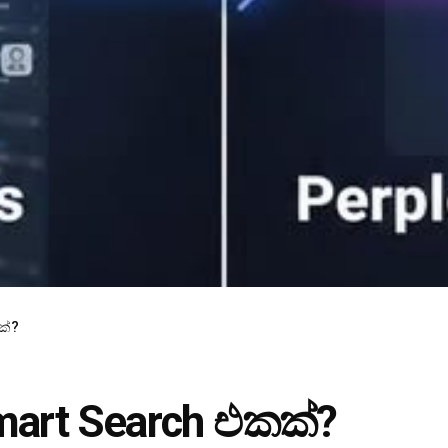
ක්?
art Search එකක්?