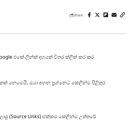
Share
gle එකේ ලින්ක් දහයක් විතර ක්ලික් කර කර
ක් නෙමෙයි, ඔයා අහන ප්‍රශ්නෙට කෙලින්ම පිළිතුර
ාශ්‍ර (Source Links) එක්කම කෙලින්ම උත්තරේ