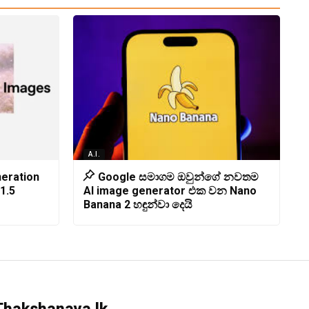
A.I.
neration
Google සමාගම ඔවුන්ගේ නවතම
1.5
AI image generator එක වන Nano
Banana 2 හඳුන්වා දෙයි