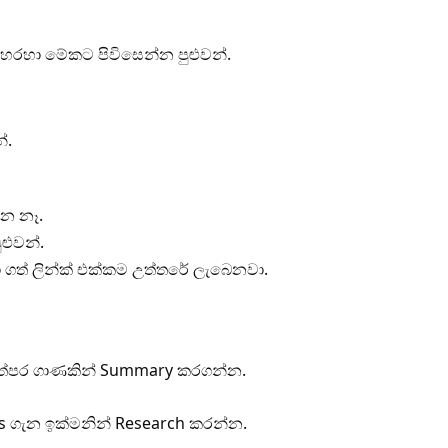
හරහා මේකට පිවිසෙන්න පුළුවන්.
්.
ඕන නෑ.
ුළුවන්.
ා ගත් ලින්ක් එක්කම උත්තරේ ලැබෙනවා.
 තත්පර ගාණකින් Summary කරගන්න.
as ගැන ඉක්මනින් Research කරන්න.