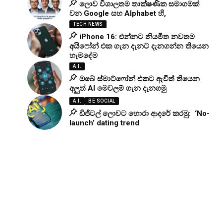
ලොව විශාලතම තාක්ෂණික සමාගමක්
වන Google සහ Alphabet හි,
TECH NEWS
iPhone 16: එන්නට නියමිත නවතම
අයිෆෝන් එක ගැන දැනට දැනගන්න තියෙන
හැමදේම
A.I.
ඔබේ ස්මාට්ෆෝන් එකට ඇවිත් තියෙන
අලුත් AI මෙවලම් ගැන දැනගමු
A.I.
BE SOCIAL
ඩිජිටල් ලොවට හොරා ආදරේ කරමු: ‘No-
launch’ dating trend