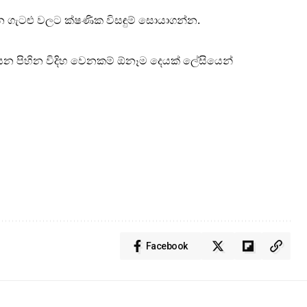
 ගැටළු වලට ක්ෂණික විසඳුම් සොයාගන්න.
උයන පිහින විදිහ වෙනකම් ඕනෑම දෙයක් ලේසියෙන්
Facebook