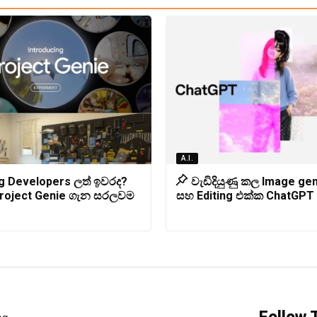
A.I.
g Developers ලත් ඉවරද?
වැඩිදියුණු කල Image ge
roject Genie ගැන සරලවම
සහ Editing එක්ක ChatGPT 