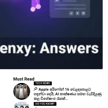
Must Read
TECH NEWS
Apple අයිෆෝන් 16 වෙළඳපොළට
හඳුන්වා දෙයි; AI තාක්ෂණය සමඟ වැඩිදියුණු
කළ විශේෂාංග රැසක්…
DID YOU KNOW?