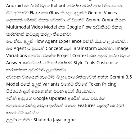
Android ෆෝන්ස් වලට Rollout වෙන්න පටන් අරන් තියෙනවා.
මීට අමතරව Flare සහ Glow කියලා අලුත්ම Gemini Voices
දෙකකුත් මේකට එකතු වෙනවා. ඒ වගේම Gemini Omni කියන
Multimodal Video Model එක Google Flow පද්ධතියට එකතු
කරන්නත් කටයුතු කරලා තියෙනවා.
මේ නිසා අලුත් Flow Agent Experience එකක් ඔයාට ලැබෙනවා.
මේ Agent ට පුළුවන් Concept ගැන Brainstorm කරන්න, Image
Variations හදන්න වගේම Project Context එක අනුව ප්‍රශ්න වලට
Answer කරන්නත්. මේකත් එක්කම Style Tools Customise
කරගන්නත් අවස්ථාව ලැබෙනවා.
අවසාන වශයෙන් හැමෝම බලාපොරොත්තුවෙන් ඉන්න Gemini 3.5
Model එකේ අලුත් Variants වගේම ඒවගේ Token Pricing
විස්තරත් දැන් පෙනෙන්න පටන් අරන් තියෙනවා.
ඉතින් ආපු මේ Google Updates අතරින් ඔයා වඩාත්ම
බලාපොරොත්තු වෙලා ඉන්නේ මොන Features ගැනද? පහළින්
කමෙන්ට් කරන්න.
උපුටා ගැනීම : Shalinda Jayasinghe