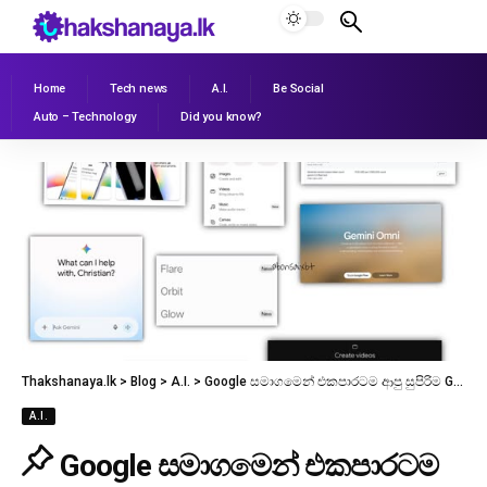
Home
Tech news
A.I.
Be Social
Auto – Technology
Did you know?
Thakshanaya.lk
>
Blog
>
A.I.
>
Google සමාගමෙන් එකපාරටම ආපු සුපිරිම Gemini Updates ටික මෙන්න.
A.I.
Google සමාගමෙන් එකපාරටම