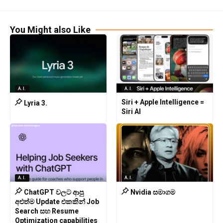
You Might also Like
A.I.
A.I.
Siri + Apple Intelligence =
Lyria 3.
Siri AI
A.I.
A.I.
ChatGPT වලට ආපු
Nvidia සමාගම
අළුත්ම Update එකකින් Job
Search සහ Resume
Optimization capabilities