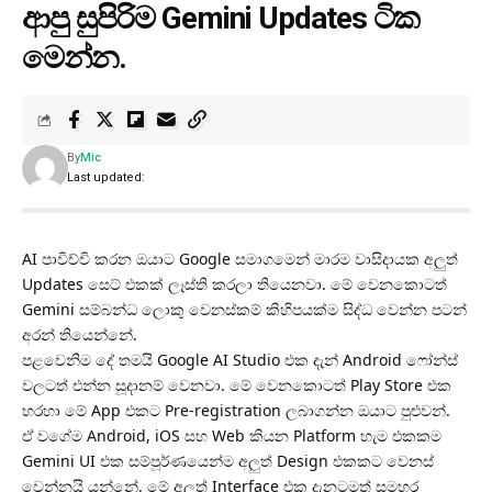
ආපු සුපිරිම Gemini Updates ටික
මෙන්න.
By
Mic
Last updated:
AI පාවිච්චි කරන ඔයාට Google සමාගමෙන් මාරම වාසිදායක අලුත්
Updates සෙට් එකක් ලෑස්ති කරලා තියෙනවා. මේ වෙනකොටත්
Gemini සම්බන්ධ ලොකු වෙනස්කම් කිහිපයක්ම සිද්ධ වෙන්න පටන්
අරන් තියෙන්නේ.
පළවෙනිම දේ තමයි Google AI Studio එක දැන් Android ෆෝන්ස්
වලටත් එන්න සූදානම් වෙනවා. මේ වෙනකොටත් Play Store එක
හරහා මේ App එකට Pre-registration ලබාගන්න ඔයාට පුළුවන්.
ඒ වගේම Android, iOS සහ Web කියන Platform හැම එකකම
Gemini UI එක සම්පූර්ණයෙන්ම අලුත් Design එකකට වෙනස්
වෙන්නයි යන්නේ. මේ අලුත් Interface එක දැනටමත් සමහර