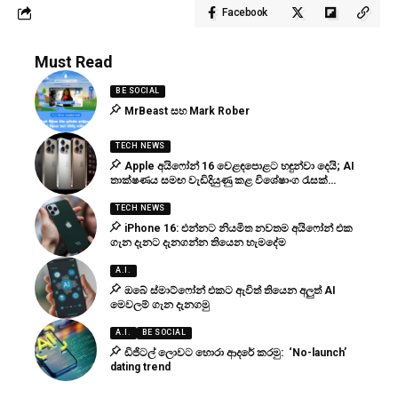
Facebook
Must Read
BE SOCIAL
MrBeast සහ Mark Rober
TECH NEWS
Apple අයිෆෝන් 16 වෙළඳපොළට හඳුන්වා දෙයි; AI
තාක්ෂණය සමඟ වැඩිදියුණු කළ විශේෂාංග රැසක්…
TECH NEWS
iPhone 16: එන්නට නියමිත නවතම අයිෆෝන් එක
ගැන දැනට දැනගන්න තියෙන හැමදේම
A.I.
ඔබේ ස්මාට්ෆෝන් එකට ඇවිත් තියෙන අලුත් AI
මෙවලම් ගැන දැනගමු
A.I.
BE SOCIAL
ඩිජිටල් ලොවට හොරා ආදරේ කරමු: ‘No-launch’
dating trend