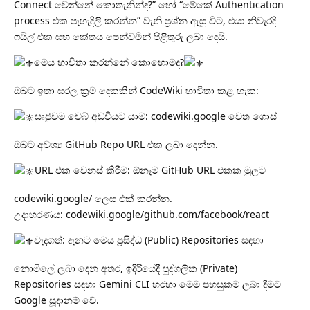
Connect වෙන්නේ කොතැනින්ද?” හෝ “මේකේ Authentication
process එක පැහැදිලි කරන්න” වැනි ප්‍රශ්න ඇසූ විට, එයා නිවැරදි
ෆයිල් එක සහ කේතය පෙන්වමින් පිළිතුරු ලබා දෙයි.
​මෙය භාවිතා කරන්නේ කොහොමද?
​ඔබට ඉතා සරල ක්‍රම දෙකකින් CodeWiki භාවිතා කළ හැක:
​සෘජුවම වෙබ් අඩවියට යාම: codewiki.google වෙත ගොස්
ඔබට අවශ්‍ය GitHub Repo URL එක ලබා දෙන්න.
​URL එක වෙනස් කිරීම: ඕනෑම GitHub URL එකක මුලට
codewiki.google/ ලෙස එක් කරන්න.
​උදාහරණය:
codewiki.google/github.com/facebook/react
​වැදගත්: දැනට මෙය ප්‍රසිද්ධ (Public) Repositories සඳහා
නොමිලේ ලබා දෙන අතර, ඉදිරියේදී පුද්ගලික (Private)
Repositories සඳහා Gemini CLI හරහා මෙම පහසුකම ලබා දීමට
Google සූදානම් වේ.