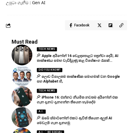
උපුටා ගැනීම : Gen AI
Facebook
Must Read
TECH NEWS
Apple අයිෆෝන් 16 වෙළඳපොළට හඳුන්වා දෙයි; AI
තාක්ෂණය සමඟ වැඩිදියුණු කළ විශේෂාංග රැසක්…
DID YOU KNOW?
ලොව විශාලතම තාක්ෂණික සමාගමක් වන Google
සහ Alphabet හි,
TECH NEWS
iPhone 16: එන්නට නියමිත නවතම අයිෆෝන් එක
ගැන දැනට දැනගන්න තියෙන හැමදේම
A.I.
ඔබේ ස්මාට්ෆෝන් එකට ඇවිත් තියෙන අලුත් AI
මෙවලම් ගැන දැනගමු
A.I.
BE SOCIAL