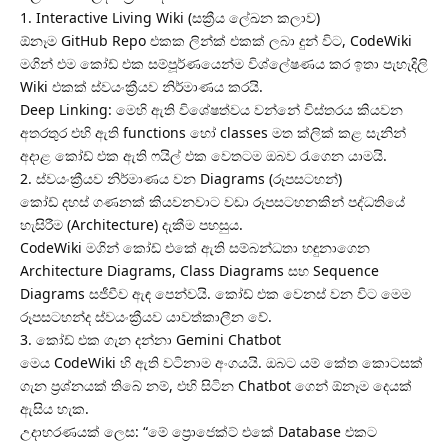
​1. Interactive Living Wiki (සක්‍රීය ලේඛන කලාව)
​ඕනෑම GitHub Repo එකක ලින්ක් එකක් ලබා දුන් විට, CodeWiki
මගින් එම කෝඩ් එක සම්පූර්ණයෙන්ම විශ්ලේෂණය කර ඉතා පැහැදිලි
Wiki එකක් ස්වයංක්‍රීයව නිර්මාණය කරයි.
​Deep Linking: මෙහි ඇති විශේෂත්වය වන්නේ විස්තරය කියවන
අතරතුර එහි ඇති functions හෝ classes මත ක්ලික් කළ සැනින්
අදාළ කෝඩ් එක ඇති ෆයිල් එක වෙතටම ඔබව රැගෙන යාමයි.
​2. ස්වයංක්‍රීයව නිර්මාණය වන Diagrams (රූපසටහන්)
​කෝඩ් දහස් ගණනක් කියවනවාට වඩා රූපසටහනකින් පද්ධතියේ
හැසිරීම (Architecture) දැකීම පහසුය.
​CodeWiki මගින් කෝඩ් එකේ ඇති සම්බන්ධතා හඳුනාගෙන
Architecture Diagrams, Class Diagrams සහ Sequence
Diagrams සජීවීව ඇඳ පෙන්වයි. කෝඩ් එක වෙනස් වන විට මෙම
රූපසටහන්ද ස්වයංක්‍රීයව යාවත්කාලීන වේ.
​3. කෝඩ් එක ගැන දන්නා Gemini Chatbot
​මෙය CodeWiki හි ඇති වටිනාම අංගයයි. ඔබට යම් කේත කොටසක්
ගැන ප්‍රශ්නයක් තිබේ නම්, එහි සිටින Chatbot ගෙන් ඕනෑම දෙයක්
ඇසිය හැක.
​උදාහරණයක් ලෙස: “මේ ප්‍රොජෙක්ට් එකේ Database එකට