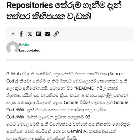
Repositories තේරුම් ගැනීම දැන්
තත්පර කිහිපයක වැඩක්!
By
Mic
Last updated:
​GitHub හි ඇති සංකීර්ණ ප්‍රොජෙක්ට් එකක කෝඩ් එක (Source
Code) කියවා තේරුම් ගැනීම ඕනෑම ඩෙවලොපර් කෙනෙකුට ඇති
ලොකුම අභියෝගයකි. බොහෝ විට “README” ෆයිල් එකක්
තිබුණද, එයින් මුළු පද්ධතියම ක්‍රියා කරන ආකාරය පැහැදිලි වන්නේ
නැත. මේ සඳහා විසඳුමක් ලෙස Google විසින් හඳුන්වා දුන් Google
CodeWiki දැන් ඕනෑම කෙනෙකුට භාවිතා කළ හැකිය.
​CodeWiki මගින් ලැබෙන ප්‍රධාන පහසුකම් 03
​මෙම මෙවලමෙහි ඇති විශේෂත්වය වන්නේ එය නිකන්ම තොරතුරු
පෙන්වන වෙබ් අඩවියක් නොව, Gemini AI තාක්ෂණයෙන්
බලගන්වන ලද සක්‍රීය පද්ධතියක් වීමයි.