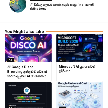
ඩිජිටල් ලොවට හොරා ආදරේ කරමු: ‘No-launch’
dating trend
You Might also Like
A.I.
A.I.
Microsoft AI යුගය තවත්
Google Disco:
ඉදිරියට!
Browsing අත්දැකීම වෙනස්
කරන අලුත්ම AI තාක්ෂණය