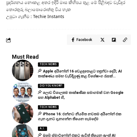
ප්‍රදර්ශනය නොකළ අතර ඉදිරි මාස කිහිපය තුළ මේ පිළිබඳව වැඩිදුර
තොරතුරු බලාපොරොත්තු විය හැක
උපුටා ගැනීම : Techie Instants
Facebook
Must Read
TECH NEWS
Apple අයිෆෝන් 16 වෙළඳපොළට හඳුන්වා දෙයි; AI
තාක්ෂණය සමඟ වැඩිදියුණු කළ විශේෂාංග රැසක්…
DID YOU KNOW?
ලොව විශාලතම තාක්ෂණික සමාගමක් වන Google
සහ Alphabet හි,
TECH NEWS
iPhone 16: එන්නට නියමිත නවතම අයිෆෝන් එක
ගැන දැනට දැනගන්න තියෙන හැමදේම
A.I.
ඔබේ ස්මාට්ෆෝන් එකට ඇවිත් තියෙන අලුත් AI