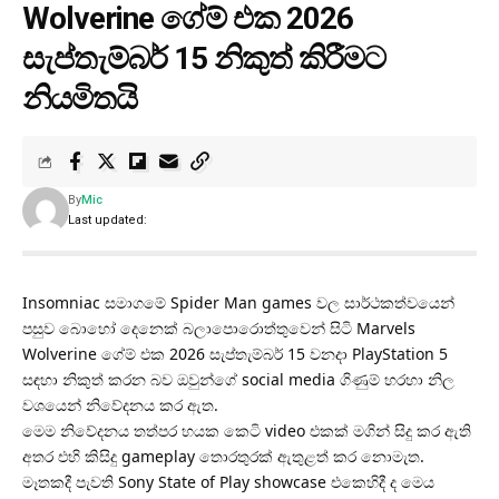
Wolverine ගේම් එක 2026
සැප්තැම්බර් 15 නිකුත් කිරීමට
නියමිතයි
By
Mic
Last updated:
Insomniac සමාගමේ Spider Man games වල සාර්ථකත්වයෙන්
පසුව බොහෝ දෙනෙක් බලාපොරොත්තුවෙන් සිටි Marvels
Wolverine ගේම් එක 2026 සැප්තැම්බර් 15 වනදා PlayStation 5
සඳහා නිකුත් කරන බව ඔවුන්ගේ social media ගිණුම් හරහා නිල
වශයෙන් නිවේදනය කර ඇත.
මෙම නිවේදනය තත්පර හයක කෙටි video එකක් මගින් සිදු කර ඇති
අතර එහි කිසිදු gameplay තොරතුරක් ඇතුළත් කර නොමැත.
මෑතකදී පැවති Sony State of Play showcase එකෙහිදී ද මෙය