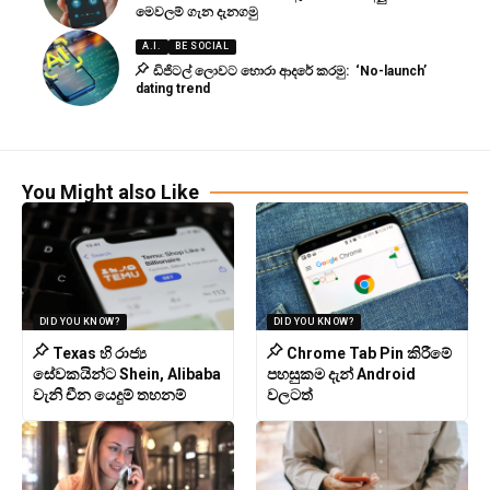
මෙවලම් ගැන දැනගමු
A.I.
BE SOCIAL
ඩිජිටල් ලොවට හොරා ආදරේ කරමු: ‘No-launch’
dating trend
You Might also Like
DID YOU KNOW?
DID YOU KNOW?
Texas හි රාජ්‍ය
Chrome Tab Pin කිරීමේ
සේවකයින්ට Shein, Alibaba
පහසුකම දැන් Android
වැනි චීන යෙදුම් තහනම්
වලටත්