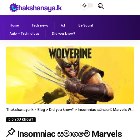
Home
Tech news
A.I.
Be Social
Auto – Technology
Did you know?
Thakshanaya.lk
>
Blog
>
Did you know?
>
Insomniac සමාගමේ Marvels Wolverine ගේම් එක 2026 සැප්තැම්බර් 15 නිකුත් කිරීමට නියමිතයි
DID YOU KNOW?
Insomniac සමාගමේ Marvels