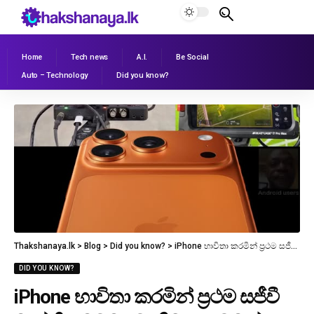
Home
Tech news
A.I.
Be Social
Auto – Technology
Did you know?
Thakshanaya.lk
>
Blog
>
Did you know?
>
iPhone භාවිතා කරමින් ප්‍රථම සජීවී වෘත්තීය මට්ටමේ ක්‍රීඩා ඉසව්වක් සාර්ථකව විකාශය
DID YOU KNOW?
iPhone භාවිතා කරමින් ප්‍රථම සජීවී