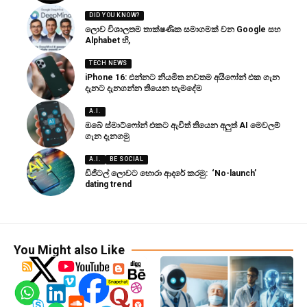
DID YOU KNOW?
ලොව විශාලතම තාක්ෂණික සමාගමක් වන Google සහ
Alphabet හි,
TECH NEWS
iPhone 16: එන්නට නියමිත නවතම අයිෆෝන් එක ගැන
දැනට දැනගන්න තියෙන හැමදේම
A.I.
ඔබේ ස්මාට්ෆෝන් එකට ඇවිත් තියෙන අලුත් AI මෙවලම්
ගැන දැනගමු
A.I.
BE SOCIAL
ඩිජිටල් ලොවට හොරා ආදරේ කරමු: ‘No-launch’
dating trend
You Might also Like