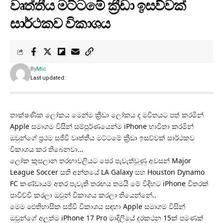
වෘත්තීය මට්ටමේ ක්‍රීඩා ඉසව්වක්
සාර්ථකව විකාශය
By
Mic
Last updated:
තාක්ෂණික ලෝකය මෙන්ම ක්‍රීඩා ලෝකය ද මවිතයට පත් කරමින්
Apple සමාගම විසින් සම්පූර්ණයෙන්ම iPhone භාවිතා කරමින්
ඔවුන්ගේ ප්‍රථම සජීවී වෘත්තීය මට්ටමේ ක්‍රීඩා ඉසව්වක් සාර්ථකව
විකාශය කර තිබෙනවා…
ලෝක කුසලාන තරඟාවලියට පෙර පැවැත්වුණු අවසන් Major
League Soccer සති අන්තයේ LA Galaxy සහ Houston Dynamo
FC කණ්ඩායම් අතර පැවැති තරඟය තමයි මේ විදිහට iPhone විතරක්
පාවිච්චි කරලා ඔවුන් විකාශය කරලා තියෙන්නේ..
මෙම ඓතිහාසික සජීවී විකාශය සඳහා Apple සමාගම විසින්
ඔවුන්ගේ අලුත්ම iPhone 17 Pro මාදිලියේ දුරකථන 15ක් පමණක්