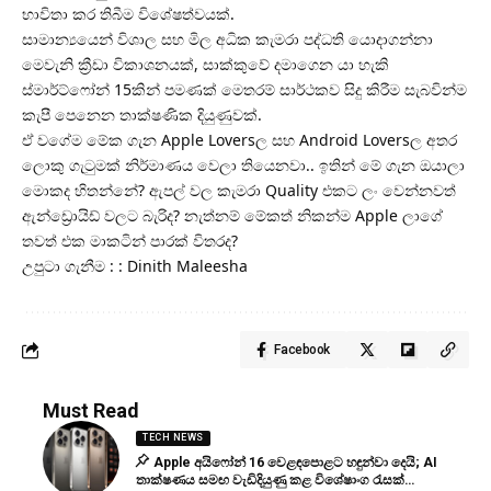
භාවිතා කර තිබීම විශේෂත්වයක්.
සාමාන්‍යයෙන් විශාල සහ මිල අධික කැමරා පද්ධති යොදාගන්නා
මෙවැනි ක්‍රීඩා විකාශනයක්, සාක්කුවේ දමාගෙන යා හැකි
ස්මාර්ට්ෆෝන් 15කින් පමණක් මෙතරම් සාර්ථකව සිදු කිරීම සැබවින්ම
කැපී පෙනෙන තාක්ෂණික දියුණුවක්.
ඒ වගේම මේක ගැන Apple Loversල සහ Android Loversල අතර
ලොකු ගැටුමක් නිර්මාණය වෙලා තියෙනවා.. ඉතින් මේ ගැන ඔයාලා
මොකද හිතන්නේ? ඇපල් වල කැමරා Quality එකට ලං වෙන්නවත්
ඇන්ඩ්‍රොයිඩ් වලට බැරිද? නැත්නම් මේකත් නිකන්ම Apple ලාගේ
තවත් එක මාකටින් පාරක් විතරද?
උපුටා ගැනීම : : Dinith Maleesha
Facebook
Must Read
TECH NEWS
Apple අයිෆෝන් 16 වෙළඳපොළට හඳුන්වා දෙයි; AI
තාක්ෂණය සමඟ වැඩිදියුණු කළ විශේෂාංග රැසක්…