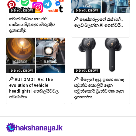
DID YOU KNOW?
DID YOU KNOW?
සමාජ මාධ්‍යය සහ එහි
දොස්තරලාගේ රැස් බහී..
භාවිතය පිළිබඳව නිවැරදිව
ලෙඩ බලන්න AI ගෙන්වයි..
දැනගනිමු
DID YOU KNOW?
DID YOU KNOW?
AUTOMOTIVE: The
මිලෙන් අඩු, ඉතාම හොඳ
evolution of vehicle
සවුන්ඩ් කොලිටි දෙන
headlights | හෙඩ්ලයිට්වල
සවුන්කෝර් බ්‍රෑන්ඩ් එක ගැන
පරිණාමය
දැනගන්න.