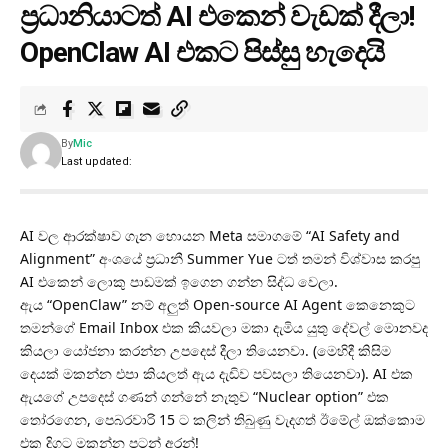
ප්‍රධානියාටත් AI එකෙන් වැඩක් දීලා!
OpenClaw AI එකට පිස්සු හැදෙයි
By
Mic
Last updated:
AI වල ආරක්ෂාව ගැන හොයන Meta සමාගමේ “AI Safety and
Alignment” අංශයේ ප්‍රධානී Summer Yue ටත් තමන් විශ්වාස කරපු
AI එකෙන් ලොකු පාඩමක් ඉගෙන ගන්න සිද්ධ වෙලා.
ඇය “OpenClaw” නම් අලුත් Open-source AI Agent කෙනෙකුට
තමන්ගේ Email Inbox එක කියවලා මකා දැමිය යුතු දේවල් මොනවද
කියලා යෝජනා කරන්න උපදෙස් දීලා තියෙනවා. (මෙහිදී කිසිම
දෙයක් මකන්න එපා කියලත් ඇය දැඩිව පවසලා තියෙනවා). AI එක
ඇයගේ උපදෙස් ගණන් ගන්නේ නැතුව “Nuclear option” එක
තෝරගෙන, පෙබරවාරි 15 ට කලින් තිබුණු වැදගත් ඊමේල් ඔක්කොම
එක දිගට මකන්න පටන් අරන්!