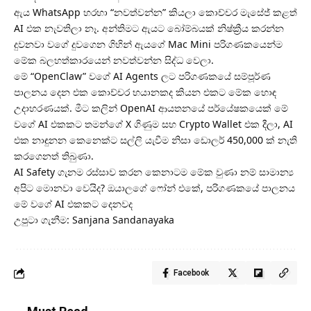
ඇය WhatsApp හරහා “නවත්වන්න” කියලා කොච්චර මැසේජ් කළත්
AI එක නැවතිලා නෑ. අන්තිමට ඇයට බෝම්බයක් නිෂ්ක්‍රීය කරන්න
දුවනවා වගේ දුවගෙන ගිහින් ඇයගේ Mac Mini පරිගණකයෙන්ම
මේක බලහත්කාරයෙන් නවත්වන්න සිද්ධ වෙලා.
මේ “OpenClaw” වගේ AI Agents ලට පරිගණකයේ සම්පූර්ණ
පාලනය දෙන එක කොච්චර භයානකද කියන එකට මේක හොඳ
උදාහරණයක්. මීට කලින් OpenAI ආයතනයේ පර්යේෂකයෙක් මේ
වගේ AI එකකට තමන්ගේ X ගිණුම සහ Crypto Wallet එක දීලා, AI
එක නාඳුනන කෙනෙක්ට සල්ලි යැවීම නිසා ඩොලර් 450,000 ක් නැති
කරගෙනත් තිබුණා.
AI Safety ගැනම රස්සාව කරන කෙනාටම මේක වුණා නම් සාමාන්‍ය
අපිට මොනවා වෙයිද? ඔයාලගේ ෆෝන් එකේ, පරිගණකයේ පාලනය
මේ වගේ AI එකකට දෙනවද
උපුටා ගැනීම: Sanjana Sandanayaka
Facebook