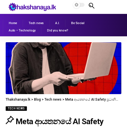
Home
Tech news
A.I.
Be Social
Auto – Technology
Did you know?
Thakshanaya.lk
>
Blog
>
Tech news
>
Meta ආයතනයේ AI Safety ප්‍රධානියාටත් AI එකෙන් වැඩක් දීලා! OpenClaw AI එකට පිස්සු හැදෙයි
TECH NEWS
Meta ආයතනයේ AI Safety