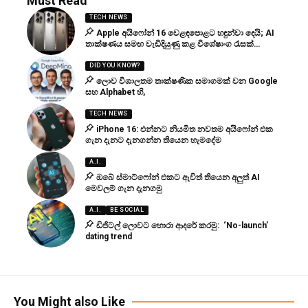
Must Read
TECH NEWS
Apple අයිෆෝන් 16 වෙළඳපොළට හඳුන්වා දෙයි; AI
තාක්ෂණය සමඟ වැඩිදියුණු කළ විශේෂාංග රැසක්…
DID YOU KNOW?
ලොව විශාලතම තාක්ෂණික සමාගමක් වන Google
සහ Alphabet හි,
TECH NEWS
iPhone 16: එන්නට නියමිත නවතම අයිෆෝන් එක
ගැන දැනට දැනගන්න තියෙන හැමදේම
A.I.
ඔබේ ස්මාට්ෆෝන් එකට ඇවිත් තියෙන අලුත් AI
මෙවලම් ගැන දැනගමු
A.I.
BE SOCIAL
ඩිජිටල් ලොවට හොරා ආදරේ කරමු: ‘No-launch’
dating trend
You Might also Like