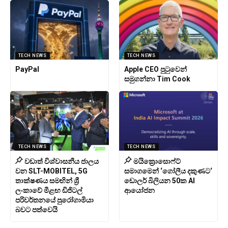
TECH NEWS
TECH NEWS
PayPal
Apple CEO පුටුවෙන්
සමුගන්නා Tim Cook
TECH NEWS
TECH NEWS
වඩාත් විශ්වාසනීය ජාලය
මයික්‍රොසොෆ්ට්
වන SLT-MOBITEL, 5G
සමාගමෙන් ‘ගෝලීය දකුණට‘
තාක්ෂණය සමඟින් ශ්‍රී
ඩොලර් බිලියන 50ක AI
ලංකාවේ මීළඟ ඩිජිටල්
ආයෝජන
පරිවර්තනයේ පුරෝගාමියා
බවට පත්වෙයි