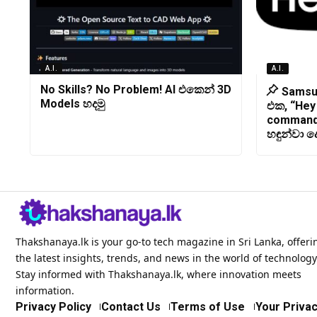
A.I.
A.I.
No Skills? No Problem! AI එකෙන් 3D
Samsu
Models හදමු
එක, “Hey
command
හඳුන්වා ද
Thakshanaya.lk is your go-to tech magazine in Sri Lanka, offeri
the latest insights, trends, and news in the world of technology
Stay informed with Thakshanaya.lk, where innovation meets
information.
Privacy Policy
Contact Us
Terms of Use
Your Privac