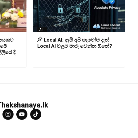
A.I.
ිපයකට
Local AI: ඇයි අපි හැමෝම දැන්
ීමේ
Local AI වලට මාරු වෙන්න ඕනේ?
ලියේ දී
Thakshanaya.lk