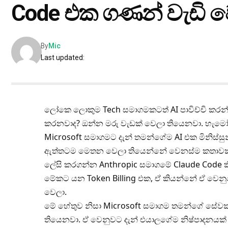
Code එක ගණන් වැඩි ව
By
Mic
Last updated:
ලෝකෙ ලොකුම Tech සමාගමකටත් AI පාවිච්චි කරන්න ග
කරනවාද? ඔන්න මරු වැඩක් වෙලා තියෙනවා. හැමෝම හ
Microsoft සමාගමට දැන් තමන්ගේම AI එක මිනිස්සු
ඇත්තටම මෙතන වෙලා තියෙන්නේ වෙනස්ම කතාවක්.
ලේසි කරගන්න Anthropic සමාගමේ Claude Code කිය
මේකට යන Token Billing එක, ඒ කියන්නේ ඒ වෙනු
වෙලා.
මේ හේතුව නිසා Microsoft සමාගම තමන්ගේ සේවක
තියෙනවා. ඒ වෙනුවට දැන් එයාලගේම නිෂ්පාදනයක් 