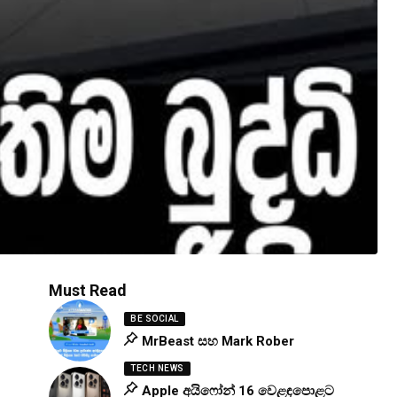
Must Read
BE SOCIAL
MrBeast සහ Mark Rober
TECH NEWS
Apple අයිෆෝන් 16 වෙළඳපොළට