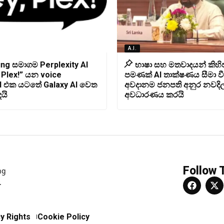
A.I.
ng සමාගම Perplexity AI
භාෂා සහ මතවාදයන් කිහ
 Plex!” යන voice
පමණක් AI තාක්ෂණය සීමා ව
 එක යටතේ Galaxy AI වෙත
අවදානම ජනපති අනුර නවදිල්
ෙයි
අවධාරණය කරයි
Follow 
ng
.
y Rights
Cookie Policy