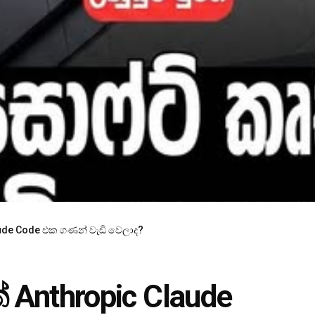
aude Code එක ගණන් වැඩි වෙලාද?
 Anthropic Claude