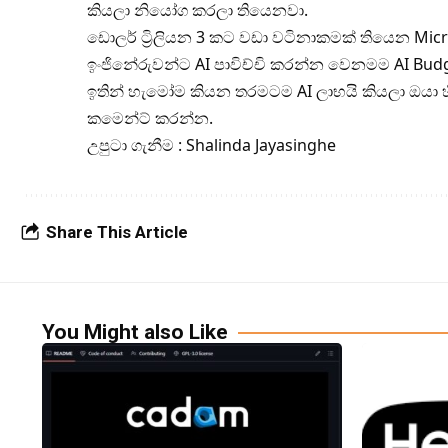
කියලා නියෝග කරලා තියෙනවා.
ඩොලර් ට්‍රිලියන 3 කට වඩා වටිනාකමක් තියෙන Mi
ඉංජිනේරුවන්ට AI පාවිච්චි කරන්න වෙනමම AI Bud
ඉතින් හැමෝම කියන තරමටම AI ලාභයි කියලා ඔයා
කමෙන්ට් කරන්න.
උපුටා ගැනීම : Shalinda Jayasinghe
Share This Article
You Might also Like