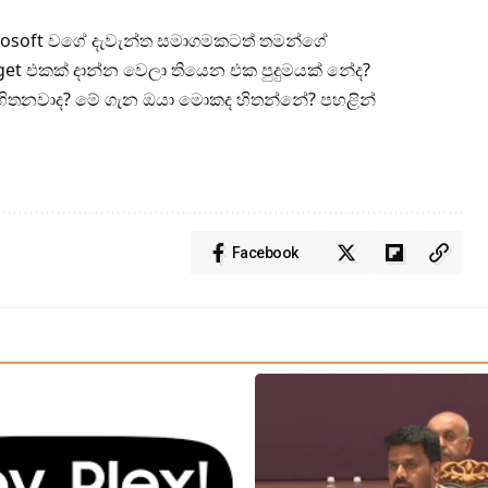
crosoft වගේ දැවැන්ත සමාගමකටත් තමන්ගේ
get එකක් දාන්න වෙලා තියෙන එක පුදුමයක් නේද?
 හිතනවාද? මේ ගැන ඔයා මොකද හිතන්නේ? පහළින්
Facebook