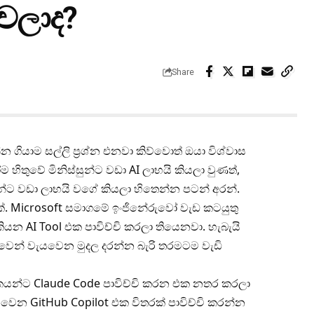
ෙලාද?
Share
ියාම සල්ලි ප්‍රශ්න එනවා කිව්වොත් ඔයා විශ්වාස
ිතුවේ මිනිස්සුන්ට වඩා AI ලාභයි කියලා වුණත්,
න්ට වඩා ලාභයි වගේ කියලා හිතෙන්න පටන් අරන්.
 Microsoft සමාගමේ ඉංජිනේරුවෝ වැඩ කටයුතු
න AI Tool එක පාවිච්චි කරලා තියෙනවා. හැබැයි
වෙන් වැයවෙන මුදල දරන්න බැරි තරමටම වැඩි
යන්ට Claude Code පාවිච්චි කරන එක නතර කරලා
වෙන GitHub Copilot එක විතරක් පාවිච්චි කරන්න