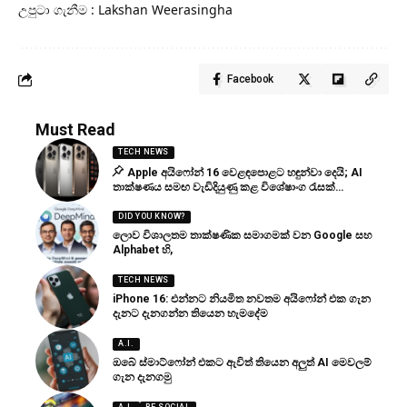
උපුටා ගැනීම : Lakshan Weerasingha
Facebook
Must Read
TECH NEWS
Apple අයිෆෝන් 16 වෙළඳපොළට හඳුන්වා දෙයි; AI
තාක්ෂණය සමඟ වැඩිදියුණු කළ විශේෂාංග රැසක්…
DID YOU KNOW?
ලොව විශාලතම තාක්ෂණික සමාගමක් වන Google සහ
Alphabet හි,
TECH NEWS
iPhone 16: එන්නට නියමිත නවතම අයිෆෝන් එක ගැන
දැනට දැනගන්න තියෙන හැමදේම
A.I.
ඔබේ ස්මාට්ෆෝන් එකට ඇවිත් තියෙන අලුත් AI මෙවලම්
ගැන දැනගමු