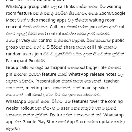
WhatsApp group calls වල call links භාවිත කරන විට waiting
room feature එකත් එකතු වෙමින් තියෙනවා. මේක Zoom/Google
Meet වගේ video meeting apps වල තියෙන waiting room
concept එකට සමානයි. Call link එකක් හරහා join වෙන අයව call
එකට ඇතුල් වීමට පෙර control කරන්න මෙය උදව් වෙනවා.
මෙය privacy සහ control පැත්තෙන් වැදගත්. විශේෂයෙන්ම public
group එකකට හෝ වැඩි පිරිසක් share කරන call link එකකට
random users join වීම වැළැක්වීමට මෙය උපකාරී වෙන්න පුළුවන්.
Participant Pin කිරීම
Group calls අතරතුර participant කෙනෙක් bigger tile එකකට
pin කරන්න පුළුවන් feature එකත් WhatsApp release notes වල
සඳහන් වෙනවා. Presentation එකක් කරන කෙනෙක්, teacher
කෙනෙක්, meeting host කෙනෙක්, හෝ main speaker
කෙනෙක් call එකේ ඉන්න විට එය ඉතා ප්‍රයෝජනවත්.
WhatsApp සඳහන් කරන විදිහට, මේ features “over the coming
weeks” rollout වන නිසා හැම user කෙනෙකුටම එකම දවසේ
නොපෙනෙන්න පුළුවන්. Feature එක නොපෙනේ නම් WhatsApp
app එක Google Play Store හෝ App Store හරහා update කරලා
බලන්න