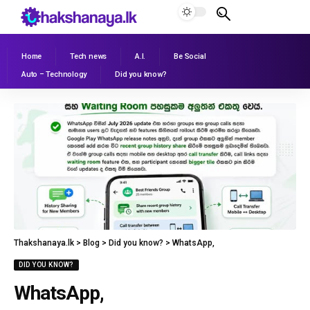
Home
Tech news
A.I.
Be Social
Auto – Technology
Did you know?
Thakshanaya.lk
>
Blog
>
Did you know?
>
WhatsApp,
DID YOU KNOW?
WhatsApp,