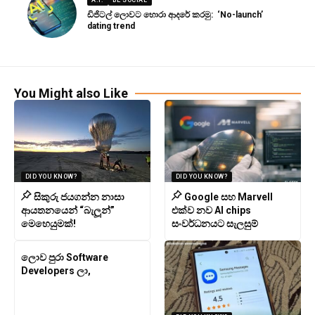
A.I.
BE SOCIAL
ඩිජිටල් ලොවට හොරා ආදරේ කරමු: ‘No-launch’
dating trend
You Might also Like
DID YOU KNOW?
DID YOU KNOW?
සිකුරු ජයගන්න නාසා
Google සහ Marvell
ආයතනයෙන් “බැලූන්”
එක්ව නව AI chips
මෙහෙයුමක්!
සංවර්ධනයට සැලසුම්
ලොව පුරා Software
Developers ලා,