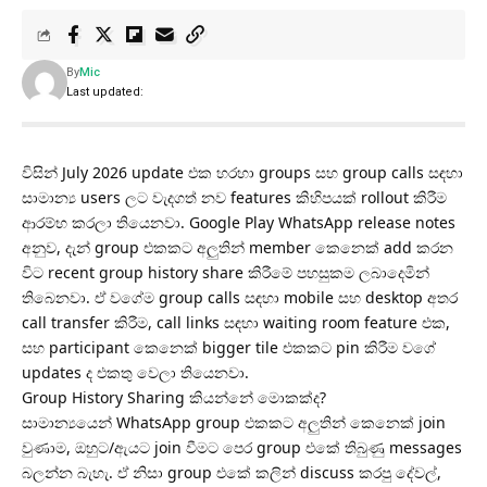
By
Mic
Last updated:
විසින් July 2026 update එක හරහා groups සහ group calls සඳහා
සාමාන්‍ය users ලට වැදගත් නව features කිහිපයක් rollout කිරීම
ආරම්භ කරලා තියෙනවා. Google Play WhatsApp release notes
අනුව, දැන් group එකකට අලුතින් member කෙනෙක් add කරන
විට recent group history share කිරීමේ පහසුකම ලබාදෙමින්
තිබෙනවා. ඒ වගේම group calls සඳහා mobile සහ desktop අතර
call transfer කිරීම, call links සඳහා waiting room feature එක,
සහ participant කෙනෙක් bigger tile එකකට pin කිරීම වගේ
updates ද එකතු වෙලා තියෙනවා.
Group History Sharing කියන්නේ මොකක්ද?
සාමාන්‍යයෙන් WhatsApp group එකකට අලුතින් කෙනෙක් join
වුණාම, ඔහුට/ඇයට join වීමට පෙර group එකේ තිබුණු messages
බලන්න බැහැ. ඒ නිසා group එකේ කලින් discuss කරපු දේවල්,