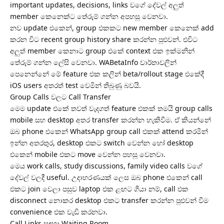
important updates, decisions, links වගේ දේවල් අලුත්
member කෙනෙක්ට තේරුම් ගන්න අපහසු වෙනවා.
නව update එකෙන්, group එකකට new member කෙනෙක් add
කරන විට recent group history share කරන්න පුළුවන්. එවිට
අලුත් member කෙනාට group එකේ context එක ඉක්මනින්
තේරුම් ගන්න ලේසි වෙනවා. WABetaInfo වාර්තාවලින්
පෙනෙන්නේ මේ feature එක කලින් beta/rollout stage එකේදී
iOS users අතරත් test වෙමින් තිබුණු බවයි.
Group Calls වලට Call Transfer
මෙම update එකේ තවත් වැදගත් feature එකක් තමයි group calls
mobile සහ desktop අතර transfer කරන්න හැකිවීම. ඒ කියන්නේ
ඔබ phone එකෙන් WhatsApp group call එකක් attend කරමින්
ඉන්න අතරතුර, desktop එකට switch වෙන්න හෝ desktop
එකෙන් mobile එකට move වෙන්න පහසු වෙනවා.
මෙය work calls, study discussions, family video calls වගේ
දේවල් වලදී useful. උදාහරණයක් ලෙස ඔබ phone එකෙන් call
එකට join වෙලා පසුව laptop එක ළඟට ගියා නම්, call එක
disconnect නොකර desktop එකට transfer කරන්න පුළුවන් වීම
convenience එක වැඩි කරනවා.
Call Links සඳහා Waiting Room