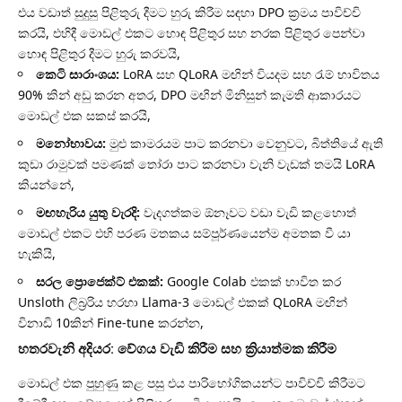
එය වඩාත් සුදුසු පිළිතුරු දීමට හුරු කිරීම සඳහා DPO ක්‍රමය පාවිච්චි
කරයි, එහිදී මොඩල් එකට හොඳ පිළිතුර සහ නරක පිළිතුර පෙන්වා
හොඳ පිළිතුර දීමට හුරු කරවයි,
කෙටි සාරාංශය:
LoRA සහ QLoRA මඟින් වියදම සහ රැම් භාවිතය
90% කින් අඩු කරන අතර, DPO මඟින් මිනිසුන් කැමති ආකාරයට
මොඩල් එක සකස් කරයි,
මනෝභාවය:
මුළු කාමරයම පාට කරනවා වෙනුවට, බිත්තියේ ඇති
කුඩා රාමුවක් පමණක් තෝරා පාට කරනවා වැනි වැඩක් තමයි LoRA
කියන්නේ,
මඟහැරිය යුතු වැරදි:
වැදගත්කම ඕනෑවට වඩා වැඩි කළහොත්
මොඩල් එකට එහි පරණ මතකය සම්පූර්ණයෙන්ම අමතක වී යා
හැකියි,
සරල ප්‍රොජෙක්ට් එකක්:
Google Colab එකක් භාවිත කර
Unsloth ලිබ්‍රරිය හරහා Llama-3 මොඩල් එකක් QLoRA මඟින්
විනාඩි 10කින් Fine-tune කරන්න,
හතරවැනි අදියර: වේගය වැඩි කිරීම සහ ක්‍රියාත්මක කිරීම
මොඩල් එක පුහුණු කළ පසු එය පාරිභෝගිකයන්ට පාවිච්චි කිරීමට