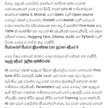
විශාල මුදලක් ගෙවමින්, තමන්ගේ රහසිගත දත්ත වෙනත්
සේවාදායකයන් වෙත ලබා දීමයි, නමුත් දක්ෂ AI ඉංජිනේරුවන්
කරන්නේ Llama 3, Mistral, හෝ Qwen වැනි Open-source
මොඩල් එකක් ලබාගෙන, Unsloth හෝ Axolotl වැනි මෙවලම්
හරහා තමන්ගේම පරිගණකයක ඉතා අඩු වියදමකින් Fine-tune කර,
100% ක් ආරක්ෂිත සහ බලවත් AI පද්ධතියක් සාදාගැනීමයි, මේ සඳහා
පයිතන් භාෂාව, Hugging Face, Ollama, vLLM, සහ PyTorch වැනි
විවෘත මෙවලම් භාවිත කළ හැකියි,
පියවරෙන් පියවර ක්‍රියාත්මක වන ප්‍රධාන අදියර 5
මෙම විෂය කොටස් පහකට බෙදා පහසුවෙන් තේරුම් ගත හැකියි,
පළමු අදියර: මූලික අත්තිවාරම
AI මොඩල් එකක් ඇතුළත සිදුවන ක්‍රියාවලිය වටහා නොගෙන Fine-
tune කිරීම අපහසුයි, LLM එකක් යනු වචන දෙස බලා ඊළඟට
පැමිණිය යුතු වඩාත්ම ගැළපෙන වචනය කුමක්දැයි අනුමාන කරන
ගණිතමය පද්ධතියකි, Parameters යනු මෙම මොඩල් එක ඇතුළත
ඇති බිලියන ගණනක ගණිතමය අගයන් හෝ ලකුණුයි, මෙම අගයන්
නිවැරදිව සකස් කිරීම පුහුණු කිරීම හෙවත් Training ලෙස හඳුන්වයි,
AI එක වචන කෙළින්ම කියවන්නේ නැත, එය වචන කොටස් හෙවත්