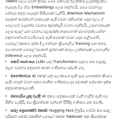
Tokens වලට වෙන් කරයි, මෙම කොටස් ඉලක්කම් ලැයිස්තුවකට
හැරුණු විට ඒවා Embeddings ලෙස හඳුන්වයි, මෙය වචනවල
තේරුම අනුව හැදෙන සිතියමක් වැනියි, Attention Mechanism
එකෙන් කරන්නේ වාක්‍යයක ඇති වචන එකිනෙක දෙස බලා, ඒ
වෙලාවේ වැදගත්ම වචනය කුමක්දැයි වටහා ගැනීමයි, උදාහරණයක්
ලෙස ඇපල් යන වචනය පළතුරක්ද නැතහොත් සමාගමක්ද යන්න
හඳුනාගන්නේ වටපිටාවේ ඇති අනෙක් වචන දෙස බැලීමෙනි,
මොඩල් එකකට දත්ත දී උගන්වන ක්‍රියාවලිය Training වන අතර,
ඉගෙනගත් මොඩල් එකෙන් ප්‍රශ්නයක් අහලා උත්තරයක් ලබාගැනීම
Inference ලෙස හඳුන්වයි,
කෙටි සාරාංශය:
LLMs යනු Transformers ව්‍යුහය මත හැදුණු,
ඊළඟ වචනය අනුමාන කරන ගණිතමය පද්ධති වේ,
මනෝභාවය:
AI එකක් යනු ලෝකයේ ඇති සෑම පොතක්ම කියවා
ඇති, නමුත් වචන අතර පවතින ගණිතමය දුර පමණක් තේරෙන දක්ෂ
අනුමානකරුවෙකි,
මඟහැරිය යුතු වැරදි:
AI එකට මනුෂ්‍යයෙක් වැනි හැඟීම් ඇති බව
සිතීම වැරදියි, එය ක්‍රියාත්මක වන්නේ පිරිසිදු ගණිතය මත පමණි,
සරල ප්‍රොජෙක්ට් එකක්:
Hugging Face ලිබ්‍රරිය භාවිත කර සරල
පයිතන් කෝඩ් එකකින් මොඩල් එකක Tokenizer එක ක්‍රියාත්මක