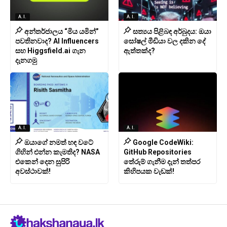
A.I.
A.I.
අන්තර්ජාලය “මිය යමින්”
සත්‍යය පිළිබඳ අර්බුදය: ඔයා
පවතිනවාද? AI Influencers
සෝෂල් මීඩියා වල දකින දේ
සහ Higgsfield.ai ගැන
ඇත්තක්ද?
දැනගමු
A.I.
A.I.
ඔයාගේ නමත් හඳ වටේ
Google CodeWiki:
ගිහින් එන්න කැමතිද? NASA
GitHub Repositories
එකෙන් දෙන සුපිරි
තේරුම් ගැනීම දැන් තත්පර
අවස්ථාවක්!
කිහිපයක වැඩක්!