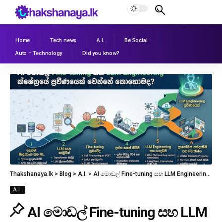
Home
Tech news
A.I.
Be Social
Auto – Technology
Did you know?
Thakshanaya.lk
>
Blog
>
A.I.
>
AI මොඩල් Fine-tuning සහ LLM Engineering ක්ෂේත්‍රයේ ප්‍රවීණයෙක් වෙන්නේ කොහොමද?
A.I.
AI මොඩල් Fine-tuning සහ LLM