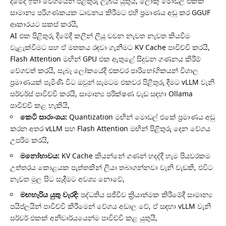
දීමේදී ඉතා වේගයෙන් පිළිතුරු ලැබිය යුතුයි, ලොකු මොඩල් එකක්
සාමාන්‍ය පරිගණකයක ධාවනය කිරීමට එහි ප්‍රමාණය අඩු කර GGUF
ආකාරයට සකස් කරයි,
AI එක පිළිතුරු දීමේදී කලින් ලියූ වචන නැවත නැවත කියවීම
වැළැක්වීමට සහ ඒ මතකය රඳවා ගැනීමට KV Cache පාවිච්චි කරයි,
Flash Attention මඟින් GPU එක ඇතුළේ සිදුවන ගණනය කිරීම්
වේගවත් කරයි, සැබෑ ලෝකයේදී එකවර පාරිභෝගිකයන් විශාල
ප්‍රමාණයක් පැමිණි විට ඔවුන් සැමටම එකවර පිළිතුරු දීමට vLLM වැනි
සර්වර්ස් පාවිච්චි කරයි, සාමාන්‍ය පරීක්ෂණ වැඩ සඳහා Ollama
පාවිච්චි කළ හැකියි,
කෙටි සාරාංශය:
Quantization මඟින් මොඩල් එකේ ප්‍රමාණය අඩු
කරන අතර vLLM සහ Flash Attention මඟින් පිළිතුරු දෙන වේගය
උපරිම කරයි,
මනෝභාවය:
KV Cache කියන්නේ ගණන් හදද්දී හැම පියවරකම
උත්තරය කොළයක පැත්තකින් ලියා තබාගන්නවා වැනි වැඩකි, එවිට
නැවත මුල සිට සෑදීමට අවශ්‍ය නොවේ,
මඟහැරිය යුතු වැරදි:
පද්ධතිය සජීවීව ක්‍රියාත්මක කිරීමේදී සාමාන්‍ය
පයිප්ලයින් පාවිච්චි කිරීමෙන් වේගය අඩාල වේ, ඒ සඳහා vLLM වැනි
සර්වර් එකක් අනිවාර්යයෙන්ම පාවිච්චි කළ යුතුයි,