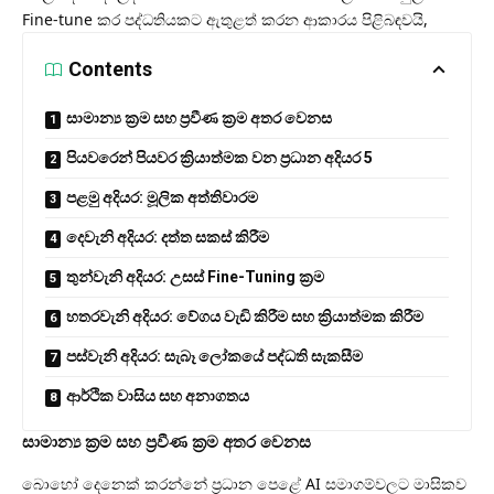
Fine-tune කර පද්ධතියකට ඇතුළත් කරන ආකාරය පිළිබඳවයි,
Contents
සාමාන්‍ය ක්‍රම සහ ප්‍රවීණ ක්‍රම අතර වෙනස
පියවරෙන් පියවර ක්‍රියාත්මක වන ප්‍රධාන අදියර 5
පළමු අදියර: මූලික අත්තිවාරම
දෙවැනි අදියර: දත්ත සකස් කිරීම
තුන්වැනි අදියර: උසස් Fine-Tuning ක්‍රම
හතරවැනි අදියර: වේගය වැඩි කිරීම සහ ක්‍රියාත්මක කිරීම
පස්වැනි අදියර: සැබෑ ලෝකයේ පද්ධති සැකසීම
ආර්ථික වාසිය සහ අනාගතය
සාමාන්‍ය ක්‍රම සහ ප්‍රවීණ ක්‍රම අතර වෙනස
බොහෝ දෙනෙක් කරන්නේ ප්‍රධාන පෙළේ AI සමාගම්වලට මාසිකව