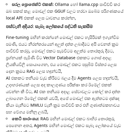
සරල ප්‍රොජෙක්ට් එකක්:
Ollama හෝ llama.cpp පාවිච්චි කර
ඔබ සකස් කළ මොඩල් එක GGUF වලට හරවා ඔබේම පරිගණකයේ
local API එකක් ලෙස ධාවනය කරන්න,
පස්වැනි අදියර: සැබෑ ලෝකයේ පද්ධති සැකසීම
Fine-tuning මඟින් කරන්නේ මොඩල් එකට හැසිරීමක් ඉගැන්වීම
පමණි, එයට නිරන්තරයෙන් අලුත් දත්ත ලබාදීමට අපි වෙනත් ක්‍රම
පාවිච්චි කරමු, මොඩල් එකට සැමවිටම අලුත්ම තොරතුරු දීමට,
ප්‍රශ්නයක් පැමිණි විට Vector Database එකකට ගොස් අදාළ
ලියකියවිලි සොයාගෙන, එය මොඩල් එකට පසුබිම් විස්තර ලෙස
දෙන ක්‍රමය RAG ලෙස හඳුන්වයි,
AI එකකට තනියම වැඩ කිරීමට බලය දීම Agents ලෙස හඳුන්වයි,
උදාහරණයක් ලෙස අද කාලගුණය පරීක්ෂා කර ඊමේල් එකක්
යවන්න කී විට, AI එක තනියම අදාළ සේවාවලට කෝල් කර දත්ත
ලබාගෙන ඊමේල් එකක් යවයි, අපේ මොඩල් එක ඇත්තටම දක්ෂද
කියා මැනීමට MMLU වැනි ක්‍රම පාවිච්චි කර එහි ගුණාත්මකභාවය
සහ වේගය මනිනු ලබයි,
කෙටි සාරාංශය:
RAG මඟින් මොඩල් එකට බාහිර තොරතුරු
පෙනෙන අතර, Agents මඟින් මොඩල් එකට සැබෑ ලෝකයේ වැඩ