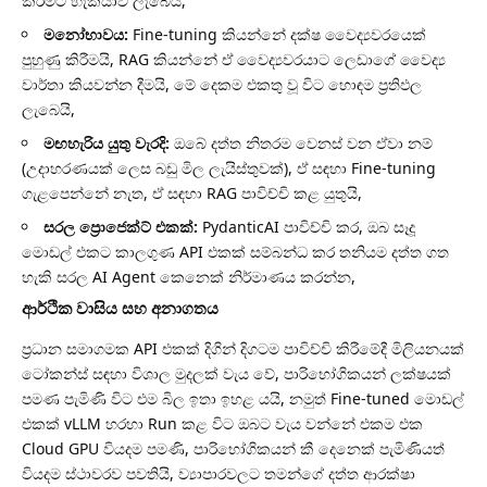
කිරීමට හැකියාව ලැබෙයි,
මනෝභාවය:
Fine-tuning කියන්නේ දක්ෂ වෛද්‍යවරයෙක්
පුහුණු කිරීමයි, RAG කියන්නේ ඒ වෛද්‍යවරයාට ලෙඩාගේ වෛද්‍ය
වාර්තා කියවන්න දීමයි, මේ දෙකම එකතු වූ විට හොඳම ප්‍රතිඵල
ලැබෙයි,
මඟහැරිය යුතු වැරදි:
ඔබේ දත්ත නිතරම වෙනස් වන ඒවා නම්
(උදාහරණයක් ලෙස බඩු මිල ලැයිස්තුවක්), ඒ සඳහා Fine-tuning
ගැළපෙන්නේ නැත, ඒ සඳහා RAG පාවිච්චි කළ යුතුයි,
සරල ප්‍රොජෙක්ට් එකක්:
PydanticAI පාවිච්චි කර, ඔබ සෑදූ
මොඩල් එකට කාලගුණ API එකක් සම්බන්ධ කර තනියම දත්ත ගත
හැකි සරල AI Agent කෙනෙක් නිර්මාණය කරන්න,
ආර්ථික වාසිය සහ අනාගතය
ප්‍රධාන සමාගමක API එකක් දිගින් දිගටම පාවිච්චි කිරීමේදී මිලියනයක්
ටෝකන්ස් සඳහා විශාල මුදලක් වැය වේ, පාරිභෝගිකයන් ලක්ෂයක්
පමණ පැමිණි විට එම බිල ඉතා ඉහළ යයි, නමුත් Fine-tuned මොඩල්
එකක් vLLM හරහා Run කළ විට ඔබට වැය වන්නේ එකම එක
Cloud GPU වියදම පමණි, පාරිභෝගිකයන් කී දෙනෙක් පැමිණියත්
වියදම ස්ථාවරව පවතියි, ව්‍යාපාරවලට තමන්ගේ දත්ත ආරක්ෂා