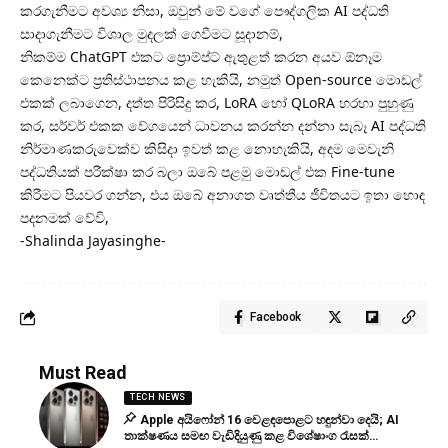
කරගැනීමට අවශ්‍ය නිසා, ඔවුන් මේ වගේ පෞද්ගලික AI පද්ධති
සාදාගැනීමට විශාල මුදලක් ගෙවීමට සූදානම්,
නිකම්ම ChatGPT එකට ප්‍රොම්ප්ට් ඇතුළත් කරන අයව ඕනෑම
කෙනෙක්ට ප්‍රතිස්ථාපනය කළ හැකියි, නමුත් Open-source මොඩල්
එකක් ලබාගෙන, දත්ත පිරිසිදු කර, LoRA හෝ QLoRA හරහා පුහුණු
කර, සර්වර් එකක වේගයෙන් ධාවනය කරන්න දන්නා සැබෑ AI පද්ධති
නිර්මාණකරුවෙක්ව කිසිදා ඉවත් කළ නොහැකියි, අදම මෙවැනි
පද්ධතියක් පරීක්ෂා කර බලා ඔබේ පළමු මොඩල් එක Fine-tune
කිරීමට පියවර ගන්න, එය ඔබේ අනාගත වෘත්තීය ජීවිතයට ඉතා හොඳ
පදනමක් වේවි,
-Shalinda Jayasinghe-
Facebook
Must Read
TECH NEWS
Apple අයිෆෝන් 16 වෙළඳපොළට හඳුන්වා දෙයි; AI
තාක්ෂණය සමඟ වැඩිදියුණු කළ විශේෂාංග රැසක්…