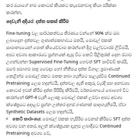
කර ඔයාගේ නම කොටස් කීයකට කැඩෙනවාද කියා පරීක්ෂා
කරන්න,
දෙවැනි අදියර: දත්ත සකස් කිරීම
Fine-tuning වල සාර්ථකත්වය තීරණය වන්නේ 90% ක්ම ඔබ
ලබාදෙන දත්තවල ගුණාත්මකභාවය මතයි, මොඩල් එකක්
සාමාන්‍යයෙන් පොත් කියෙව්වාම කරන්නේ දිගු වැල්වටාරම් ලිවීමයි,
අපට අවශ්‍ය ආකාරයට ප්‍රශ්නයක් ඇසූ විට කෙටි පිළිතුරක් දෙන රටාව
උගන්වන්න Supervised Fine-Tuning හෙවත් SFT පාවිච්චි කරයි,
ඔබේ සමාගම සතු වෛද්‍ය හෝ නීතිමය දත්ත විශාල ප්‍රමාණයක්
කෙළින්ම මොඩල් එකට මතක තබා ගැනීමට සැලැස්වීම Continued
Pretraining ලෙස හඳුන්වයි, දත්තවල ඇති අකුරු වැරදි සහ අනවශ්‍ය
කොටස් ඉවත් කිරීම දත්ත පිරිසිදු කිරීමයි, වර්තමානයේ බොහෝ විට
කරන්නේ GPT-4 වැනි ලොකු මොඩල් එකක් ලව්වා අපට අවශ්‍ය
ක්ෂේත්‍රයට අදාළව ප්‍රශ්න උත්තර දහස් ගණනක් සාදාගැනීමයි, ඒවා
Synthetic Datasets ලෙස හඳුන්වයි,
කෙටි සාරාංශය:
මොඩල් එකක හැසිරීම වෙනස් කිරීමට SFT දත්ත
අවශ්‍ය වන අතර, අලුත් ක්ෂේත්‍රයක දැනුම ලබාදීමට Continued
Pretraining අවශ්‍ය වේ,