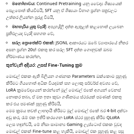
මනෝභාවය:
Continued Pretraining යනු වෛද්‍ය ශිෂ්‍යයෙක්
පෙළපොත් කියවීමයි, SFT යනු ඒ ශිෂ්‍යයා විභාග ප්‍රශ්න පත්‍රවලට
උත්තර ලියන්න පුරුදු වීමයි,
මඟහැරිය යුතු වැරදි:
අපැහැදිලි දත්ත ඇතුළත් කළහොත් ලැබෙන
ප්‍රතිඵලයද වැරදි සහගත වේ,
සරල ප්‍රොජෙක්ට් එකක්:
JSONL ආකාරයට ඔබේ ව්‍යාපාරයේ නිතර
අසන ප්‍රශ්න 20ක් එකතු කර සරල SFT දත්ත ගොනුවක් ඔබම
නිර්මාණය කරන්න,
තුන්වැනි අදියර: උසස් Fine-Tuning ක්‍රම
මොඩල් එකක ඇති බිලියන ගණනක Parameters ඔක්කොම පුහුණු
කිරීමට ගියහොත් අධික වියදමක් සහ ලොකු සර්වර්ස් අවශ්‍ය වේ,
LoRA ක්‍රමවේදයෙන් කරන්නේ මුල් මොඩල් එකේ අගයන් වෙනස්
නොකර තබා, ඒ මත ඉතා කුඩා ගණිතමය ස්ථරයක් පමණක් එකතු
කර එය පමණක් පුහුණු කිරීමයි,
මෙම ක්‍රමය තවත් ලාභදායී කිරීමට මුල් මොඩල් එකේ බර 4-bit දක්වා
අඩු කර, රැම් එක ඉතිරි කරගෙන LoRA ස්ථර පුහුණු කිරීම QLoRA
ලෙස හඳුන්වයි, මේ නිසා සාමාන්‍ය Gaming ලැප්ටොප් එකක වුවද
මොඩල් එකක් Fine-tune කළ හැකියි, මොඩල් එක පුහුණු කළ පසු