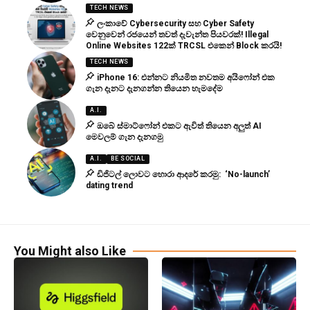
TECH NEWS
ලංකාවේ Cybersecurity සහ Cyber Safety
වෙනුවෙන් රජයෙන් තවත් දැවැන්ත පියවරක්! Illegal
Online Websites 122ක් TRCSL එකෙන් Block කරයි!
TECH NEWS
iPhone 16: එන්නට නියමිත නවතම අයිෆෝන් එක
ගැන දැනට දැනගන්න තියෙන හැමදේම
A.I.
ඔබේ ස්මාට්ෆෝන් එකට ඇවිත් තියෙන අලුත් AI
මෙවලම් ගැන දැනගමු
A.I.
BE SOCIAL
ඩිජිටල් ලොවට හොරා ආදරේ කරමු: ‘No-launch’
dating trend
You Might also Like