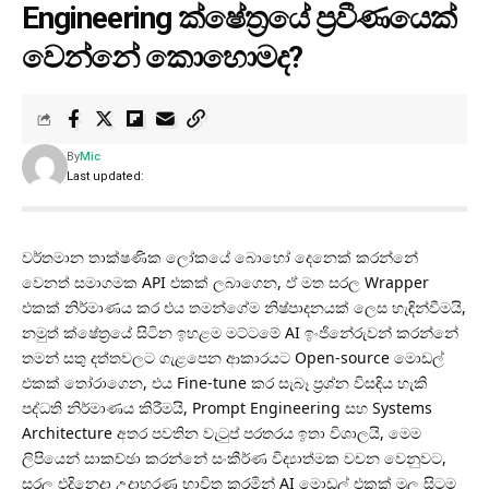
Engineering ක්ෂේත්‍රයේ ප්‍රවීණයෙක්
වෙන්නේ කොහොමද?
By
Mic
Last updated:
වර්තමාන තාක්ෂණික ලෝකයේ බොහෝ දෙනෙක් කරන්නේ
වෙනත් සමාගමක API එකක් ලබාගෙන, ඒ මත සරල Wrapper
එකක් නිර්මාණය කර එය තමන්ගේම නිෂ්පාදනයක් ලෙස හැඳින්වීමයි,
නමුත් ක්ෂේත්‍රයේ සිටින ඉහළම මට්ටමේ AI ඉංජිනේරුවන් කරන්නේ
තමන් සතු දත්තවලට ගැළපෙන ආකාරයට Open-source මොඩල්
එකක් තෝරාගෙන, එය Fine-tune කර සැබෑ ප්‍රශ්න විසඳිය හැකි
පද්ධති නිර්මාණය කිරීමයි, Prompt Engineering සහ Systems
Architecture අතර පවතින වැටුප් පරතරය ඉතා විශාලයි, මෙම
ලිපියෙන් සාකච්ඡා කරන්නේ සංකීර්ණ විද්‍යාත්මක වචන වෙනුවට,
සරල එදිනෙදා උදාහරණ භාවිත කරමින් AI මොඩල් එකක් මුල සිටම