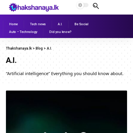
Home
Tech news
A.I.
Be Social
Auto – Technology
Did you know?
Thakshanaya.lk
>
Blog
>
A.I.
A.I.
“Artificial intelligence” Everything you should know about.