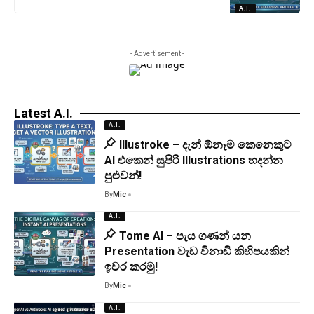
A.I.
- Advertisement -
Latest A.I.
A.I.
Illustroke – දැන් ඕනෑම කෙනෙකුට
AI එකෙන් සුපිරි Illustrations හදන්න
පුළුවන්!
By
Mic
A.I.
Tome AI – පැය ගණන් යන
Presentation වැඩ විනාඩි කිහිපයකින්
ඉවර කරමු!
By
Mic
A.I.