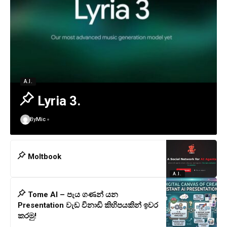
A.I.
Lyria 3.
By
Mic
Moltbook
A.I.
Tome AI – පැය ගණන් යන
Presentation වැඩ විනාඩි කිහිපයකින් ඉවර
කරමු!