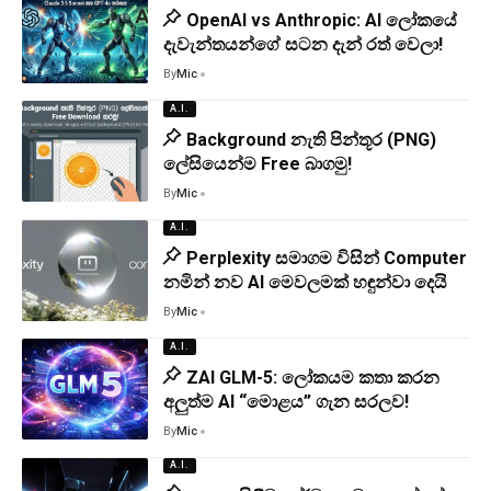
OpenAI vs Anthropic: AI ලෝකයේ
දැවැන්තයන්ගේ සටන දැන් රත් වෙලා!
By
Mic
A.I.
Background නැති පින්තූර (PNG)
ලේසියෙන්ම Free බාගමු!
By
Mic
A.I.
Perplexity සමාගම විසින් Computer
නමින් නව AI මෙවලමක් හඳුන්වා දෙයි
By
Mic
A.I.
ZAI GLM-5: ලෝකයම කතා කරන
අලුත්ම AI “මොළය” ගැන සරලව!
By
Mic
A.I.