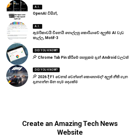
A.I.
OpenAI විසින්,
A.I.
ඇමරිකාවයි චීනෙයි හොල්ලපු කොරියාවේ අලුත්ම AI වැඩ
කෑල්ල, Motif-3
DID YOU KNOW?
Chrome Tab Pin කිරීමේ පහසුකම දැන් Android වලටත්
DID YOU KNOW?
2026 දී F1 වෙනස් වෙන්නේ කොහොමද? අලුත් නීති ගැන
දැනගන්න ඕන හැම දෙයක්ම
Create an Amazing Tech News
Website