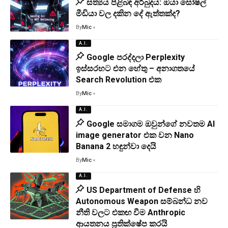
සත්‍යය පිළිබඳ අර්බුදය: ඔයා සෝෂල්
මීඩියා වල දකින දේ ඇත්තක්ද?
By
Mic
A.I.
Google පරද්දලා Perplexity
ඉස්සරහට එන හේතු – අනාගතයේ
Search Revolution එක
By
Mic
A.I.
Google සමාගම ඔවුන්ගේ නවතම AI
image generator එක වන Nano
Banana 2 හඳුන්වා දෙයි
By
Mic
A.I.
US Department of Defense හි
Autonomous Weapon සම්බන්ධ නව
නීති වලට එකඟ වීම Anthropic
ආයතනය ප්‍රතික්ෂේප කරයි