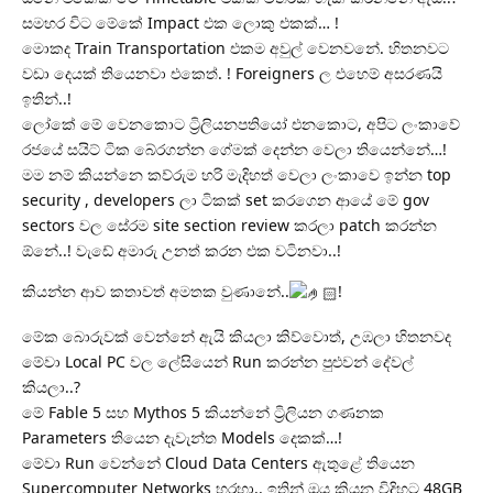
සමහර විට මේකේ Impact එක ලොකු එකක්… !
මොකද Train Transportation එකම අවුල් වෙනවනේ. හිතනවට
වඩා දෙයක් තියෙනවා එකෙත්. ! Foreigners ල එහෙම් අසරණයි
ඉතින්..!
ලෝකේ මේ වෙනකොට ට්‍රිලියනපතියෝ එනකොට, අපිට ලංකාවේ
රජයේ සයිට් ටික බේරගන්න ගේමක් දෙන්න වෙලා තියෙන්නේ…!
මම නම් කියන්නෙ කව්රුම හරි මැදිහත් වෙලා ලංකාවෙ ඉන්න top
security , developers ලා ටිකක් set කරගෙන ආයේ මේ gov
sectors වල සේරම site section review කරලා patch කරන්න
ඕනේ..! වැඩේ අමාරු උනත් කරන එක වටිනවා..!
කියන්න ආව කතාවත් අමතක වුණානේ..
!
මේක බොරුවක් වෙන්නේ ඇයි කියලා කිව්වොත්, උඹලා හිතනවද
මේවා Local PC වල ලේසියෙන් Run කරන්න පුළුවන් දේවල්
කියලා..?
මේ Fable 5 සහ Mythos 5 කියන්නේ ට්‍රිලියන ගණනක
Parameters තියෙන දැවැන්ත Models දෙකක්…!
මේවා Run වෙන්නේ Cloud Data Centers ඇතුළේ තියෙන
Supercomputer Networks හරහා.. ඉතින් ඔය කියන විදිහට 48GB