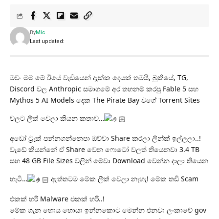
By
Mic
Last updated:
මචං මම මේ ඊයේ වැඩියෙන් දැක්ක දෙයක් තමයි, බුකියේ, TG,
Discord වල Anthropic සමාගමේ අර තහනම් කරපු Fable 5 සහ
Mythos 5 AI Models දෙක The Pirate Bay වගේ Torrent Sites
වලට ලීක් වෙලා කියන කතාව…
අඩෝ ට්‍රැක් පන්නගන්නෙපා ඔව්වා Share කරලා ලින්ක් ඉල්ලලා..!
වැඩේ කියන්නේ ඒ Share වෙන ෆොටෝ වලත් තියෙනවා 3.4 TB
සහ 48 GB File Sizes වලින් මේවා Download වෙන්න දාලා තියෙන
හැටි…
ඇත්තටම මේක ලීක් වෙලා නැහැ! මේක තඩි Scam
එකක් හරි Malware එකක් හරි..!
මේක ගැන හොය හොයා ඉන්නකොට මෙන්න එනවා ලංකාවේ gov