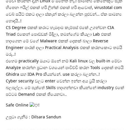
මේවා කරන්න දැන් Linux ම ඕනෙත් නෑ.! සාමාන්‍ය කෙනෙකුට සැක
හිතෙන ෆයිල් එකක් හරි ලින්ක් එකක් හරි ආවොත්, virustotal com
වෙබ් සයිට් එකට දාලා ස්කෑන් කරලා බලන්න පුළුවන්… ඒක සාමන්‍ය
හොඳයි..!
CS Degree එකක් කරාට හැමදාම කැම්පස් එකේ උගන්වන CIA
Triad එකෙන් පොඩ්ඩක් මිදිලා, තමන්ගේම කියලා Lab එකක්
හදාගෙන මේ වගේ Malware එකක් දෙකක් බාලා Reverse
Engineer පාරක් දාලා Practical Analysis එකක් කරනකොට තමයි
මරු..!
එහෙම practically ඔයාට ඕනේ නම් Kali linux වල built-in මේවා
Analyze කරන්න ප්‍රධාන වශයෙන් පාවිච්චි කරන Tools දෙකක් තමයි
Ghidra සහ IDA Pro කියන්නේ. use කරලා බලන්න..!
Cyber security වලට enter වෙන්න ඉන්න අය ට්‍රයි කරලා
බලපල්ලා. මේ පැත්තේ Skills හදාගන්නවා කියන්නේ industry එකේ
පට්ටම Demand එකක් තියෙනවා..
Safe Online
!
උපුටා ගැනීම : Dilsara Sandun