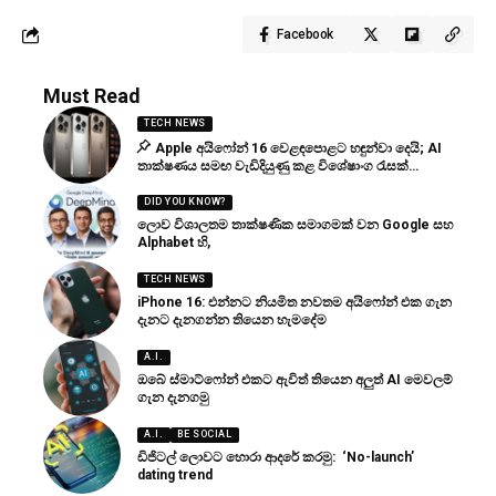
Facebook
Must Read
TECH NEWS
Apple අයිෆෝන් 16 වෙළඳපොළට හඳුන්වා දෙයි; AI
තාක්ෂණය සමඟ වැඩිදියුණු කළ විශේෂාංග රැසක්…
DID YOU KNOW?
ලොව විශාලතම තාක්ෂණික සමාගමක් වන Google සහ
Alphabet හි,
TECH NEWS
iPhone 16: එන්නට නියමිත නවතම අයිෆෝන් එක ගැන
දැනට දැනගන්න තියෙන හැමදේම
A.I.
ඔබේ ස්මාට්ෆෝන් එකට ඇවිත් තියෙන අලුත් AI මෙවලම්
ගැන දැනගමු
A.I.
BE SOCIAL
ඩිජිටල් ලොවට හොරා ආදරේ කරමු: ‘No-launch’
dating trend