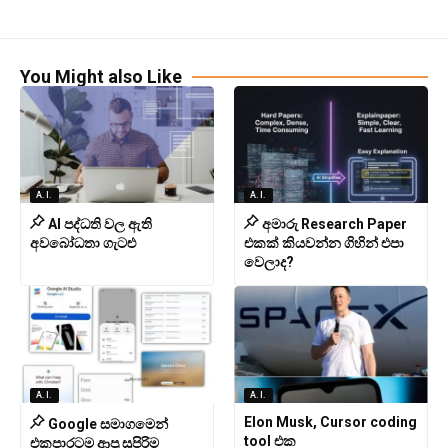
You Might also Like
A.I.
A.I.
AI පද්ධති වල ඇති
අමාරු Research Paper
අවබෝධතා ගැටළු
එකක් කියවන්න ගිහින් එපා
වෙලාද?
A.I.
A.I.
Elon Musk, Cursor coding
Google සමාගමෙන්
tool එක
එකපාරටම ආපු සුපිරිම