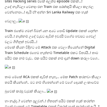
sites Hacking series එකේ අලුත්ම episode එකක්…!
උදේ නැගිටලා වෙනදා එන Train එක පරක්කුයි කියලා කලබල
වෙන්නෙපා…! ඇයි ඒ? අන්න Sri Lanka Railway එක හැක්
වෙලාලු…
Train එකේම ගමන් බිමන් යන අයට පොඩි Update එකක් දෙන්න
වෙයි..! නැත්නම් උදේ වැඩට ඇවිත් ඉවරයි වගේම හවසට ගෙවල්
වලට ගිහිනුත් ඉවරයි…!
මේකේ කියන විදිහට මේ Attack එක වෙලා තියෙන්නේ Digital
Train Schedule එහෙම නැත්නම් Timetable එකට විතරයි..! තාම
සයිට් එක නම් වැඩ.. එක සයිට් එකක් නම් දැන් down කරලා වගෙ..
තාම මේකේ RCA එකක් ඇවිත් නැහැ… මේක Patch කරනවා කියලා
තමයි කියන්නේ.. මට නම් හිතෙන්නේ මේ වගේ දෙයක් ලංකාවේම
බුවෙක් කරපු වැඩක් කියලා…
හා නැද්ද..? වෙන්න පුලුවන්..! හිතපන් සයිට් එකක් හැක් කරන්න
ඕනේ එකෙක් මේ Timetable එකක් විතරක් හැක් කරන්නේ ඇයි..?