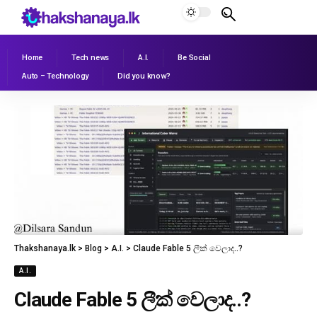
Home
Tech news
A.I.
Be Social
Auto – Technology
Did you know?
Thakshanaya.lk
>
Blog
>
A.I.
>
Claude Fable 5 ලීක් වෙලාද..?
A.I.
Claude Fable 5 ලීක් වෙලාද..?