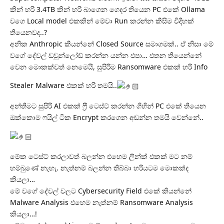
කින් හරි 3.4TB කින් හරි බාගෙන ගෙදර තියෙන PC එකේ Ollama
වගෙ Local model එකකින් මේවා Run කරන්න කිසිම විදිහක්
තියෙනවද..?
අනික Anthropic කියන්නේ Closed Source සමාගමක්.. ඒ නිසා මේ
වගේ දේවල් ඩවුන්ලෝඩ් කරන්න යන්න එපා… එතන තියෙන්නේ
වෙන මොකක්වත් නෙමෙයි, සුපිරිම Ransomware එකක් හරි Info
Stealer Malware එකක් හරි තමයි..
අන්තිමට සුපිරි AI එකක් ෆ්‍රී ටෙස්ට් කරන්න ගිහින් PC එකේ තියෙන
ඔක්කොම ෆයිල් ටික Encrypt කරගෙන අඬන්න තමයි වෙන්නේ..
මේක ටෙස්ට් කරලාවත් බලන්න එහෙම ලින්ක් එකක් මට නම්
හම්බුණේ නැහැ. නැත්නම් බලන්න තිබ්බා හරියටම මොකක්ද
කියලා…
මේ වගේ දේවල් වලට Cybersecurity Field එකේ කියන්නේ
Malware Analysis එහෙම නැත්නම් Ransomware Analysis
කියලා…!