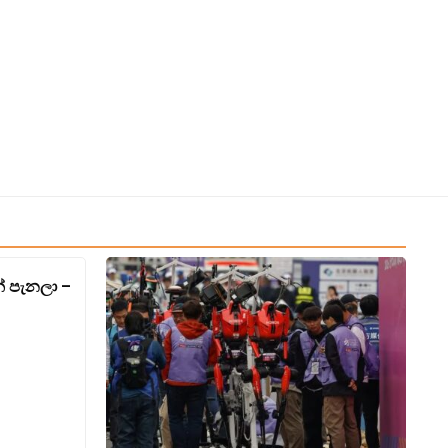
් පැනලා –