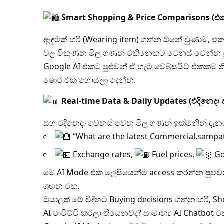
Smart Shopping & Price Comparisons (එ
ඇඳුමක් හරි (Wearing item) ගන්න ඕනේ වුණාම, එ
වල විකුණන මිල ගණන් එකිනෙකට වෙනස් වෙන්න පුළ
Google AI එකට පුළුවන් ඒ හැම වෙබ්සයිට් එකකම ත
ෂොප් එක හොයලා දෙන්න.
Real-time Data & Daily Updates (එදිනෙදා 
සහ එදිනෙදා වෙනස් වෙන මිල ගණන් ඉක්මනින් දැන
“What are the latest Commercial,sampat
Exchange rates,
Fuel prices,
Go
මේ AI Mode එක ලේසියෙන්ම access කරන්න පුළුවන
ගහන එක.
ඔයාලත් මේ විදිහට Buying decisions ගන්න හරි, S
AI පාවිච්චි කරලා තියෙනවද? සාමාන්‍ය AI Chatbot