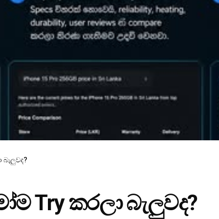
 බැලුවද?
ෝම Try කරලා බැලුවද?