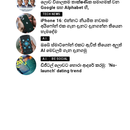
ලොව විශාලතම තාක්ෂණික සමාගමක් වන
Google සහ Alphabet හි,
TECH NEWS
iPhone 16: එන්නට නියමිත නවතම
අයිෆෝන් එක ගැන දැනට දැනගන්න තියෙන
හැමදේම
A.I.
ඔබේ ස්මාට්ෆෝන් එකට ඇවිත් තියෙන අලුත්
AI මෙවලම් ගැන දැනගමු
A.I.
BE SOCIAL
ඩිජිටල් ලොවට හොරා ආදරේ කරමු: ‘No-
launch’ dating trend