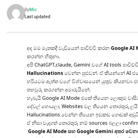
By
Mic
Last updated:
අද මම මෑතකදී වැඩියෙන් පාවිච්චි කරන
Google AI 
කරන්න හිතුනා.
අපි ChatGPT,claude, Gemini වගේ AI tools පා
Hallucinations
වෙන්න පුළුවන්. ඒ කියන්නේ AI 
හරියටම ඇත්ත වගේ විශ්වාසයෙන් යුතුව කියනවා. එ
තහවුරු කරගන්න අමාරුයිනේ.
හැබැයි Google AI Mode එකේ තියෙන ලොකුම වාසිය
දේවල් හොයලා, Websites වල තියෙන තොරතුරු ලයිව
Hallucinations වෙන්න තියෙන ඉඩකඩ ගොඩක් අඩුයි.හ
ඒ නිසා වැදගත් තොරතුරු නම් sources බලලා conf
Google AI Mode සහ Google Gemini අතර වෙ