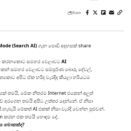
Share
Mode (Search AI)
ගැන පොඩි අදහසක් share
විච්චි කරනකොට සමහර වෙලාවට
AI
එකෙන් සමහර වෙලාවට සම්පූර්ණ බොරු දේවල්,
තකොට අපිට ඒක හරිද වැරදිද කියලා හරියටම
ක් තමයි, මේක නිතරම Internet එකෙන් අලුත්
් අරගෙන තමයි අපිට උත්තර දෙන්නේ. ඒ නිසා
ැබැයි මේකත් AI එකක් නිසා වැරදි වෙන්න පුළුවන්.
irm කරන එක තමයි හොඳම දේ.
නස මොකක්ද?