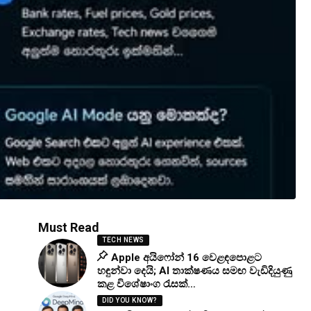
Must Read
TECH NEWS
Apple අයිෆෝන් 16 වෙළඳපොළට
හඳුන්වා දෙයි; AI තාක්ෂණය සමඟ වැඩිදියුණු
කළ විශේෂාංග රැසක්…
DID YOU KNOW?