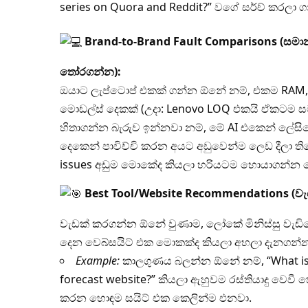
series on Quora and Reddit?” වගේ සර්ච් කරලා 
Brand-to-Brand Fault Comparisons (සම
තෝරගන්න):
ඔයාට ලැප්ටොප් එකක් ගන්න ඕනේ නම්, එකම RAM
මොඩල්ස් දෙකක් (උදා: Lenovo LOQ එකයි ඒකටම ස
හිතාගන්න බැරුව ඉන්නවා නම්, මේ AI එකෙන් ලේසි
දෙකෙන් පාවිච්චි කරන අයට අඩුවෙන්ම ලෙඩ දීලා 
issues අඩුම මොකේද කියලා හරියටම හොයාගන්න ම
Best Tool/Website Recommendations (ව
වැඩක් කරගන්න ඕනේ වුණාම, ලෝකේ මිනිස්සු වැඩියෙ
දෙන වෙබ්සයිට් එක මොකක්ද කියලා අහලා දැනගන්න 
Example:
කාලගුණය බලන්න ඕනේ නම්, “What is 
forecast website?” කියලා ඇහුවම රස්තියාදු වෙවී
කරන හොඳම සයිට් එක කෙලින්ම එනවා.