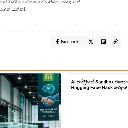
රායෝගිකයි වගේම හොඳයි කියලා ඔයාලටත්
කරගෙන යන්න!
Facebook
AI මාදිලියක් Sandbox එකෙන
Hugging Face Hack කරලා!