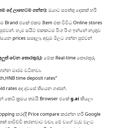
කම දේ ලාභෙටම ගන්න):
ඔයාට සපත්තු දෙකක් හරි
කම Brand එකේ එකම Item එක විවිධ Online stores
ුවන්. හැම සයිට් එකකටම රිංග රිංග ඉන්නේ නැතුව
ියෙන prices සසඳලා, අඩුම මිලට ගන්න පුළුවන්
අලුත් වෙන තොරතුරු):
මේක Real-time තොරතුරු
ගන්න මාරම වටිනවා.
h,HNB time deposit rates”
ld rates අද දවසේ තියෙන ගණන්.
් කෙටි ක්‍රමය තමයි Browser එකේ
g.ai
කියලා
hopping කරද්දී Price compare කරන්න හරි Google
 එකක් පාවිච්චි කරනවාට වඩා, මේ වගේ වැඩ වලට