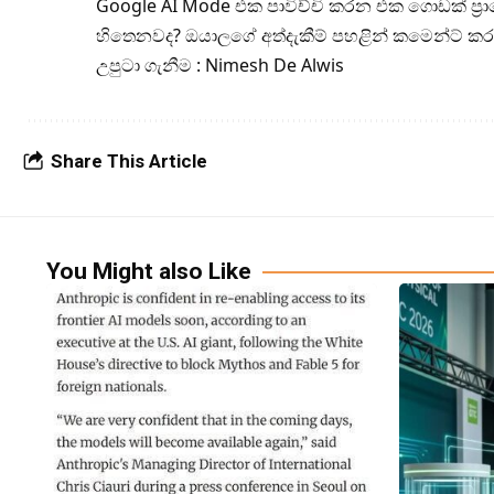
Google AI Mode එක පාවිච්චි කරන එක ගොඩක් ප්‍
හිතෙනවද? ඔයාලගේ අත්දැකීම් පහළින් කමෙන්ට් 
උපුටා ගැනීම : Nimesh De Alwis
Share This Article
You Might also Like