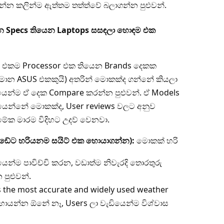
ගන්න කලින්ම ඇත්තම තත්ත්වේ බලාගන්න පුළුවන්.
ාන Specs තියෙන Laptops සසඳලා හොඳම එක
, එකම Processor එක තියෙන Brands දෙකක
මාන ASUS එකකුයි) අතරින් මොකක්ද ගන්නේ කියලා
යෙන්ම ඒ දෙක Compare කරන්න පුළුවන්. ඒ Models
තියෙන්නේ මොකක්ද, User reviews වලට අනුව
ේක මාරම විදිහට උදව් වෙනවා.
ැඩේට හරියනම සයිට් එක හොයාගන්න):
මොකක් හරි
න්ම පාවිච්චි කරන, වඩාත්ම නිවැරදි තොරතුරු
පුළුවන්.
the most accurate and widely used weather
 හොයන්න ඕනේ නෑ, Users ලා වැඩියෙන්ම විශ්වාස