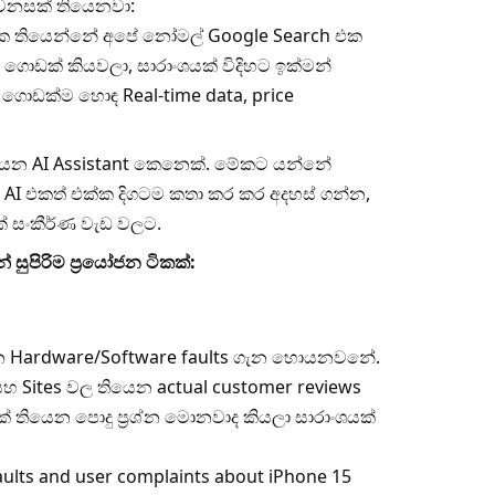
ෙනසක් තියෙනවා:
 තියෙන්නේ අපේ නෝමල් Google Search එක
 ගොඩක් කියවලා, සාරාංශයක් විදිහට ඉක්මන්
ොඩක්ම හොඳ Real-time data, price
න AI Assistant කෙනෙක්. මේකට යන්නේ
 AI එකත් එක්ක දිගටම කතා කර කර අදහස් ගන්න,
් සංකීර්ණ වැඩ වලට.
 සුපිරිම ප්‍රයෝජන ටිකක්:
ෙන Hardware/Software faults ගැන හොයනවනේ.
හ Sites වල තියෙන actual customer reviews
ියෙන පොදු ප්‍රශ්න මොනවාද කියලා සාරාංශයක්
lts and user complaints about iPhone 15