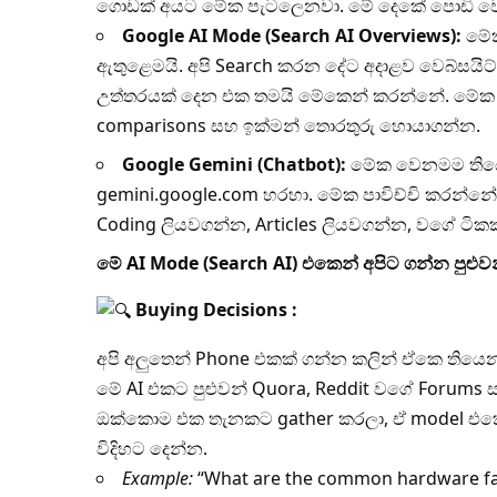
ගොඩක් අයට මේක පැටලෙනවා. මේ දෙකේ පොඩි ව
Google AI Mode (Search AI Overviews):
මේක
ඇතුළෙමයි. අපි Search කරන දේට අදාළව වෙබ්සයිට්
උත්තරයක් දෙන එක තමයි මේකෙන් කරන්නේ. මේක ග
comparisons සහ ඉක්මන් තොරතුරු හොයාගන්න.
Google Gemini (Chatbot):
මේක වෙනමම තියෙ
gemini.google.com හරහා. මේක පාවිච්චි කරන්නේ
Coding ලියවගන්න, Articles ලියවගන්න, වගේ ටිකක
මේ AI Mode (Search AI) එකෙන් අපිට ගන්න පුළුවන්
Buying Decisions :
අපි අලුතෙන් Phone එකක් ගන්න කලින් ඒකෙ තිය
මේ AI එකට පුළුවන් Quora, Reddit වගේ Forums ස
ඔක්කොම එක තැනකට gather කරලා, ඒ model එකේ ත
විදිහට දෙන්න.
Example:
“What are the common hardware fau