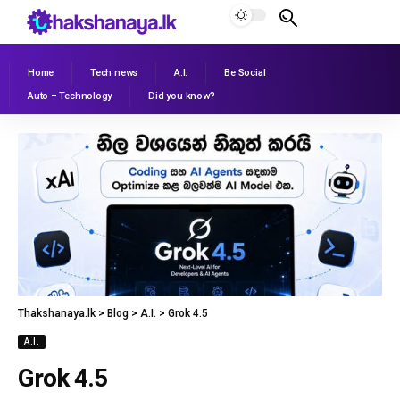
Home
Tech news
A.I.
Be Social
Auto – Technology
Did you know?
Thakshanaya.lk
>
Blog
>
A.I.
>
Grok 4.5
A.I.
Grok 4.5