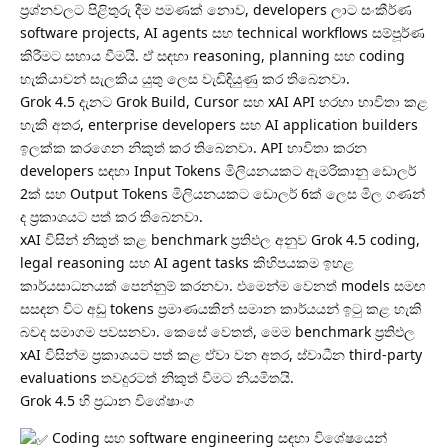
ප්‍රශ්නවලට පිළිතුරු දීම පමණක් නොව, developers ලාට සංකීර්ණ
software projects, AI agents සහ technical workflows සම්පූර්ණ
කිරීමට සහාය වීමයි. ඒ සඳහා reasoning, planning සහ coding
හැකියාවන් සැලකිය යුතු ලෙස වැඩිදියුණු කර තිබෙනවා.
Grok 4.5 දැනට Grok Build, Cursor සහ xAI API හරහා භාවිතා කළ
හැකි අතර, enterprise developers සහ AI application builders
ඉලක්ක කරගෙන නිකුත් කර තිබෙනවා. API භාවිතා කරන
developers සඳහා Input Tokens මිලියනයකට ඇමරිකානු ඩොලර්
2ක් සහ Output Tokens මිලියනයකට ඩොලර් 6ක් ලෙස මිල ගණන්
ද ප්‍රකාශයට පත් කර තිබෙනවා.
xAI විසින් නිකුත් කළ benchmark ප්‍රතිඵල අනුව Grok 4.5 coding,
legal reasoning සහ AI agent tasks කිහිපයකම ඉහළ
කාර්යසාධනයක් පෙන්නුම් කරනවා. එමෙන්ම වෙනත් models සමඟ
සසඳන විට අඩු tokens ප්‍රමාණයකින් සමාන කාර්යයන් ඉටු කළ හැකි
බවද සමාගම පවසනවා. කෙසේ වෙතත්, මෙම benchmark ප්‍රතිඵල
xAI විසින්ම ප්‍රකාශයට පත් කළ ඒවා වන අතර, ස්වාධීන third-party
evaluations තවදුරටත් නිකුත් වීමට නියමිතයි.
Grok 4.5 හි ප්‍රධාන විශේෂාංග
Coding සහ software engineering සඳහා විශේෂයෙන්