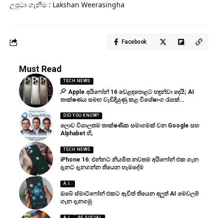
උපුටා ගැනීම : Lakshan Weerasingha
Facebook
Must Read
TECH NEWS
Apple අයිෆෝන් 16 වෙළඳපොළට හඳුන්වා දෙයි; AI
තාක්ෂණය සමඟ වැඩිදියුණු කළ විශේෂාංග රැසක්…
DID YOU KNOW?
ලොව විශාලතම තාක්ෂණික සමාගමක් වන Google සහ
Alphabet හි,
TECH NEWS
iPhone 16: එන්නට නියමිත නවතම අයිෆෝන් එක ගැන
දැනට දැනගන්න තියෙන හැමදේම
A.I.
ඔබේ ස්මාට්ෆෝන් එකට ඇවිත් තියෙන අලුත් AI මෙවලම්
ගැන දැනගමු
A.I.
BE SOCIAL