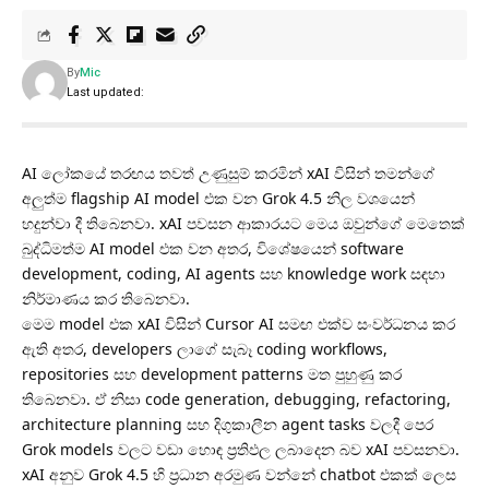
By
Mic
Last updated:
AI ලෝකයේ තරඟය තවත් උණුසුම් කරමින් xAI විසින් තමන්ගේ
අලුත්ම flagship AI model එක වන Grok 4.5 නිල වශයෙන්
හදුන්වා දී තිබෙනවා. xAI පවසන ආකාරයට මෙය ඔවුන්ගේ මෙතෙක්
බුද්ධිමත්ම AI model එක වන අතර, විශේෂයෙන් software
development, coding, AI agents සහ knowledge work සඳහා
නිර්මාණය කර තිබෙනවා.
මෙම model එක xAI විසින් Cursor AI සමඟ එක්ව සංවර්ධනය කර
ඇති අතර, developers ලාගේ සැබෑ coding workflows,
repositories සහ development patterns මත පුහුණු කර
තිබෙනවා. ඒ නිසා code generation, debugging, refactoring,
architecture planning සහ දිගුකාලීන agent tasks වලදී පෙර
Grok models වලට වඩා හොඳ ප්‍රතිඵල ලබාදෙන බව xAI පවසනවා.
xAI අනුව Grok 4.5 හි ප්‍රධාන අරමුණ වන්නේ chatbot එකක් ලෙස