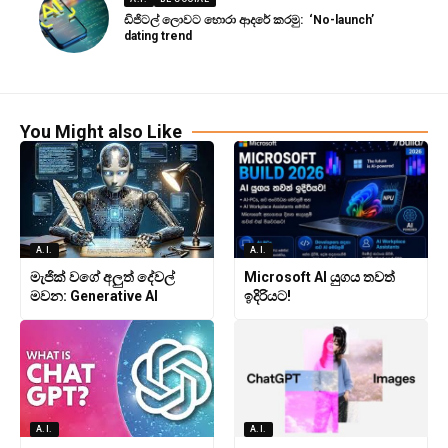
ඩිජිටල් ලොවට හොරා ආදරේ කරමු: ‘No-launch’
dating trend
You Might also Like
A.I.
A.I.
මැජික් වගේ අලුත් දේවල්
Microsoft AI යුගය තවත්
මවන: Generative AI
ඉදිරියට!
A.I.
A.I.