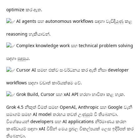
optimize කර ඇත.
AI agents සහ autonomous workflows සඳහා වැඩිදියුණු කළ
reasoning හැකියාවන්.
Complex knowledge work සහ technical problem solving
සඳහා සුදුසුය.
Cursor AI සමඟ එක්ව සංවර්ධනය කර ඇති නිසා developer
workflows සඳහා වඩාත් කාර්යක්ෂම වේ.
Grok Build, Cursor සහ xAI API හරහා භාවිතා කළ හැක.
Grok 4.5 නිකුත් වීමත් සමඟ OpenAI, Anthropic සහ Google වැනි
සමාගම් සමඟ AI model තරඟය තවත් උණුසුම් වී තිබෙනවා.
විශේෂයෙන් developers සහ AI applications නිර්මාණය කරන
කණ්ඩායම් සඳහා xAI විසින් මෙය ප්‍රබල විකල්පයක් ලෙස ඉදිරිපත් කර
තිබෙනවා.